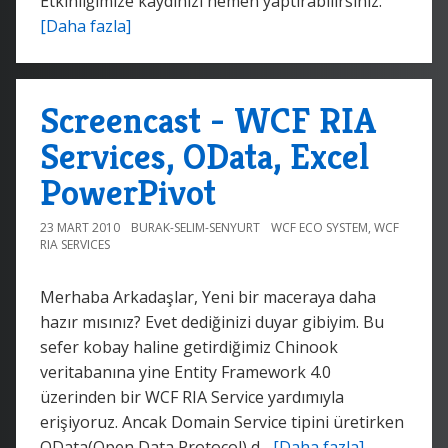
Etkinliğimize kaydınızı hemen yaptırabilirsiniz.
[Daha fazla]
Screencast - WCF RIA
Services, OData, Excel
PowerPivot
23 MART 2010
BURAK-SELIM-SENYURT
WCF ECO SYSTEM
,
WCF
RIA SERVICES
Merhaba Arkadaşlar, Yeni bir maceraya daha
hazır mısınız? Evet dediğinizi duyar gibiyim. Bu
sefer kobay haline getirdiğimiz Chinook
veritabanına yine Entity Framework 4.0
üzerinden bir WCF RIA Service yardımıyla
erişiyoruz. Ancak Domain Service tipini üretirken
OData(Open Data Protocol) d...
[Daha fazla]