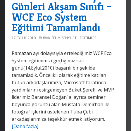
Günleri Akşam Sınıfı –
WCF Eco System
Eğitimi Tamamlandı
17 EYLÜL 2010
BURAK-SELIM-SENYURT
EĞITIMLER
Ramazan ayı dolayısıyla ertelediğimiz WCF Eco
System eğitimimizi geçtiğimiz salı
günü(14.Eylül.2010) başarılı bir şekilde
tamamladık. Öncelikli olarak eğitime katılan
bütün arkadaşlarımıza, Microsoft tarafında
yardımlarını esirgemeyen Buket Şerefli ve MVP
liderimiz Baransel Doğan’ a, ayrıca seminer
boyunca görüntü alan Mustafa Demirhan ile
fotoğraf işlerini üstelenen Tuba Çebi
arkadaşlarımıza teşekkür etmek istiyorum.
[Daha fazla]