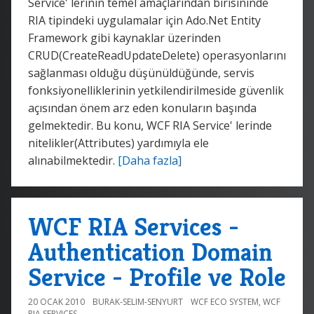
Service' lerinin temel amaçlarından birisininde
RIA tipindeki uygulamalar için Ado.Net Entity
Framework gibi kaynaklar üzerinden
CRUD(CreateReadUpdateDelete) operasyonlarını
sağlanması olduğu düşünüldüğünde, servis
fonksiyonelliklerinin yetkilendirilmeside güvenlik
açısından önem arz eden konuların başında
gelmektedir. Bu konu, WCF RIA Service' lerinde
nitelikler(Attributes) yardımıyla ele
alınabilmektedir.
[Daha fazla]
WCF RIA Services -
Authentication Domain
Service - Profile ve Role
20 OCAK 2010
BURAK-SELIM-SENYURT
WCF ECO SYSTEM
,
WCF
RIA SERVICES