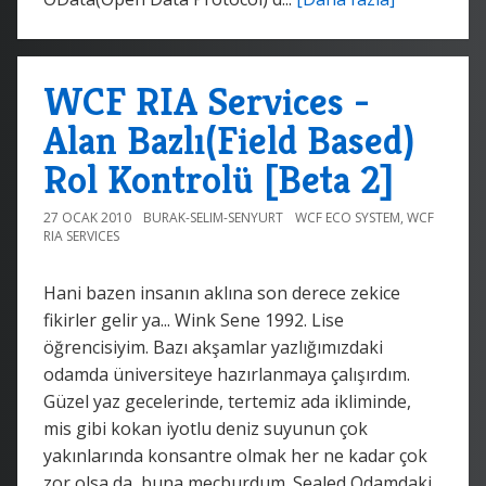
WCF RIA Services -
Alan Bazlı(Field Based)
Rol Kontrolü [Beta 2]
27 OCAK 2010
BURAK-SELIM-SENYURT
WCF ECO SYSTEM
,
WCF
RIA SERVICES
Hani bazen insanın aklına son derece zekice
fikirler gelir ya... Wink Sene 1992. Lise
öğrencisiyim. Bazı akşamlar yazlığımızdaki
odamda üniversiteye hazırlanmaya çalışırdım.
Güzel yaz gecelerinde, tertemiz ada ikliminde,
mis gibi kokan iyotlu deniz suyunun çok
yakınlarında konsantre olmak her ne kadar çok
zor olsa da, buna mecburdum. Sealed Odamdaki