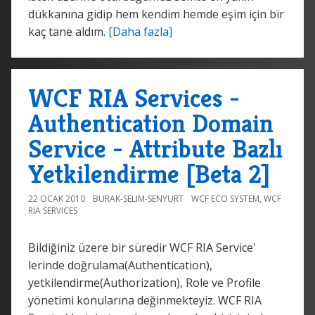
dükkanına gidip hem kendim hemde eşim için bir
kaç tane aldım.
[Daha fazla]
WCF RIA Services -
Authentication Domain
Service - Attribute Bazlı
Yetkilendirme [Beta 2]
22 OCAK 2010
BURAK-SELIM-SENYURT
WCF ECO SYSTEM
,
WCF
RIA SERVICES
Bildiğiniz üzere bir süredir WCF RIA Service'
lerinde doğrulama(Authentication),
yetkilendirme(Authorization), Role ve Profile
yönetimi konularına değinmekteyiz. WCF RIA