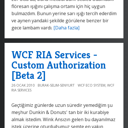
flöresan ışığını çalışma ortamı için hiç uygun
bulmazdım. Bunun yerine sarı ışığı tercih ederdim
ve aynen yandaki şekilde görülene benzer bir
gece lambam vardı.
[Daha fazla]
WCF RIA Services -
Custom Authorization
[Beta 2]
26 OCAK 2010
BURAK-SELIM-SENYURT
WCF ECO SYSTEM
,
WCF
RIA SERVICES
Geçtiğimiz günlerde uzun süredir yemediğim şu
meşhur Dunkin & Donuts' tan bir iki kurabiye
almak istedim. Wink Ansızın gelen bu dayanılmaz
istek üzerine oturduğumuz semte en yakın