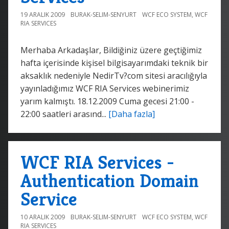
19 ARALIK 2009
BURAK-SELIM-SENYURT
WCF ECO SYSTEM
,
WCF
RIA SERVICES
Merhaba Arkadaşlar, Bildiğiniz üzere geçtiğimiz
hafta içerisinde kişisel bilgisayarımdaki teknik bir
aksaklık nedeniyle NedirTv?com sitesi aracılığıyla
yayınladığımız WCF RIA Services webinerimiz
yarım kalmıştı. 18.12.2009 Cuma gecesi 21:00 -
22:00 saatleri arasınd...
[Daha fazla]
WCF RIA Services -
Authentication Domain
Service
10 ARALIK 2009
BURAK-SELIM-SENYURT
WCF ECO SYSTEM
,
WCF
RIA SERVICES