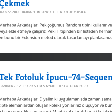
Çekmek
04 OCAK 2013
BURAK-SELIM-SENYURT
TEK FOTOLUK IPUCU
Merhaba Arkadaşlar, Pek çoğumuz Random tipini kullanır ve 
veya elde etmeye çalışırız. Peki T tipinden bir listeden herh
ve bunu bir Extension metod olarak tasarlamayı planlasanız...N
Tek Fotoluk İpucu–74–Seque
10 ARALIK 2012
BURAK-SELIM-SENYURT
TEK FOTOLUK IPUCU
Merhaba Arkadaşlar, Diyelim ki uygulamanızda zaman zaman d
tipte elemanlardan oluşan koleksiyonlarınız oluşuyor ve bunla
istiyorsunuz. Ne yaparsınız? Mantıksal olarak her iki koleks