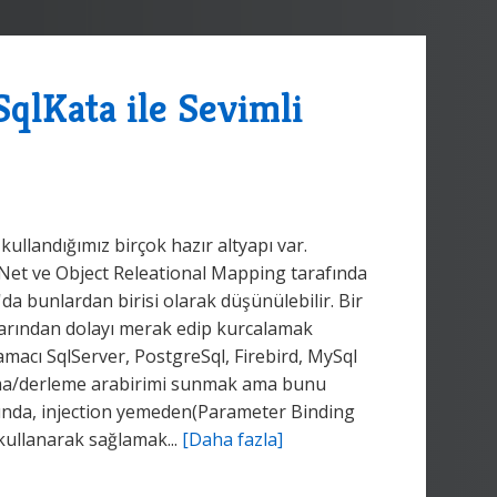
qlKata ile Sevimli
ullandığımız birçok hazır altyapı var.
Net ve Object Releational Mapping tarafında
'da bunlardan birisi olarak düşünülebilir. Bir
arından dolayı merak edip kurcalamak
 amacı SqlServer, PostgreSql, Firebird, MySql
turma/derleme arabirimi sunmak ama bunu
ığında, injection yemeden(Parameter Binding
ı kullanarak sağlamak...
[Daha fazla]