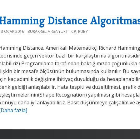
Hamming Distance Algoritması
13 OCAK 2016
BURAK-SELIM-SENYURT
C#
,
RUBY
Hamming Distance, Amerikalı Matematikçi Richard Hamming
teorisinde geçen vektör bazlı bir karşılaştırma algoritmasıdı
alabiliriz) Programlama tarafından baktığımızda çoğunlukla eş
ilişkin bir mesafe ölçüsünün bulunmasında kullanılır. Bu sa
için kaç adımlık değişime ihitiyaç duyulduğu da hesaplanabilir
denk geldiği anlaşılabilir. Hata tespiti ve düzeltilmesi, grafik
eşleştirmelerinin(Shape Recognation) yapılması gibi hesaplam
konuyu daha iyi anlayabiliriz. Basit düşünmeye çalışalım ve aşa
[Daha fazla]