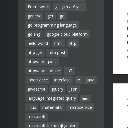
Framework
gelişim atölyesi
generic
get
go
go programming language
golang
google cloud platform
hello world
html
http
http get
http post
httpwebrequest
httpwebresponse
IoT
inheritance
interface
io
java
javascript
jquery
json
language integrated query
linq
linux
matematik
microservice
microsoft
microsoft teknoloji günleri