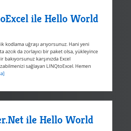
oExcel ile Hello World
atlik kodlama uğraşı arıyorsunuz. Hani yeni
 azcık da zorlayıcı bir paket olsa, yükleyince
ir bakıyorsunuz karşınızda Excel
zabilmenizi sağlayan LINQtoExcel. Hemen
a]
r.Net ile Hello World