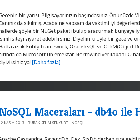
Gecenin bir yarısı. Bilgisayarınızın başındasınız. Önünüzde Vi
Canınız da sıkılmış. Acaba ne yapsam da vaktimi iyi değerle
hallerde şöyle bir NuGet paketi bulup araştırmak bünyeye iy
isimli siteyi ziyaret edebilirsiniz. Diyelim ki öyle bir gece v
Hatta azcık Entity Framework, Oracel/SQL ve O-RM(Object Rela
altında da Microsoft'un emektar Northwind veritabanı. O ha
diyivirsiniz ya!
[Daha fazla]
NoSQL Maceraları - db4o ile 
12 KASIM 2013
BURAK-SELIM-SENYURT
NOSQL
Apache Cassandra, RavendDb, Dex, StsDb derken sıra geldi 