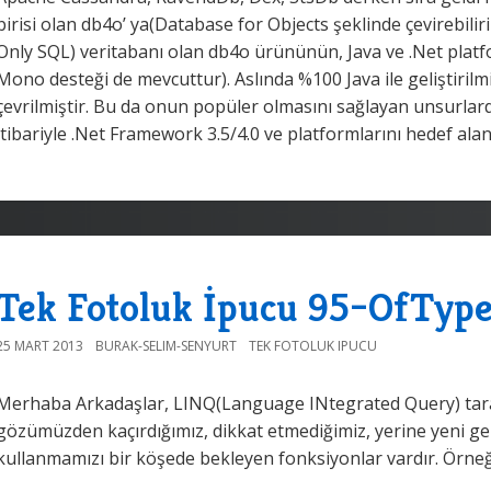
birisi olan db4o’ ya(Database for Objects şeklinde çevirebili
Only SQL) veritabanı olan db4o ürününün, Java ve .Net platf
Mono desteği de mevcuttur). Aslında %100 Java ile geliştirilmi
çevrilmiştir. Bu da onun popüler olmasını sağlayan unsurlarda
itibariyle .Net Framework 3.5/4.0 ve platformlarını hedef alan
Tek Fotoluk İpucu 95–OfTyp
25 MART 2013
BURAK-SELIM-SENYURT
TEK FOTOLUK IPUCU
Merhaba Arkadaşlar, LINQ(Language INtegrated Query) taraf
gözümüzden kaçırdığımız, dikkat etmediğimiz, yerine yeni gel
kullanmamızı bir köşede bekleyen fonksiyonlar vardır. Örneği