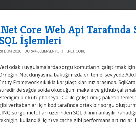
.Net Core Web Api Tarafında S
SQL İşlemleri
28 EKIM 2020
BURAK-SELIM-SENYURT
.NET CORE
Veri odaklı uygulamalarda sorgu komutlarını çalıştırmak için k
Örneğin .Net dünyasına baktığımızda en temel seviyede Ado.
Entity Framework sıklıkla karşılaştıklarımız arasında. SqlKata
süredir de sağda solda okuduğum makale ve github çalışmal
istediğim bir kütüphaneydi. C# ile geliştirimiş paketin temel
gibi veritabanları için kod tarafında ortak bir sorgu oluş
LINQ sorgu metotları üzerinden SQL dilinin anlaşılır rahatl
tekniğini kullandığı için) ve cache gibi performans artırıcılar