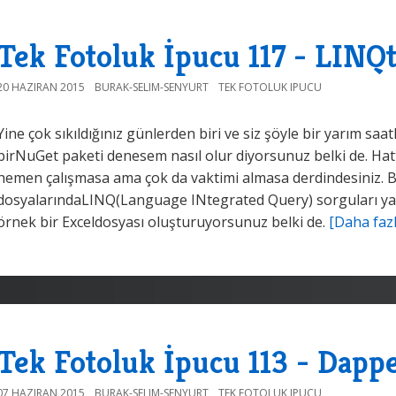
Tek Fotoluk İpucu 117 - LINQt
20 HAZIRAN 2015
BURAK-SELIM-SENYURT
TEK FOTOLUK IPUCU
Yine çok sıkıldığınız günlerden biri ve siz şöyle bir yarım sa
birNuGet paketi denesem nasıl olur diyorsunuz belki de. Hatta
hemen çalışmasa ama çok da vaktimi almasa derdindesiniz. B
dosyalarındaLINQ(Language INtegrated Query) sorguları ya
örnek bir Exceldosyası oluşturuyorsunuz belki de.
[Daha fazl
Tek Fotoluk İpucu 113 - Dappe
07 HAZIRAN 2015
BURAK-SELIM-SENYURT
TEK FOTOLUK IPUCU