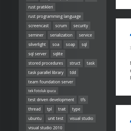
rust pratikleri
rust programming language
screencast
scrum
security
seminer
serialization
service
silverlight
soa
soap
sql
sql server
sqlite
stored procedures
struct
task
task parallel library
tdd
team foundation server
tek fotoluk ipucu
test driven development
tfs
thread
tpl
trait
type
ubuntu
unit test
visual studio
visual studio 2010