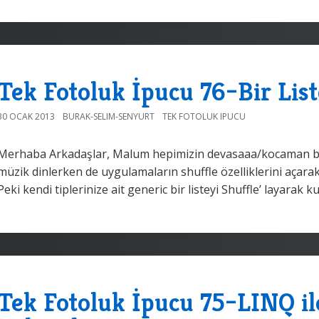
Tek Fotoluk İpucu 76–Bir List
30 OCAK 2013
BURAK-SELIM-SENYURT
TEK FOTOLUK IPUCU
Merhaba Arkadaşlar, Malum hepimizin devasaaa/kocaman boy
müzik dinlerken de uygulamaların shuffle özelliklerini açarak,
Peki kendi tiplerinize ait generic bir listeyi Shuffle’ layarak k
Tek Fotoluk İpucu 75–LINQ il