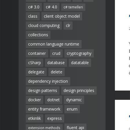
c# 3.0
c# 4.0
c# temelleri
class
client object model
cloud computing
clr
collections
common language runtime
container
crud
cryptography
cSharp
database
datatable
delegate
delete
dependency injection
design patterns
design principles
docker
dotnet
dynamic
entity framework
enum
etkinlik
express
fluent api
extension methods