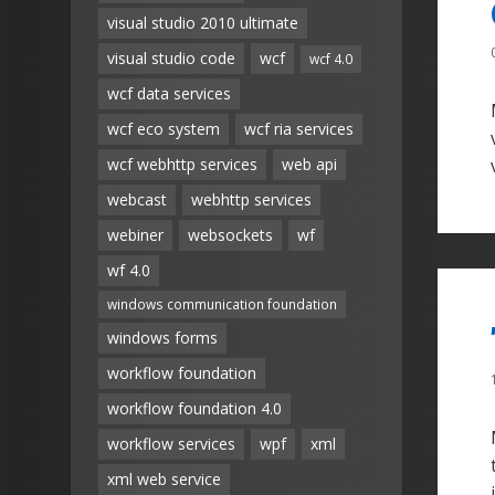
visual studio 2010 ultimate
visual studio code
wcf
wcf 4.0
wcf data services
wcf eco system
wcf ria services
wcf webhttp services
web api
webcast
webhttp services
webiner
websockets
wf
wf 4.0
windows communication foundation
windows forms
workflow foundation
workflow foundation 4.0
workflow services
wpf
xml
xml web service