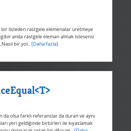
bir listeden rastgele elemenalar üretmeye
angibir anda rastgele eleman almak isteseniz
asıl bir yol...
[Daha fazla]
nceEqual<T>
a olsa farklı referanslar da duran ve aynı
rı yeri geldiğinde birbirleri ile kıyaslamak
iyonu dolaşacak ortak bir d&oum...
[Daha