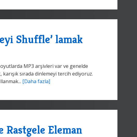
eyi Shuffle’ lamak
utlarda MP3 arşivleri var ve genelde
 karışık sırada dinlemeyi tercih ediyoruz.
ullanmak...
[Daha fazla]
e Rastgele Eleman