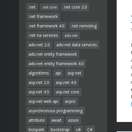
.net
.net core 2.0
.net core
.net framework
.net framework 4.0
.net remoting
.net ria services
ado.net
ado.net 2.0
ado.net data services
ado.net entity framework
ado.net entity framework 4.0
algorithms
api
asp.net
asp.net 2.0
asp.net 4.0
asp.net 4.5
asp.net core
asp.net web api
async
asynchronous programming
attribute
await
azure
bizspark
bootstrap
c#
C#