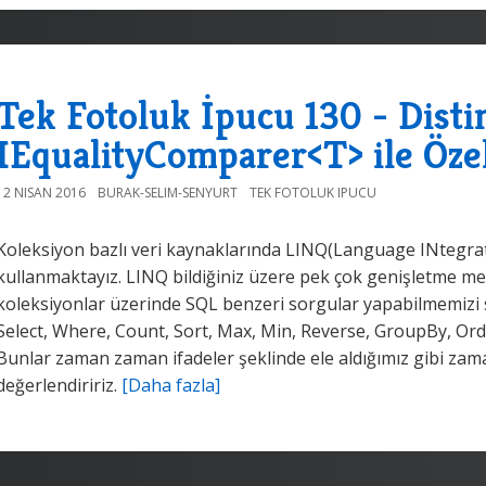
Tek Fotoluk İpucu 130 - Dist
IEqualityComparer<T> ile Öze
12 NISAN 2016
BURAK-SELIM-SENYURT
TEK FOTOLUK IPUCU
Koleksiyon bazlı veri kaynaklarında LINQ(Language INtegrat
kullanmaktayız. LINQ bildiğiniz üzere pek çok genişletme m
koleksiyonlar üzerinde SQL benzeri sorgular yapabilmemizi sa
Select, Where, Count, Sort, Max, Min, Reverse, GroupBy, Ord
Bunlar zaman zaman ifadeler şeklinde ele aldığımız gibi zam
değerlendiririz.
[Daha fazla]