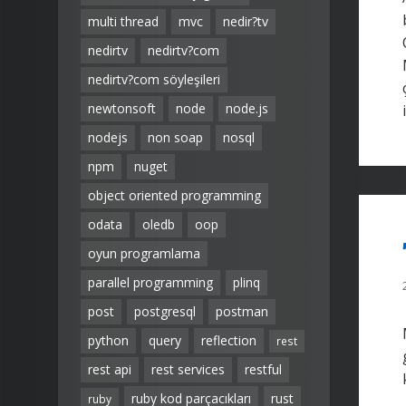
multi thread
mvc
nedir?tv
nedirtv
nedirtv?com
nedirtv?com söyleşileri
newtonsoft
node
node.js
nodejs
non soap
nosql
npm
nuget
object oriented programming
odata
oledb
oop
oyun programlama
parallel programming
plinq
post
postgresql
postman
python
query
reflection
rest
rest api
rest services
restful
ruby kod parçacıkları
rust
ruby