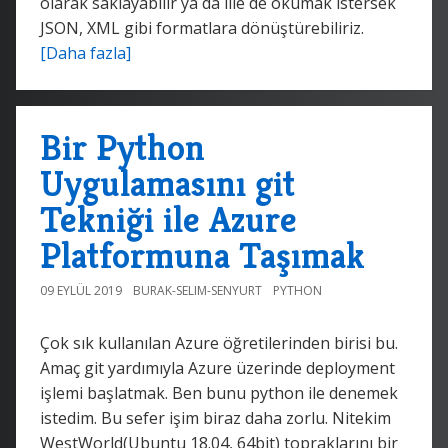
olarak saklayabilir ya da ille de okumak istersek
JSON, XML gibi formatlara dönüştürebiliriz.
[Daha fazla]
Bir Python
Uygulamasını git
Tekniği ile Azure
Platformuna Taşımak
09 EYLÜL 2019
BURAK-SELIM-SENYURT
PYTHON
Çok sık kullanılan Azure öğretilerinden birisi bu.
Amaç git yardımıyla Azure üzerinde deployment
işlemi başlatmak. Ben bunu python ile denemek
istedim. Bu sefer işim biraz daha zorlu. Nitekim
WestWorld(Ubuntu 18.04, 64bit) topraklarını bir