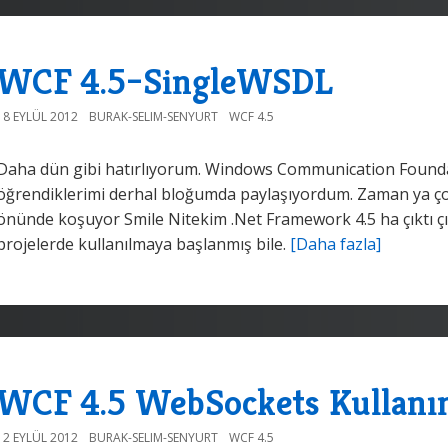
WCF 4.5–SingleWSDL
18 EYLÜL 2012
BURAK-SELIM-SENYURT
WCF 4.5
Daha dün gibi hatırlıyorum. Windows Communication Foundation
öğrendiklerimi derhal bloğumda paylaşıyordum. Zaman ya çok
önünde koşuyor Smile Nitekim .Net Framework 4.5 ha çıktı ç
projelerde kullanılmaya başlanmış bile.
[Daha fazla]
WCF 4.5 WebSockets Kullanım
12 EYLÜL 2012
BURAK-SELIM-SENYURT
WCF 4.5