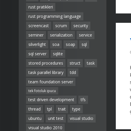
rust pratikleri
rust programming language
screencast
scrum
security
seminer
serialization
service
silverlight
soa
soap
sql
sql server
sqlite
stored procedures
struct
task
task parallel library
tdd
team foundation server
tek fotoluk ipucu
test driven development
tfs
thread
tpl
trait
type
ubuntu
unit test
visual studio
visual studio 2010