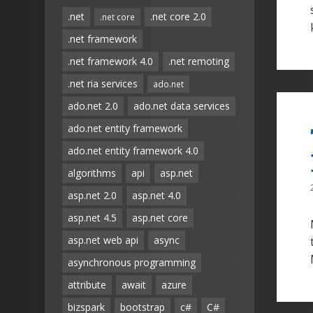
.net
.net core 2.0
.net core
.net framework
.net framework 4.0
.net remoting
.net ria services
ado.net
ado.net 2.0
ado.net data services
ado.net entity framework
ado.net entity framework 4.0
algorithms
api
asp.net
asp.net 2.0
asp.net 4.0
asp.net 4.5
asp.net core
asp.net web api
async
asynchronous programming
attribute
await
azure
bizspark
bootstrap
c#
C#