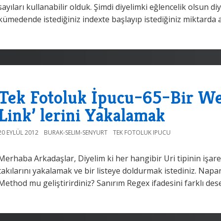
sayıları kullanabilir olduk. Şimdi diyelimki eğlencelik olsun 
kümedende istediğiniz indexte başlayıp istediğiniz miktarda al
Tek Fotoluk İpucu–65–Bir We
Link’ lerini Yakalamak
20 EYLÜL 2012
BURAK-SELIM-SENYURT
TEK FOTOLUK IPUCU
Merhaba Arkadaşlar, Diyelim ki her hangibir Uri tipinin işaret
takılarını yakalamak ve bir listeye doldurmak istediniz. Napa
Method mu geliştirirdiniz? Sanırım Regex ifadesini farklı desen