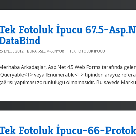
Tek Fotoluk İpucu 67.5–Asp.N
DataBind
25 EYLÜL 2012
BURAK-SELIM-SENYURT
TEK FOTOLUK IPUCU
Merhaba Arkadaşlar, Asp.Net 4.5 Web Forms tarafında gelen yen
IQueryable<T> veya IEnumerable<T> tipinden arayüz refera
çağrısı yapılması zorunluluğu olmamasıdır. Bu sayede Markup
Tek Fotoluk İpucu–66–Protok