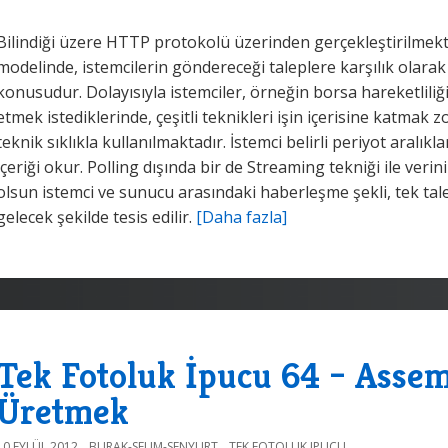
Bilindiği üzere HTTP protokolü üzerinden gerçekleştirilmek
modelinde, istemcilerin göndereceği taleplere karşılık olar
konusudur. Dolayısıyla istemciler, örneğin borsa hareketliliği
etmek istediklerinde, çeşitli teknikleri işin içerisine katmak 
teknik sıklıkla kullanılmaktadır. İstemci belirli periyot aralık
içeriği okur. Polling dışında bir de Streaming tekniği ile veri
olsun istemci ve sunucu arasındaki haberleşme şekli, tek ta
gelecek şekilde tesis edilir.
[Daha fazla]
Tek Fotoluk İpucu 64 – Assem
Üretmek
10 EYLÜL 2012
BURAK-SELIM-SENYURT
TEK FOTOLUK IPUCU