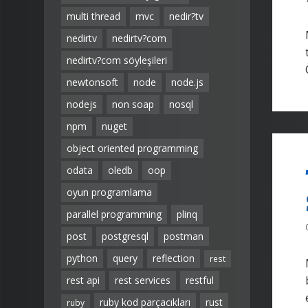
multi thread
mvc
nedir?tv
nedirtv
nedirtv?com
nedirtv?com söyleşileri
newtonsoft
node
node.js
nodejs
non soap
nosql
npm
nuget
object oriented programming
odata
oledb
oop
oyun programlama
parallel programming
plinq
post
postgresql
postman
python
query
reflection
rest
rest api
rest services
restful
ruby kod parçacıkları
rust
ruby