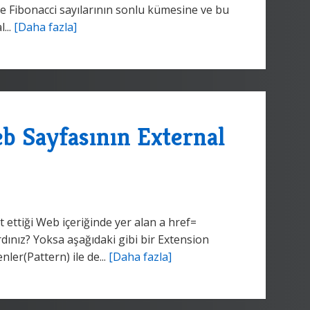
diye Fibonacci sayılarının sonlu kümesine ve bu
...
[Daha fazla]
b Sayfasının External
 ettiği Web içeriğinde yer alan a href=
rdınız? Yoksa aşağıdaki gibi bir Extension
ler(Pattern) ile de...
[Daha fazla]