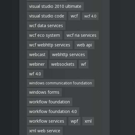
visual studio 2010 ultimate
visual studio code
wcf
wcf 4.0
wcf data services
wcf eco system
wcf ria services
wcf webhttp services
web api
webcast
webhttp services
webiner
websockets
wf
wf 4.0
windows communication foundation
windows forms
workflow foundation
workflow foundation 4.0
workflow services
wpf
xml
xml web service