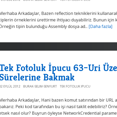
Merhaba Arkadaşlar, Bazen reflection tekniklerini kullanara
tiplerin örneklerini ürettirme ihtiyacı duyabiliriz. Bunun için
Örneğin tipin bulunduğu Assembly dosya ad...
[Daha fazla]
Tek Fotoluk İpucu 63–Uri Üz
Sürelerine Bakmak
02 EYLÜL 2012
BURAK-SELIM-SENYURT
TEK FOTOLUK IPUCU
Merhaba Arkadaşlar, Hani bazen komut satırından bir URL a
bakarız. Peki kod tarafından bu işi nasıl taklit edebiliriz? Ör
etsek nasıl olur? Buyrun öyleyse NetworkCredential parametre