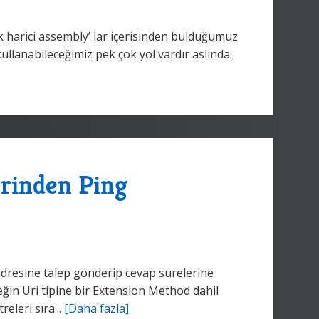
k harici assembly’ lar içerisinden bulduğumuz
 kullanabileceğimiz pek çok yol vardır aslında.
erinden Ping
dresine talep gönderip cevap sürelerine
neğin Uri tipine bir Extension Method dahil
leri sıra...
[Daha fazla]