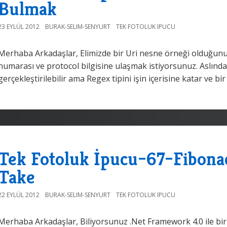
Bulmak
23 EYLÜL 2012
BURAK-SELIM-SENYURT
TEK FOTOLUK IPUCU
Merhaba Arkadaşlar, Elimizde bir Uri nesne örneği olduğunu 
numarası ve protocol bilgisine ulaşmak istiyorsunuz. Aslında s
gerçekleştirilebilir ama Regex tipini işin içerisine katar ve bir 
Tek Fotoluk İpucu–67–Fibonac
Take
22 EYLÜL 2012
BURAK-SELIM-SENYURT
TEK FOTOLUK IPUCU
Merhaba Arkadaşlar, Biliyorsunuz .Net Framework 4.0 ile birl