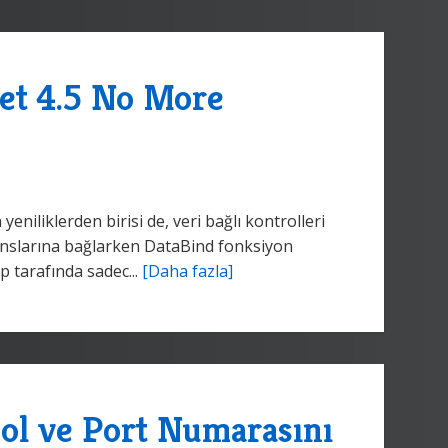
et 4.5 No More
iliklerden birisi de, veri bağlı kontrolleri
nslarına bağlarken DataBind fonksiyon
 tarafında sadec...
[Daha fazla]
ol ve Port Numarasını