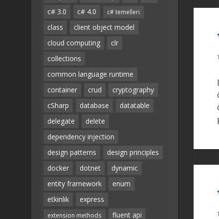
c# 3.0
c# 4.0
c# temelleri
class
client object model
cloud computing
clr
collections
common language runtime
container
crud
cryptography
cSharp
database
datatable
delegate
delete
dependency injection
design patterns
design principles
docker
dotnet
dynamic
entity framework
enum
etkinlik
express
fluent api
extension methods