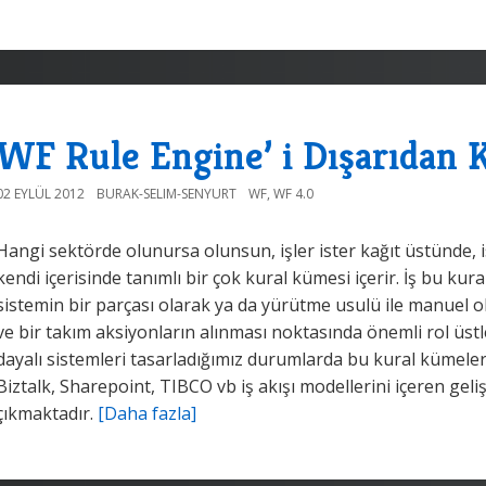
WF Rule Engine’ i Dışarıdan 
02 EYLÜL 2012
BURAK-SELIM-SENYURT
WF
,
WF 4.0
Hangi sektörde olunursa olunsun, işler ister kağıt üstünde, 
kendi içerisinde tanımlı bir çok kural kümesi içerir. İş bu kur
sistemin bir parçası olarak ya da yürütme usulü ile manuel o
ve bir takım aksiyonların alınması noktasında önemli rol üstleni
dayalı sistemleri tasarladığımız durumlarda bu kural kümeleri
Biztalk, Sharepoint, TIBCO vb iş akışı modellerini içeren ge
çıkmaktadır.
[Daha fazla]