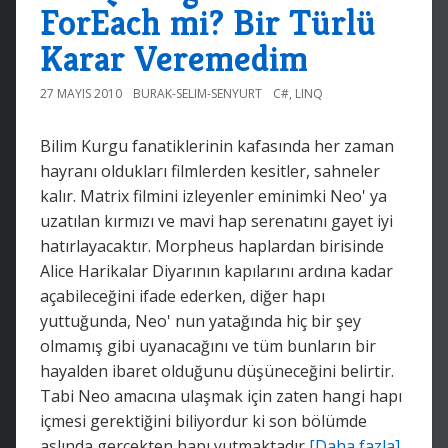
ForEach mi? Bir Türlü
Karar Veremedim
27 MAYIS 2010
BURAK-SELIM-SENYURT
C#
,
LINQ
Bilim Kurgu fanatiklerinin kafasında her zaman
hayranı oldukları filmlerden kesitler, sahneler
kalır. Matrix filmini izleyenler eminimki Neo' ya
uzatılan kırmızı ve mavi hap serenatını gayet iyi
hatırlayacaktır. Morpheus haplardan birisinde
Alice Harikalar Diyarının kapılarını ardına kadar
açabileceğini ifade ederken, diğer hapı
yuttuğunda, Neo' nun yatağında hiç bir şey
olmamış gibi uyanacağını ve tüm bunların bir
hayalden ibaret olduğunu düşüneceğini belirtir.
Tabi Neo amacına ulaşmak için zaten hangi hapı
içmesi gerektiğini biliyordur ki son bölümde
aslında gerçekten hapı yutmaktadır
[Daha fazla]