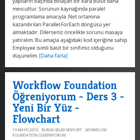
yapıların başında dolaşan bir kara bulut daha
mevcuttur. Sorunun kaynağında paralel
programlama amacıyla .Net ortamına
kazandırılan Parallel.ForEach döngüsü yer
almaktadır. Dilerseniz öncelikle sorunu masaya
yatıralım. Bu amaçla aşağıdaki kod içeriğine sahip
Employee isimli basit bir sınıfımız olduğunu
düşünelim.
[Daha fazla]
Workflow Foundation
Öğreniyorum - Ders 3 -
Yeni Bir Yüz -
Flowchart
10 MAYIS 2010
BURAK-SELIM-SENYURT
WORKFLOW
FOUNDATION ÖĞRENIYORUM