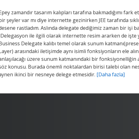
Epey zamandır tasarım kalıpları tarafına bakmadığımı fark e
bir şeyler var mı diye internette gezinirken JEE tarafında sık
desene rastladım. Aslında delegate dediğimiz zaman bir işi ba
(Delegasyon ile ilgili olarak internette resim ararken de işte 
Business Delegate kalıbı temel olarak sunum katmanı(present
Layer) arasındaki iletişimde aynı isimli fonksiyonların ele al
anlaşılacağı üzere sunum katmanındaki bir fonksiyonelliğin a
söz konusu. Burada önemli noktalardan birisi talebi olan nesnen
aynen ikinci bir nesneye delege etmesidir.
[Daha fazla]