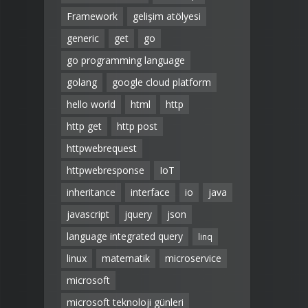
Framework
gelişim atölyesi
generic
get
go
go programming language
golang
google cloud platform
hello world
html
http
http get
http post
httpwebrequest
httpwebresponse
IoT
inheritance
interface
io
java
javascript
jquery
json
language integrated query
linq
linux
matematik
microservice
microsoft
microsoft teknoloji günleri