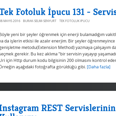
Tek Fotoluk İpucu 131 - Serv
08 MAYIS 2016
BURAK-SELIM-SENYURT
TEK FOTOLUK IPUCU
Böyle yeni bir şeyler öğrenmek için enerji bulamadığım vaki
ya da işlerin etkisi ile azalır enerjim. Bir şeyler öğrenmeyin
genişletme metodu(Extension Method) yazmaya çalışayım da
seçmek gerekir. Bu kez aklıma "bir servisin yaşayıp yaşamadığ
Uri için Http durum kodu bilgisinin 200 olmasını kontrol ede
Örneğin aşağıdaki fotoğrafta görüldüğü gibi.
[Daha fazla]
Instagram REST Servislerinin 