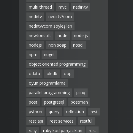
multi thread
mvc
nedir?tv
nedirtv
nedirtv?com
nedirtv?com söyleşileri
newtonsoft
node
node.js
nodejs
non soap
nosql
npm
nuget
object oriented programming
odata
oledb
oop
oyun programlama
parallel programming
plinq
post
postgresql
postman
python
query
reflection
rest
rest api
rest services
restful
ruby kod parçacıkları
rust
ruby