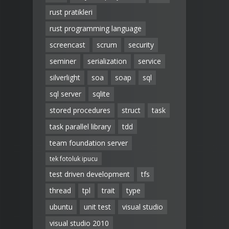
rust pratikleri
rust programming language
screencast
scrum
security
seminer
serialization
service
silverlight
soa
soap
sql
sql server
sqlite
stored procedures
struct
task
task parallel library
tdd
team foundation server
tek fotoluk ipucu
test driven development
tfs
thread
tpl
trait
type
ubuntu
unit test
visual studio
visual studio 2010