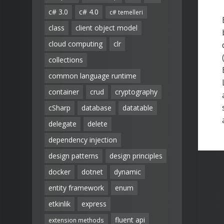
c# 3.0
c# 4.0
c# temelleri
class
client object model
cloud computing
clr
collections
common language runtime
container
crud
cryptography
cSharp
database
datatable
delegate
delete
dependency injection
design patterns
design principles
docker
dotnet
dynamic
entity framework
enum
etkinlik
express
fluent api
extension methods