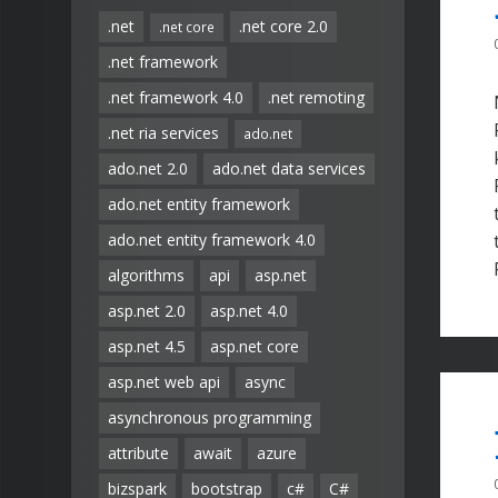
.net
.net core 2.0
.net core
.net framework
.net framework 4.0
.net remoting
.net ria services
ado.net
ado.net 2.0
ado.net data services
ado.net entity framework
ado.net entity framework 4.0
algorithms
api
asp.net
asp.net 2.0
asp.net 4.0
asp.net 4.5
asp.net core
asp.net web api
async
asynchronous programming
attribute
await
azure
bizspark
bootstrap
c#
C#