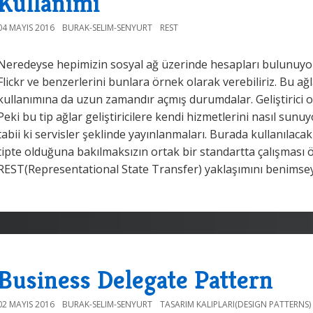
Kullanımı
04 MAYIS 2016
BURAK-SELIM-SENYURT
REST
Neredeyse hepimizin sosyal ağ üzerinde hesapları bulunuyor
Flickr ve benzerlerini bunlara örnek olarak verebiliriz. Bu ağla
kullanımına da uzun zamandır açmış durumdalar. Geliştirici ola
Peki bu tip ağlar geliştiricilere kendi hizmetlerini nasıl sun
tabii ki servisler şeklinde yayınlanmaları. Burada kullanılaca
tipte olduğuna bakılmaksızın ortak bir standartta çalışması 
REST(Representational State Transfer) yaklaşımını benimsey
Business Delegate Pattern
02 MAYIS 2016
BURAK-SELIM-SENYURT
TASARIM KALIPLARI(DESIGN PATTERNS)