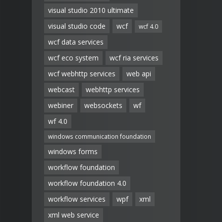
visual studio 2010 ultimate
visual studio code
wcf
wcf 4.0
wcf data services
wcf eco system
wcf ria services
wcf webhttp services
web api
webcast
webhttp services
webiner
websockets
wf
wf 4.0
windows communication foundation
windows forms
workflow foundation
workflow foundation 4.0
workflow services
wpf
xml
xml web service