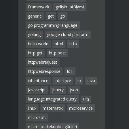
Framework
gelişim atölyesi
generic
get
go
go programming language
golang
google cloud platform
hello world
html
http
http get
http post
httpwebrequest
httpwebresponse
IoT
inheritance
interface
io
java
javascript
jquery
json
language integrated query
linq
linux
matematik
microservice
microsoft
microsoft teknoloji günleri