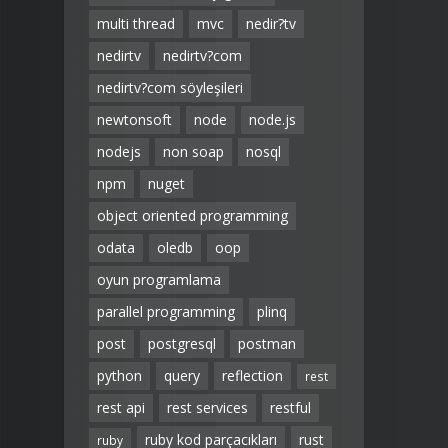
multi thread
mvc
nedir?tv
nedirtv
nedirtv?com
nedirtv?com söyleşileri
newtonsoft
node
node.js
nodejs
non soap
nosql
npm
nuget
object oriented programming
odata
oledb
oop
oyun programlama
parallel programming
plinq
post
postgresql
postman
python
query
reflection
rest
rest api
rest services
restful
ruby kod parçacıkları
rust
ruby