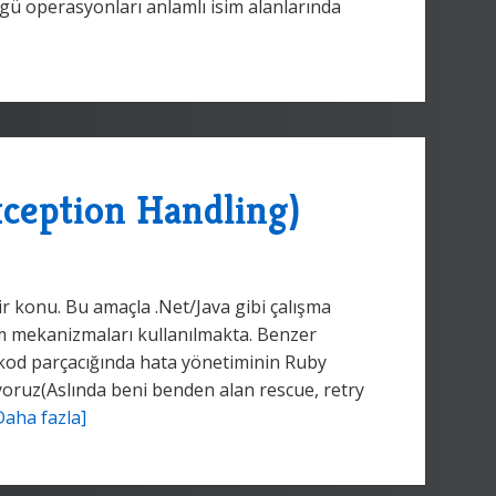
zgü operasyonları anlamlı isim alanlarında
xception Handling)
 konu. Bu amaçla .Net/Java gibi çalışma
m mekanizmaları kullanılmakta. Benzer
kod parçacığında hata yönetiminin Ruby
ıyoruz(Aslında beni benden alan rescue, retry
Daha fazla]