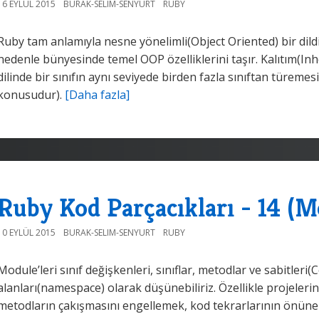
16 EYLÜL 2015
BURAK-SELIM-SENYURT
RUBY
Ruby tam anlamıyla nesne yönelimli(Object Oriented) bir dild
nedenle bünyesinde temel OOP özelliklerini taşır. Kalıtım(Inh
dilinde bir sınıfın aynı seviyede birden fazla sınıftan türeme
konusudur).
[Daha fazla]
Ruby Kod Parçacıkları - 14 (M
10 EYLÜL 2015
BURAK-SELIM-SENYURT
RUBY
Module’leri sınıf değişkenleri, sınıflar, metodlar ve sabitleri(
alanları(namespace) olarak düşünebiliriz. Özellikle projeler
metodların çakışmasını engellemek, kod tekrarlarının önün