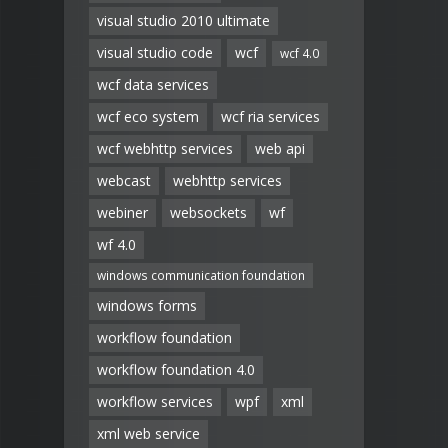
visual studio 2010 ultimate
visual studio code
wcf
wcf 4.0
wcf data services
wcf eco system
wcf ria services
wcf webhttp services
web api
webcast
webhttp services
webiner
websockets
wf
wf 4.0
windows communication foundation
windows forms
workflow foundation
workflow foundation 4.0
workflow services
wpf
xml
xml web service