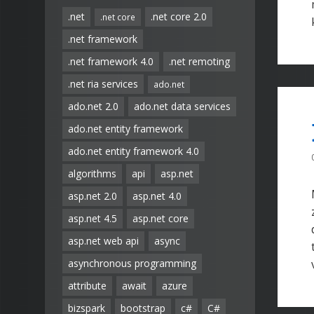
.net
.net core 2.0
.net core
.net framework
.net framework 4.0
.net remoting
.net ria services
ado.net
ado.net 2.0
ado.net data services
ado.net entity framework
ado.net entity framework 4.0
algorithms
api
asp.net
asp.net 2.0
asp.net 4.0
asp.net 4.5
asp.net core
asp.net web api
async
asynchronous programming
attribute
await
azure
bizspark
bootstrap
c#
C#