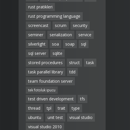
rust pratikleri
rust programming language
screencast
scrum
security
seminer
serialization
service
silverlight
soa
soap
sql
sql server
sqlite
stored procedures
struct
task
task parallel library
tdd
team foundation server
tek fotoluk ipucu
test driven development
tfs
thread
tpl
trait
type
ubuntu
unit test
visual studio
visual studio 2010