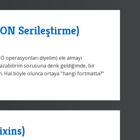
SON Serileştirme)
IO operasyonları diyelim) ele almayı
yazabilirim sorusuna denk geldiğimde, bir
Hal böyle olunca ortaya "hangi fortmatta?"
ixins)