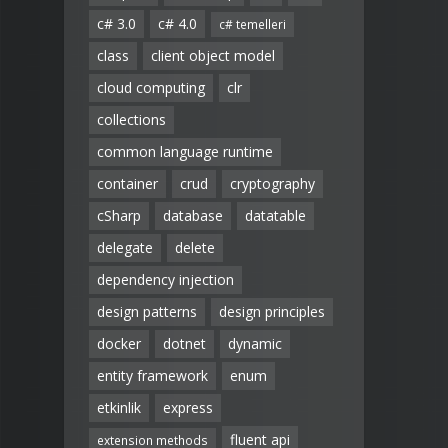
c# 3.0
c# 4.0
c# temelleri
class
client object model
cloud computing
clr
collections
common language runtime
container
crud
cryptography
cSharp
database
datatable
delegate
delete
dependency injection
design patterns
design principles
docker
dotnet
dynamic
entity framework
enum
etkinlik
express
fluent api
extension methods