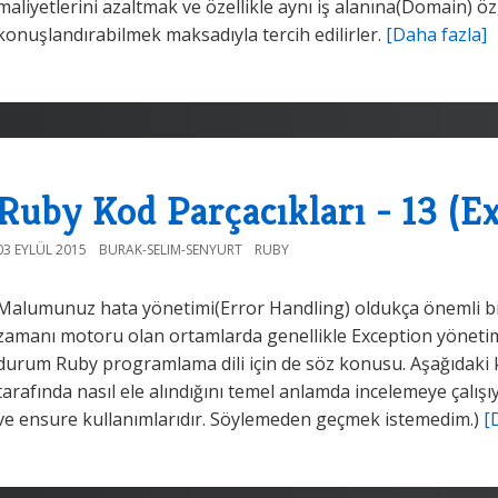
maliyetlerini azaltmak ve özellikle aynı iş alanına(Domain) ö
konuşlandırabilmek maksadıyla tercih edilirler.
[Daha fazla]
Ruby Kod Parçacıkları - 13 (E
03 EYLÜL 2015
BURAK-SELIM-SENYURT
RUBY
Malumunuz hata yönetimi(Error Handling) oldukça önemli bir
zamanı motoru olan ortamlarda genellikle Exception yöneti
durum Ruby programlama dili için de söz konusu. Aşağıdaki 
tarafında nasıl ele alındığını temel anlamda incelemeye çalış
ve ensure kullanımlarıdır. Söylemeden geçmek istemedim.)
[