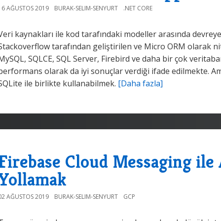
16 AĞUSTOS 2019
BURAK-SELIM-SENYURT
.NET CORE
Veri kaynakları ile kod tarafındaki modeller arasında devrey
Stackoverflow tarafından geliştirilen ve Micro ORM olarak ni
MySQL, SQLCE, SQL Server, Firebird ve daha bir çok veritaban
performans olarak da iyi sonuçlar verdiği ifade edilmekte.
SQLite ile birlikte kullanabilmek.
[Daha fazla]
Firebase Cloud Messaging ile
Yollamak
02 AĞUSTOS 2019
BURAK-SELIM-SENYURT
GCP