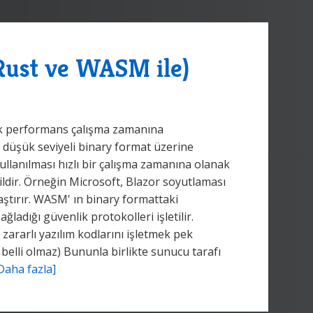
Rust ve WASM ile)
ek performans çalışma zamanına
t, düşük seviyeli binary format üzerine
kullanılması hızlı bir çalışma zamanına olanak
eğildir. Örneğin Microsoft, Blazor soyutlaması
aştırır. WASM' ın binary formattaki
sağladığı güvenlik protokolleri işletilir.
 zararlı yazılım kodlarını işletmek pek
elli olmaz) Bununla birlikte sunucu tarafı
Daha fazla]