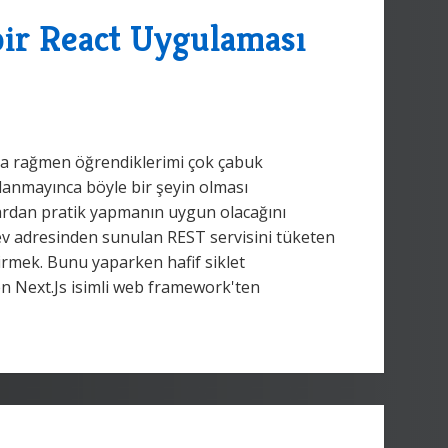
ir React Uygulaması
ama rağmen öğrendiklerimi çok çabuk
lanmayınca böyle bir şeyin olması
rardan pratik yapmanın uygun olacağını
ev adresinden sunulan REST servisini tüketen
tirmek. Bunu yaparken hafif siklet
nen Next.Js isimli web framework'ten