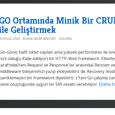
GO Ortamında Minik Bir CRUD
ile Geliştirmek
03 EYLÜL 2020
BURAK-SELIM-SENYURT
GOLANG
Gin-Gonic hafif siklet sayılan ama yüksek performansı ile ön
hızlı olduğu ifade ediliyor) bir HTTP-Web framework. Elbette
tarafında(Yani Request ve Response'lar arasında) Recover ve
middleware bileşenimizi yazıp ekleyebiliriz de. Recovery mo
paniklemeyen bir framework diyebiliriz :) Yani Go çalışma zama
panic oluştuğunda uygun bir 500 cevabı verebiliyor.
[Daha fa