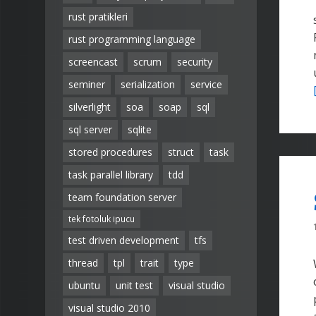
rust pratikleri
rust programming language
screencast
scrum
security
seminer
serialization
service
silverlight
soa
soap
sql
sql server
sqlite
stored procedures
struct
task
task parallel library
tdd
team foundation server
tek fotoluk ipucu
test driven development
tfs
thread
tpl
trait
type
ubuntu
unit test
visual studio
visual studio 2010