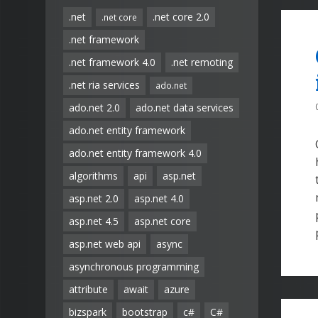
.net
.net core 2.0
.net core
.net framework
.net framework 4.0
.net remoting
.net ria services
ado.net
ado.net 2.0
ado.net data services
ado.net entity framework
ado.net entity framework 4.0
algorithms
api
asp.net
asp.net 2.0
asp.net 4.0
asp.net 4.5
asp.net core
asp.net web api
async
asynchronous programming
attribute
await
azure
bizspark
bootstrap
c#
C#