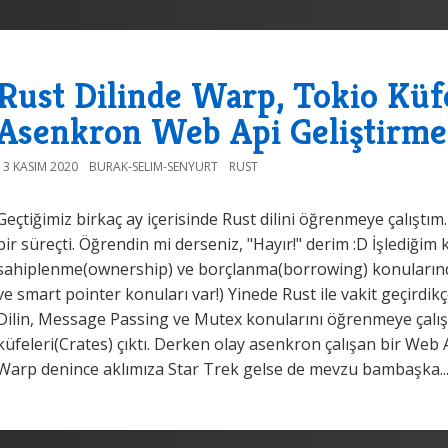
Rust Dilinde Warp, Tokio Küf
Asenkron Web Api Geliştirm
13 KASIM 2020
BURAK-SELIM-SENYURT
RUST
Geçtiğimiz birkaç ay içerisinde Rust dilini öğrenmeye çalıştım
bir süreçti. Öğrendin mi derseniz, "Hayır!" derim :D İşlediği
sahiplenme(ownership) ve borçlanma(borrowing) konularında 
ve smart pointer konuları var!) Yinede Rust ile vakit geçirdikç
Dilin, Message Passing ve Mutex konularını öğrenmeye çalı
küfeleri(Crates) çıktı. Derken olay asenkron çalışan bir Web 
Warp denince aklımıza Star Trek gelse de mevzu bambaşka..