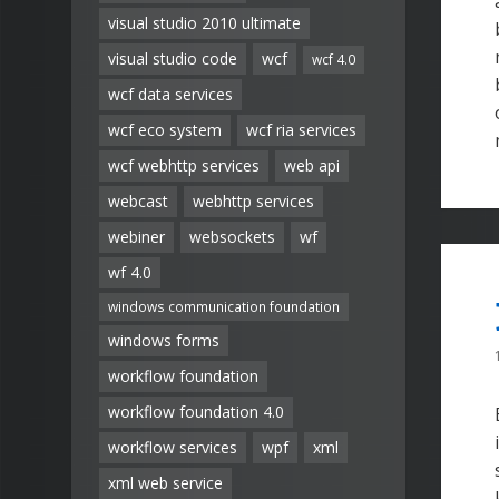
visual studio 2010 ultimate
visual studio code
wcf
wcf 4.0
wcf data services
wcf eco system
wcf ria services
wcf webhttp services
web api
webcast
webhttp services
webiner
websockets
wf
wf 4.0
windows communication foundation
windows forms
workflow foundation
workflow foundation 4.0
workflow services
wpf
xml
xml web service