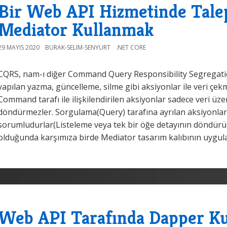
Bir Web API Hizmetinde Talep
Mediator Kullanmak
29 MAYIS 2020
BURAK-SELIM-SENYURT
.NET CORE
CQRS, nam-ı diğer Command Query Responsibility Segregati
yapılan yazma, güncelleme, silme gibi aksiyonlar ile veri çek
Command tarafı ile ilişkilendirilen aksiyonlar sadece veri üze
döndürmezler. Sorgulama(Query) tarafına ayrılan aksiyonla
sorumludurlar(Listeleme veya tek bir öğe detayının döndürü
olduğunda karşımıza birde Mediator tasarım kalıbının uygula
Web API Tarafında Dapper Ku