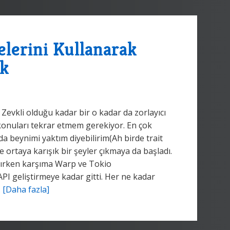
elerini Kullanarak
ek
. Zevkli olduğu kadar bir o kadar da zorlayıcı
m konuları tekrar etmem gerekiyor. En çok
beynimi yaktım diyebilirim(Ah birde trait
e ortaya karışık bir şeyler çıkmaya da başladı.
şırken karşıma Warp ve Tokio
API geliştirmeye kadar gitti. Her ne kadar
.
[Daha fazla]