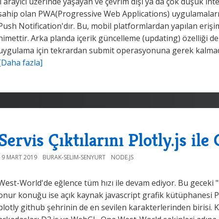
Tarayıcı üzerinde yaşayan ve çevrim dışı ya da çok düşük inte
sahip olan PWA(Progressive Web Applications) uygulamalarını
Push Notification'dır. Bu, mobil platformlardan yapılan eri
nimettir. Arka planda içerik güncelleme (updating) özelliği de
uygulama için tekrardan submit operasyonuna gerek kalmada
[Daha fazla]
Servis Çıktılarını Plotly.js il
19 MART 2019
BURAK-SELIM-SENYURT
NODE.JS
West-World'de eğlence tüm hızı ile devam ediyor. Bu geceki "
onur konuğu ise açık kaynak javascript grafik kütüphanesi Plo
plotly github şehrinin de en sevilen karakterlerinden birisi.