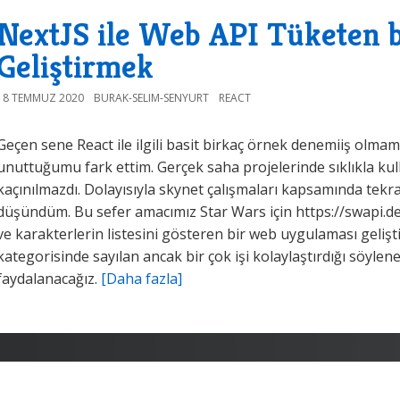
NextJS ile Web API Tüketen b
Geliştirmek
18 TEMMUZ 2020
BURAK-SELIM-SENYURT
REACT
Geçen sene React ile ilgili basit birkaç örnek denemiiş olm
unuttuğumu fark ettim. Gerçek saha projelerinde sıklıkla kul
kaçınılmazdı. Dolayısıyla skynet çalışmaları kapsamında tek
düşündüm. Bu sefer amacımız Star Wars için https://swapi.d
ve karakterlerin listesini gösteren bir web uygulaması geliş
kategorisinde sayılan ancak bir çok işi kolaylaştırdığı söyle
faydalanacağız.
[Daha fazla]