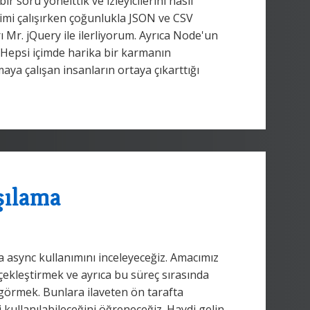
 soru yönelttik ve izleyicilerini nasıl
rimi çalışırken çoğunlukla JSON ve CSV
Mr. jQuery ile ilerliyorum. Ayrıca Node'un
Hepsi içimde harika bir karmanın
a çalışan insanların ortaya çıkarttığı
şılama
a async kullanımını inceleyeceğiz. Amacımız
rçekleştirmek ve ayrıca bu süreç sırasında
 görmek. Bunlara ilaveten ön tarafta
 kullanılabileceğini öğreneceğiz. Haydi gelin