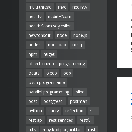
multi thread
mvc
nedir?tv
nedirtv
nedirtv?com
nedirtv?com söyleşileri
newtonsoft
node
node.js
nodejs
non soap
nosql
npm
nuget
object oriented programming
odata
oledb
oop
oyun programlama
parallel programming
plinq
post
postgresql
postman
python
query
reflection
rest
rest api
rest services
restful
ruby kod parçacıkları
rust
ruby