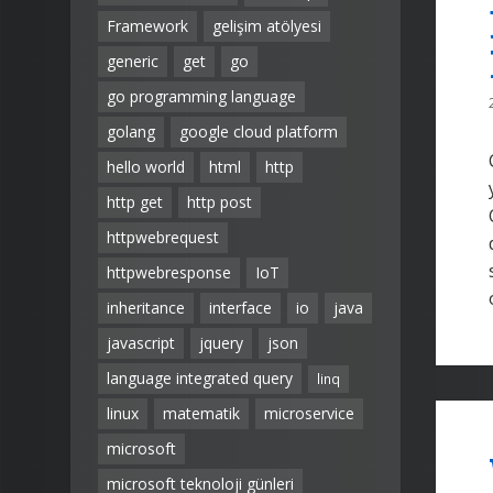
Framework
gelişim atölyesi
generic
get
go
go programming language
golang
google cloud platform
hello world
html
http
http get
http post
httpwebrequest
httpwebresponse
IoT
inheritance
interface
io
java
javascript
jquery
json
language integrated query
linq
linux
matematik
microservice
microsoft
microsoft teknoloji günleri