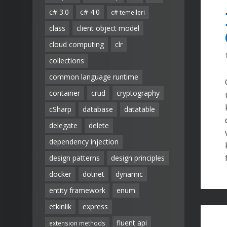
c# 3.0
c# 4.0
c# temelleri
class
client object model
cloud computing
clr
collections
common language runtime
container
crud
cryptography
cSharp
database
datatable
delegate
delete
dependency injection
design patterns
design principles
docker
dotnet
dynamic
entity framework
enum
etkinlik
express
fluent api
extension methods