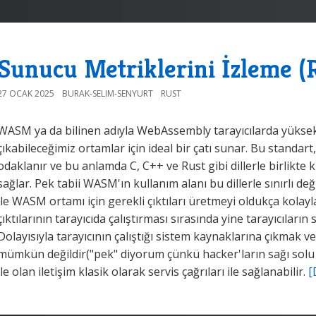
Sunucu Metriklerini İzleme (
27 OCAK 2025
BURAK-SELIM-SENYURT
RUST
WASM ya da bilinen adıyla WebAssembly tarayıcılarda yüks
çıkabileceğimiz ortamlar için ideal bir çatı sunar. Bu standar
odaklanır ve bu anlamda C, C++ ve Rust gibi dillerle birlikte 
sağlar. Pek tabii WASM'ın kullanım alanı bu dillerle sınırlı d
ile WASM ortamı için gerekli çıktıları üretmeyi oldukça kolayl
çıktılarının tarayıcıda çalıştırması sırasında yine tarayıcıların 
Dolayısıyla tarayıcının çalıştığı sistem kaynaklarına çıkmak ve
mümkün değildir("pek" diyorum çünkü hacker'ların sağı solu b
ile olan iletişim klasik olarak servis çağrıları ile sağlanabilir.
[