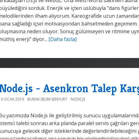
arkadaşları D3.js ve WebGL. Ona West-World sakinleri adına bir
büyülediğini sorduk. Enerjik ve içten uslübuyla "dans figürle
melodilerinden ilham alıyorum. Kareografide uzun zamandarı 
bana sağladığı içsel motivasyondan bahsetmeden geçemem. 
oluşmasına neden oluyor. Sonuç gülümseyen ve ritmime uymay
müthiş enerji" diyor...
[Daha fazla]
Node.js - Asenkron Talep Kar
10 OCAK 2019
BURAK-SELIM-SENYURT
NODE.JS
Bu yazımızda Node.js ile geliştirilmiş sunucu uygulamalarınd
istemci talebi sonrası arka planda paralel servis çağrıları ge
sunucuya gelecek diğer isteklerinde değerlendirilebileceğini
konuşlandıracağımız ana servisin bir yönlendirici(router) gibi