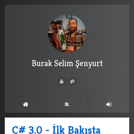
Burak Selim Şenyurt
C# 3.0 - İlk Bakışta