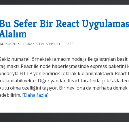
Bu Sefer Bir React Uygulamas
Alalım
04 EKIM 2019
BURAK-SELIM-SENYURT
REACT
Sekiz numaralı örnekteki amacım node.js ile çalıştırılan bas
taşımaktı. React ile node haberleşmesinde express paketini
kadarıyla HTTP yönlendiricisi olarak kullanılmaktaydı. React
kullanılabilmekte. Diğer yandan React tarafında çok fazla t
kutu olma özelliğini taşıyor. Bir nevi ona da merhaba demek 
edebilirim.
[Daha fazla]