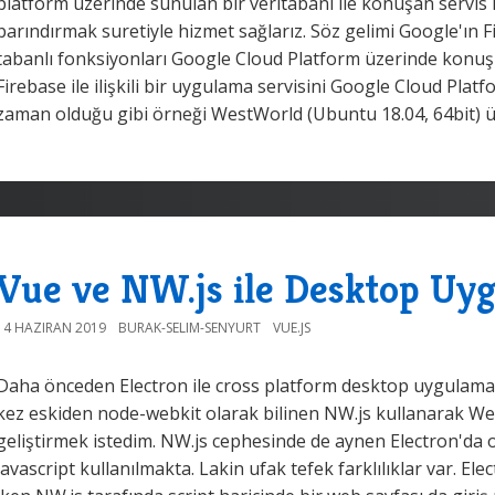
platform üzerinde sunulan bir veritabanı ile konuşan servis
barındırmak suretiyle hizmet sağlarız. Söz gelimi Google'ın 
tabanlı fonksiyonları Google Cloud Platform üzerinde konuşl
Firebase ile ilişkili bir uygulama servisini Google Cloud Pla
zaman olduğu gibi örneği WestWorld (Ubuntu 18.04, 64bit) ü
Vue ve NW.js ile Desktop Uyg
14 HAZIRAN 2019
BURAK-SELIM-SENYURT
VUE.JS
Daha önceden Electron ile cross platform desktop uygulamalar
kez eskiden node-webkit olarak bilinen NW.js kullanarak 
geliştirmek istedim. NW.js cephesinde de aynen Electron'da
javascript kullanılmakta. Lakin ufak tefek farklılıklar var. Elec