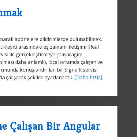
anmak
narak abonelere bildirimlerde bulunabilmek.
kleyici arasındaki eş zamanlı iletişimi (Real
si ile gerçekleştirmeye çalışacağım.
olması daha anlamlı), local ortamda çalışan ve
ormunda konuşlandırılan bir SignalR servisi
da çalışacak şekilde ayarlanacak.
[Daha fazla]
e Çalışan Bir Angular