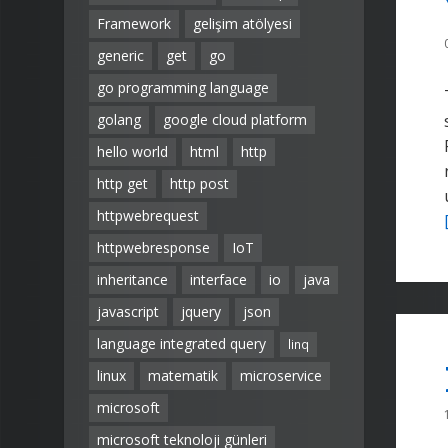
Framework
gelişim atölyesi
generic
get
go
go programming language
golang
google cloud platform
hello world
html
http
http get
http post
httpwebrequest
httpwebresponse
IoT
inheritance
interface
io
java
javascript
jquery
json
language integrated query
linq
linux
matematik
microservice
microsoft
microsoft teknoloji günleri