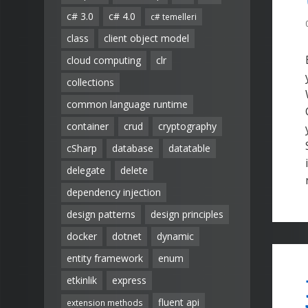
c# 3.0
c# 4.0
c# temelleri
class
client object model
cloud computing
clr
collections
common language runtime
container
crud
cryptography
cSharp
database
datatable
delegate
delete
dependency injection
design patterns
design principles
docker
dotnet
dynamic
entity framework
enum
etkinlik
express
fluent api
extension methods