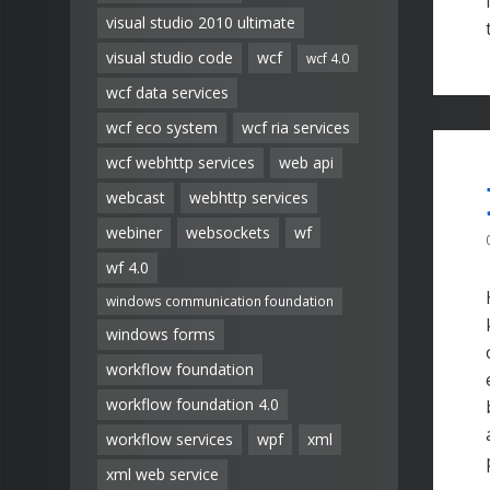
visual studio 2010 ultimate
visual studio code
wcf
wcf 4.0
wcf data services
wcf eco system
wcf ria services
wcf webhttp services
web api
webcast
webhttp services
webiner
websockets
wf
wf 4.0
windows communication foundation
windows forms
workflow foundation
workflow foundation 4.0
workflow services
wpf
xml
xml web service