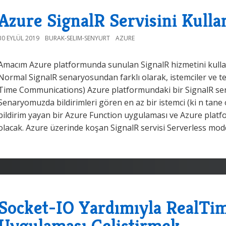
Azure SignalR Servisini Kull
30 EYLÜL 2019
BURAK-SELIM-SENYURT
AZURE
Amacım Azure platformunda sunulan SignalR hizmetini kulla
Normal SignalR senaryosundan farklı olarak, istemciler ve teti
Time Communications) Azure platformundaki bir SignalR servi
Senaryomuzda bildirimleri gören en az bir istemci (ki n tane 
bildirim yayan bir Azure Function uygulaması ve Azure platf
olacak. Azure üzerinde koşan SignalR servisi Serverless mod
Socket-IO Yardımıyla RealTim
Uygulaması Geliştirmek