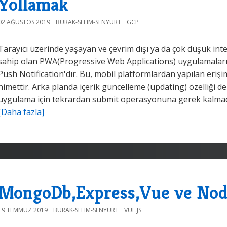
Yollamak
02 AĞUSTOS 2019
BURAK-SELIM-SENYURT
GCP
Tarayıcı üzerinde yaşayan ve çevrim dışı ya da çok düşük inte
sahip olan PWA(Progressive Web Applications) uygulamalarını
Push Notification'dır. Bu, mobil platformlardan yapılan eri
nimettir. Arka planda içerik güncelleme (updating) özelliği de
uygulama için tekrardan submit operasyonuna gerek kalmada
[Daha fazla]
MongoDb,Express,Vue ve Node 
19 TEMMUZ 2019
BURAK-SELIM-SENYURT
VUE.JS