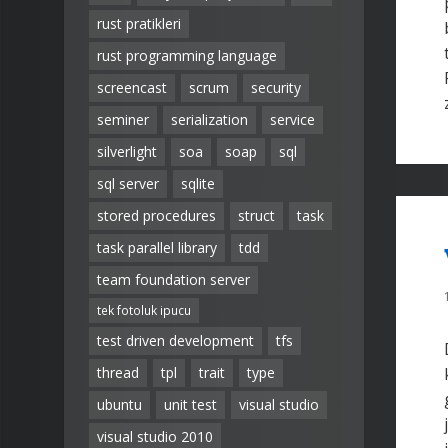
rust pratikleri
rust programming language
screencast
scrum
security
seminer
serialization
service
silverlight
soa
soap
sql
sql server
sqlite
stored procedures
struct
task
task parallel library
tdd
team foundation server
tek fotoluk ipucu
test driven development
tfs
thread
tpl
trait
type
ubuntu
unit test
visual studio
visual studio 2010