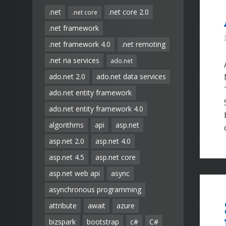
.net
.net core 2.0
.net core
.net framework
.net framework 4.0
.net remoting
.net ria services
ado.net
ado.net 2.0
ado.net data services
ado.net entity framework
ado.net entity framework 4.0
algorithms
api
asp.net
asp.net 2.0
asp.net 4.0
asp.net 4.5
asp.net core
asp.net web api
async
asynchronous programming
attribute
await
azure
bizspark
bootstrap
c#
C#