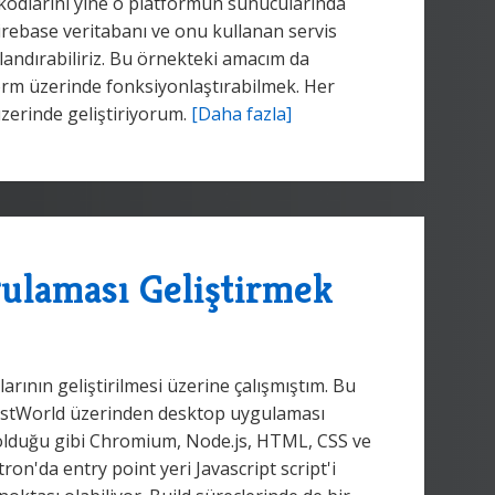
 kodlarını yine o platformun sunucularında
Firebase veritabanı ve onu kullanan servis
andırabiliriz. Bu örnekteki amacım da
tform üzerinde fonksiyonlaştırabilmek. Her
zerinde geliştiriyorum.
[Daha fazla]
ulaması Geliştirmek
ının geliştirilmesi üzerine çalışmıştım. Bu
WestWorld üzerinden desktop uygulaması
 olduğu gibi Chromium, Node.js, HTML, CSS ve
tron'da entry point yeri Javascript script'i