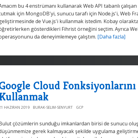
Amacım bu 4 enstrümanı kullanarak Web API tabanlı çalışan b
tutmak için MongoDB'yi, sunucu tarafı için Node.js'i, Web F
geliştirmesinde de Vue.js'i kullanmak istedim. Kobay olarakt
öğretirlerken gösterdikleri Fihrist örneğini seçtim. Ayrıca We
operasyonunu da deneyimlemeye çalıştım.
[Daha fazla]
Google Cloud Fonksiyonlarını F
Kullanmak
21 HAZIRAN 2019
BURAK-SELIM-SENYURT
GCP
Bulut çözümlerin sunduğu imkanlardan birisi de sunucu oluş
düşünmemize gerek kalmayacak şekilde uygulama geliştirme 