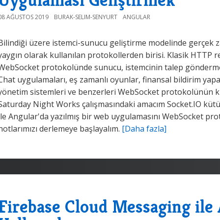
08 AĞUSTOS 2019
BURAK-SELIM-SENYURT
ANGULAR
Bilindiği üzere istemci-sunucu geliştirme modelinde gerçek za
yaygın olarak kullanılan protokollerden birisi. Klasik HTTP
WebSocket protokolünde sunucu, istemcinin talep gönderme
Chat uygulamaları, eş zamanlı oyunlar, finansal bildirim ya
yönetim sistemleri ve benzerleri WebSocket protokolünün kul
Saturday Night Works çalışmasındaki amacım Socket.IO kü
ile Angular'da yazılmış bir web uygulamasını WebSocket pro
notlarımızı derlemeye başlayalım.
[Daha fazla]
Firebase Cloud Messaging ile