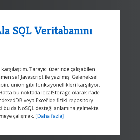
la SQL Veritabanını
 karşılaştım. Tarayıcı üzerinde çalışabilen
men saf Javascript ile yazılmış. Geleneksel
join, union gibi fonksiyonellikleri karşılıyor.
Hatta bu noktada localStorage olarak ifade
ndexedDB veya Excel'ide fiziki repository
z ki bu da NoSQL desteği anlamına gelmekte.
meye çalışmak.
[Daha fazla]