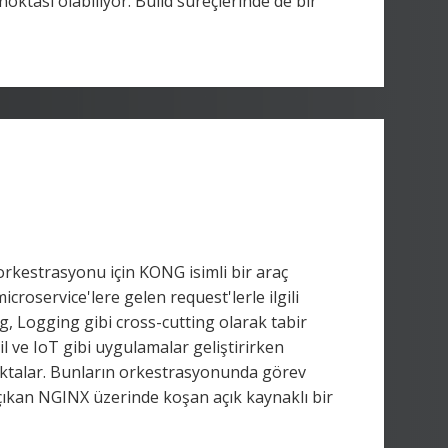
noktası olabiliyor. Build süreçlerinde de bir
orkestrasyonu için KONG isimli bir araç
roservice'lere gelen request'lerle ilgili
g, Logging gibi cross-cutting olarak tabir
 ve IoT gibi uygulamalar geliştirirken
ktalar. Bunların orkestrasyonunda görev
a çıkan NGINX üzerinde koşan açık kaynaklı bir