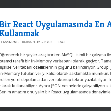
Bir React Uygulamasında En A
Kullanmak
11 KASIM 2019
BURAK-SELIM-SENYURT
REACT
Öğrenecek bir şeyler araştırırken AlaSQL isimli bir çalışma ile
istemci taraflı bir In-Memory veritabanı olarak geçiyor. Tama
ilişkisel veritabanı özelliklerinin çoğunu barındırıyor. Group, 
In-Memory tutulan veriyi kalıcı olarak saklamakta mümkün. 
edilen yerel depolama'dan veri okunup tekrar yazılabiliyor. I
olarak kullanabiliyor. Ayrıca JSON nesnelerle çalışabiliyoru
Benim amacım onu yalın bir React uygulamasında deneyimle