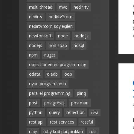
multi thread
mvc
nedir?tv
nedirtv
nedirtv?com
nedirtv?com söyleşileri
newtonsoft
node
node.js
nodejs
non soap
nosql
npm
nuget
object oriented programming
odata
oledb
oop
oyun programlama
parallel programming
plinq
post
postgresql
postman
python
query
reflection
rest
rest api
rest services
restful
ruby kod parçacıkları
rust
ruby