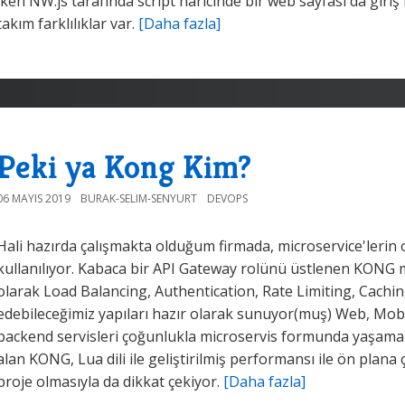
iken NW.js tarafında script haricinde bir web sayfası da giriş 
takım farklılıklar var.
[Daha fazla]
Peki ya Kong Kim?
06 MAYIS 2019
BURAK-SELIM-SENYURT
DEVOPS
Hali hazırda çalışmakta olduğum firmada, microservice'lerin 
kullanılıyor. Kabaca bir API Gateway rolünü üstlenen KONG mic
olarak Load Balancing, Authentication, Rate Limiting, Cachin
edebileceğimiz yapıları hazır olarak sunuyor(muş) Web, Mobil
backend servisleri çoğunlukla microservis formunda yaşama
alan KONG, Lua dili ile geliştirilmiş performansı ile ön plan
proje olmasıyla da dikkat çekiyor.
[Daha fazla]