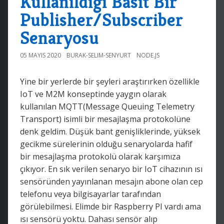
Kullanıldığı Basit Bir
Publisher/Subscriber
Senaryosu
05 MAYIS 2020
BURAK-SELIM-SENYURT
NODE.JS
Yine bir yerlerde bir şeyleri araştırırken özellikle
IoT ve M2M konseptinde yaygın olarak
kullanılan MQTT(Message Queuing Telemetry
Transport) isimli bir mesajlaşma protokolüne
denk geldim. Düşük bant genişliklerinde, yüksek
gecikme sürelerinin olduğu senaryolarda hafif
bir mesajlaşma protokolü olarak karşımıza
çıkıyor. En sık verilen senaryo bir IoT cihazının ısı
sensöründen yayınlanan mesajın abone olan cep
telefonu veya bilgisayarlar tarafından
görülebilmesi. Elimde bir Raspberry PI vardı ama
ısı sensörü yoktu. Dahası sensör alıp