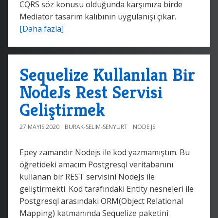
CQRS söz konusu olduğunda karşımıza birde
Mediator tasarım kalıbının uygulanışı çıkar.
[Daha fazla]
Sequelize Kullanılan Bir
NodeJs Rest Servisi
Geliştirmek
27 MAYIS 2020
BURAK-SELIM-SENYURT
NODE.JS
Epey zamandır Nodejs ile kod yazmamıştım. Bu
öğretideki amacım Postgresql veritabanını
kullanan bir REST servisini NodeJs ile
geliştirmekti. Kod tarafındaki Entity nesneleri ile
Postgresql arasındaki ORM(Object Relational
Mapping) katmanında Sequelize paketini