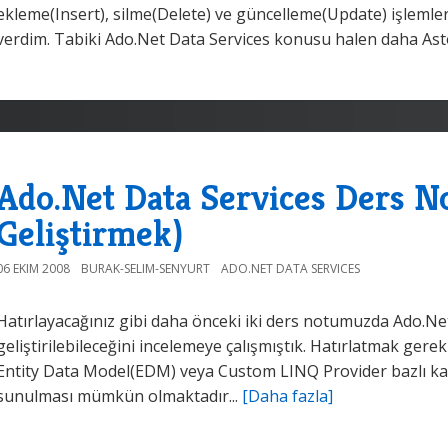
ekleme(Insert), silme(Delete) ve güncelleme(Update) işlemler
verdim. Tabiki Ado.Net Data Services konusu halen daha Asto
Ado.Net Data Services Ders Not
Geliştirmek)
06 EKIM 2008
BURAK-SELIM-SENYURT
ADO.NET DATA SERVICES
Hatırlayacağınız gibi daha önceki iki ders notumuzda Ado.Net
geliştirilebileceğini incelemeye çalışmıştık. Hatırlatmak gereki
Entity Data Model(EDM) veya Custom LINQ Provider bazlı k
sunulması mümkün olmaktadır...
[Daha fazla]