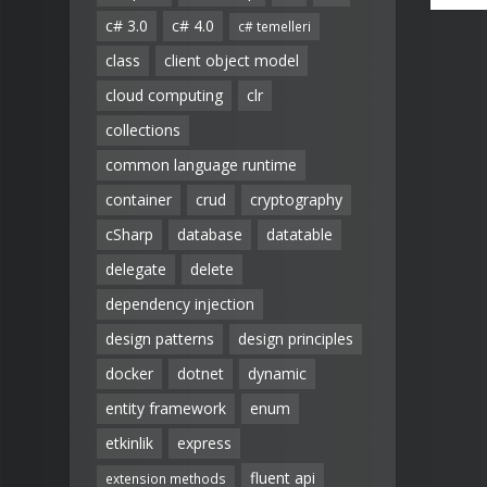
c# 3.0
c# 4.0
c# temelleri
class
client object model
cloud computing
clr
collections
common language runtime
container
crud
cryptography
cSharp
database
datatable
delegate
delete
dependency injection
design patterns
design principles
docker
dotnet
dynamic
entity framework
enum
etkinlik
express
fluent api
extension methods