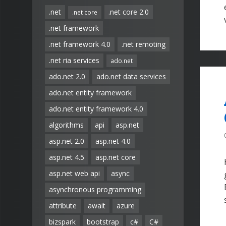
.net
.net core 2.0
.net core
.net framework
.net framework 4.0
.net remoting
.net ria services
ado.net
ado.net 2.0
ado.net data services
ado.net entity framework
ado.net entity framework 4.0
algorithms
api
asp.net
asp.net 2.0
asp.net 4.0
asp.net 4.5
asp.net core
asp.net web api
async
asynchronous programming
attribute
await
azure
bizspark
bootstrap
c#
C#