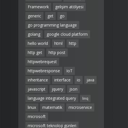
Framework
gelişim atölyesi
generic
get
go
go programming language
golang
google cloud platform
hello world
html
http
http get
http post
httpwebrequest
httpwebresponse
IoT
inheritance
interface
io
java
javascript
jquery
json
language integrated query
linq
linux
matematik
microservice
microsoft
microsoft teknoloji günleri