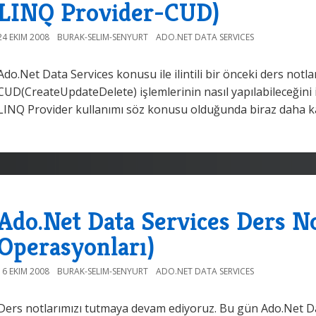
LINQ Provider-CUD)
24 EKIM 2008
BURAK-SELIM-SENYURT
ADO.NET DATA SERVICES
Ado.Net Data Services konusu ile ilintili bir önceki ders no
CUD(CreateUpdateDelete) işlemlerinin nasıl yapılabileceğini
LINQ Provider kullanımı söz konusu olduğunda biraz daha 
Ado.Net Data Services Ders No
Operasyonları)
16 EKIM 2008
BURAK-SELIM-SENYURT
ADO.NET DATA SERVICES
Ders notlarımızı tutmaya devam ediyoruz. Bu gün Ado.Net Data