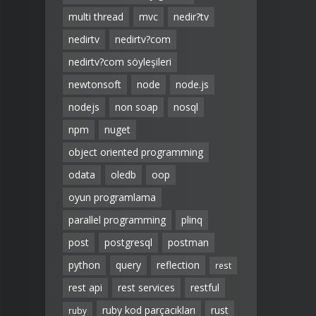
multi thread
mvc
nedir?tv
nedirtv
nedirtv?com
nedirtv?com söyleşileri
newtonsoft
node
node.js
nodejs
non soap
nosql
npm
nuget
object oriented programming
odata
oledb
oop
oyun programlama
parallel programming
plinq
post
postgresql
postman
python
query
reflection
rest
rest api
rest services
restful
ruby kod parçacıkları
rust
ruby