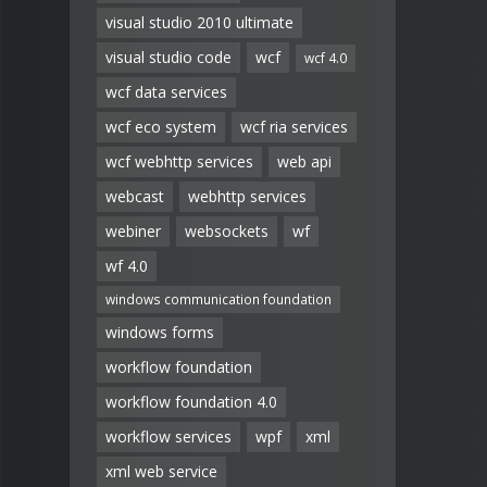
visual studio 2010 ultimate
visual studio code
wcf
wcf 4.0
wcf data services
wcf eco system
wcf ria services
wcf webhttp services
web api
webcast
webhttp services
webiner
websockets
wf
wf 4.0
windows communication foundation
windows forms
workflow foundation
workflow foundation 4.0
workflow services
wpf
xml
xml web service