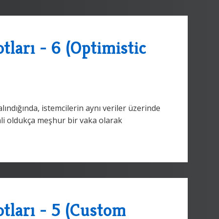
ları - 6 (Optimistic
ındığında, istemcilerin aynı veriler üzerinde
ali oldukça meşhur bir vaka olarak
tları - 5 (Custom