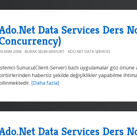
Ado.Net Data Services Ders Not
Concurrency)
30 EKIM 2008
BURAK-SELIM-SENYURT
ADO.NET DATA SERVICES
İstemci-Sunucu(Client-Server) bazlı uygulamalar göz önüne al
birbirlerinden habersiz şekilde değişiklikler yapabilme ihtim
bilinmektedir.
[Daha fazla]
Ado.Net Data Services Ders No