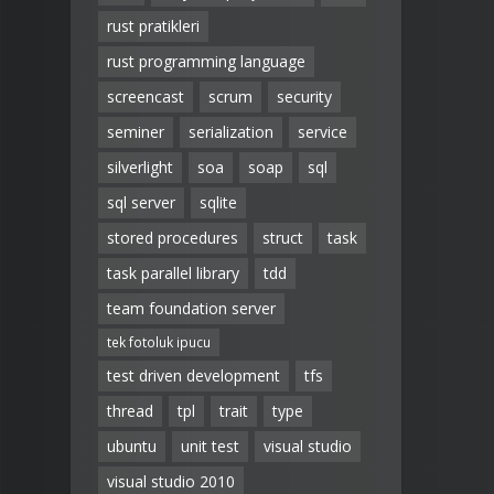
rust pratikleri
rust programming language
screencast
scrum
security
seminer
serialization
service
silverlight
soa
soap
sql
sql server
sqlite
stored procedures
struct
task
task parallel library
tdd
team foundation server
tek fotoluk ipucu
test driven development
tfs
thread
tpl
trait
type
ubuntu
unit test
visual studio
visual studio 2010