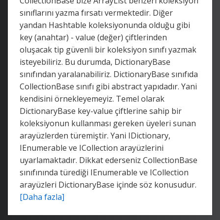
CollectionBase bize ArrayList benzeri koleksiyon
sınıflarını yazma fırsatı vermektedir. Diğer
yandan Hashtable koleksiyonunda olduğu gibi
key (anahtar) - value (değer) çiftlerinden
oluşacak tip güvenli bir koleksiyon sınıfı yazmak
isteyebiliriz. Bu durumda, DictionaryBase
sınıfından yaralanabiliriz. DictionaryBase sınıfıda
CollectionBase sınıfı gibi abstract yapıdadır. Yani
kendisini örnekleyemeyiz. Temel olarak
DictionaryBase key-value çiftlerine sahip bir
koleksiyonun kullanması gereken üyeleri sunan
arayüzlerden türemiştir. Yani IDictionary,
IEnumerable ve ICollection arayüzlerini
uyarlamaktadır. Dikkat ederseniz CollectionBase
sınıfınında türediği IEnumerable ve ICollection
arayüzleri DictionaryBase içinde söz konusudur.
[Daha fazla]