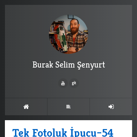
Burak Selim Şenyurt
Tek Fotoluk İpucu–54