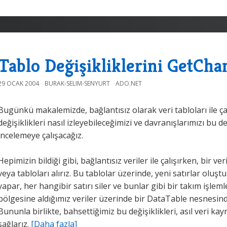
Tablo Değişikliklerini GetCha
29 OCAK 2004
BURAK-SELIM-SENYURT
ADO.NET
Bugünkü makalemizde, bağlantısız olarak veri tabloları ile ç
değişiklikleri nasıl izleyebileceğimizi ve davranışlarımızı bu d
incelemeye çalışacağız.
Hepimizin bildiği gibi, bağlantısız veriler ile çalışırken, bir 
veya tabloları alırız. Bu tablolar üzerinde, yeni satırlar oluşt
yapar, her hangibir satırı siler ve bunlar gibi bir takım işleml
bölgesine aldığımız veriler üzerinde bir DataTable nesnesin
Bununla birlikte, bahsettiğimiz bu değişiklikleri, asıl veri k
sağlarız.
[Daha fazla]