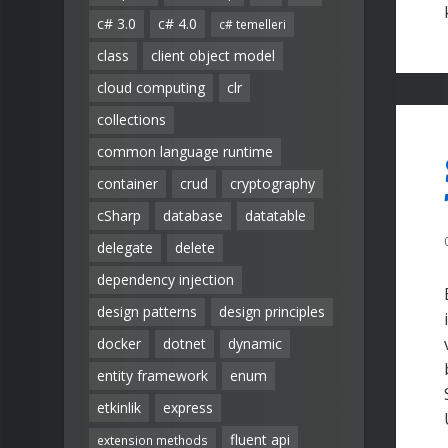
c# 3.0
c# 4.0
c# temelleri
class
client object model
cloud computing
clr
collections
common language runtime
container
crud
cryptography
cSharp
database
datatable
delegate
delete
dependency injection
design patterns
design principles
docker
dotnet
dynamic
entity framework
enum
etkinlik
express
fluent api
extension methods