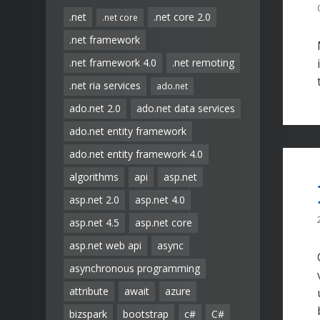
.net
.net core 2.0
.net core
.net framework
.net framework 4.0
.net remoting
.net ria services
ado.net
ado.net 2.0
ado.net data services
ado.net entity framework
ado.net entity framework 4.0
algorithms
api
asp.net
asp.net 2.0
asp.net 4.0
asp.net 4.5
asp.net core
asp.net web api
async
asynchronous programming
attribute
await
azure
bizspark
bootstrap
c#
C#