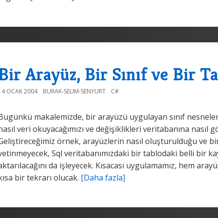
Bir Arayüz, Bir Sınıf ve Bir T
14 OCAK 2004
BURAK-SELIM-SENYURT
C#
Bugünkü makalemizde, bir arayüzü uygulayan sınıf nesneler
nasıl veri okuyacağımızı ve değişiklikleri veritabanına nasıl 
Geliştireceğimiz örnek, arayüzlerin nasıl oluşturulduğu ve bir
yetinmeyecek, Sql veritabanımızdaki bir tablodaki belli bir kay
aktarılacağını da işleyecek. Kısacası uygulamamız, hem arayü
kısa bir tekrarı olucak.
[Daha fazla]