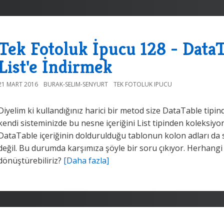
Tek Fotoluk İpucu 128 - DataT
List'e İndirmek
21 MART 2016
BURAK-SELIM-SENYURT
TEK FOTOLUK IPUCU
Diyelim ki kullandığınız harici bir metod size DataTable tip
kendi sisteminizde bu nesne içeriğini List
tipinden koleksiyon
DataTable içeriğinin doldurulduğu tablonun kolon adları da 
değil. Bu durumda karşımıza şöyle bir soru çıkıyor. Herhangi b
dönüştürebiliriz?
[Daha fazla]