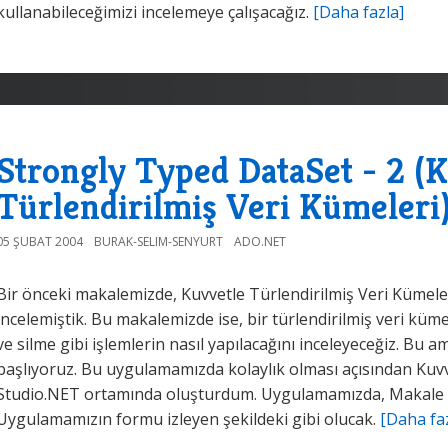
kullanabileceğimizi incelemeye çalışacağız.
[Daha fazla]
Strongly Typed DataSet - 2 (
Türlendirilmiş Veri Kümeleri
05 ŞUBAT 2004
BURAK-SELIM-SENYURT
ADO.NET
Bir önceki makalemizde, Kuvvetle Türlendirilmiş Veri Kümel
incelemiştik. Bu makalemizde ise, bir türlendirilmiş veri kü
ve silme gibi işlemlerin nasıl yapılacağını inceleyeceğiz. Bu 
başlıyoruz. Bu uygulamamızda kolaylık olması açısından Kuvv
Studio.NET ortamında oluşturdum. Uygulamamızda, Makale is
Uygulamamızın formu izleyen şekildeki gibi olucak.
[Daha fa