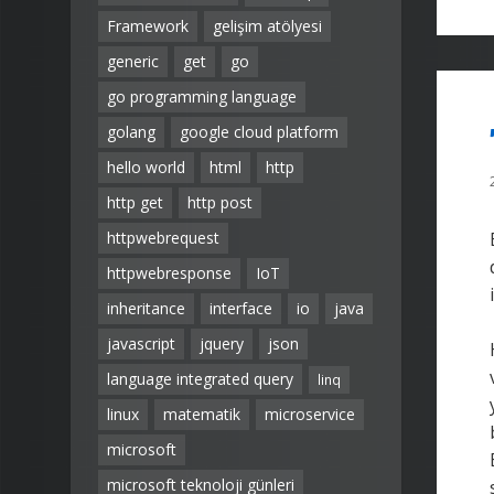
Framework
gelişim atölyesi
generic
get
go
go programming language
golang
google cloud platform
hello world
html
http
http get
http post
httpwebrequest
httpwebresponse
IoT
inheritance
interface
io
java
javascript
jquery
json
language integrated query
linq
linux
matematik
microservice
microsoft
microsoft teknoloji günleri