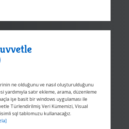
Kuvvetle
)
erinin ne olduğunu ve nasıl oluşturulduğunu
mesi yardımıyla satır ekleme, arama, düzenleme
amaçla işe basit bir windows uygulaması ile
etle Türlendirilmiş Veri Kümemizi, Visual
imli sql tablomuzu kullanacağız.
zla]