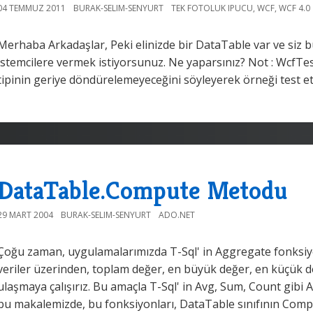
04 TEMMUZ 2011
BURAK-SELIM-SENYURT
TEK FOTOLUK IPUCU
,
WCF
,
WCF 4.0
Merhaba Arkadaşlar, Peki elinizde bir DataTable var ve siz 
istemcilere vermek istiyorsunuz. Ne yaparsınız? Not : WcfTe
tipinin geriye döndürelemeyeceğini söyleyerek örneği test et
DataTable.Compute Metodu
29 MART 2004
BURAK-SELIM-SENYURT
ADO.NET
Çoğu zaman, uygulamalarımızda T-Sql' in Aggregate fonksiyonl
veriler üzerinden, toplam değer, en büyük değer, en küçük d
ulaşmaya çalışırız. Bu amaçla T-Sql' in Avg, Sum, Count gibi 
bu makalemizde, bu fonksiyonları, DataTable sınıfının Comp