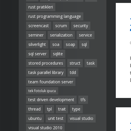
rust pratikleri
rust programming language
screencast
scrum
security
seminer
serialization
service
silverlight
soa
soap
sql
sql server
sqlite
stored procedures
struct
task
task parallel library
tdd
team foundation server
tek fotoluk ipucu
test driven development
tfs
thread
tpl
trait
type
ubuntu
unit test
visual studio
visual studio 2010