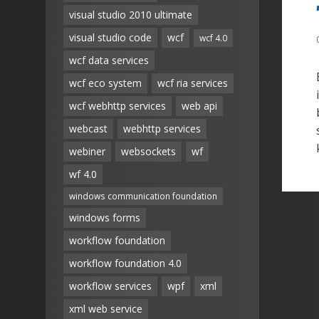
visual studio 2010 ultimate
visual studio code
wcf
wcf 4.0
wcf data services
wcf eco system
wcf ria services
wcf webhttp services
web api
webcast
webhttp services
webiner
websockets
wf
wf 4.0
windows communication foundation
windows forms
workflow foundation
workflow foundation 4.0
workflow services
wpf
xml
xml web service