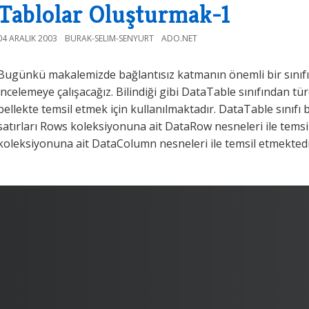
Tablolar Oluşturmak-1
04 ARALIK 2003
BURAK-SELIM-SENYURT
ADO.NET
Bugünkü makalemizde bağlantısız katmanın önemli bir sınıfı
incelemeye çalışacağız. Bilindiği gibi DataTable sınıfından tü
bellekte temsil etmek için kullanılmaktadır. DataTable sınıfı be
satırları Rows koleksiyonuna ait DataRow nesneleri ile temsi
koleksiyonuna ait DataColumn nesneleri ile temsil etmekted