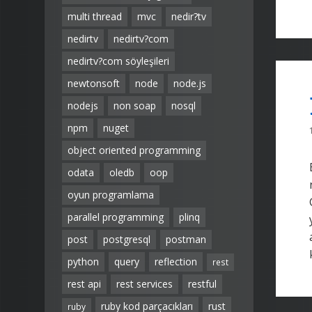
multi thread
mvc
nedir?tv
nedirtv
nedirtv?com
nedirtv?com söyleşileri
newtonsoft
node
node.js
nodejs
non soap
nosql
npm
nuget
object oriented programming
odata
oledb
oop
oyun programlama
parallel programming
plinq
post
postgresql
postman
python
query
reflection
rest
rest api
rest services
restful
ruby kod parçacıkları
rust
ruby