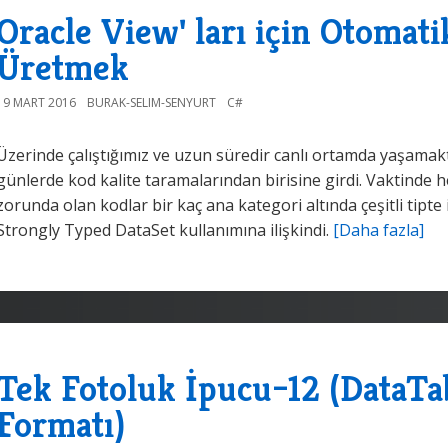
Oracle View' ları için Otomati
Üretmek
19 MART 2016
BURAK-SELIM-SENYURT
C#
Üzerinde çalıştığımız ve uzun süredir canlı ortamda yaşamak
günlerde kod kalite taramalarından birisine girdi. Vaktinde 
zorunda olan kodlar bir kaç ana kategori altında çeşitli tipte 
Strongly Typed DataSet kullanımına ilişkindi.
[Daha fazla]
Tek Fotoluk İpucu–12 (DataT
Formatı)