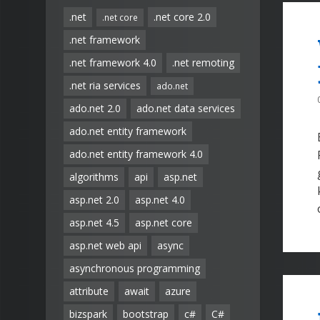
.net
.net core 2.0
.net core
.net framework
.net framework 4.0
.net remoting
.net ria services
ado.net
ado.net 2.0
ado.net data services
ado.net entity framework
ado.net entity framework 4.0
algorithms
api
asp.net
asp.net 2.0
asp.net 4.0
asp.net 4.5
asp.net core
asp.net web api
async
asynchronous programming
attribute
await
azure
bizspark
bootstrap
c#
C#