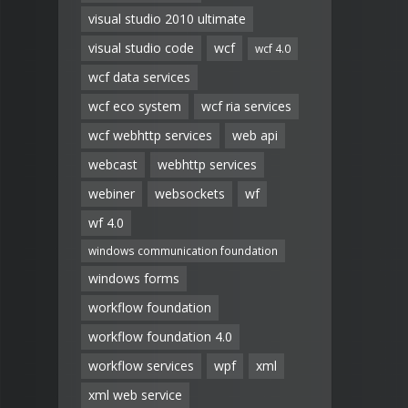
visual studio 2010 ultimate
visual studio code
wcf
wcf 4.0
wcf data services
wcf eco system
wcf ria services
wcf webhttp services
web api
webcast
webhttp services
webiner
websockets
wf
wf 4.0
windows communication foundation
windows forms
workflow foundation
workflow foundation 4.0
workflow services
wpf
xml
xml web service