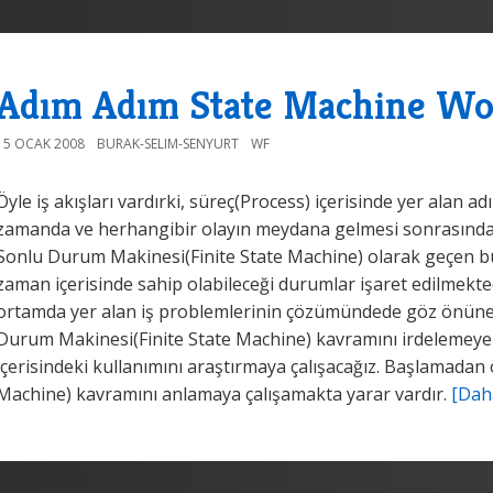
Adım Adım State Machine Wo
15 OCAK 2008
BURAK-SELIM-SENYURT
WF
Öyle iş akışları vardırki, süreç(Process) içerisinde yer alan a
zamanda ve herhangibir olayın meydana gelmesi sonrasında
Sonlu Durum Makinesi(Finite State Machine) olarak geçen bu
zaman içerisinde sahip olabileceği durumlar işaret edilmekt
ortamda yer alan iş problemlerinin çözümündede göz önüne 
Durum Makinesi(Finite State Machine) kavramını irdelemey
içerisindeki kullanımını araştırmaya çalışacağız. Başlamada
Machine) kavramını anlamaya çalışamakta yarar vardır.
[Daha