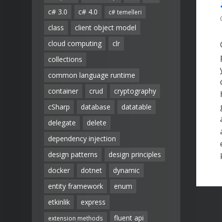
c# 3.0
c# 4.0
c# temelleri
class
client object model
cloud computing
clr
collections
common language runtime
container
crud
cryptography
cSharp
database
datatable
delegate
delete
dependency injection
design patterns
design principles
docker
dotnet
dynamic
entity framework
enum
etkinlik
express
fluent api
extension methods