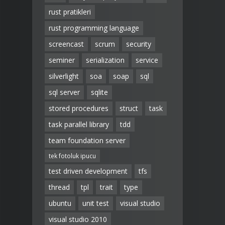
rust pratikleri
rust programming language
screencast
scrum
security
seminer
serialization
service
silverlight
soa
soap
sql
sql server
sqlite
stored procedures
struct
task
task parallel library
tdd
team foundation server
tek fotoluk ipucu
test driven development
tfs
thread
tpl
trait
type
ubuntu
unit test
visual studio
visual studio 2010