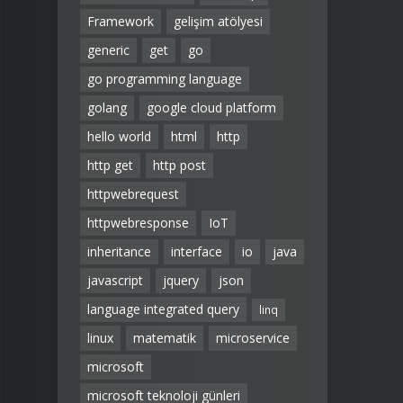
Framework
gelişim atölyesi
generic
get
go
go programming language
golang
google cloud platform
hello world
html
http
http get
http post
httpwebrequest
httpwebresponse
IoT
inheritance
interface
io
java
javascript
jquery
json
language integrated query
linq
linux
matematik
microservice
microsoft
microsoft teknoloji günleri