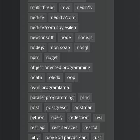
multi thread
mvc
nedir?tv
nedirtv
nedirtv?com
nedirtv?com söyleşileri
newtonsoft
node
node.js
nodejs
non soap
nosql
npm
nuget
object oriented programming
odata
oledb
oop
oyun programlama
parallel programming
plinq
post
postgresql
postman
python
query
reflection
rest
rest api
rest services
restful
ruby kod parçacıkları
rust
ruby