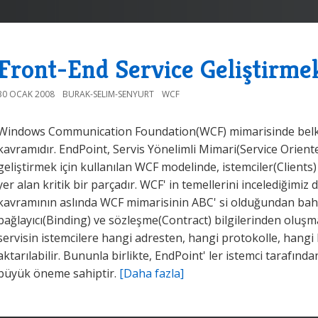
Front-End Service Geliştirme
30 OCAK 2008
BURAK-SELIM-SENYURT
WCF
Windows Communication Foundation(WCF) mimarisinde belkide
kavramıdır. EndPoint, Servis Yönelimli Mimari(Service Orient
geliştirmek için kullanılan WCF modelinde, istemciler(Clients
yer alan kritik bir parçadır. WCF' in temellerini incelediğimiz
kavramının aslında WCF mimarisinin ABC' si olduğundan bahse
bağlayıcı(Binding) ve sözleşme(Contract) bilgilerinden oluşm
servisin istemcilere hangi adresten, hangi protokolle, hangi 
aktarılabilir. Bununla birlikte, EndPoint' ler istemci tarafın
büyük öneme sahiptir.
[Daha fazla]