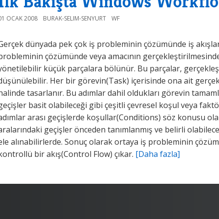
İlk Bakışta Windows Workfl
01 OCAK 2008
BURAK-SELIM-SENYURT
WF
Gerçek dünyada pek çok iş probleminin çözümünde iş akışları
probleminin çözümünde veya amacının gerçekleştirilmesinde 
yönetilebilir küçük parçalara bölünür. Bu parçalar, gerçekle
düşünülebilir. Her bir görevin(Task) içerisinde ona ait gerçe
halinde tasarlanır. Bu adımlar dahil oldukları görevin tamam
geçişler basit olabileceği gibi çeşitli çevresel koşul veya fakt
adımlar arası geçişlerde koşullar(Conditions) söz konusu olab
aralarındaki geçişler önceden tanımlanmış ve belirli olabileceği
ele alınabilirlerde. Sonuç olarak ortaya iş probleminin çözüm
kontrollü bir akış(Control Flow) çıkar.
[Daha fazla]