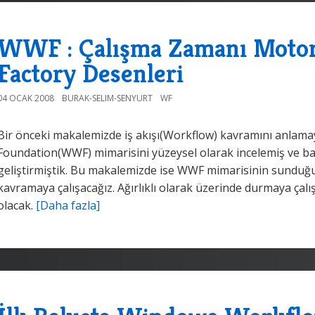
WWF : Çalışma Zamanı Motoru
Factory Desenleri
04 OCAK 2008
BURAK-SELIM-SENYURT
WF
Bir önceki makalemizde iş akışı(Workflow) kavramını anlam
Foundation(WWF) mimarisini yüzeysel olarak incelemiş ve ba
geliştirmiştik. Bu makalemizde ise WWF mimarisinin sunduğ
kavramaya çalışacağız. Ağırlıklı olarak üzerinde durmaya çal
olacak.
[Daha fazla]