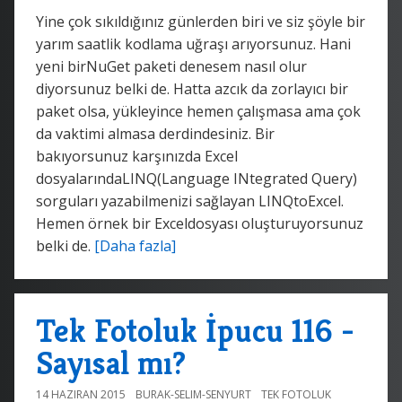
Yine çok sıkıldığınız günlerden biri ve siz şöyle bir
yarım saatlik kodlama uğraşı arıyorsunuz. Hani
yeni birNuGet paketi denesem nasıl olur
diyorsunuz belki de. Hatta azcık da zorlayıcı bir
paket olsa, yükleyince hemen çalışmasa ama çok
da vaktimi almasa derdindesiniz. Bir
bakıyorsunuz karşınızda Excel
dosyalarındaLINQ(Language INtegrated Query)
sorguları yazabilmenizi sağlayan LINQtoExcel.
Hemen örnek bir Exceldosyası oluşturuyorsunuz
belki de.
[Daha fazla]
Tek Fotoluk İpucu 116 -
Sayısal mı?
14 HAZIRAN 2015
BURAK-SELIM-SENYURT
TEK FOTOLUK