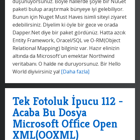
düşünüyorsunuz. Böyle hallerde şöyle bir NuGet
paketi bulup araştırmak bünyeye iyi gelebiliyor.
Bunun için Nuget Must Haves isimli siteyi ziyaret
edebilirsiniz. Diyelim ki öyle bir gece ve orada
Dapper.Net diye bir paket gördünüz. Hatta azcık
Entity Framework, Oracel/SQL ve O-RM(Object
Relational Mapping) bilginiz var. Hazır elinizin
altında da Microsoft'un emektar Northwind
veritabanı. O halde ne duruyorsunuz. Bir Hello
World diyivirsiniz ya!
[Daha fazla]
Tek Fotoluk İpucu 112 -
Acaba Bu Dosya
Microsoft Office Open
XML(OOXML)