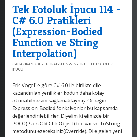
Tek Fotoluk İpucu 114 -
C# 6.0 Pratikleri
(Expression-Bodied
Function ve String
Interpolation)
09 HAZIRAN 2015
BURAK-SELIM-SENYURT
TEK FOTOLUK
IPUCU
Eric Vogel' e göre C# 6.0 ile birlikte dile
kazandırılan yenilikler kodun daha kolay
okunabilmesini sağlamaktaymış. Örneğin
Expression-Bodied fonksiyonlar bu kapsamda
değerlendirilebilirler. Diyelim ki elinizde bir
POCO(Plain Old CLR Object) tipi var ve ToString
metodunu ezeceksiniz(Override). Dile gelen yeni