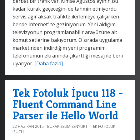
berbat bir trafik var. Kimse Ağustos ayının bu
kadar kurak geçeceğini de tahmin etmiyordu.
Servis ağır aksak trafikte ilerlemeye çalışırken
bende Internet' te geziniyorum. Yeni aldığım
televizyonun programlanabilir arayüzüne ait
komut setlerine bakıyorum. O sırada uygulama
marketinden indirdiğim yeni programım
telefonumun ekranında çıkarttığı mesaj ile beni
uyarıyor.
[Daha fazla]
Tek Fotoluk İpucu 118 -
Fluent Command Line
Parser ile Hello World
22 HAZIRAN 2015
BURAK-SELIM-SENYURT
TEK FOTOLUK
IPUCU