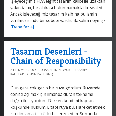
işleyeceğimiz FlyWeight tasarım kalıbı ile uzaktan
yakında hiç bir alakası bulunmamaktadır Sealed
Ancak işleyeceğimiz tasarım kalbına bu ismin
verilmesininde bir sebebi vardır. Bakalım neymiş?
[Daha fazla]
Tasarım Desenleri -
Chain of Responsibility
24 TEMMUZ 2009
BURAK-SELIM-SENYURT
TASARIM
KALIPLARI(DESIGN PATTERNS)
Dün gece çok garip bir rüya gördüm. Rüyamda
denize açılmak için limanda duran tekneme
doğru ilerliyordum. Derken kendimi kaptan
köşkünde buldum. E tabi rüya bu. Hareket etmek
istedim ama bir türlü beceremedim. Sonunda