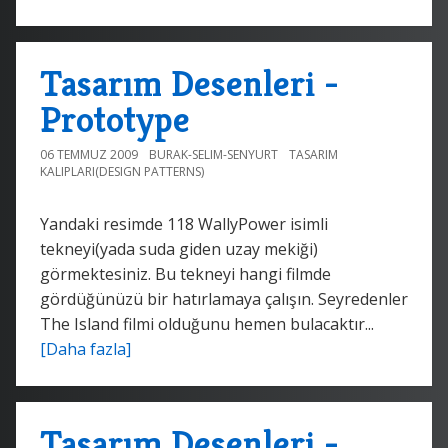
Tasarım Desenleri -
Prototype
06 TEMMUZ 2009
BURAK-SELIM-SENYURT
TASARIM
KALIPLARI(DESIGN PATTERNS)
Yandaki resimde 118 WallyPower isimli
tekneyi(yada suda giden uzay mekiği)
görmektesiniz. Bu tekneyi hangi filmde
gördüğünüzü bir hatırlamaya çalışın. Seyredenler
The Island filmi olduğunu hemen bulacaktır...
[Daha fazla]
Tasarım Desenleri -