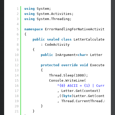
1
using
System;
2
using
System.Activities;
3
using
System.Threading;
4
5
namespace
ErrorHandlingForNativeActivities
6
{
7
public
sealed
class
LetterCalculaterActi
8
: CodeActivity
9
{
10
public
InArgument<
char
> Letter { 
get
11
12
protected
override
void
Execute(Code
13
{
14
Thread.Sleep(1000);
15
Console.WriteLine(
16
"{0} ASCII = {1} | Current T
17
, Letter.Get(context)
18
,((
byte
)Letter.Get(context))
19
, Thread.CurrentThread.Manag
20
}
21
}