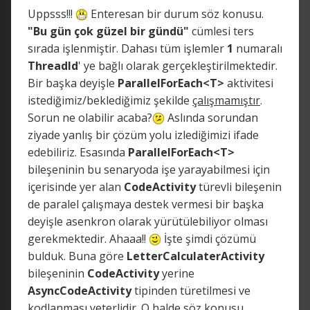
Uppsss!!!
Enteresan bir durum söz konusu.
"Bu gün çok güzel bir gündü"
cümlesi ters
sırada işlenmiştir. Dahası tüm işlemler
1
numaralı
ThreadId
' ye bağlı olarak gerçekleştirilmektedir.
Bir başka deyişle
ParallelForEach<T>
aktivitesi
istediğimiz/beklediğimiz şekilde
çalışmamıştır
.
Sorun ne olabilir acaba?
Aslında sorundan
ziyade yanlış bir çözüm yolu izlediğimizi ifade
edebiliriz. Esasında
ParallelForEach<T>
bileşeninin bu senaryoda işe yarayabilmesi için
içerisinde yer alan
CodeActivity
türevli bileşenin
de paralel çalışmaya destek vermesi bir başka
deyişle asenkron olarak yürütülebiliyor olması
gerekmektedir. Ahaaa!!
İşte şimdi çözümü
bulduk. Buna göre
LetterCalculaterActivity
bileşeninin
CodeActivity
yerine
AsyncCodeActivity
tipinden türetilmesi ve
kodlanması yeterlidir. O halde söz konusu