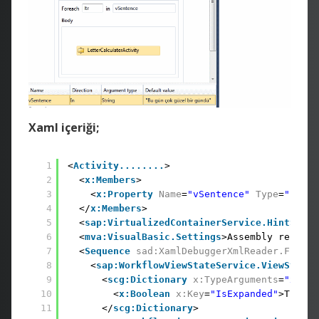
Xaml içeriği;
1
<
Activity........
>
2
<
x:Members
>
3
<
x:Property
Name
=
"vSentence"
Type
=
"InArg
4
</
x:Members
>
5
<
sap:VirtualizedContainerService.HintSize
>
6
<
mva:VisualBasic.Settings
>Assembly referen
7
<
Sequence
sad:XamlDebuggerXmlReader.FileNa
8
<
sap:WorkflowViewStateService.ViewState
>
9
<
scg:Dictionary
x:TypeArguments
=
"x:Str
10
<
x:Boolean
x:Key
=
"IsExpanded"
>True</
11
</
scg:Dictionary
>