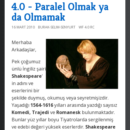
4.0 - Paralel Olmak ya
da Olmamak
16 MART 2010
BURAK-SELIM-SENYURT
WF 4.0 RC
Merhaba
Arkadaşlar,
Pek çoğumuz
ünlü İngiliz şairi
Shakespeare
'
in adını ve
eserlerini bir
şekilde duymuş, okumuş veya seyretmişizdir.
Yaşadığı
1564-1616
yılları arasında yazdığı sayısız
Komedi, Trajedi
ve
Romanesk
bulunmaktadır.
Bunlar yüz yıllar boyu Tiyatrolarda sergilenmiş
ve edebi değeri yüksek eserlerdir.
Shakespeare