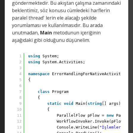
göndermektedir. Bu akıştan çalışma zamanındaki
beklentimiz, söz konusu cümledeki harflerin
paralel thread' lerin ele alacağı şekilde
yorumlaması ve kullanılmasıdır. Bu arada
unutmadan,
Main
metodunun içeriğinin
aşağıdaki gibi olduğunu düşünelim.
1
using
System;
2
using
System.Activities;
3
4
namespace
ErrorHandlingForNativeActivities
5
{
6
7
class
Program
8
{
9
static
void
Main(
string
[] args)
10
{
11
ParallelFlow pFlow = 
new
Paralle
12
WorkflowInvoker.Invoke(pFlow);
13
Console.WriteLine(
"İşlemler tama