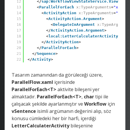
12
</
sap:WorkflowViewStateService.ViewState
13
<
ParallelForEach
x:TypeArguments
=
"x:Char
14
<
ActivityAction
x:TypeArguments
=
"x:Cha
15
<
ActivityAction.Argument
>
16
<
DelegateInArgument
x:TypeArgument
17
</
ActivityAction.Argument
>
18
<
local:LetterCalculaterActivity
sap:
19
</
ActivityAction
>
20
</
ParallelForEach
>
21
</
Sequence
>
22
</
Activity
>
Tasarım zamanından da görüleceği üzere,
ParallelFlow.xaml
içerisinde
ParallelForEach<T>
aktivite bileşeni yer
almaktadır.
ParallelForEach<T>
,
char
tipi ile
çalışacak şekilde ayarlanmıştır ve
Workflow
için
vSentence
isimli argümanın değerini alıp, söz
konusu cümledeki her bir harfi, içerdiği
LetterCalculaterActivity
bileşenine