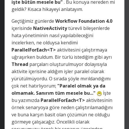
işte bütün mesele bu"
. Bu konuya nereden mi
geldik? Kısaca hikayeyi anlatayım.
Geçtiğimiz günlerde
Workflow Foundation 4.0
içerisinde
NativeActivity
türevli bileşenlerde
hata yönetiminin nasıl yapılabileceğini
incelerken, ne olduysa kendimi
ParallelForEach<T>
aktivitesini çalıştırmaya
uğraşırken buldum. Bir türlü istediğim gibi ayrı
Thread
parçaları oluşturulmuyor dolayısıyla
aktivite içerisine aldığım işler paralel olarak
yürütülmüyordu. O sırada şöyle mırıldandığımı
çok net hatırlıyorum;
"Paralel olmak ya da
olmamak. Sanırım tüm mesele bu..."
İşte
bu yazımızda
ParallelForEach<T>
aktivitesinin
örnek senaryoya göre neden çalıştırılamadığını
ve buna karşın basit olan çözümün ne olduğu
görmeye çalışacağız. Öncelikli olarak
sorunumuzu örnek bir senaryo üzerinden