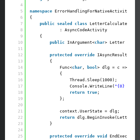
4
5
namespace
ErrorHandlingForNativeActivities
6
{
7
public
sealed
class
LetterCalculaterActi
8
: AsyncCodeActivity
9
{
10
public
InArgument<
char
> Letter { 
get
11
12
protected
override
IAsyncResult Begi
13
{
14
Func<
char
, 
bool
> dlg = c =>
15
{
16
Thread.Sleep(1000);
17
Console.WriteLine(
"{0} için 
18
return
true
;
19
};
20
21
context.UserState = dlg;
22
return
dlg.BeginInvoke(Letter.Ge
23
}
24
25
protected
override
void
EndExecute(A