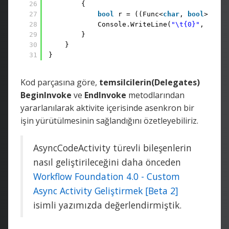
26
{
27
bool
r = ((Func<
char
, 
bool
>)cont
28
Console.WriteLine(
"\t{0}"
, r);
29
}
30
}
31
}
Kod parçasına göre,
temsilcilerin(Delegates)
BeginInvoke
ve
EndInvoke
metodlarından
yararlanılarak aktivite içerisinde asenkron bir
işin yürütülmesinin sağlandığını özetleyebiliriz.
AsyncCodeActivity türevli bileşenlerin
nasıl geliştirileceğini daha önceden
Workflow Foundation 4.0 - Custom
Async Activity Geliştirmek [Beta 2]
isimli yazımızda değerlendirmiştik.