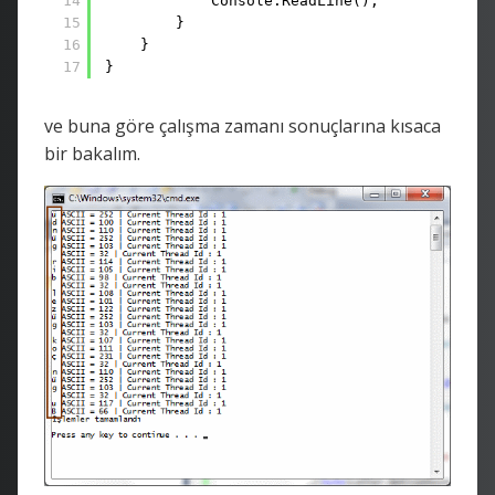
14
Console.ReadLine();
15
}
16
}
17
}
ve buna göre çalışma zamanı sonuçlarına kısaca
bir bakalım.