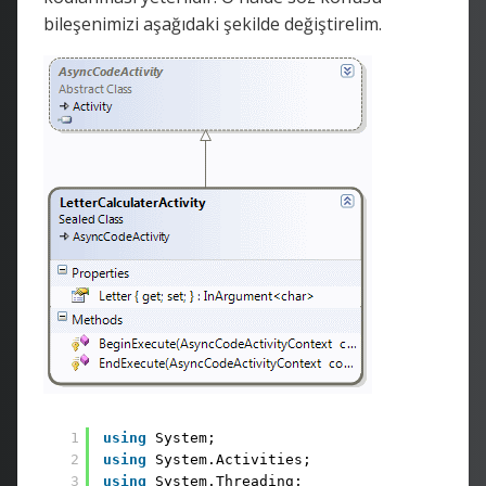
bileşenimizi aşağıdaki şekilde değiştirelim.
1
using
System;
2
using
System.Activities;
3
using
System.Threading;