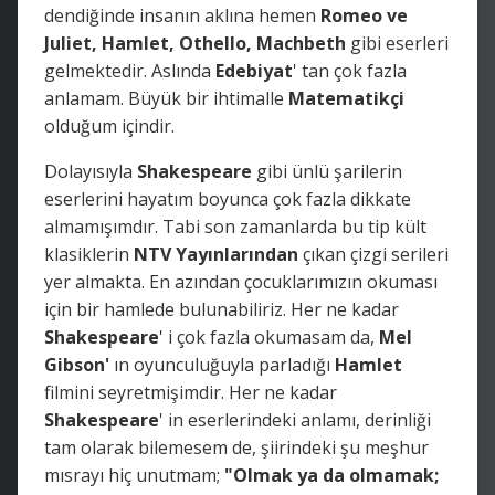
dendiğinde insanın aklına hemen
Romeo ve
Juliet, Hamlet, Othello, Machbeth
gibi eserleri
gelmektedir. Aslında
Edebiyat
' tan çok fazla
anlamam. Büyük bir ihtimalle
Matematikçi
olduğum içindir.
Dolayısıyla
Shakespeare
gibi ünlü şarilerin
eserlerini hayatım boyunca çok fazla dikkate
almamışımdır. Tabi son zamanlarda bu tip kült
klasiklerin
NTV Yayınlarından
çıkan çizgi serileri
yer almakta. En azından çocuklarımızın okuması
için bir hamlede bulunabiliriz. Her ne kadar
Shakespeare
' i çok fazla okumasam da,
Mel
Gibson'
ın oyunculuğuyla parladığı
Hamlet
filmini seyretmişimdir. Her ne kadar
Shakespeare
' in eserlerindeki anlamı, derinliği
tam olarak bilemesem de, şiirindeki şu meşhur
mısrayı hiç unutmam;
"Olmak ya da olmamak;