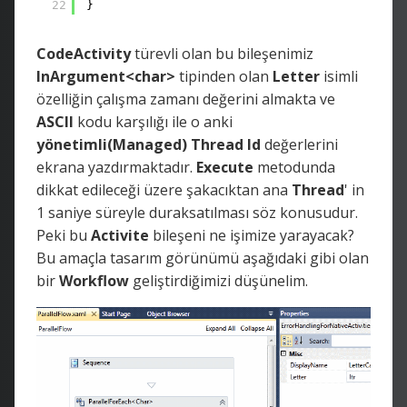
22
}
CodeActivity
türevli olan bu bileşenimiz
InArgument<char>
tipinden olan
Letter
isimli
özelliğin çalışma zamanı değerini almakta ve
ASCII
kodu karşılığı ile o anki
yönetimli(Managed) Thread Id
değerlerini
ekrana yazdırmaktadır.
Execute
metodunda
dikkat edileceği üzere şakacıktan ana
Thread
' in
1 saniye süreyle duraksatılması söz konusudur.
Peki bu
Activite
bileşeni ne işimize yarayacak?
Bu amaçla tasarım görünümü aşağıdaki gibi olan
bir
Workflow
geliştirdiğimizi düşünelim.