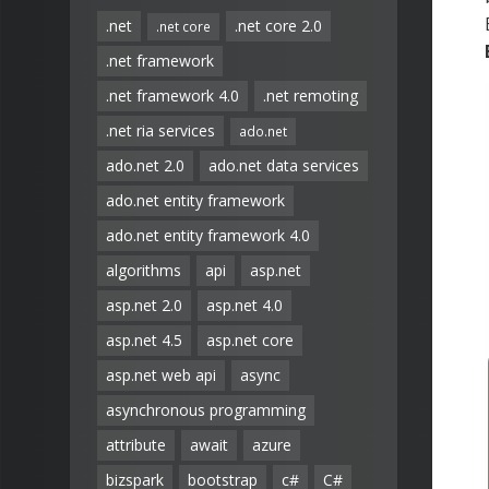
.net
.net core 2.0
.net core
.net framework
.net framework 4.0
.net remoting
.net ria services
ado.net
ado.net 2.0
ado.net data services
ado.net entity framework
ado.net entity framework 4.0
algorithms
api
asp.net
asp.net 2.0
asp.net 4.0
asp.net 4.5
asp.net core
asp.net web api
async
asynchronous programming
attribute
await
azure
bizspark
bootstrap
c#
C#