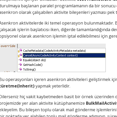
durulmaya başlanan paralel programlamanın da bir sonucu ol
asenkron olarak çalışabilen aktivite bileşenleri yazması pek t
Asenkron aktivitelerde iki temel operasyon bulunmaktadır. 
çalışacak işlerin başlatıcısı iken, diğerde tamamlandığında de
opsiyonel olarak asenkron işlemin iptal edilebilmesi için ger
Bu operasyonları içeren asenkron aktiviteleri geliştirmek içi
türetme(Inherit)
yapmak yeterlidir.
Dilerseniz hiç vakit kaybetmeden basit bir örnek üzerinden 
projemizde yer alan aktivite kütüphanemize
BulkMailActivi
ekleyelim. Bu bileşen toplu olarak mail gönderme işlemlerini
bir noktada yer alabilen toplu mail gönderme adımının, süre