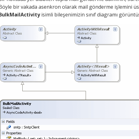
Böyle bir vakada asenkron olarak mail gönderme işlemini üstel
BulkMailActivity
isimli bileşenimizin sınıf diagramı görüntüs