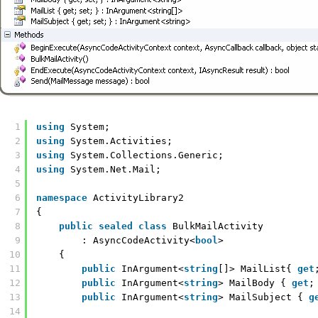
1
using
System;
2
using
System.Activities;
3
using
System.Collections.Generic;
4
using
System.Net.Mail;
5
6
namespace
ActivityLibrary2
7
{
8
public
sealed
class
BulkMailActivity 
9
: AsyncCodeActivity<
bool
>
10
{
11
public
InArgument<
string
[]> MailList{ 
get
12
public
InArgument<
string
> MailBody { 
get
;
13
public
InArgument<
string
> MailSubject { 
g
14