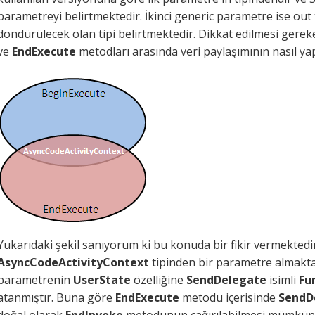
parametreyi belirtmektedir. İkinci generic parametre ise ou
döndürülecek olan tipi belirtmektedir. Dikkat edilmesi gerek
ve
EndExecute
metodları arasında veri paylaşımının nasıl yapı
Yukarıdaki şekil sanıyorum ki bu konuda bir fikir vermektedi
AsyncCodeActivityContext
tipinden bir parametre almakta
parametrenin
UserState
özelliğine
SendDelegate
isimli
Fu
atanmıştır. Buna göre
EndExecute
metodu içerisinde
SendD