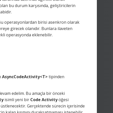
an bu durum karşısında, geliştiricilerin
abidir.
Bu operasyonlardan birisi asenkron olarak
vreye girecek olanıdır. Bunlara ilaveten
ekli operasyonda eklenebilir.
n
AsyncCodeActivity<T>
tipinden
devam edelim. Bu amaçla bir önceki
ty
isimli yeni bir
Code Activity
öğesi
 üstlenecektir. Gerçektende sürecin içerisinde
cin kalan kısmını
duraksatmaması
istenebilir.