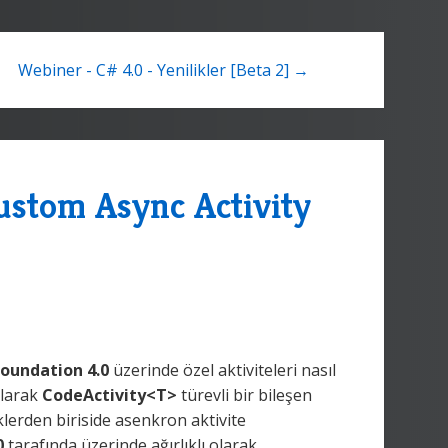
Webiner - C# 4.0 - Yenilikler [Beta 2] →
ustom Async Activity
oundation 4.0
üzerinde özel aktiviteleri nasıl
olarak
CodeActivity<T>
türevli bir bileşen
klerden biriside asenkron aktivite
0
tarafında üzerinde ağırlıklı olarak