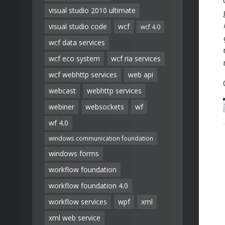
visual studio 2010 ultimate
visual studio code
wcf
wcf 4.0
wcf data services
wcf eco system
wcf ria services
wcf webhttp services
web api
webcast
webhttp services
webiner
websockets
wf
wf 4.0
windows communication foundation
windows forms
workflow foundation
workflow foundation 4.0
workflow services
wpf
xml
xml web service