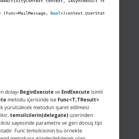
odeActivityContext context, IAsyncResult result)
= (Func<MailMessage, 
bool
>)context.UserState;
;
n dolayı
BeginExecute
ve
EndExecute
isimli
ute
metodu içerisinde ise
Func<T,TResult>
k yürütülecek metodun işaret edilmesi
ikir,
temsilcilerin(delegate)
üzerinden
lcisi sayesinde parametre ve geri dönüş tipi
tadır. Func temsilcisinin bu örnekte
 Send metoduna gönderilebilecek olan