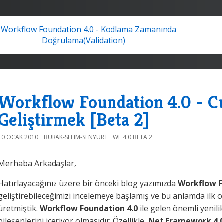
Workflow Foundation 4.0 - Kodlama Zamanında
Doğrulama(Validation)
Workflow Foundation 4.0 - C
Geliştirmek [Beta 2]
10 OCAK 2010
BURAK-SELIM-SENYURT
WF 4.0 BETA 2
Merhaba Arkadaşlar,
Hatırlayacağınız üzere bir önceki blog yazımızda
Workflow F
geliştirebileceğimizi incelemeye başlamış ve bu anlamda ilk 
üretmiştik.
Workflow Foundation 4.0
ile gelen önemli yenili
bileşenlerini içeriyor olmasıdır. Özellikle
.Net Framework 4.