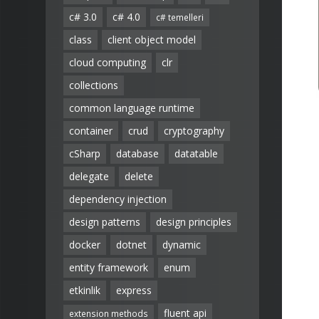
c# 3.0
c# 4.0
c# temelleri
class
client object model
cloud computing
clr
collections
common language runtime
container
crud
cryptography
cSharp
database
datatable
delegate
delete
dependency injection
design patterns
design principles
docker
dotnet
dynamic
entity framework
enum
etkinlik
express
fluent api
extension methods