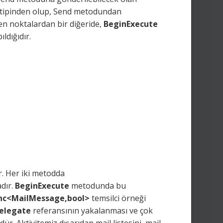
t tipinden olup, Send metodundan
en noktalardan bir diğeride,
BeginExecute
ldığıdır.
r. Her iki metodda
dır.
BeginExecute
metodunda bu
nc<MailMessage,bool>
temsilci örneği
elegate
referansının yakalanması ve çok