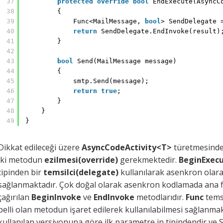
37
protected
override
bool
EndExecute(AsyncC
38
{
39
Func<MailMessage, 
bool
> SendDelegate 
40
return
SendDelegate.EndInvoke(result)
41
}
42
43
bool
Send(MailMessage message)
44
{
45
smtp.Send(message);
46
return
true
;
47
}
48
}
49
}
Dikkat edileceği üzere
AsyncCodeActivity<T>
türetmesinde
iki metodun
ezilmesi(override)
gerekmektedir.
BeginExec
tipinden bir
temsilci(delegate)
kullanılarak asenkron olara
sağlanmaktadır. Çok doğal olarak asenkron kodlamada ana f
çağırılan
BeginInvoke
ve
EndInvoke
metodlarıdır.
Func
temsi
belli olan metodun işaret edilerek kullanılabilmesi sağlanmak
kullanılan versiyonuna göre ilk parametre in tipindendir ve