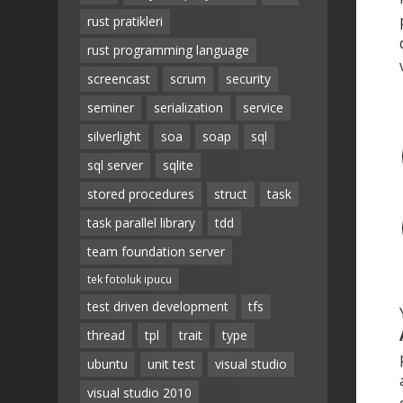
rust pratikleri
rust programming language
screencast
scrum
security
seminer
serialization
service
silverlight
soa
soap
sql
sql server
sqlite
stored procedures
struct
task
task parallel library
tdd
team foundation server
tek fotoluk ipucu
test driven development
tfs
thread
tpl
trait
type
ubuntu
unit test
visual studio
visual studio 2010