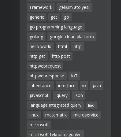
Framework
gelişim atölyesi
generic
get
go
go programming language
golang
google cloud platform
hello world
html
http
http get
http post
httpwebrequest
httpwebresponse
IoT
inheritance
interface
io
java
javascript
jquery
json
language integrated query
linq
linux
matematik
microservice
microsoft
microsoft teknoloji günleri