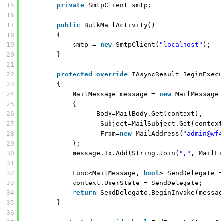
15
private
SmtpClient smtp;
16
17
public
BulkMailActivity()
18
{
19
smtp = 
new
SmtpClient(
"localhost"
);
20
}
21
22
protected
override
IAsyncResult BeginExec
23
{
24
MailMessage message = 
new
MailMessage
25
{                 
26
Body=MailBody.Get(context),
27
Subject=MailSubject.Get(contex
28
From=
new
MailAddress(
"admin@wf
29
};
30
message.To.Add(String.Join(
","
, MailL
31
32
Func<MailMessage, 
bool
> SendDelegate 
33
context.UserState = SendDelegate;
34
return
SendDelegate.BeginInvoke(messa
35
}
36