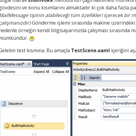
doğal olarak
EndInvoke
metodunun çağırılabilmesi mümkündür.
gövdesini ve konu kısımlarını almaktadır ki çok daha fazla pa
MailMessage tipinin alabileceği tüm özellikleri içerecek bir 
çalışmanızdır)
Gönderme işlemi sırasında makine üzerindeki
nedenle örneğin kendi bilgisayarınızda çalışması sırasında
mümkündür.
Gelelim test kısmına. Bu amaçla
TestScene.xaml
içeriğini aş