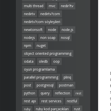
multi thread
mvc
nedir?tv
nedirtv
nedirtv?com
nedirtv?com söyleşileri
newtonsoft
node
node.js
nodejs
non soap
nosql
npm
nuget
object oriented programming
odata
oledb
oop
oyun programlama
parallel programming
plinq
post
postgresql
postman
python
query
reflection
rest
rest api
rest services
restful
ruby kod parçacıkları
rust
ruby