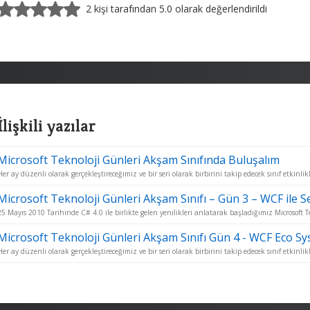
2 kişi tarafından 5.0 olarak değerlendirildi
İlişkili yazılar
Microsoft Teknoloji Günleri Akşam Sınıfında Buluşalım
Her ay düzenli olarak gerçekleştireceğimiz ve bir seri olarak birbirini takip edecek sınıf etkinlikl
Microsoft Teknoloji Günleri Akşam Sınıfı – Gün 3 – WCF ile S
25 Mayıs 2010 Tarihinde C# 4.0 ile birlikte gelen yenilikleri anlatarak başladığımız Microsoft T
Microsoft Teknoloji Günleri Akşam Sınıfı Gün 4 - WCF Eco S
Her ay düzenli olarak gerçekleştireceğimiz ve bir seri olarak birbirini takip edecek sınıf etkinlikl