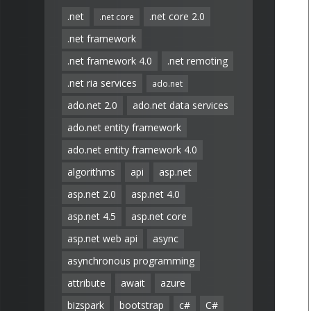
.net
.net core 2.0
.net core
.net framework
.net framework 4.0
.net remoting
.net ria services
ado.net
ado.net 2.0
ado.net data services
ado.net entity framework
ado.net entity framework 4.0
algorithms
api
asp.net
asp.net 2.0
asp.net 4.0
asp.net 4.5
asp.net core
asp.net web api
async
asynchronous programming
attribute
await
azure
bizspark
bootstrap
c#
C#