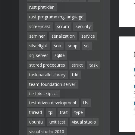
rust pratikleri
rust programming language
screencast
scrum
security
seminer
serialization
service
silverlight
soa
soap
sql
sql server
sqlite
stored procedures
struct
task
task parallel library
tdd
team foundation server
tek fotoluk ipucu
test driven development
tfs
thread
tpl
trait
type
ubuntu
unit test
visual studio
visual studio 2010