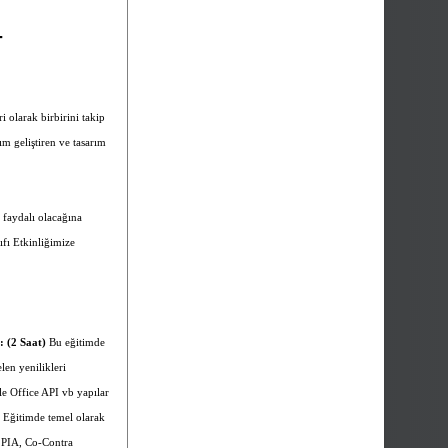
-
i olarak birbirini takip
ım geliştiren ve tasarım
i faydalı olacağına
fı Etkinliğimize
: (2 Saat)
Bu eğitimde
len yenilikleri
ile Office API vb yapılar
r. Eğitimde temel olarak
 PIA, Co-Contra