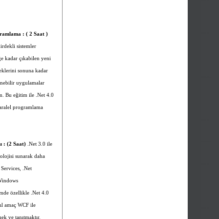
gramlama : ( 2 Saat )
irdekli sistemler
ğe kadar çıkabilen yeni
eklerini sonuna kadar
enebilir uygulamalar
m. Bu eğitim ile .Net 4.0
paralel programlama
 : (2 Saat)
.Net 3.0 ile
dolojisi sunarak daha
 Services, .Net
 Windows
de özellikle .Net 4.0
asıl amaç WCF ile
ek ve tanıtmaktır.