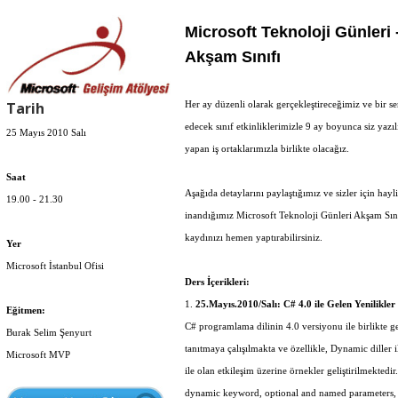
Microsoft Teknoloji Günleri 
Akşam Sınıfı
Tarih
Her ay düzenli olarak gerçekleştireceğimiz ve bir ser
edecek sınıf etkinliklerimizle 9 ay boyunca siz yazıl
25 Mayıs 2010 Salı
yapan iş ortaklarımızla birlikte olacağız.
Saat
Aşağıda detaylarını paylaştığımız ve sizler için hayl
19.00 - 21.30
inandığımız Microsoft Teknoloji Günleri Akşam Sını
kaydınızı hemen yaptırabilirsiniz.
Yer
Microsoft İstanbul Ofisi
Ders İçerikleri:
1.
25.Mayıs.2010/Salı: C# 4.0 ile Gelen Yenilikler 
Eğitmen:
C# programlama dilinin 4.0 versiyonu ile birlikte ge
Burak Selim Şenyurt
tanıtmaya çalışılmakta ve özellikle, Dynamic diller 
Microsoft MVP
ile olan etkileşim üzerine örnekler geliştirilmektedi
dynamic keyword, optional and named parameters,