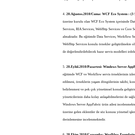
4.
20.Ağustos.2010/Cuma: WCF Eco System : (3 
üzerine kurulu olan WCF Eco System içerisinde Da
Services, RIA Services, WebHttp Services ve Core Ser
almaktadır. Bu eğitimde Data Services, Workflow Se
WebHttp Services konulu örnekler geliştirilmekte ol
ile değerlendirilebilecek hazır servis modelleri irde
5.
20.Eylül.2010/Pazartesi: Windows Server AppFa
eğitimde WCF ve Workflow servis örneklerinin izlen
edilmesi, örneklerin yaşam döngülerinin takibi, kon
belirlenmesi ve pek çok yönetimsel konuda geliştiric
yöneticilerinin daha kolay anlaşabilmelerini de sağ
Windows Server AppFabric ürün ailesi incelenmekted
üzerine gelen eklentiler ile söz konusu yönetsel işlem
derinlemesine incelenmektedir.
6.
20.Ekim.2010/Çarşamba: Worfklow Foundation 