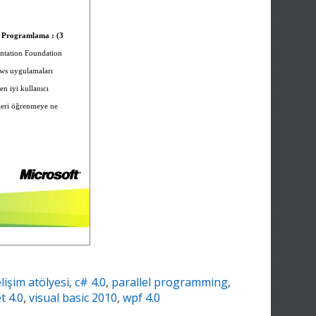
 Programlama : (3
entation Foundation
ows uygulamaları
n iyi kullanıcı
kleri öğrenmeye ne
lişim atölyesi
,
c# 4.0
,
parallel programming
,
t 4.0
,
visual basic 2010
,
wpf 4.0