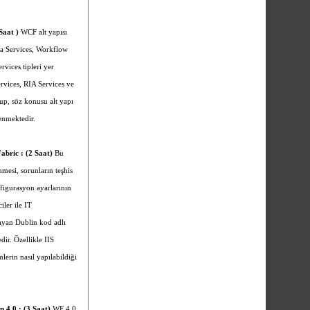
Saat )
WCF alt yapısı
ta Services, Workflow
vices tipleri yer
rvices, RIA Services ve
up, söz konusu alt yapı
lenmektedir.
bric : (2 Saat)
Bu
mesi, sorunların teşhis
figurasyon ayarlarının
iler ile IT
layan Dublin kod adlı
ir. Özellikle IIS
lerin nasıl yapılabildiği
4.0 : (3 Saat)
WF 4.0