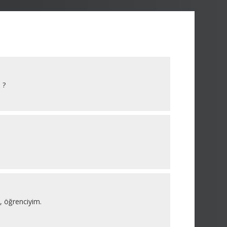
 ?
m, öğrenciyim.