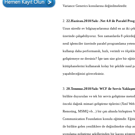
Variance Generics konularına değinilmektedir.
2.
22.Haziran.2010/Salı: .Net 4.0 ile Paralel Pro
Uzun süredir ev bilgisayarlarımız dahil en az iki çek
üzerinde çalışabiliyoruz. Son zamanlarda 8 çekirde
nesil işlemciler üzerinde paralel programlama yeten
kullanıp daha performanslı, hızlı, verimli ve ölçekl
geliştirmeye ne dersiniz? İşte tam size göre bir eğiti
kütüphanelerini kullanarak kolay bir şekilde nasıl 
yapabileceğinizi göreceksiniz.
3.
20.Temmuz.2010/Salı: WCF ile Servis Yaklaşımı
birlikte duyurulan ve tek bir servis geliştirme meto
önceki dağıtık mimari geliştirme tiplerini (Xml Web
Remoting, MSMQ vb...) bir çatı altında birleştiren
Communication Foundation konulu eğitimdir. Eğitim
ile birlikte gelen yeniliklere de değinilmekte olup 
uygulama geliştirme şekillerinden bir kaçını gösterm