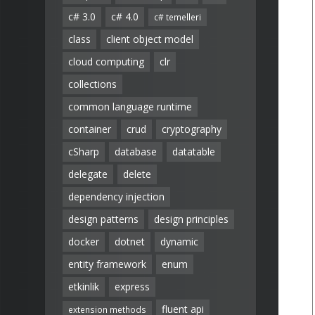
c# 3.0
c# 4.0
c# temelleri
class
client object model
cloud computing
clr
collections
common language runtime
container
crud
cryptography
cSharp
database
datatable
delegate
delete
dependency injection
design patterns
design principles
docker
dotnet
dynamic
entity framework
enum
etkinlik
express
fluent api
extension methods