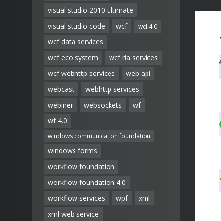
visual studio 2010 ultimate
visual studio code
wcf
wcf 4.0
wcf data services
wcf eco system
wcf ria services
wcf webhttp services
web api
webcast
webhttp services
webiner
websockets
wf
wf 4.0
windows communication foundation
windows forms
workflow foundation
workflow foundation 4.0
workflow services
wpf
xml
xml web service