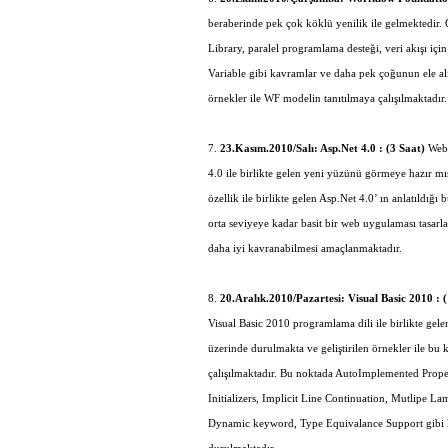
beraberinde pek çok köklü yenilik ile gelmektedir. G
Library, paralel programlama desteği, veri akışı iç
Variable gibi kavramlar ve daha pek çoğunun ele alı
örnekler ile WF modelin tanıtılmaya çalışılmaktadır.
7.
23.Kasım.2010/Salı: Asp.Net 4.0 : (3 Saat)
Web 
4.0 ile birlikte gelen yeni yüzünü görmeye hazır mı
özellik ile birlikte gelen Asp.Net 4.0’ ın anlatıldığı
orta seviyeye kadar basit bir web uygulaması tasa
daha iyi kavranabilmesi amaçlanmaktadır.
8.
20.Aralık.2010/Pazartesi: Visual Basic 2010 : (
Visual Basic 2010 programlama dili ile birlikte gele
üzerinde durulmakta ve geliştirilen örnekler ile bu 
çalışılmaktadır. Bu noktada AutoImplemented Proper
Initializers, Implicit Line Continuation, Mutlipe L
Dynamic keyword, Type Equivalance Support gibi 