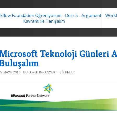
flow Foundation Öğreniyorum - Ders 5 - Argument
Workf
Kavramı ile Tanışalım
Microsoft Teknoloji Günleri 
Buluşalım
22 MAYIS 2010
BURAK-SELIM-SENYURT
EĞITIMLER