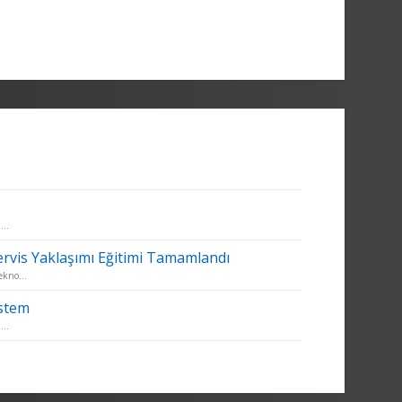
...
ervis Yaklaşımı Eğitimi Tamamlandı
ekno...
ystem
...