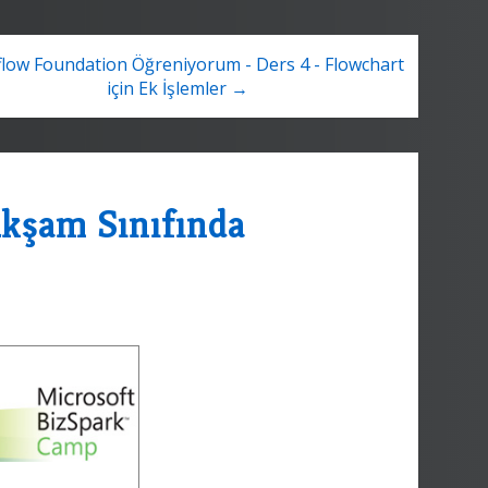
low Foundation Öğreniyorum - Ders 4 - Flowchart
için Ek İşlemler →
Akşam Sınıfında