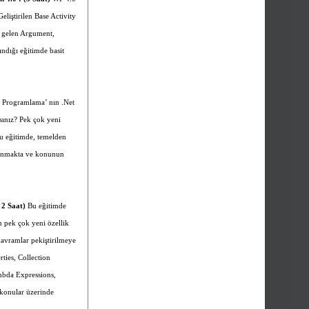
eliştirilen Base Activity
in gelen Argument,
ndığı eğitimde basit
Programlama’ nın .Net
sınız? Pek çok yeni
 bu eğitimde, temelden
rlanmakta ve konunun
 2 Saat)
Bu eğitimde
n pek çok yeni özellik
kavramlar pekiştirilmeye
ties, Collection
ambda Expressions,
konular üzerinde