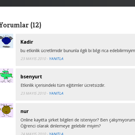
Yorumlar (12)
Kadir
bu etkinlik ücretlimidir bununla ilgili bi bilgi rica edebilirmiyim
23 MAYIS 2010
-
YANITLA
bsenyurt
Etkinlik içerisindeki tüm eğitimler ücretsizdir.
23 MAYIS 2010
-
YANITLA
nur
Online kayıtta şirket bilgileri de isteniyor? Ben çalışmıyoru
Öğrenci olarak dinlemeye gelebilir miyim?
24 MAYIS 2010
-
YANITLA