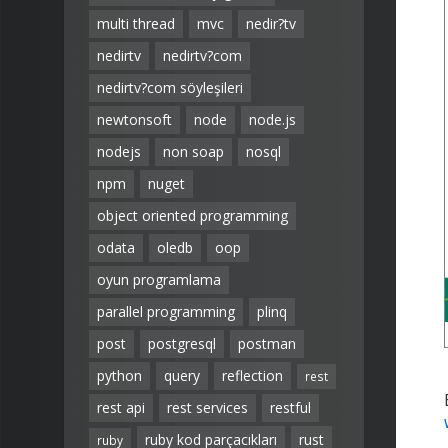
multi thread
mvc
nedir?tv
nedirtv
nedirtv?com
nedirtv?com söyleşileri
newtonsoft
node
node.js
nodejs
non soap
nosql
npm
nuget
object oriented programming
odata
oledb
oop
oyun programlama
parallel programming
plinq
post
postgresql
postman
python
query
reflection
rest
rest api
rest services
restful
ruby kod parçacıkları
rust
ruby