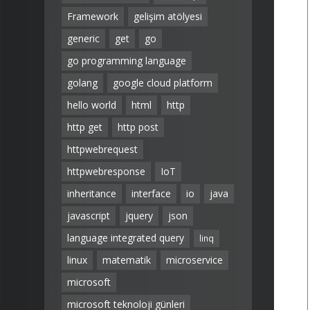
Framework
gelişim atölyesi
generic
get
go
go programming language
golang
google cloud platform
hello world
html
http
http get
http post
httpwebrequest
httpwebresponse
IoT
inheritance
interface
io
java
javascript
jquery
json
language integrated query
linq
linux
matematik
microservice
microsoft
microsoft teknoloji günleri