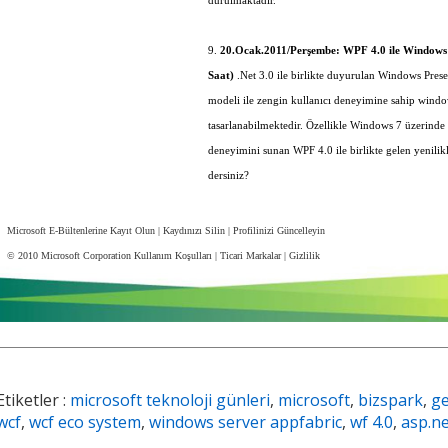
durulmaktadır.
9.
20.Ocak.2011/Perşembe: WPF 4.0 ile Windows
Saat)
.Net 3.0 ile birlikte duyurulan Windows Pres
modeli ile zengin kullanıcı deneyimine sahip wind
tasarlanabilmektedir. Özellikle Windows 7 üzerinde e
deneyimini sunan WPF 4.0 ile birlikte gelen yenili
dersiniz?
Microsoft E-Bültenlerine Kayıt Olun
|
Kaydınızı Silin
|
Profilinizi Güncelleyin
© 2010 Microsoft Corporation
Kullanım Koşulları
|
Ticari Markalar
|
Gizlilik
Etiketler :
microsoft teknoloji günleri
,
microsoft
,
bizspark
,
ge
wcf
,
wcf eco system
,
windows server appfabric
,
wf 4.0
,
asp.ne