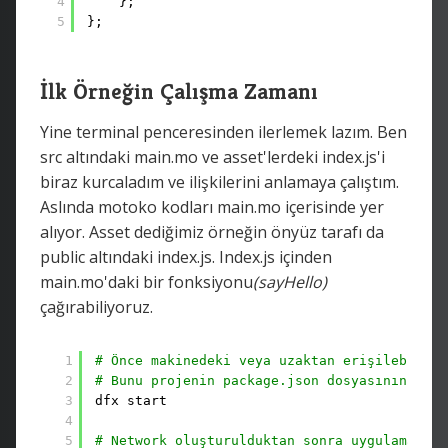
4
};
5
};
İlk Örneğin Çalışma Zamanı
Yine terminal penceresinden ilerlemek lazım. Ben
src altındaki main.mo ve asset'lerdeki index.js'i
biraz kurcaladım ve ilişkilerini anlamaya çalıştım.
Aslında motoko kodları main.mo içerisinde yer
alıyor. Asset dediğimiz örneğin önyüz tarafı da
public altındaki index.js. Index.js içinden
main.mo'daki bir fonksiyonu
(sayHello)
çağırabiliyoruz.
1
# Önce makinedeki veya uzaktan erişilebilen 
2
# Bunu projenin package.json dosyasının oldu
3
dfx start
4
5
# Network oluşturulduktan sonra uygulamamız 