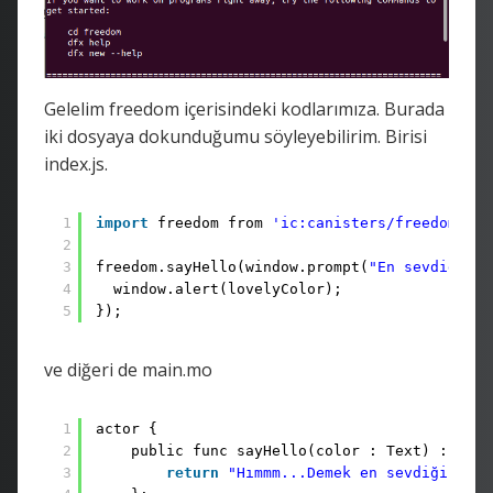
Gelelim freedom içerisindeki kodlarımıza. Burada
iki dosyaya dokunduğumu söyleyebilirim. Birisi
index.js.
1
import
freedom from 
'ic:canisters/freedom'
;
2
3
freedom.sayHello(window.prompt(
"En sevdiğin r
4
window.alert(lovelyColor);
5
});
ve diğeri de main.mo
1
actor {
2
public func sayHello(color : Text) : asyn
3
return
"Hımmm...Demek en sevdiğin ren