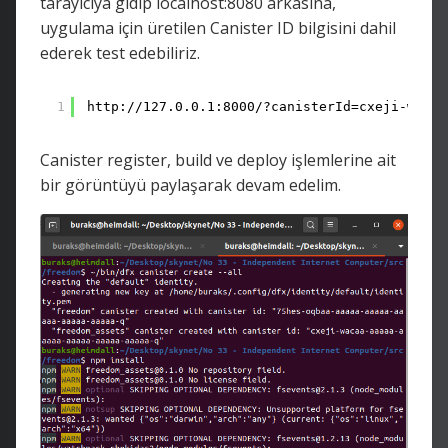
tarayıcıya gidip localhost:8080 arkasına,
uygulama için üretilen Canister ID bilgisini dahil
ederek test edebiliriz.
1
http://127.0.0.1:8000/?canisterId=cxeji-wacaa
Canister register, build ve deploy işlemlerine ait
bir görüntüyü paylaşarak devam edelim.