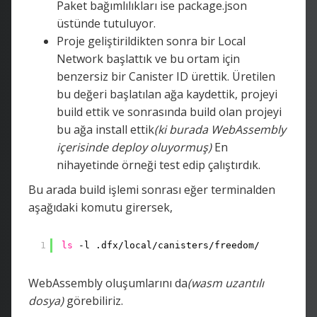
Paket bağımlılıkları ise package.json
üstünde tutuluyor.
Proje geliştirildikten sonra bir Local
Network başlattık ve bu ortam için
benzersiz bir Canister ID ürettik. Üretilen
bu değeri başlatılan ağa kaydettik, projeyi
build ettik ve sonrasında build olan projeyi
bu ağa install ettik
(ki burada WebAssembly
içerisinde deploy oluyormuş)
En
nihayetinde örneği test edip çalıştırdık.
Bu arada build işlemi sonrası eğer terminalden
aşağıdaki komutu girersek,
1
ls
-l .dfx
/local/canisters/freedom/
WebAssembly oluşumlarını da
(wasm uzantılı
dosya)
görebiliriz.