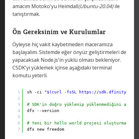
amacım Motoko'yu Heimdall
(Ubuntu-20.04)
ile
tanıştırmak.
Ön Gereksinim ve Kurulumlar
Öyleyse hiç vakit kaybetmeden maceramıza
başlayalım. Sistemde eğer önyüz geliştirmeleri de
yapacaksak Node.js'in yüklü olması bekleniyor.
CSDK'yi yüklemek içinse aşağıdaki terminal
komutu yeterli.
1
sh -ci 
"$(curl -fsSL https://sdk.dfinity.org/
2
3
# SDK'in doğru yüklenip yüklenmediğini anlama
4
dfx --version
5
6
# Yeni bir hello world projesi oluşturmak içi
7
dfx new freedom