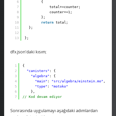
6
{
7
total+=counter;
8
counter+=1;
9
};
10
return
total;
11
};
12
13
};
dfx.json'daki kısım;
1
{
2
"canisters"
: {
3
"algebra"
: {
4
"main"
: 
"src/algebra/einstein.mo"
,
5
"type"
: 
"motoko"
6
},
7
// Kod devam ediyor
Sonrasında uygulamayı aşağıdaki adımlardan