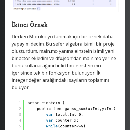
İkinci Örnek
Derken Motoko'yu tanımak için bir örnek daha
yapayım dedim. Bu sefer algebra isimli bir proje
oluşturdum. main.mo yanına einstein isimli yeni
bir actor ekledim ve dfx.json'dan main.mo yerine
bunu kullanacağımı belirttim. einstein.mo
içerisinde tek bir fonksiyon bulunuyor. İki
integer değer aralığındaki sayıların toplamını
buluyor.
1
actor einstein {
2
public func gauss_sum(x:Int,y:Int) : asy
3
var
total:Int=0;
4
var
counter=x;
5
while
(counter<=y)