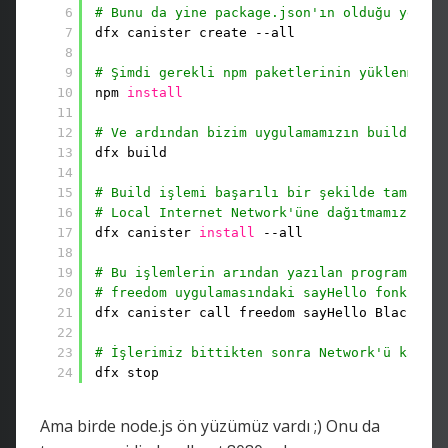
6
# Bunu da yine package.json'ın olduğu yerde 
7
dfx canister create --all
8
9
# Şimdi gerekli npm paketlerinin yüklenmesi 
10
npm 
install
11
12
# Ve ardından bizim uygulamamızın build edil
13
dfx build
14
15
# Build işlemi başarılı bir şekilde tamamlan
16
# Local Internet Network'üne dağıtmamız gere
17
dfx canister 
install
--all
18
19
# Bu işlemlerin arından yazılan program fonk
20
# freedom uygulamasındaki sayHello fonksiyon
21
dfx canister call freedom sayHello Black
22
23
# İşlerimiz bittikten sonra Network'ü kapatm
24
dfx stop
Ama birde node.js ön yüzümüz vardı ;) Onu da