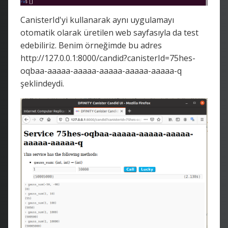
CanisterId'yi kullanarak aynı uygulamayı
otomatik olarak üretilen web sayfasıyla da test
edebiliriz. Benim örneğimde bu adres
http://127.0.0.1:8000/candid?canisterId=75hes-
oqbaa-aaaaa-aaaaa-aaaaa-aaaaa-aaaaa-q
şeklindeydi.