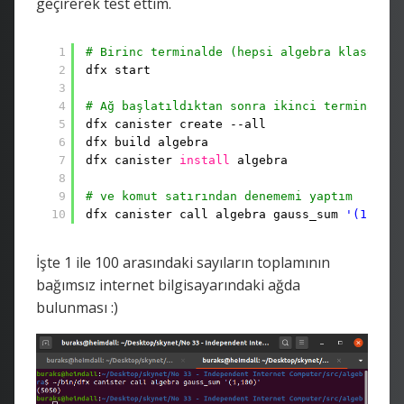
geçirerek test ettim.
1
# Birinc terminalde (hepsi algebra klasörü a
2
dfx start
3
4
# Ağ başlatıldıktan sonra ikinci terminalde 
5
dfx canister create --all
6
dfx build algebra
7
dfx canister 
install
algebra
8
9
# ve komut satırından denememi yaptım
10
dfx canister call algebra gauss_sum 
'(1,100)
İşte 1 ile 100 arasındaki sayıların toplamının
bağımsız internet bilgisayarındaki ağda
bulunması :)