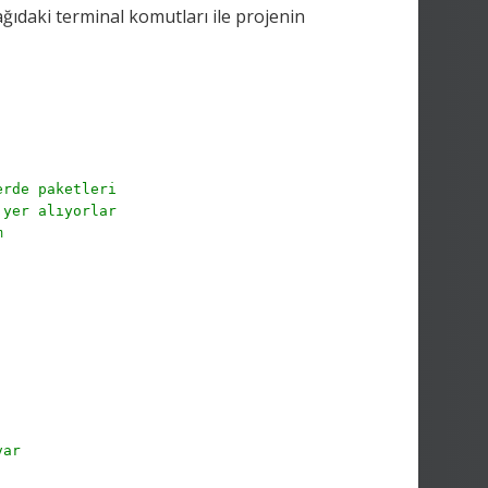
ağıdaki terminal komutları ile projenin
erde paketleri 
 yer alıyorlar
m
var