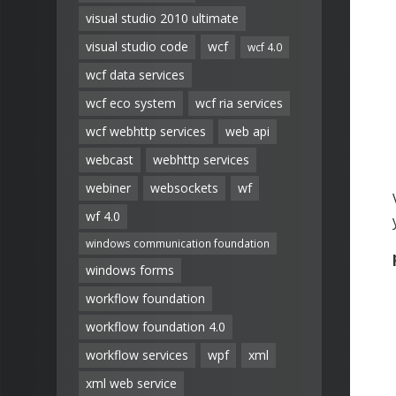
visual studio 2010 ultimate
visual studio code
wcf
wcf 4.0
wcf data services
wcf eco system
wcf ria services
wcf webhttp services
web api
webcast
webhttp services
webiner
websockets
wf
wf 4.0
windows communication foundation
windows forms
workflow foundation
workflow foundation 4.0
workflow services
wpf
xml
xml web service