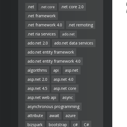
.net
.net core 2.0
.net core
.net framework
.net framework 4.0
.net remoting
.net ria services
ado.net
ado.net 2.0
ado.net data services
ado.net entity framework
ado.net entity framework 4.0
algorithms
api
asp.net
asp.net 2.0
asp.net 4.0
asp.net 4.5
asp.net core
asp.net web api
async
asynchronous programming
attribute
await
azure
bizspark
bootstrap
c#
C#