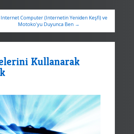
Internet Computer (Internetin Yeniden Keşfi) ve
Motoko'yu Duyunca Ben →
elerini Kullanarak
ek