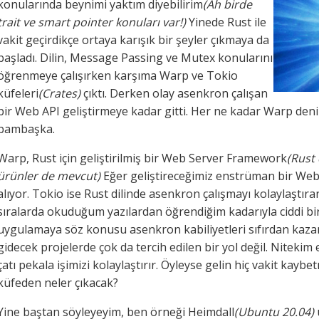
konularında beynimi yaktım diyebilirim
(Ah birde
trait ve smart pointer konuları var!)
Yinede Rust ile
vakit geçirdikçe ortaya karışık bir şeyler çıkmaya da
başladı. Dilin, Message Passing ve Mutex konularını
öğrenmeye çalışırken karşıma Warp ve Tokio
küfeleri
(Crates)
çıktı. Derken olay asenkron çalışan
bir Web API geliştirmeye kadar gitti. Her ne kadar Warp den
bambaşka.
Warp, Rust için geliştirilmiş bir Web Server Framework
(Rust 
ürünler de mevcut)
Eğer geliştireceğimiz enstrüman bir Web A
alıyor. Tokio ise Rust dilinde asenkron çalışmayı kolaylaştır
sıralarda okuduğum yazılardan öğrendiğim kadarıyla ciddi bir 
uygulamaya söz konusu asenkron kabiliyetleri sıfırdan ka
gidecek projelerde çok da tercih edilen bir yol değil. Niteki
çatı pekala işimizi kolaylaştırır. Öyleyse gelin hiç vakit ka
küfeden neler çıkacak?
Yine baştan söyleyeyim, ben örneği Heimdall
(Ubuntu 20.04)