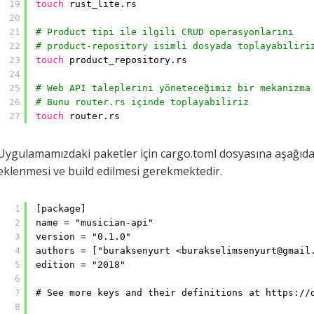
19
touch
rust_lite.rs
20
21
# Product tipi ile ilgili CRUD operasyonlarını
22
# product-repository isimli dosyada toplayabiliri
23
touch
product_repository.rs
24
25
# Web API taleplerini yöneteceğimiz bir mekanizma
26
# Bunu router.rs içinde toplayabiliriz
27
touch
router.rs
Uygulamamızdaki paketler için cargo.toml dosyasına aşağıdak
eklenmesi ve build edilmesi gerekmektedir.
1
[package]
2
name = "musician-api"
3
version = "0.1.0"
4
authors = ["buraksenyurt <burakselimsenyurt@gmail
5
edition = "2018"
6
7
# See more keys and their definitions at https://
8