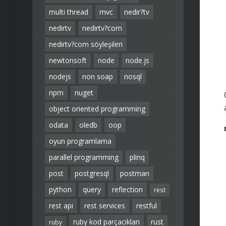
multi thread
mvc
nedir?tv
nedirtv
nedirtv?com
nedirtv?com söyleşileri
newtonsoft
node
node.js
nodejs
non soap
nosql
npm
nuget
object oriented programming
odata
oledb
oop
oyun programlama
parallel programming
plinq
post
postgresql
postman
python
query
reflection
rest
rest api
rest services
restful
ruby kod parçacıkları
rust
ruby