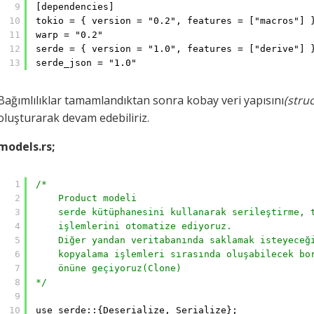
9
[dependencies]
10
tokio = { version = "0.2", features = ["macros"] 
11
warp = "0.2"
12
serde = { version = "1.0", features = ["derive"] 
13
serde_json = "1.0"
Bağımlılıklar tamamlandıktan sonra kobay veri yapısını
(struc
oluşturarak devam edebiliriz.
models.rs;
1
/*
2
Product modeli
3
serde kütüphanesini kullanarak serileştirme, 
4
işlemlerini otomatize ediyoruz.
5
Diğer yandan veritabanında saklamak isteyeceğ
6
kopyalama işlemleri sırasında oluşabilecek bo
7
önüne geçiyoruz(Clone)
8
*/
9
10
use serde::{Deserialize, Serialize};