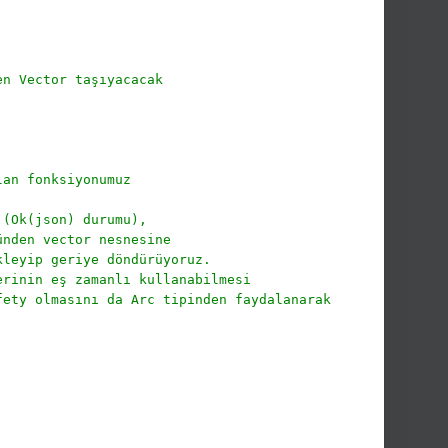
en Vector taşıyacacak
lan fonksiyonumuz
 (Ok(json) durumu),
ünden vector nesnesine
kleyip geriye döndürüyoruz.
erinin eş zamanlı kullanabilmesi
fety olmasını da Arc tipinden faydalanarak sağladık.