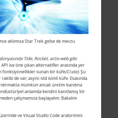
ince aklımıza Star Trek gelse de mevzu
dünyasında Tide, Rocket, actix-web gibi
PI ise öne çıkan alternatifler arasında yer
an fonksiyonellikler sunan bir küfe
(Crate)
. Şu
rakibi de var; async-std isimli küfe. Esasında
zandırmakta mümkün ancak üretim bandına
m endüstüriyel anlamda kendini kanıtlamış bir
ybetmeden çalışmamıza başlayalım. Bakalım
üzerinde ve Visual Studio Code arabirimini