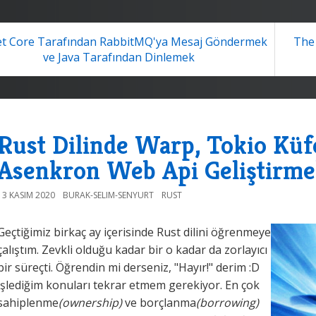
et Core Tarafından RabbitMQ'ya Mesaj Göndermek
The 
ve Java Tarafından Dinlemek
Rust Dilinde Warp, Tokio Küf
Asenkron Web Api Geliştirm
13 KASIM 2020
BURAK-SELIM-SENYURT
RUST
Geçtiğimiz birkaç ay içerisinde Rust dilini öğrenmeye
çalıştım. Zevkli olduğu kadar bir o kadar da zorlayıcı
bir süreçti. Öğrendin mi derseniz, "Hayır!" derim :D
İşlediğim konuları tekrar etmem gerekiyor. En çok
sahiplenme
(ownership)
ve borçlanma
(borrowing)