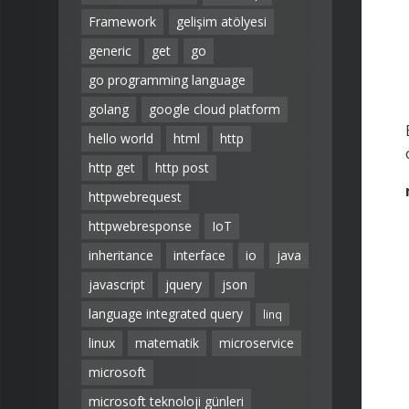
Framework
gelişim atölyesi
generic
get
go
go programming language
golang
google cloud platform
hello world
html
http
http get
http post
httpwebrequest
httpwebresponse
IoT
inheritance
interface
io
java
javascript
jquery
json
language integrated query
linq
linux
matematik
microservice
microsoft
microsoft teknoloji günleri