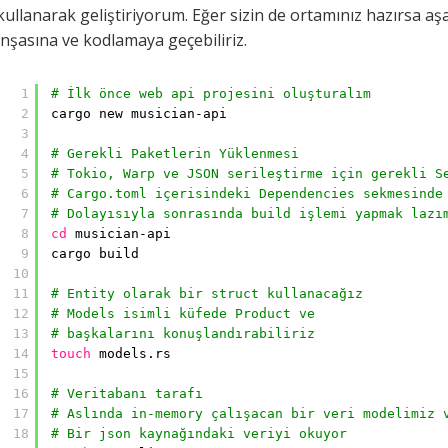
kullanarak geliştiriyorum. Eğer sizin de ortamınız hazırsa aş
inşasına ve kodlamaya geçebiliriz.
1
# İlk önce web api projesini oluşturalım
2
cargo new musician-api
3
4
# Gerekli Paketlerin Yüklenmesi
5
# Tokio, Warp ve JSON serileştirme için gerekli S
6
# Cargo.toml içerisindeki Dependencies sekmesinde
7
# Dolayısıyla sonrasında build işlemi yapmak lazı
8
cd
musician-api
9
cargo build
10
11
# Entity olarak bir struct kullanacağız
12
# Models isimli küfede Product ve 
13
# başkalarını konuşlandırabiliriz
14
touch
models.rs
15
16
# Veritabanı tarafı
17
# Aslında in-memory çalışacan bir veri modelimiz 
18
# Bir json kaynağındaki veriyi okuyor