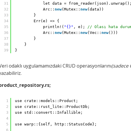
31
let data = from_reader(json).unwrap()
32
Arc::
new
(Mutex::
new
(data))
33
}
34
Err(e) => {
35
println!(
"{}"
, e); 
// Olası hata duru
36
Arc::
new
(Mutex::
new
(Vec::
new
()))
37
}
38
}
39
}
Veri odaklı uygulamamızdaki CRUD operasyonlarını
(sadece C
yazabiliriz.
product_repository.rs;
1
use crate::models::Product;
2
use crate::rust_lite::ProductDb;
3
use std::convert::Infallible;
4
5
use warp::{self, http::StatusCode};
6