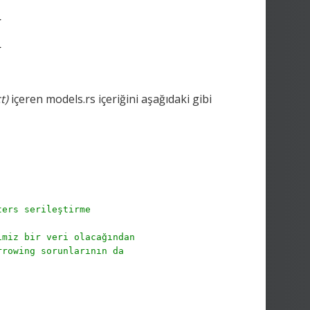
}
}
t)
içeren models.rs içeriğini aşağıdaki gibi
ters serileştirme
imiz bir veri olacağından
rrowing sorunlarının da