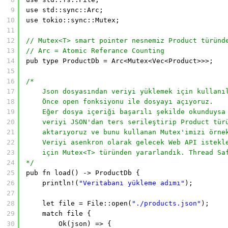
9
use std::sync::Arc;
10
use tokio::sync::Mutex;
11
12
// Mutex<T> smart pointer nesnemiz Product türünd
13
// Arc = Atomic Referance Counting
14
pub type ProductDb = Arc<Mutex<Vec<Product>>>;
15
16
/*
17
Json dosyasından veriyi yüklemek için kullanı
18
Önce open fonksiyonu ile dosyayı açıyoruz.
19
Eğer dosya içeriği başarılı şekilde okunduysa
20
veriyi JSON'dan ters serileştirip Product tür
21
aktarıyoruz ve bunu kullanan Mutex'imizi örne
22
Veriyi asenkron olarak gelecek Web API istekl
23
için Mutex<T> türünden yararlandık. Thread Sa
24
*/
25
pub fn load() -> ProductDb {
26
println!(
"Veritabanı yükleme adımı"
);
27
28
let file = File::open(
"./products.json"
);
29
match file {
30
Ok(json) => {