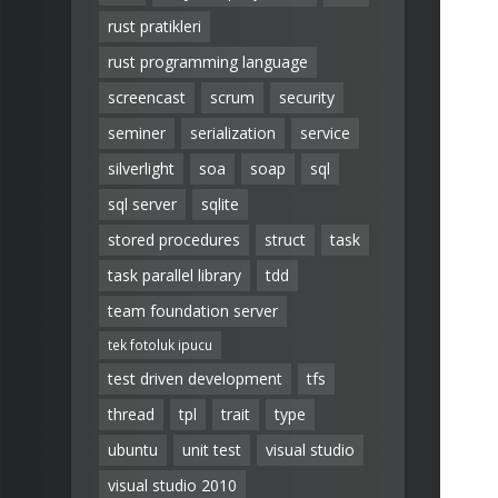
rust pratikleri
rust programming language
screencast
scrum
security
seminer
serialization
service
silverlight
soa
soap
sql
sql server
sqlite
stored procedures
struct
task
task parallel library
tdd
team foundation server
tek fotoluk ipucu
test driven development
tfs
thread
tpl
trait
type
ubuntu
unit test
visual studio
visual studio 2010