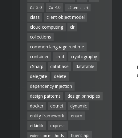
c# 3.0
c# 4.0
c# temelleri
class
client object model
cloud computing
clr
collections
common language runtime
container
crud
cryptography
cSharp
database
datatable
delegate
delete
dependency injection
design patterns
design principles
docker
dotnet
dynamic
entity framework
enum
etkinlik
express
fluent api
extension methods