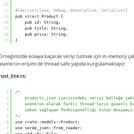
11
12
#[derive(Clone, Debug, Deserialize, Serialize)]
13
pub 
struct
Product {
14
pub id: String,
15
pub title: String,
16
pub price: String,
17
}
Örneğimizde kolaya kaçarak veriyi tutmak için in-memory çalı
asenkron erişimi de thread safe yapıda kurgulamaktayız.
rust_lite.rs;
1
/*
2
products.json içerisindeki veriyi belleğe çek
3
asenkron olarak farklı thread'lerin güvenli b
4
imkan sağlayan fonkisyonelliği tutan dosyamız
5
*/
6
use crate::models::Product;
7
use serde_json::from_reader;
8
use std::fs::File;