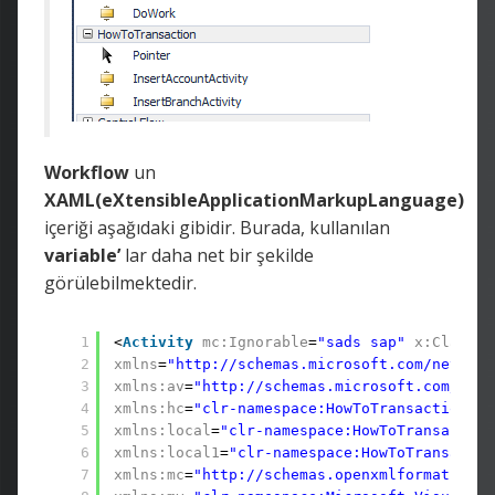
Workflow
un
XAML(eXtensibleApplicationMarkupLanguage)
içeriği aşağıdaki gibidir. Burada, kullanılan
variable’
lar daha net bir şekilde
görülebilmektedir.
1
<
Activity
mc:Ignorable
=
"sads sap"
x:Class
=
"
2
xmlns
=
"http://schemas.microsoft.com/netfx/2
3
xmlns:av
=
"http://schemas.microsoft.com/winf
4
xmlns:hc
=
"clr-namespace:HowToTransaction.CR
5
xmlns:local
=
"clr-namespace:HowToTransaction
6
xmlns:local1
=
"clr-namespace:HowToTransactio
7
xmlns:mc
=
"http://schemas.openxmlformats.org