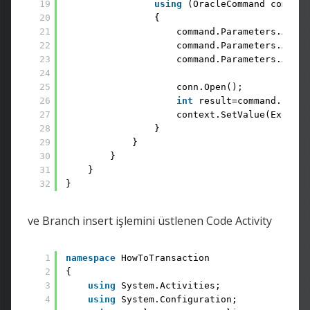
19
using
(OracleCommand command
20
{ 
21
command.Parameters.Add(
"
22
command.Parameters.Add(
"
23
command.Parameters.Add(
"
24
25
conn.Open(); 
26
int
result=command.Execu
27
context.SetValue(Execute
28
} 
29
} 
30
} 
31
} 
32
}
ve Branch insert işlemini üstlenen Code Activity
1
namespace
HowToTransaction 
2
{ 
3
using
System.Activities; 
4
using
System.Configuration; 