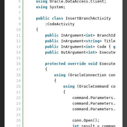
5
using
Oracle.DataAccess.Client; 
6
using
System;
7
8
public
class
InsertBranchActivity 
9
:CodeActivity 
10
{ 
11
public
InArgument<
int
> BranchId { 
ge
12
public
InArgument<
string
> Title { 
ge
13
public
InArgument<
int
> Code { 
get
; 
s
14
public
OutArgument<
int
> ExecuteNonQu
15
16
protected
override
void
Execute(Code
17
{ 
18
using
(OracleConnection conn = 
n
19
{ 
20
using
(OracleCommand command
21
{ 
22
command.Parameters.Add(
"
23
command.Parameters.Add(
"
24
command.Parameters.Add(
"
25
26
conn.Open(); 
27
int
result = command.Exe