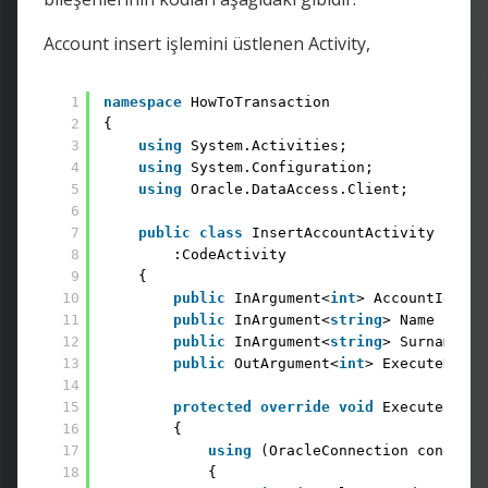
Account insert işlemini üstlenen Activity,
1
namespace
HowToTransaction 
2
{ 
3
using
System.Activities; 
4
using
System.Configuration; 
5
using
Oracle.DataAccess.Client;
6
7
public
class
InsertAccountActivity 
8
:CodeActivity 
9
{ 
10
public
InArgument<
int
> AccountId { 
g
11
public
InArgument<
string
> Name { 
get
12
public
InArgument<
string
> Surname { 
13
public
OutArgument<
int
> ExecuteNonQu
14
15
protected
override
void
Execute(Code
16
{ 
17
using
(OracleConnection conn = 
n
18
{ 