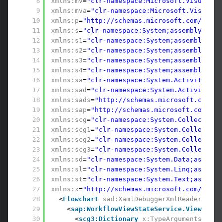
8
xmlns:mv
=
"clr-namespace:Microsoft.VisualBas
9
xmlns:mva
=
"clr-namespace:Microsoft.VisualBa
10
xmlns:p
=
"http://schemas.microsoft.com/netfx
11
xmlns:s
=
"clr-namespace:System;assembly=msco
12
xmlns:s1
=
"clr-namespace:System;assembly=Sys
13
xmlns:s2
=
"clr-namespace:System;assembly=Sys
14
xmlns:s3
=
"clr-namespace:System;assembly=Sys
15
xmlns:s4
=
"clr-namespace:System;assembly=Sys
16
xmlns:sa
=
"clr-namespace:System.Activities;a
17
xmlns:sad
=
"clr-namespace:System.Activities.
18
xmlns:sads
=
"http://schemas.microsoft.com/ne
19
xmlns:sap
=
"http://schemas.microsoft.com/net
20
xmlns:scg
=
"clr-namespace:System.Collections
21
xmlns:scg1
=
"clr-namespace:System.Collection
22
xmlns:scg2
=
"clr-namespace:System.Collection
23
xmlns:scg3
=
"clr-namespace:System.Collection
24
xmlns:sd
=
"clr-namespace:System.Data;assembl
25
xmlns:sl
=
"clr-namespace:System.Linq;assembl
26
xmlns:st
=
"clr-namespace:System.Text;assembl
27
xmlns:x
=
"http://schemas.microsoft.com/winfx
28
<
Flowchart
sad:XamlDebuggerXmlReader.File
29
<
sap:WorkflowViewStateService.ViewState
30
<
scg3:Dictionary
x:TypeArguments
=
"x:S