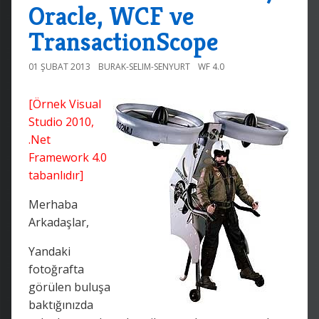
Oracle, WCF ve
TransactionScope
01 ŞUBAT 2013
BURAK-SELIM-SENYURT
WF 4.0
[Örnek Visual
Studio 2010,
.Net
Framework 4.0
tabanlıdır]
Merhaba
Arkadaşlar,
Yandaki
fotoğrafta
görülen buluşa
baktığınızda