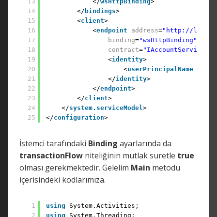
13
</
wsHttpBinding
> 
14
</
bindings
> 
15
<
client
> 
16
<
endpoint
address
=
"http://localh
17
binding
=
"wsHttpBinding"
bind
18
contract
=
"IAccountService"
n
19
<
identity
> 
20
<
userPrincipalName
value
21
</
identity
> 
22
</
endpoint
> 
23
</
client
> 
24
</
system.serviceModel
> 
25
</
configuration
>
İstemci tarafındaki
Binding
ayarlarında da
transactionFlow
niteliğinin mutlak suretle
true
olması gerekmektedir. Gelelim
Main
metodu
içerisindeki kodlarımıza.
1
using
System.Activities; 
2
using
System.Threading;