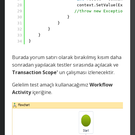
28
context.SetValue(Execute
29
//throw new Exception("So
30
} 
31
} 
32
} 
33
} 
34
}
Burada yorum satırı olarak bırakılmış kısım daha
sonradan yapılacak testler sırasında açılacak ve
Transaction Scope'
un çalışması izlenecektir.
Gelelim test amaçlı kullanacağımız
Workflow
Activity
içeriğine.