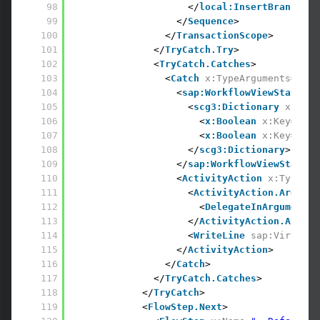
98
</
local:InsertBranchAct
99
</
Sequence
> 
100
</
TransactionScope
> 
101
</
TryCatch.Try
> 
102
<
TryCatch.Catches
> 
103
<
Catch
x:TypeArguments
=
"s:E
104
<
sap:WorkflowViewStateSer
105
<
scg3:Dictionary
x:Type
106
<
x:Boolean
x:Key
=
"IsE
107
<
x:Boolean
x:Key
=
"IsP
108
</
scg3:Dictionary
> 
109
</
sap:WorkflowViewStateSe
110
<
ActivityAction
x:TypeArg
111
<
ActivityAction.Argumen
112
<
DelegateInArgument
x
113
</
ActivityAction.Argume
114
<
WriteLine
sap:Virtuali
115
</
ActivityAction
> 
116
</
Catch
> 
117
</
TryCatch.Catches
> 
118
</
TryCatch
> 
119
<
FlowStep.Next
> 