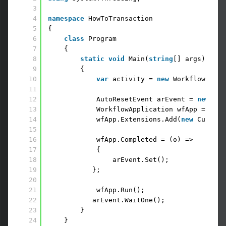
3
4
namespace
HowToTransaction 
5
{ 
6
class
Program 
7
{ 
8
static
void
Main(
string
[] args) 
9
{ 
10
var
activity = 
new
Workflow1();
11
12
AutoResetEvent arEvent = 
new
Aut
13
WorkflowApplication wfApp = 
new
14
wfApp.Extensions.Add(
new
CustomT
15
16
wfApp.Completed = (o) => 
17
{ 
18
arEvent.Set(); 
19
};
20
21
wfApp.Run(); 
22
arEvent.WaitOne(); 
23
} 
24
} 