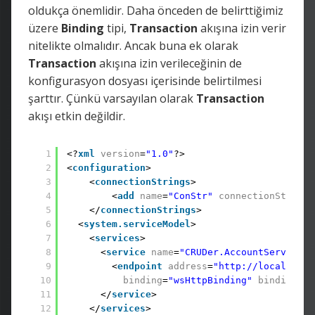
oldukça önemlidir. Daha önceden de belirttiğimiz
üzere
Binding
tipi,
Transaction
akışına izin verir
nitelikte olmalıdır. Ancak buna ek olarak
Transaction
akışına izin verileceğinin de
konfigurasyon dosyası içerisinde belirtilmesi
şarttır. Çünkü varsayılan olarak
Transaction
akışı etkin değildir.
1
<?
xml
version
=
"1.0"
?> 
2
<
configuration
> 
3
<
connectionStrings
> 
4
<
add
name
=
"ConStr"
connectionString
=
5
</
connectionStrings
> 
6
<
system.serviceModel
> 
7
<
services
> 
8
<
service
name
=
"CRUDer.AccountService"
>
9
<
endpoint
address
=
"http://localhost:
10
binding
=
"wsHttpBinding"
bindingCon
11
</
service
> 
12
</
services
> 