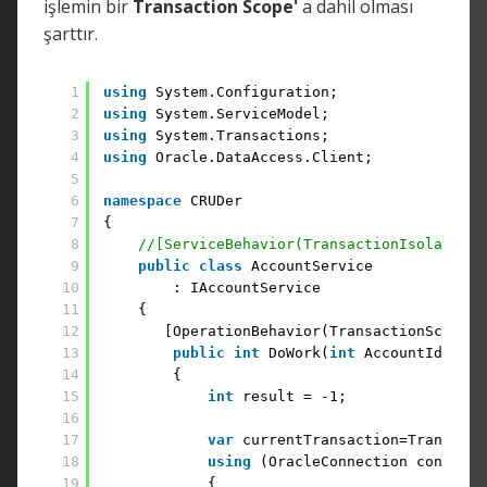
işlemin bir
Transaction
Scope'
a dahil olması
şarttır.
1
using
System.Configuration; 
2
using
System.ServiceModel; 
3
using
System.Transactions; 
4
using
Oracle.DataAccess.Client;
5
6
namespace
CRUDer 
7
{ 
8
//[ServiceBehavior(TransactionIsolationL
9
public
class
AccountService 
10
: IAccountService 
11
{ 
12
[OperationBehavior(TransactionScopeRe
13
public
int
DoWork(
int
AccountId, 
str
14
{ 
15
int
result = -1;
16
17
var
currentTransaction=Transacti
18
using
(OracleConnection conn = 
n
19
{ 