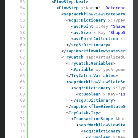
53
<
FlowStep.Next
> 
54
<
FlowStep
x:Name
=
"__ReferenceID2"
55
<
sap:WorkflowViewStateService.V
56
<
scg3:Dictionary
x:TypeArgume
57
<
av:Point
x:Key
=
"ShapeLocat
58
<
av:Size
x:Key
=
"ShapeSize"
>
59
<
av:PointCollection
x:Key
=
"
60
</
scg3:Dictionary
> 
61
</
sap:WorkflowViewStateService.
62
<
TryCatch
sap:VirtualizedContai
63
<
TryCatch.Variables
> 
64
<
Variable
x:TypeArguments
=
"
65
</
TryCatch.Variables
> 
66
<
sap:WorkflowViewStateService
67
<
scg3:Dictionary
x:TypeArgu
68
<
x:Boolean
x:Key
=
"IsExpan
69
</
scg3:Dictionary
> 
70
</
sap:WorkflowViewStateServic
71
<
TryCatch.Try
> 
72
<
TransactionScope
AbortInst
73
<
sap:WorkflowViewStateSer
74
<
scg3:Dictionary
x:Type
75
<
x:Boolean
x:Key
=
"IsE