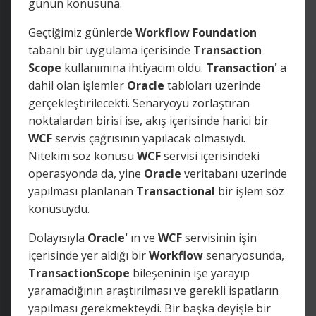
günün konusuna.
Geçtiğimiz günlerde
Workflow Foundation
tabanlı bir uygulama içerisinde
Transaction
Scope
kullanımına ihtiyacım oldu.
Transaction'
a
dahil olan işlemler
Oracle
tabloları üzerinde
gerçekleştirilecekti. Senaryoyu zorlaştıran
noktalardan birisi ise, akış içerisinde harici bir
WCF
servis çağrısının yapılacak olmasıydı.
Nitekim söz konusu
WCF
servisi içerisindeki
operasyonda da, yine
Oracle
veritabanı üzerinde
yapılması planlanan
Transactional
bir işlem söz
konusuydu.
Dolayısıyla
Oracle'
ın ve
WCF
servisinin işin
içerisinde yer aldığı bir
Workflow
senaryosunda,
TransactionScope
bileşeninin işe yarayıp
yaramadığının araştırılması ve gerekli ispatların
yapılması gerekmekteydi. Bir başka deyişle bir