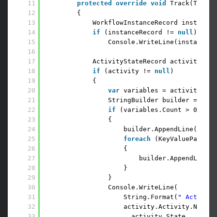
11
protected
override
void
Track(Tracki
12
{ 
13
WorkflowInstanceRecord instanceR
14
if
(instanceRecord != 
null
) 
15
Console.WriteLine(instanceRe
16
17
ActivityStateRecord activity = r
18
if
(activity != 
null
) 
19
{                
20
var
variables = activity.Var
21
StringBuilder builder = 
new
22
if
(variables.Count > 0) 
23
{ 
24
builder.AppendLine(
" Var
25
foreach
(KeyValuePair<
st
26
{ 
27
builder.AppendLine(S
28
} 
29
} 
30
Console.WriteLine( 
31
String.Format(
" Activity
32
activity.Activity.Name 
33
, activity.State        