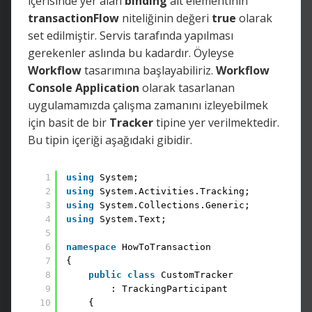
içerisinde yer alan
binding
alt elementinin
transactionFlow
niteliğinin değeri
true
olarak
set edilmiştir. Servis tarafında yapılması
gerekenler aslında bu kadardır. Öyleyse
Workflow
tasarımına başlayabiliriz.
Workflow
Console
Application
olarak tasarlanan
uygulamamızda çalışma zamanını izleyebilmek
için basit de bir
Tracker
tipine yer verilmektedir.
Bu tipin içeriği aşağıdaki gibidir.
1
using
System; 
2
using
System.Activities.Tracking; 
3
using
System.Collections.Generic; 
4
using
System.Text;
5
6
namespace
HowToTransaction 
7
{ 
8
public
class
CustomTracker 
9
: TrackingParticipant 
10
{ 