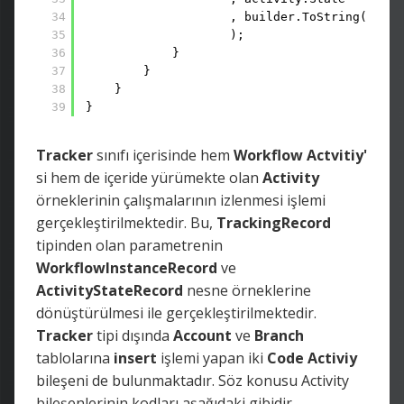
34
, builder.ToString()) 
35
); 
36
} 
37
} 
38
} 
39
}
Tracker
sınıfı içerisinde hem
Workflow Actvitiy'
si hem de içeride yürümekte olan
Activity
örneklerinin çalışmalarının izlenmesi işlemi
gerçekleştirilmektedir. Bu,
TrackingRecord
tipinden olan parametrenin
WorkflowInstanceRecord
ve
ActivityStateRecord
nesne örneklerine
dönüştürülmesi ile gerçekleştirilmektedir.
Tracker
tipi dışında
Account
ve
Branch
tablolarına
insert
işlemi yapan iki
Code Activiy
bileşeni de bulunmaktadır. Söz konusu Activity
bileşenlerinin kodları aşağıdaki gibidir.