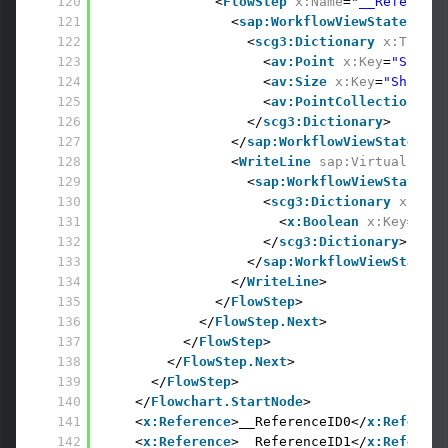
120
<
FlowStep
x:Name
=
"__Reference
121
<
sap:WorkflowViewStateServi
122
<
scg3:Dictionary
x:TypeAr
123
<
av:Point
x:Key
=
"ShapeL
124
<
av:Size
x:Key
=
"ShapeSi
125
<
av:PointCollection
x:K
126
</
scg3:Dictionary
> 
127
</
sap:WorkflowViewStateServ
128
<
WriteLine
sap:VirtualizedC
129
<
sap:WorkflowViewStateSer
130
<
scg3:Dictionary
x:Type
131
<
x:Boolean
x:Key
=
"IsE
132
</
scg3:Dictionary
> 
133
</
sap:WorkflowViewStateSe
134
</
WriteLine
> 
135
</
FlowStep
> 
136
</
FlowStep.Next
> 
137
</
FlowStep
> 
138
</
FlowStep.Next
> 
139
</
FlowStep
> 
140
</
Flowchart.StartNode
> 
141
<
x:Reference
>__ReferenceID0</
x:Referenc
142
<
x:Reference
>__ReferenceID1</
x:Referenc