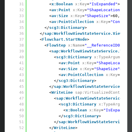
31
<
x:Boolean
x:Key
=
"IsExpanded"
>False
32
<
av:Point
x:Key
=
"ShapeLocation"
>270
33
<
av:Size
x:Key
=
"ShapeSize"
>60,75</
a
34
<
av:PointCollection
x:Key
=
"Connecto
35
</
scg3:Dictionary
> 
36
</
sap:WorkflowViewStateService.ViewStat
37
<
Flowchart.StartNode
> 
38
<
FlowStep
x:Name
=
"__ReferenceID0"
> 
39
<
sap:WorkflowViewStateService.ViewS
40
<
scg3:Dictionary
x:TypeArguments
=
41
<
av:Point
x:Key
=
"ShapeLocation"
42
<
av:Size
x:Key
=
"ShapeSize"
>211,
43
<
av:PointCollection
x:Key
=
"Conn
44
</
scg3:Dictionary
> 
45
</
sap:WorkflowViewStateService.View
46
<
WriteLine
sap:VirtualizedContainer
47
<
sap:WorkflowViewStateService.Vie
48
<
scg3:Dictionary
x:TypeArgument
49
<
x:Boolean
x:Key
=
"IsExpanded"
50
</
scg3:Dictionary
> 
51
</
sap:WorkflowViewStateService.Vi
52
</
WriteLine
> 