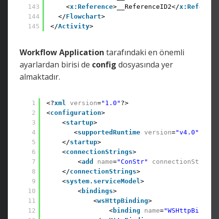
143
<
x:Reference
>__ReferenceID2</
x:Referenc
144
</
Flowchart
> 
145
</
Activity
>
Workflow Application
tarafındaki en önemli
ayarlardan birisi de
config
dosyasında yer
almaktadır.
1
<?
xml
version
=
"1.0"
?> 
2
<
configuration
> 
3
<
startup
>          
4
<
supportedRuntime
version
=
"v4.0"
sku
=
5
</
startup
> 
6
<
connectionStrings
> 
7
<
add
name
=
"ConStr"
connectionString
=
8
</
connectionStrings
> 
9
<
system.serviceModel
> 
10
<
bindings
> 
11
<
wsHttpBinding
> 
12
<
binding
name
=
"WSHttpBinding