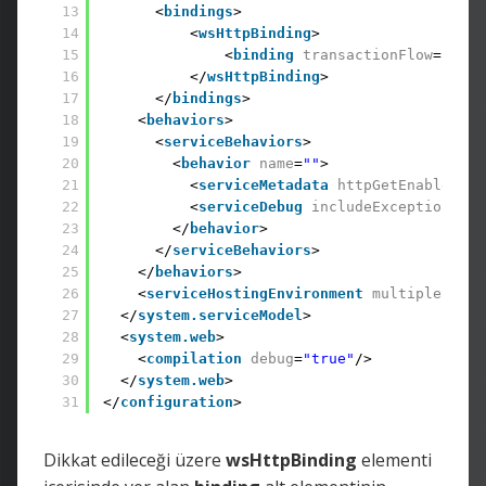
13
<
bindings
> 
14
<
wsHttpBinding
> 
15
<
binding
transactionFlow
=
"true
16
</
wsHttpBinding
> 
17
</
bindings
> 
18
<
behaviors
> 
19
<
serviceBehaviors
> 
20
<
behavior
name
=
""
> 
21
<
serviceMetadata
httpGetEnabled
=
"t
22
<
serviceDebug
includeExceptionDeta
23
</
behavior
> 
24
</
serviceBehaviors
> 
25
</
behaviors
> 
26
<
serviceHostingEnvironment
multipleSiteB
27
</
system.serviceModel
> 
28
<
system.web
> 
29
<
compilation
debug
=
"true"
/> 
30
</
system.web
> 
31
</
configuration
>
Dikkat edileceği üzere
wsHttpBinding
elementi