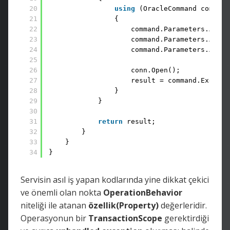
20
using
(OracleCommand command
21
{ 
22
command.Parameters.Add(
"
23
command.Parameters.Add(
"
24
command.Parameters.Add(
"
25
26
conn.Open(); 
27
result = command.Execute
28
} 
29
}
30
31
return
result; 
32
} 
33
} 
34
}
Servisin asıl iş yapan kodlarında yine dikkat çekici
ve önemli olan nokta
OperationBehavior
niteliği ile atanan
özellik(Property)
değerleridir.
Operasyonun bir
TransactionScope
gerektirdiği