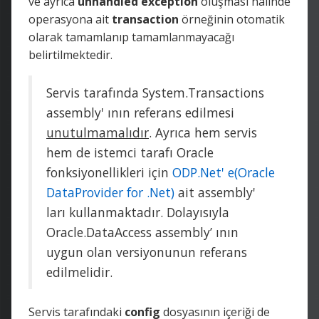
ve ayrıca
unhandled
exception
oluşması halinde
operasyona ait
transaction
örneğinin otomatik
olarak tamamlanıp tamamlanmayacağı
belirtilmektedir.
Servis tarafında System.Transactions
assembly' ının referans edilmesi
unutulmamalıdır
. Ayrıca hem servis
hem de istemci tarafı Oracle
fonksiyonellikleri için
ODP.Net' e(Oracle
DataProvider for .Net)
ait assembly'
ları kullanmaktadır. Dolayısıyla
Oracle.DataAccess assembly’ ının
uygun olan versiyonunun referans
edilmelidir.
Servis tarafındaki
config
dosyasının içeriği de