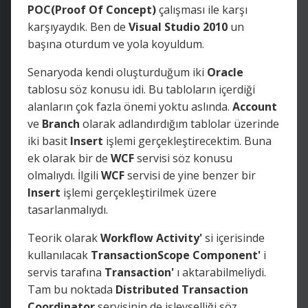
POC(Proof Of Concept)
çalışması ile karşı
karşıyaydık. Ben de
Visual Studio 2010
un
başına oturdum ve yola koyuldum.
Senaryoda kendi oluşturduğum iki
Oracle
tablosu söz konusu idi. Bu tabloların içerdiği
alanların çok fazla önemi yoktu aslında.
Account
ve
Branch
olarak adlandırdığım tablolar üzerinde
iki basit
Insert
işlemi gerçekleştirecektim. Buna
ek olarak bir de
WCF
servisi söz konusu
olmalıydı. İlgili
WCF
servisi de yine benzer bir
Insert
işlemi gerçekleştirilmek üzere
tasarlanmalıydı.
Teorik olarak
Workflow
Activity'
si içerisinde
kullanılacak
TransactionScope
Component'
i
servis tarafına
Transaction'
ı aktarabilmeliydi.
Tam bu noktada
Distributed
Transaction
Coordinator
servisinin de işlevselliği söz