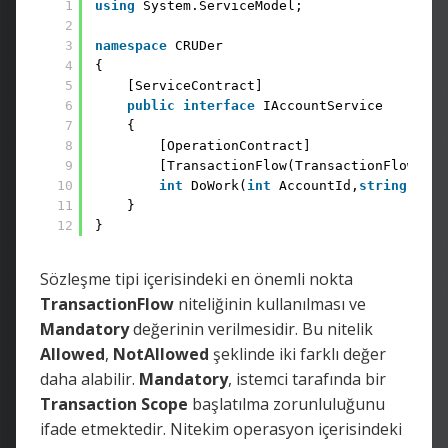
1
using
System.ServiceModel;
2
3
namespace
CRUDer 
4
{ 
5
[ServiceContract] 
6
public
interface
IAccountService 
7
{ 
8
[OperationContract] 
9
[TransactionFlow(TransactionFlowOpti
10
int
DoWork(
int
AccountId,
string
Name
11
} 
12
}
Sözleşme tipi içerisindeki en önemli nokta
TransactionFlow
niteliğinin kullanılması ve
Mandatory
değerinin verilmesidir. Bu nitelik
Allowed
,
NotAllowed
şeklinde iki farklı değer
daha alabilir.
Mandatory
, istemci tarafında bir
Transaction
Scope
başlatılma zorunluluğunu
ifade etmektedir. Nitekim operasyon içerisindeki