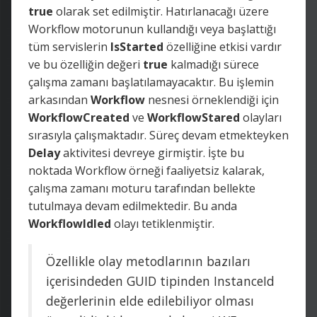
true
olarak set edilmiştir. Hatırlanacağı üzere
Workflow motorunun kullandığı veya başlattığı
tüm servislerin
IsStarted
özelliğine etkisi vardır
ve bu özelliğin değeri
true
kalmadığı sürece
çalışma zamanı başlatılamayacaktır. Bu işlemin
arkasından
Workflow
nesnesi örneklendiği için
WorkflowCreated
ve
WorkflowStared
olayları
sırasıyla çalışmaktadır. Süreç devam etmekteyken
Delay
aktivitesi devreye girmiştir. İşte bu
noktada Workflow örneği faaliyetsiz kalarak,
çalışma zamanı moturu tarafından bellekte
tutulmaya devam edilmektedir. Bu anda
WorkflowIdled
olayı tetiklenmiştir.
Özellikle olay metodlarının bazıları
içerisindeden GUID tipinden InstanceId
değerlerinin elde edilebiliyor olması