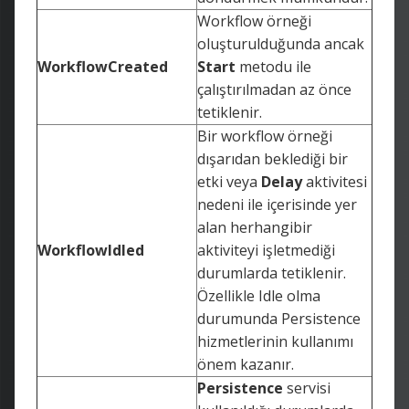
Workflow örneği
oluşturulduğunda ancak
WorkflowCreated
Start
metodu ile
çalıştırılmadan az önce
tetiklenir.
Bir workflow örneği
dışarıdan beklediği bir
etki veya
Delay
aktivitesi
nedeni ile içerisinde yer
alan herhangibir
WorkflowIdled
aktiviteyi işletmediği
durumlarda tetiklenir.
Özellikle Idle olma
durumunda Persistence
hizmetlerinin kullanımı
önem kazanır.
Persistence
servisi