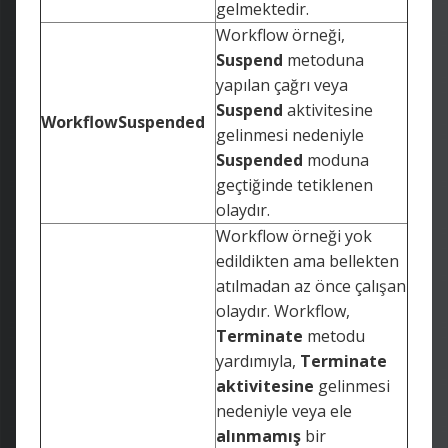
gelmektedir.
Workflow örneği,
Suspend
metoduna
yapılan çağrı veya
Suspend
aktivitesine
WorkflowSuspended
gelinmesi nedeniyle
Suspended
moduna
geçtiğinde tetiklenen
olaydır.
Workflow örneği yok
edildikten ama bellekten
atılmadan az önce çalışan
olaydır. Workflow,
Terminate
metodu
yardımıyla,
Terminate
aktivitesine
gelinmesi
nedeniyle veya ele
alınmamış
bir