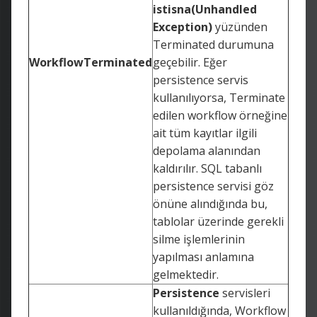
istisna(Unhandled
Exception)
yüzünden
Terminated durumuna
WorkflowTerminated
geçebilir. Eğer
persistence servis
kullanılıyorsa, Terminate
edilen workflow örneğine
ait tüm kayıtlar ilgili
depolama alanından
kaldırılır. SQL tabanlı
persistence servisi göz
önüne alındığında bu,
tablolar üzerinde gerekli
silme işlemlerinin
yapılması anlamına
gelmektedir.
Persistence
servisleri
kullanıldığında, Workflow