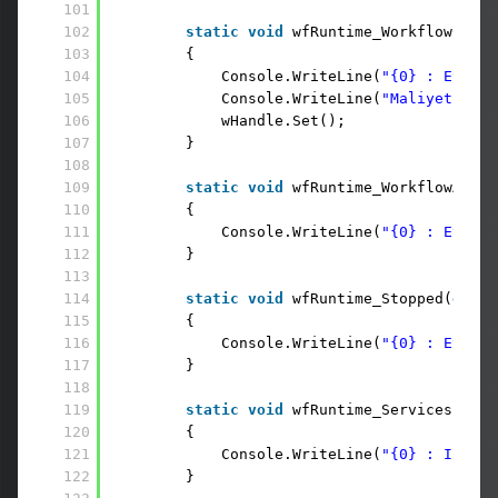
101
102
static
void
wfRuntime_WorkflowCompl
103
{ 
104
Console.WriteLine(
"{0} : Event 
105
Console.WriteLine(
"Maliyet : {0
106
wHandle.Set();
107
}
108
109
static
void
wfRuntime_WorkflowAbort
110
{
111
Console.WriteLine(
"{0} : Event 
112
}
113
114
static
void
wfRuntime_Stopped(
objec
115
{
116
Console.WriteLine(
"{0} : Event 
117
}
118
119
static
void
wfRuntime_ServicesExcep
120
{
121
Console.WriteLine(
"{0} : Instan
122
}