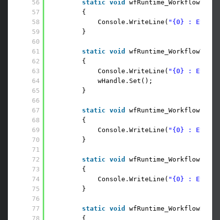
56
static
void
wfRuntime_WorkflowUnloa
57
{
58
Console.WriteLine(
"{0} : Event 
59
}
60
61
static
void
wfRuntime_WorkflowTermi
62
{
63
Console.WriteLine(
"{0} : Event 
64
wHandle.Set();
65
}
66
67
static
void
wfRuntime_WorkflowSuspe
68
{ 
69
Console.WriteLine(
"{0} : Event 
70
}
71
72
static
void
wfRuntime_WorkflowStart
73
{
74
Console.WriteLine(
"{0} : Event 
75
}
76
77
static
void
wfRuntime_WorkflowResum
78
{