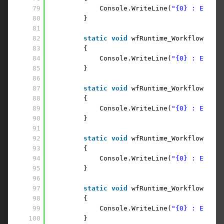
79
Console.WriteLine(
"{0} : Event 
80
}
81
82
static
void
wfRuntime_WorkflowPersi
83
{
84
Console.WriteLine(
"{0} : Event 
85
}
86
87
static
void
wfRuntime_WorkflowLoade
88
{
89
Console.WriteLine(
"{0} : Event 
90
}
91
92
static
void
wfRuntime_WorkflowIdled
93
{
94
Console.WriteLine(
"{0} : Event 
95
}
96
97
static
void
wfRuntime_WorkflowCreat
98
{
99
Console.WriteLine(
"{0} : Event 
100
}