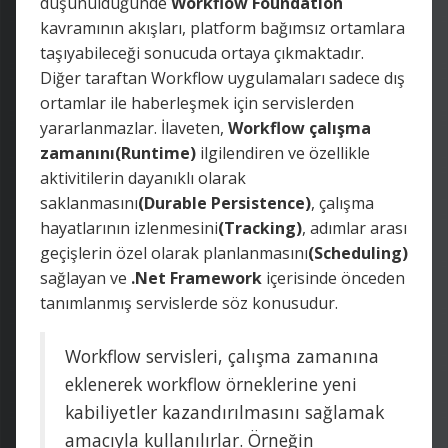
düşünüldüğünde
Workflow Foundation
kavramının akışları, platform bağımsız ortamlara
taşıyabileceği sonucuda ortaya çıkmaktadır.
Diğer taraftan Workflow uygulamaları sadece dış
ortamlar ile haberleşmek için servislerden
yararlanmazlar. İlaveten,
Workflow çalışma
zamanını(Runtime)
ilgilendiren ve özellikle
aktivitilerin dayanıklı olarak
saklanmasını
(Durable Persistence)
, çalışma
hayatlarının izlenmesini
(Tracking)
, adımlar arası
geçişlerin özel olarak planlanmasını
(Scheduling)
sağlayan ve
.Net Framework
içerisinde önceden
tanımlanmış servislerde söz konusudur.
Workflow servisleri, çalışma zamanına
eklenerek workflow örneklerine yeni
kabiliyetler kazandırılmasını sağlamak
amacıyla kullanılırlar. Örneğin