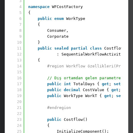
3
4
namespace
WFCostFactory
5
{
6
public
enum
WorkType
7
{
8
Consumer,
9
Corporate
10
}
11
public
sealed
partial
class
Costflow 
12
: SequentialWorkflowActivity
13
{
14
#region Workflow özellikleri(Propert
15
16
// Dış ortamdan gelen parametreler
17
public
int
TotalDays { 
get
; 
set
; }
18
public
decimal
CostValue { 
get
; 
set
;
19
public
WorkType WorkT { 
get
; 
set
; } 
20
21
#endregion
22
23
public
Costflow()
24
{
25
InitializeComponent();