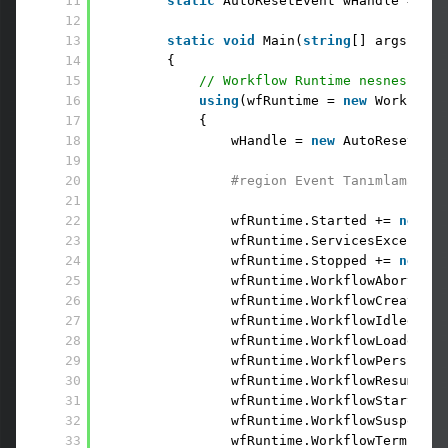
11
static
AutoResetEvent wHandle = 
nul
12
13
static
void
Main(
string
[] args)
14
{
15
// Workflow Runtime nesnesi örn
16
using
(wfRuntime = 
new
WorkflowR
17
{
18
wHandle = 
new
AutoResetEven
19
20
#region Event Tanımlamaları
21
22
wfRuntime.Started += 
new
Ev
23
wfRuntime.ServicesException
24
wfRuntime.Stopped += 
new
Ev
25
wfRuntime.WorkflowAborted +
26
wfRuntime.WorkflowCreated +
27
wfRuntime.WorkflowIdled += 
28
wfRuntime.WorkflowLoaded +=
29
wfRuntime.WorkflowPersisted
30
wfRuntime.WorkflowResumed +
31
wfRuntime.WorkflowStarted +
32
wfRuntime.WorkflowSuspended
33
wfRuntime.WorkflowTerminate