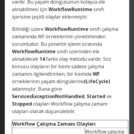
vardır. Bu yaşam döngüsünün kolayca ele
alınabilmesi için
WorkflowRuntime
sınıfı
içerisine çeşitli olaylar eklenmiştir.
Bilindiği üzere
WorkflowRuntime
sınıfı çalışma
zamanında WF örneklerinin yönetiminden
sorumludur. Bu yönetim işlemi sırasında
WorkflowRuntime
sınıfı üzerinden ele
alınabilecek
14
farklı olay metodu vardır. Söz
konusu olayların bir kısmı sadece çalışma
zamanını ilgilendirirken, bir kısmıda
WF
örneklerinin yaşam döngülerine
(LifeCycle)
adanmıştır. Buna göre
ServicesExceptionNotHandled
,
Started
ve
Stopped
olayları Workflow çalışma zamanı
olayları olarak düşünülebilir.
Workflow Çalışma Zamanı Olayları
Workflow çalışma