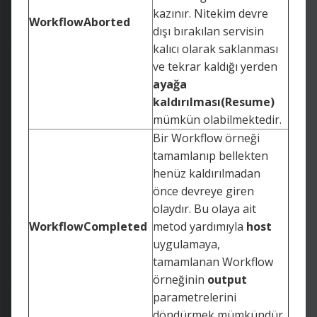
kazınır. Nitekim devre
WorkflowAborted
dışı bırakılan servisin
kalıcı olarak saklanması
ve tekrar kaldığı yerden
ayağa
kaldırılması(Resume)
mümkün olabilmektedir.
Bir Workflow örneği
tamamlanıp bellekten
henüz kaldırılmadan
önce devreye giren
olaydır. Bu olaya ait
WorkflowCompleted
metod yardımıyla
host
uygulamaya,
tamamlanan Workflow
örneğinin
output
parametrelerini
döndürmek mümkündür.