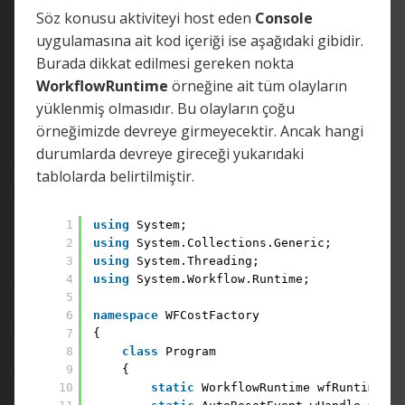
Söz konusu aktiviteyi host eden
Console
uygulamasına ait kod içeriği ise aşağıdaki gibidir.
Burada dikkat edilmesi gereken nokta
WorkflowRuntime
örneğine ait tüm olayların
yüklenmiş olmasıdır. Bu olayların çoğu
örneğimizde devreye girmeyecektir. Ancak hangi
durumlarda devreye gireceği yukarıdaki
tablolarda belirtilmiştir.
1
using
System;
2
using
System.Collections.Generic;
3
using
System.Threading;
4
using
System.Workflow.Runtime;
5
6
namespace
WFCostFactory
7
{
8
class
Program
9
{
10
static
WorkflowRuntime wfRuntime = 