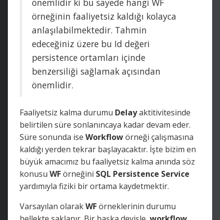
önemlidir ki bu sayede hangi WF
örneğinin faaliyetsiz kaldığı kolayca
anlaşılabilmektedir. Tahmin
edeceğiniz üzere bu Id değeri
persistence ortamları içinde
benzersiliği sağlamak açısından
önemlidir.
Faaliyetsiz kalma durumu
Delay
aktitivitesinde
belirtilen süre sonlanıncaya kadar devam eder.
Süre sonunda ise
Workflow
örneği çalışmasına
kaldığı yerden tekrar başlayacaktır. İşte bizim en
büyük amacımız bu faaliyetsiz kalma anında söz
konusu
WF
örneğini
SQL
Persistence
Service
yardımıyla fiziki bir ortama kaydetmektir.
Varsayılan olarak
WF
örneklerinin durumu
bellekte saklanır. Bir başka deyişle,
workflow