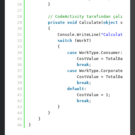
26
}
27
28
// CodeActivity tarafından çalıştırı
29
private
void
Calculate(
object
sender
30
{
31
Console.WriteLine(
"Calculate Met
32
switch
(WorkT)
33
{
34
case
WorkType.Consumer:
35
CostValue = TotalDays * 
36
break
;
37
case
WorkType.Corporate:
38
CostValue = TotalDays * 
39
break
;
40
default
:
41
CostValue = 1;
42
break
;
43
}
44
}
45
}
46
}