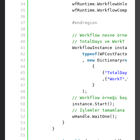
34
wfRuntime.WorkflowUnloaded 
35
wfRuntime.WorkflowCompleted
36
37
#endregion
38
39
// Workflow nesne örneği ol
40
// TotalDays ve WorkT özell
41
WorkflowInstance instance =
42
typeof
(WFCostFactory.Co
43
, 
new
Dictionary<
string
44
{ 
45
{
"TotalDays"
,20
46
,{
"WorkT"
,WorkT
47
}
48
);
49
// Workflow örneği başlatıl
50
instance.Start();
51
// İşlemler tamamlana kadar
52
wHandle.WaitOne();
53
}
54
}
55