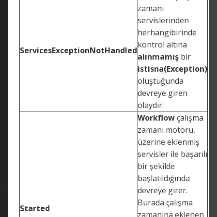
zamanı
servislerinden
herhangibirinde
kontrol altına
ServicesExceptionNotHandled
alınmamış
bir
istisna(Exception)
oluştuğunda
devreye giren
olaydır.
Workflow
çalışma
zamanı motoru,
üzerine eklenmiş
servisler ile başarılı
bir şekilde
başlatıldığında
devreye girer.
Burada çalışma
Started
zamanına eklenen