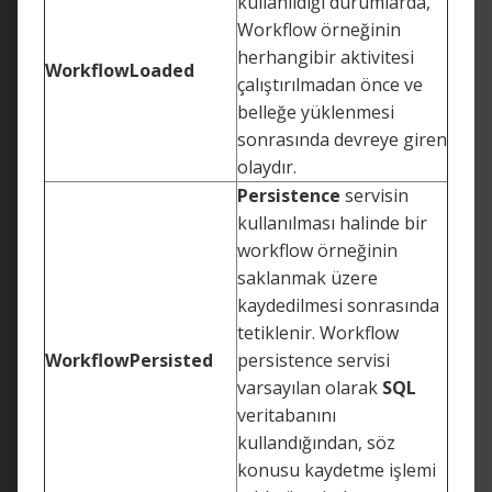
kullanıldığı durumlarda,
Workflow örneğinin
herhangibir aktivitesi
WorkflowLoaded
çalıştırılmadan önce ve
belleğe yüklenmesi
sonrasında devreye giren
olaydır.
Persistence
servisin
kullanılması halinde bir
workflow örneğinin
saklanmak üzere
kaydedilmesi sonrasında
tetiklenir. Workflow
WorkflowPersisted
persistence servisi
varsayılan olarak
SQL
veritabanını
kullandığından, söz
konusu kaydetme işlemi