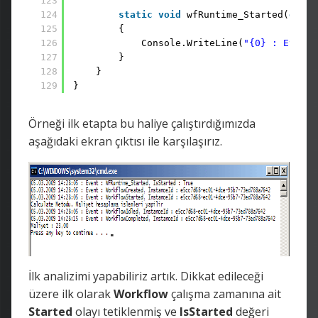
123
124
static
void
wfRuntime_Started(
objec
125
{
126
Console.WriteLine(
"{0} : Event 
127
}
128
}
129
}
Örneği ilk etapta bu haliye çalıştırdığımızda
aşağıdaki ekran çıktısı ile karşılaşırız.
İlk analizimi yapabiliriz artık. Dikkat edileceği
üzere ilk olarak
Workflow
çalışma zamanına ait
Started
olayı tetiklenmiş ve
IsStarted
değeri