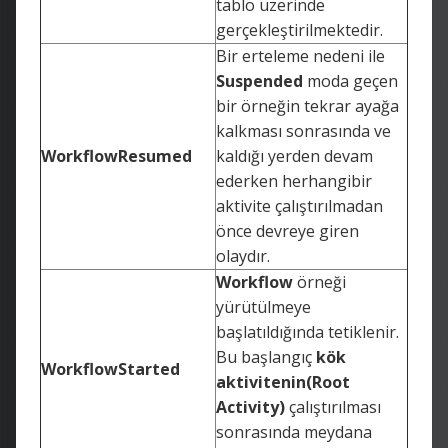
tablo üzerinde
gerçekleştirilmektedir.
Bir erteleme nedeni ile
Suspended
moda geçen
bir örneğin tekrar ayağa
kalkması sonrasında ve
WorkflowResumed
kaldığı yerden devam
ederken herhangibir
aktivite çalıştırılmadan
önce devreye giren
olaydır.
Workflow
örneği
yürütülmeye
başlatıldığında tetiklenir.
Bu başlangıç
kök
WorkflowStarted
aktivitenin(Root
Activity)
çalıştırılması
sonrasında meydana