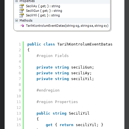
1
public
class
TarihKontrolumEventDatas
2
{
3
#region Fields
4
5
private
string
seciliGun;
6
private
string
seciliAy;
7
private
string
seciliYil;
8
9
#endregion
10
11
#region Properties
12
13
public
string
SeciliYil
14
{
15
get
{ 
return
seciliYil; }