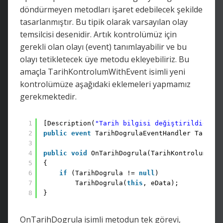
döndürmeyen metodları işaret edebilecek şekilde
tasarlanmıştır. Bu tipik olarak varsayılan olay
temsilcisi desenidir. Artık kontrolümüz için
gerekli olan olayı (event) tanımlayabilir ve bu
olayı tetikletecek üye metodu ekleyebiliriz. Bu
amaçla TarihKontrolumWithEvent isimli yeni
kontrolümüze aşağıdaki eklemeleri yapmamız
gerekmektedir.
1
[Description(
"Tarih bilgisi değiştirildiğinde
2
public
event
TarihDogrulaEventHandler TarihDo
3
4
public
void
OnTarihDogrula(TarihKontrolumEven
5
{
6
if
(TarihDogrula != 
null
)
7
TarihDogrula(
this
, eData);
8
}
OnTarihDogrula isimli metodun tek görevi,