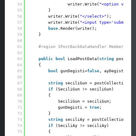
54
writer.Write(
"<option value=
55
}
56
writer.Write(
"</select>"
);
57
writer.Write(
"<input type='submit' v
58
base
.Render(writer);
59
}
60
61
#region IPostBackDataHandler Members
62
63
public
bool
LoadPostData(
string
postData
64
{
65
bool
gunDegisti=
false
, ayDegisti=
fal
66
67
string
seciliGun = postCollection[
th
68
if
(SeciliGun != seciliGun)
69
{
70
SeciliGun = seciliGun;
71
gunDegisti = 
true
;
72
}
73
string
seciliAy = postCollection[
thi
74
if
(SeciliAy != seciliAy)
75
{