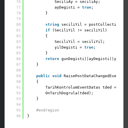
76
SeciliAy = seciliAy;
77
ayDegisti = 
true
;
78
}
79
80
string
seciliYil = postCollection[
th
81
if
(SeciliYil != seciliYil)
82
{
83
SeciliYil = seciliYil;
84
yilDegisti = 
true
;
85
}
86
return
gunDegisti||ayDegisti||yilDeg
87
}
88
89
public
void
RaisePostDataChangedEvent()
90
{
91
TarihKontrolumEventDatas tded = 
new
92
OnTarihDogrula(tded);
93
}
94
95
#endregion
96
}