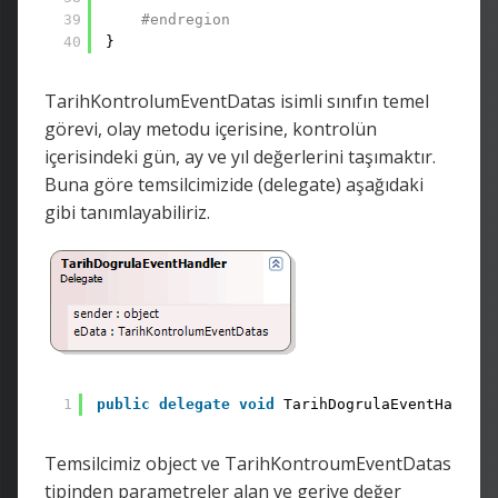
39
#endregion
40
}
TarihKontrolumEventDatas isimli sınıfın temel
görevi, olay metodu içerisine, kontrolün
içerisindeki gün, ay ve yıl değerlerini taşımaktır.
Buna göre temsilcimizide (delegate) aşağıdaki
gibi tanımlayabiliriz.
1
public
delegate
void
TarihDogrulaEventHandler
Temsilcimiz object ve TarihKontroumEventDatas
tipinden parametreler alan ve geriye değer