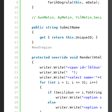
9
TarihDogrula(
this
, eData);
10
}
11
12
// GunMetin, AyMetin, YilMetin,SeciliGun
13
14
public
string
SubmitName
15
{
16
get
{ 
return
this
.UniqueID; }
17
}
18
#endregion
19
20
protected
override
void
Render(HtmlTextW
21
{ 
22
writer.Write(
"<span id='lblGun'>"
+ 
23
writer.Write(
"  "
);
24
writer.Write(
"<select name='"
+
this
.U
25
for
(
int
i = 1; i <= 31; i++)
26
{
27
if
(SeciliGun == i.ToString())
28
writer.Write(
"<option select
29
else
30
writer.Write(
"<option value=