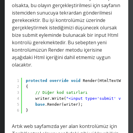
olsakta, bu olayın gerçekleştirilmesi için sayfanın
istemciden sunucuya tekrardan gönderilmesi
gerekecektir. Bu işi kontrolümüz üzerinde
gerçekleştirmek istediğimizi düşünecek olursak
bize submit eyleminde bulunacak bir input Html
kontrolü gerekmektedir. Bu sebepten yeni
kontrolümüzün Render metodu içerisine
aşağıdaki Html içeriğini dahil etmemiz uygun
olacaktır.
1
protected
override
void
Render(HtmlTextWriter
2
{ 
3
// Diğer kod satırları
4
writer.Write(
"<input type='submit' value=
5
base
.Render(writer);
6
}
Artık web sayfamızda yer alan kontrolümüz için