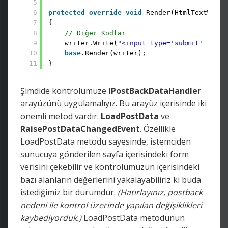
5
6
protected
override
void
Render(HtmlTextWrite
7
{ 
8
// Diğer Kodlar
9
writer.Write(
"<input type='submit' value
10
base
.Render(writer);
11
}
Şimdide kontrolümüze
IPostBackDataHandler
arayüzünü uygulamalıyız. Bu arayüz içerisinde iki
önemli metod vardır.
LoadPostData
ve
RaisePostDataChangedEvent
. Özellikle
LoadPostData metodu sayesinde, istemciden
sunucuya gönderilen sayfa içerisindeki form
verisini çekebilir ve kontrolümüzün içerisindeki
bazı alanların değerlerini yakalayabiliriz ki buda
istediğimiz bir durumdur.
(Hatırlayınız, postback
nedeni ile kontrol üzerinde yapılan değişiklikleri
kaybediyorduk.)
LoadPostData metodunun