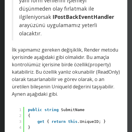
yani form verilerini işlemeyi
düşünmeden olay fırlatmak ile
ilgileniyorsak
IPostBackEventHandler
arayüzünü uygulamamız yeterli
olacaktır.
İlk yapmamız gereken değişiklik, Render metodu
içerisinde aşağıdaki gibi olmalıdır. Bu amaçla
kontrolümüz içerisine birde özellik(property)
katabiliriz. Bu özellik yanlız okunabilir (ReadOnly)
olarak tasarlanabilir ve görev olarak, o an
üretilen bileşenin UniqueId değerini taşıyabilir.
Aynen aşağıdaki gibi.
1
public
string
SubmitName
2
{
3
get
{ 
return
this
.UniqueID; }
4
}