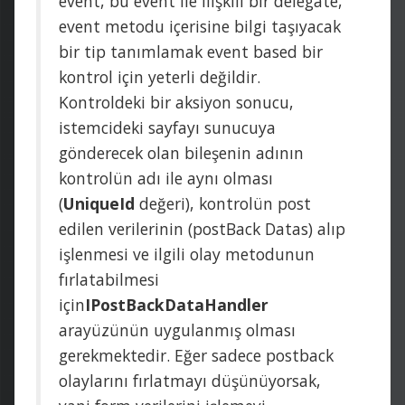
event, bu event ile ilişkili bir delegate,
event metodu içerisine bilgi taşıyacak
bir tip tanımlamak event based bir
kontrol için yeterli değildir.
Kontroldeki bir aksiyon sonucu,
istemcideki sayfayı sunucuya
gönderecek olan bileşenin adının
kontrolün adı ile aynı olması
(
UniqueId
değeri), kontrolün post
edilen verilerinin (postBack Datas) alıp
işlenmesi ve ilgili olay metodunun
fırlatabilmesi
için
IPostBackDataHandler
arayüzünün uygulanmış olması
gerekmektedir. Eğer sadece postback
olaylarını fırlatmayı düşünüyorsak,