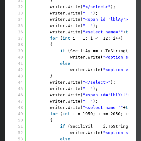
31
}
32
writer.Write(
"</select>"
);
33
writer.Write(
"  "
);
34
writer.Write(
"<span id='lblAy'>"
+ A
35
writer.Write(
"  "
);
36
writer.Write(
"<select name='"
+
this
.U
37
for
(
int
i = 1; i <= 12; i++)
38
{
39
if
(SeciliAy == i.ToString())
40
writer.Write(
"<option select
41
else
42
writer.Write(
"<option value=
43
}
44
writer.Write(
"</select>"
);
45
writer.Write(
"  "
);
46
writer.Write(
"<span id='lblYil'>"
+ 
47
writer.Write(
"  "
);
48
writer.Write(
"<select name='"
+
this
.U
49
for
(
int
i = 1950; i <= 2050; i++)
50
{
51
if
(SeciliYil == i.ToString())
52
writer.Write(
"<option select
53
else