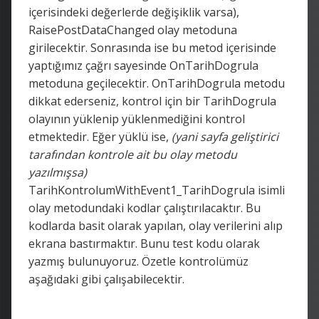
içerisindeki değerlerde değişiklik varsa),
RaisePostDataChanged olay metoduna
girilecektir. Sonrasında ise bu metod içerisinde
yaptığımız çağrı sayesinde OnTarihDogrula
metoduna geçilecektir. OnTarihDogrula metodu
dikkat ederseniz, kontrol için bir TarihDogrula
olayının yüklenip yüklenmediğini kontrol
etmektedir. Eğer yüklü ise,
(yani sayfa geliştirici
tarafından kontrole ait bu olay metodu
yazılmışsa)
TarihKontrolumWithEvent1_TarihDogrula isimli
olay metodundaki kodlar çalıştırılacaktır. Bu
kodlarda basit olarak yapılan, olay verilerini alıp
ekrana bastırmaktır. Bunu test kodu olarak
yazmış bulunuyoruz. Özetle kontrolümüz
aşağıdaki gibi çalışabilecektir.