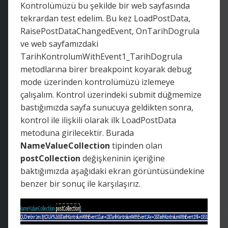
Kontrolümüzü bu şekilde bir web sayfasında
tekrardan test edelim. Bu kez LoadPostData,
RaisePostDataChangedEvent, OnTarihDogrula
ve web sayfamızdaki
TarihKontrolumWithEvent1_TarihDogrula
metodlarına birer breakpoint koyarak debug
mode üzerinden kontrolümüzü izlemeye
çalışalım. Kontrol üzerindeki submit düğmemize
bastığımızda sayfa sunucuya geldikten sonra,
kontrol ile ilişkili olarak ilk LoadPostData
metoduna girilecektir. Burada
NameValueCollection
tipinden olan
postCollection
değişkeninin içeriğine
baktığımızda aşağıdaki ekran görüntüsündekine
benzer bir sonuç ile karşılaşırız.