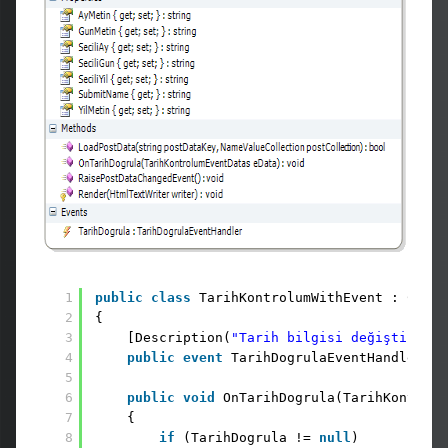
1
public
class
TarihKontrolumWithEvent : Contr
2
{
3
[Description(
"Tarih bilgisi değiştirildi
4
public
event
TarihDogrulaEventHandler Ta
5
6
public
void
OnTarihDogrula(TarihKontrolu
7
{
8
if
(TarihDogrula != 
null
)