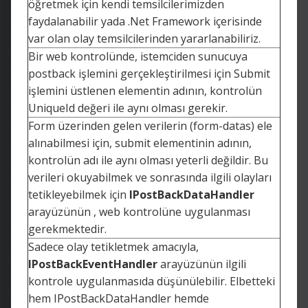
öğretmek için kendi temsilcilerimizden
faydalanabilir yada .Net Framework içerisinde
var olan olay temsilcilerinden yararlanabiliriz.
Bir web kontrolünde, istemciden sunucuya
postback işlemini gerçekleştirilmesi için Submit
işlemini üstlenen elementin adının, kontrolün
UniqueId değeri ile aynı olması gerekir.
Form üzerinden gelen verilerin (form-datas) ele
alınabilmesi için, submit elementinin adının,
kontrolün adı ile aynı olması yeterli değildir. Bu
verileri okuyabilmek ve sonrasında ilgili olayları
tetikleyebilmek için
IPostBackDataHandler
arayüzünün , web kontrolüne uygulanması
gerekmektedir.
Sadece olay tetikletmek amacıyla,
IPostBackEventHandler
arayüzünün ilgili
kontrole uygulanmasıda düşünülebilir. Elbetteki
hem IPostBackDataHandler hemde