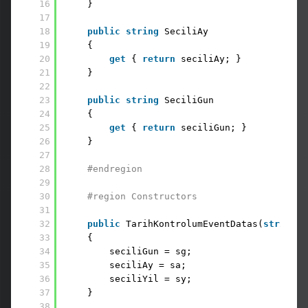
16
}
17
18
public
string
SeciliAy
19
{
20
get
{ 
return
seciliAy; }
21
}
22
23
public
string
SeciliGun
24
{
25
get
{ 
return
seciliGun; }
26
}
27
28
#endregion
29
30
#region Constructors
31
32
public
TarihKontrolumEventDatas(
string
s
33
{
34
seciliGun = sg;
35
seciliAy = sa;
36
seciliYil = sy;
37
}
38