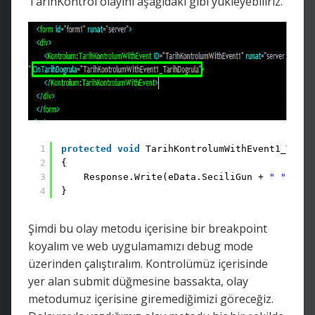
TarihKontrol olayını aşağıdaki gibi yükleyebiliriz.
1
protected
void
TarihKontrolumWithEvent1_Tarih
2
{
3
Response.Write(eData.SeciliGun + 
" "
+ eD
4
}
Şimdi bu olay metodu içerisine bir breakpoint
koyalım ve web uygulamamızı debug mode
üzerinden çalıştıralım. Kontrolümüz içerisinde
yer alan submit düğmesine bassakta, olay
metodumuz içerisine giremediğimizi göreceğiz.