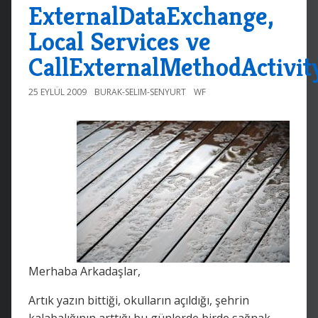
ExternalDataExchange,
Local Services ve
CallExternalMethodActivit
25 EYLÜL 2009
BURAK-SELIM-SENYURT
WF
Merhaba Arkadaşlar,
Artık yazın bittiği, okulların açıldığı, şehrin
kalabalığının arttığı bu günlerde birde sağnak