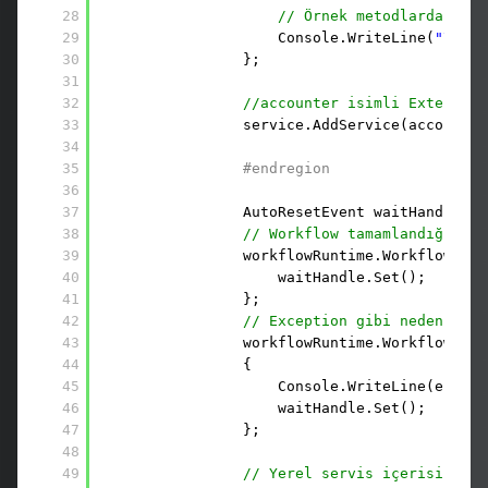
28
// Örnek metodlardan gel
29
Console.WriteLine(
"\n\tİ
30
};
31
32
//accounter isimli ExternalM
33
service.AddService(accounter
34
35
#endregion
36
37
AutoResetEvent waitHandle = 
38
// Workflow tamamlandığında 
39
workflowRuntime.WorkflowComp
40
waitHandle.Set();
41
};
42
// Exception gibi nedenlerle
43
workflowRuntime.WorkflowTerm
44
{
45
Console.WriteLine(e.Exce
46
waitHandle.Set();
47
};
48
49
// Yerel servis içerisindeki