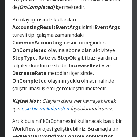
de
(OnCompleted)
içermektedir.
Bu olay içerisinde kullanılan
AccountingResultEventArgs
isimli
EventArgs
türevli tip, çalışma zamanındaki
CommonAccounting
nesne örneğinden,
OnCompleted
olayına abone olan aktiviteye
StepType, Rate
ve
StepOk
gibi bazı yardımcı
bilgiler döndürmektedir.
IncreaseReate
ve
DecreaseRate
metodları içerisinde,
OnCompleted
olayının yüklü olması halinde
çalıştırılması işlemi gerçekleştirilmektedir.
Kişisel Not :
Olayları daha net kavrayabilmek
için
eski bir makalemden
faydalanabilirsiniz.
Artık bu sınıf kütüphanesini kullanacak basit bir
Workflow
projesi geliştirebiliriz. Bu amaçla bir
Sequential Workflow Console Application