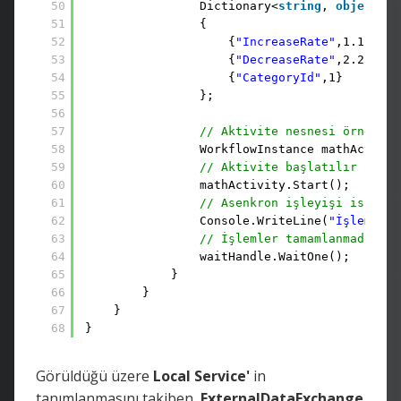
50
Dictionary<
string
, 
object
> p
51
{
52
{
"IncreaseRate"
,1.12},
53
{
"DecreaseRate"
,2.25},
54
{
"CategoryId"
,1}
55
};
56
57
// Aktivite nesnesi örneklen
58
WorkflowInstance mathActivit
59
// Aktivite başlatılır
60
mathActivity.Start();
61
// Asenkron işleyişi ispat e
62
Console.WriteLine(
"İşlemler 
63
// İşlemler tamamlanmadıysa 
64
waitHandle.WaitOne();
65
}
66
}
67
}
68
}
Görüldüğü üzere
Local Service'
in
tanımlanmasını takiben,
ExternalDataExchange