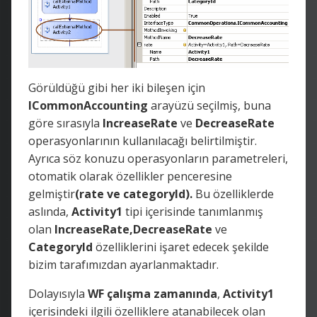
Görüldüğü gibi her iki bileşen için
ICommonAccounting
arayüzü seçilmiş, buna
göre sırasıyla
IncreaseRate
ve
DecreaseRate
operasyonlarının kullanılacağı belirtilmiştir.
Ayrıca söz konuzu operasyonların parametreleri,
otomatik olarak özellikler penceresine
gelmiştir
(rate ve categoryId).
Bu özelliklerde
aslında,
Activity1
tipi içerisinde tanımlanmış
olan
IncreaseRate,DecreaseRate
ve
CategoryId
özelliklerini işaret edecek şekilde
bizim tarafımızdan ayarlanmaktadır.
Dolayısıyla
WF çalışma zamanında
,
Activity1
içerisindeki ilgili özelliklere atanabilecek olan