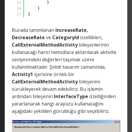
15
}
16
}
17
}
Burada tanımlanan
IncreaseRate,
DecreaseRate
ve
CategoryId
özellikleri,
CallExternalMethodActivity
bileşenlerinin
kullanacağı harici metodlara aktarılacak aktivite
seviyesindeki değerleri taşımak üzere
kullanılmaktadır. Şimdi tasarım zamanında,
Activity1
içerisine örnek bir
CallExternalMethodActivity
bileşenini
sürükleyerek devam edebiliriz. Bu işlemin
ardından bileşenin
InterfaceType
özelliğinden
yararlanarak hangi arayüzü kullanacağını
aşağıdaki şekilden görüldüğü gibi seçebiliriz.