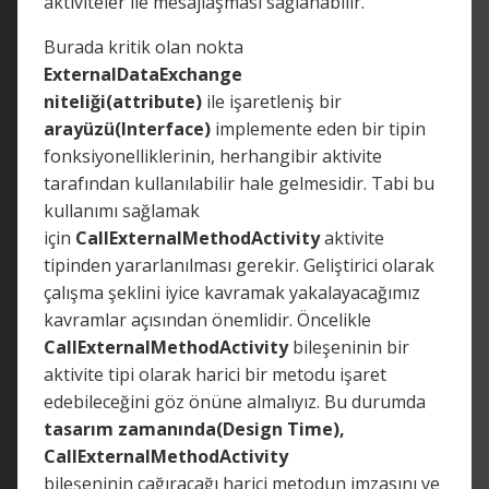
aktiviteler ile mesajlaşması sağlanabilir.
Burada kritik olan nokta
ExternalDataExchange
niteliği(attribute)
ile işaretleniş bir
arayüzü(Interface)
implemente eden bir tipin
fonksiyonelliklerinin, herhangibir aktivite
tarafından kullanılabilir hale gelmesidir. Tabi bu
kullanımı sağlamak
için
CallExternalMethodActivity
aktivite
tipinden yararlanılması gerekir. Geliştirici olarak
çalışma şeklini iyice kavramak yakalayacağımız
kavramlar açısından önemlidir. Öncelikle
CallExternalMethodActivity
bileşeninin bir
aktivite tipi olarak harici bir metodu işaret
edebileceğini göz önüne almalıyız. Bu durumda
tasarım zamanında(Design Time),
CallExternalMethodActivity
bileşeninin çağıracağı harici metodun imzasını ve