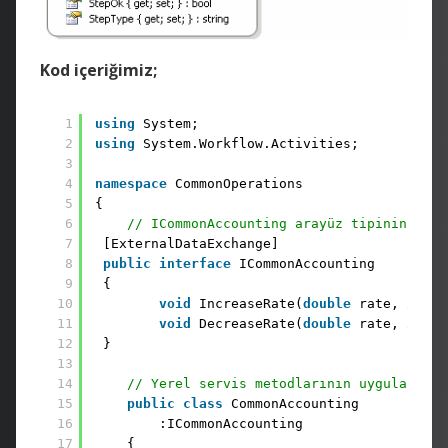
Kod içeriğimiz;
1
using
System;
2
using
System.Workflow.Activities;
3
4
namespace
CommonOperations
5
{
6
// ICommonAccounting arayüz tipinin yere
7
[ExternalDataExchange]
8
public
interface
ICommonAccounting
9
{
10
void
IncreaseRate(
double
rate, 
int
c
11
void
DecreaseRate(
double
rate, 
int
c
12
}
13
14
// Yerel servis metodlarının uygulandığı
15
public
class
CommonAccounting
16
:ICommonAccounting
17
{