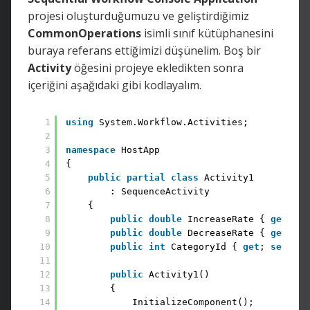
projesi oluşturduğumuzu ve geliştirdiğimiz
CommonOperations
isimli sınıf kütüphanesini
buraya referans ettiğimizi düşünelim. Boş bir
Activity
öğesini projeye ekledikten sonra
içeriğini aşağıdaki gibi kodlayalım.
1
using
System.Workflow.Activities;
2
3
namespace
HostApp
4
{
5
public
partial
class
Activity1
6
: SequenceActivity
7
{
8
public
double
IncreaseRate { 
get
; 
se
9
public
double
DecreaseRate { 
get
; 
se
10
public
int
CategoryId { 
get
; 
set
; }
11
12
public
Activity1()
13
{
14
InitializeComponent();