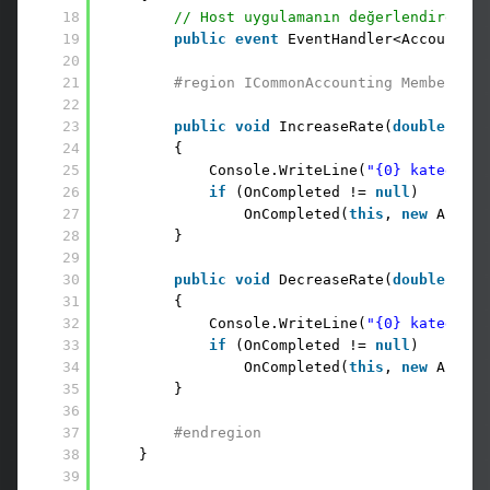
18
// Host uygulamanın değerlendirebile
19
public
event
EventHandler<Accounting
20
21
#region ICommonAccounting Members
22
23
public
void
IncreaseRate(
double
rate
24
{
25
Console.WriteLine(
"{0} kategoris
26
if
(OnCompleted != 
null
)
27
OnCompleted(
this
, 
new
Accoun
28
}
29
30
public
void
DecreaseRate(
double
rate
31
{
32
Console.WriteLine(
"{0} kategoris
33
if
(OnCompleted != 
null
)
34
OnCompleted(
this
, 
new
Accoun
35
}
36
37
#endregion
38
}
39