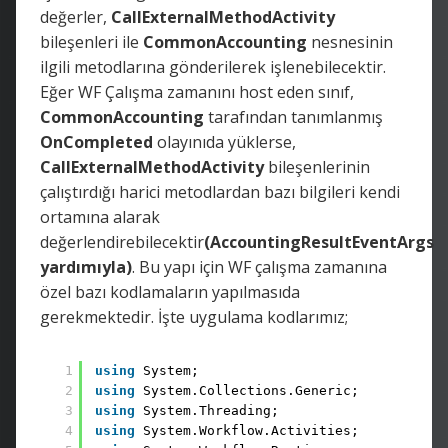
değerler,
CallExternalMethodActivity
bileşenleri ile
CommonAccounting
nesnesinin
ilgili metodlarına gönderilerek işlenebilecektir.
Eğer WF Çalışma zamanını host eden sınıf,
CommonAccounting
tarafından tanımlanmış
OnCompleted
olayınıda yüklerse,
CallExternalMethodActivity
bileşenlerinin
çalıştırdığı harici metodlardan bazı bilgileri kendi
ortamına alarak
değerlendirebilecektir
(AccountingResultEventArgs
yardımıyla)
. Bu yapı için WF çalışma zamanına
özel bazı kodlamaların yapılmasıda
gerekmektedir. İşte uygulama kodlarımız;
1
using
System;
2
using
System.Collections.Generic;
3
using
System.Threading;
4
using
System.Workflow.Activities;