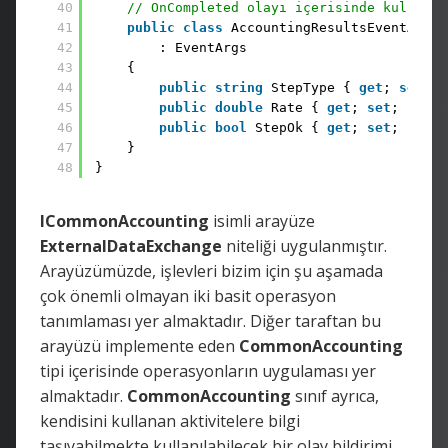
40
// OnCompleted olayı içerisinde kullanıl
41
public
class
AccountingResultsEventArgs
42
: EventArgs
43
{
44
public
string
StepType { 
get
; 
set
; }
45
public
double
Rate { 
get
; 
set
; }
46
public
bool
StepOk { 
get
; 
set
; }
47
}
48
}
ICommonAccounting
isimli arayüze
ExternalDataExchange
niteliği uygulanmıştır.
Arayüzümüzde, işlevleri bizim için şu aşamada
çok önemli olmayan iki basit operasyon
tanımlaması yer almaktadır. Diğer taraftan bu
arayüzü implemente eden
CommonAccounting
tipi içerisinde operasyonların uygulaması yer
almaktadır.
CommonAccounting
sınıf ayrıca,
kendisini kullanan aktivitelere bilgi
taşıyabilmekte kullanılabilecek bir olay bildirimi