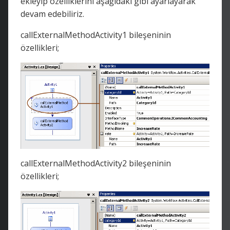
ekleyip özelliklerini aşağıdaki gibi ayarlayarak
devam edebiliriz.
callExternalMethodActivity1 bileşeninin
özellikleri;
callExternalMethodActivity2 bileşeninin
özellikleri;