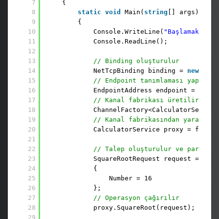
7
{
8
static
void
Main(
string
[] args)
9
{
10
Console.WriteLine(
"Başlamak için
11
Console.ReadLine();
12
13
// Binding oluşturulur
14
NetTcpBinding binding = 
new
NetT
15
// Endpoint tanımlaması yapılır.
16
EndpointAddress endpoint = 
new
E
17
// Kanal fabrikası üretilir. İlk
18
ChannelFactory<CalculatorService
19
// Kanal fabrikasından yararlanı
20
CalculatorService proxy = factor
21
22
// Talep oluşturulur ve parametr
23
SquareRootRequest request = 
new
24
{
25
Number = 16
26
};
27
// Operasyon çağırılır
28
proxy.SquareRoot(request);
29