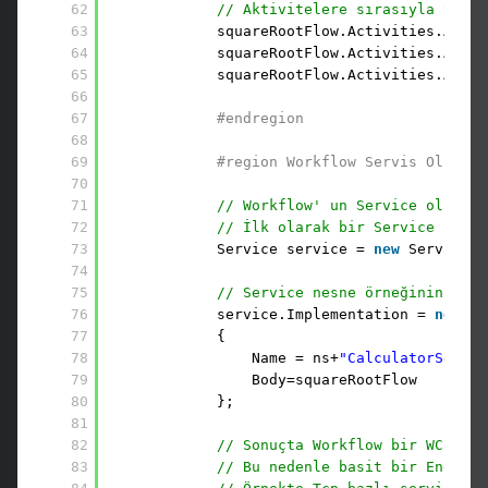
62
// Aktivitelere sırasıyla Seque
63
squareRootFlow.Activities.Add(r
64
squareRootFlow.Activities.Add(i
65
squareRootFlow.Activities.Add(w
66
67
#endregion
68
69
#region Workflow Servis Oluştur
70
71
// Workflow' un Service olarak 
72
// İlk olarak bir Service nesne
73
Service service = 
new
Service()
74
75
// Service nesne örneğinin Impl
76
service.Implementation = 
new
Wo
77
{
78
Name = ns+
"CalculatorServic
79
Body=squareRootFlow        
80
};
81
82
// Sonuçta Workflow bir WCF ser
83
// Bu nedenle basit bir Endpoin