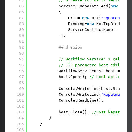
84
// Örnekte Tcp bazlı servis ile
85
service.Endpoints.Add(
new
Endpo
86
{                
87
Uri = 
new
Uri(
"SquareRoot"
,
88
Binding=
new
NetTcpBinding()
89
ServiceContractName = ns + 
90
});
91
92
#endregion
93
94
// Workflow Service' i çalıştır
95
// İlk parametre host edilecek 
96
WorkflowServiceHost host = 
new
97
host.Open(); 
// Host açılır
98
99
Console.WriteLine(host.State.To
100
Console.WriteLine(
"Kapatmak içi
101
Console.ReadLine();
102
103
host.Close(); 
//Host kapatılır
104
}
105
}
106