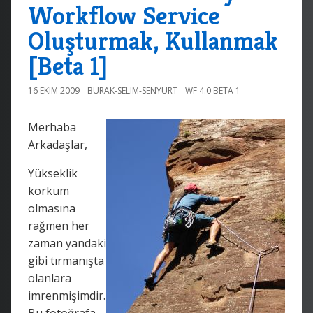
Workflow Service
Oluşturmak, Kullanmak
[Beta 1]
16 EKIM 2009
BURAK-SELIM-SENYURT
WF 4.0 BETA 1
Merhaba
Arkadaşlar,
Yükseklik
korkum
olmasına
rağmen her
zaman yandaki
gibi tırmanışta
olanlara
imrenmişimdir.
Bu fotoğrafa