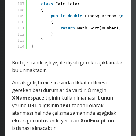
107
class
Calculator
108
{
109
public
double
FindSquareRoot(
double
110
{
111
return
Math.Sqrt(number);
112
}
113
}
114
}
Kod içerisinde işleyiş ile ilişkili gerekli açıklamalar
bulunmaktadır.
Ancak geliştirme sırasında dikkat edilmesi
gereken bazı durumlar da vardır. Örneğin
XNamespace
tipinin kullanılmaması, bunun
yerine
URL
bilgisinin
text
tabanlı olarak
atanması halinde çalışma zamanında aşağıdaki
ekran görüntüsünde yer alan
XmlException
istisnası alınacaktır.