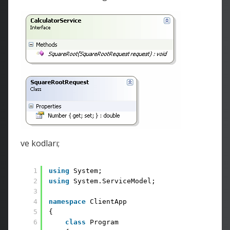
ve kodları;
1
using
System;
2
using
System.ServiceModel;
3
4
namespace
ClientApp
5
{
6
class
Program