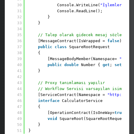
30
Console.WriteLine(
"İşlemler tama
31
Console.ReadLine();
32
}
33
}
34
35
// Talep olarak gidecek mesaj sözleşmesi
36
[MessageContract(IsWrapped = 
false
)]
37
public
class
SquareRootRequest
38
{
39
[MessageBodyMember(Namespace= 
"http:
40
public
double
Number { 
get
; 
set
; }
41
}
42
43
// Proxy tanımlaması yapılır
44
// Workflow Servisi varsayılan isim alan
45
[ServiceContract(Namespace = 
"http://www
46
interface
CalculatorService
47
{
48
[OperationContract(IsOneWay=
true
)] 
/
49
void
SquareRoot(SquareRootRequest re
50
}
51
}