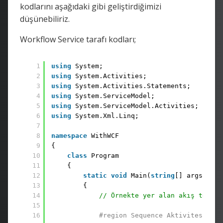
kodlarını aşağıdaki gibi geliştirdiğimizi
düşünebiliriz.
Workflow Service tarafı kodları;
1
using
System;
2
using
System.Activities;
3
using
System.Activities.Statements;
4
using
System.ServiceModel;
5
using
System.ServiceModel.Activities;
6
using
System.Xml.Linq;
7
8
namespace
WithWCF
9
{
10
class
Program
11
{
12
static
void
Main(
string
[] args)
13
{
14
// Örnekte yer alan akış tek-yö
15
16
#region Sequence Aktivitesi Olu