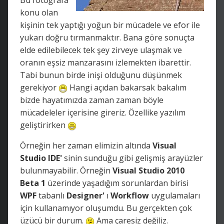
konu olan
kişinin tek yaptığı yoğun bir mücadele ve efor ile
yukarı doğru tırmanmaktır. Bana göre sonuçta
elde edilebilecek tek şey zirveye ulaşmak ve
oranın eşsiz manzarasını izlemekten ibarettir.
Tabi bunun birde inişi olduğunu düşünmek
gerekiyor
Hangi açıdan bakarsak bakalım
bizde hayatımızda zaman zaman böyle
mücadeleler içerisine gireriz. Özellike yazılım
geliştirirken
Örneğin her zaman elimizin altında
Visual
Studio IDE'
sinin sunduğu gibi gelişmiş arayüzler
bulunmayabilir. Örneğin
Visual Studio 2010
Beta 1
üzerinde yaşadığım sorunlardan birisi
WPF
tabanlı
Designer'
ı
Workflow
uygulamaları
için kullanamıyor oluşumdu. Bu gerçekten çok
üzücü bir durum.
Ama çaresiz değiliz.