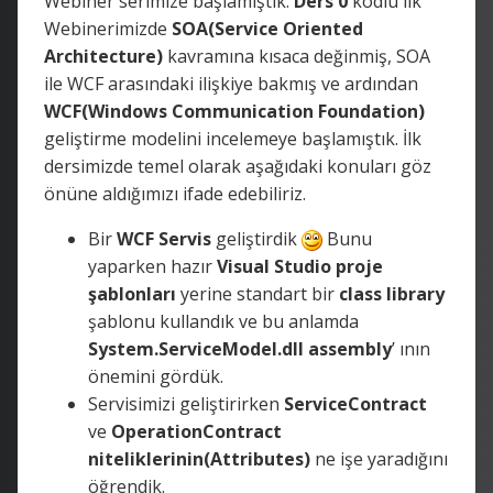
Webiner serimize başlamıştık.
Ders 0
kodlu ilk
Webinerimizde
SOA(Service Oriented
Architecture)
kavramına kısaca değinmiş, SOA
ile WCF arasındaki ilişkiye bakmış ve ardından
WCF(Windows Communication Foundation)
geliştirme modelini incelemeye başlamıştık. İlk
dersimizde temel olarak aşağıdaki konuları göz
önüne aldığımızı ifade edebiliriz.
Bir
WCF Servis
geliştirdik
Bunu
yaparken hazır
Visual Studio proje
şablonları
yerine standart bir
class library
şablonu kullandık ve bu anlamda
System.ServiceModel.dll assembly
’ ının
önemini gördük.
Servisimizi geliştirirken
ServiceContract
ve
OperationContract
niteliklerinin(Attributes)
ne işe yaradığını
öğrendik.