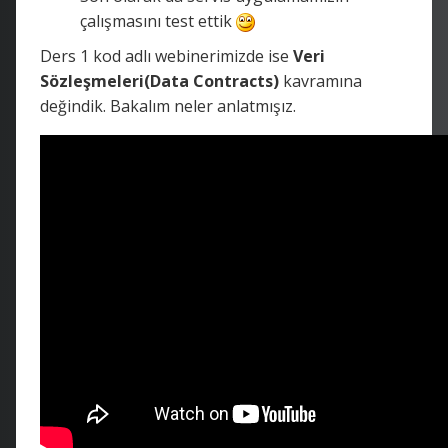
çalışmasını test ettik
Ders 1 kod adlı webinerimizde ise
Veri
Sözleşmeleri(Data Contracts)
kavramına
değindik. Bakalım neler anlatmışız.