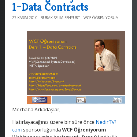
1–Data Contracts
27 KASIM 2010
BURAK-SELIM-SENYURT
WCF ÖĞRENIYORUM
Merhaba Arkadaşlar,
Hatırlayacağınız üzere bir süre önce
NedirTv?
com
sponsorluğunda
WCF Öğreniyorum