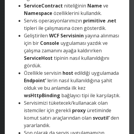
ServiceContract
niteliğinin
Name
ve
Namespace
özelliklerini kullandık.
Servis operasyonlarımızın
primitive .net
tipleri ile çalışmasına özen gösterdik.
Geliştirilen
WCF Servisinin
yayına alınması
için bir
Console
uygulaması yazdık ve
çalışma zamanını ayağa kaldırırken
ServiceHost
tipinin nasıl kullanıldığını
gördük.
Özellikle servisin
host
edildiği uygulamada
Endpoint’
lerin nasıl kullanıldığına şahit
olduk ve bu anlamda ilk kez
wsHttpBinding
bağlayıcı tipi ile karşılaştık.
Servisimizi tüketecek/kullanacak olan
istemciler için gerekli
proxy
üretiminde
komut satırı araçlarından olan
svcutil’
den
yararlandık.
Son olarak da servis uygulamamızın