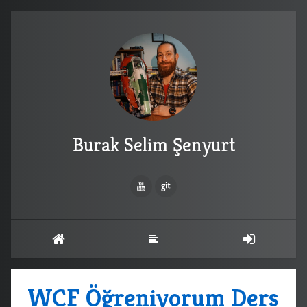
Burak Selim Şenyurt
WCF Öğreniyorum Ders