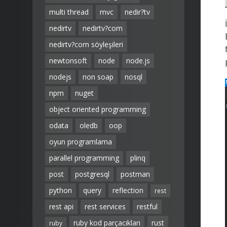
multi thread
mvc
nedir?tv
nedirtv
nedirtv?com
nedirtv?com söyleşileri
newtonsoft
node
node.js
nodejs
non soap
nosql
npm
nuget
object oriented programming
odata
oledb
oop
oyun programlama
parallel programming
plinq
post
postgresql
postman
python
query
reflection
rest
rest api
rest services
restful
ruby kod parçacıkları
rust
ruby