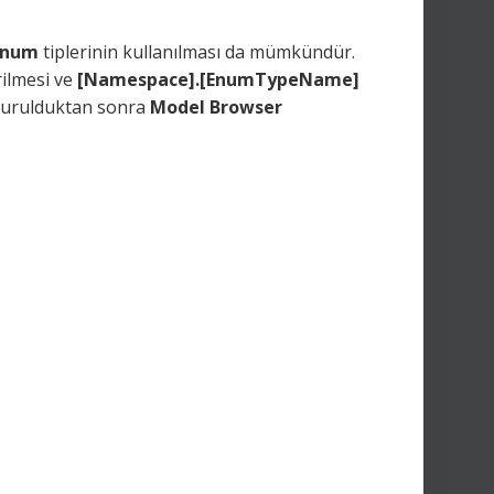
Enum
tiplerinin kullanılması da mümkündür.
rilmesi ve
[Namespace].[EnumTypeName]
şturulduktan sonra
Model Browser