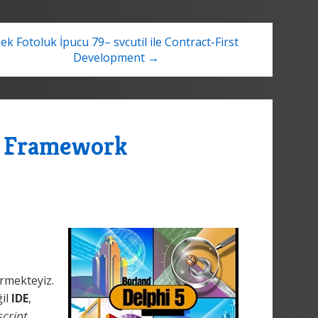
ek Fotoluk İpucu 79– svcutil ile Contract-First
Development →
ty Framework
rmekteyiz.
ğil
IDE
,
script