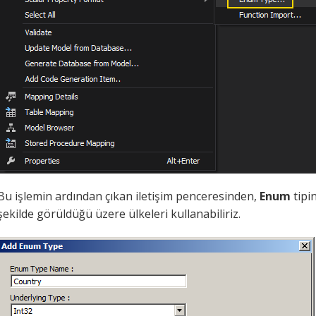
Bu işlemin ardından çıkan iletişim penceresinden,
Enum
tipin
şekilde görüldüğü üzere ülkeleri kullanabiliriz.