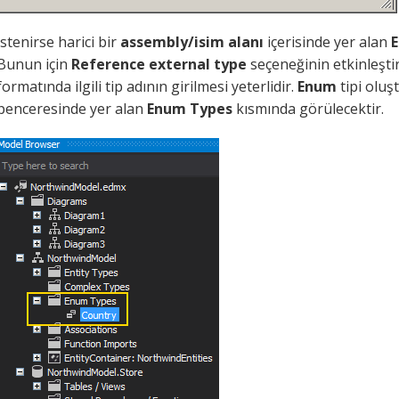
İstenirse harici bir
assembly/isim alanı
içerisinde yer alan
Bunun için
Reference
external
type
seçeneğinin etkinleşti
formatında ilgili tip adının girilmesi yeterlidir.
Enum
tipi olu
penceresinde yer alan
Enum Types
kısmında görülecektir.