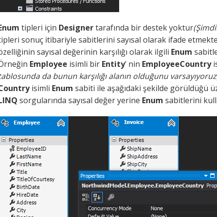
Enum
tipleri için
Designer
tarafında bir destek yoktur
(Şimdil
tipleri sonuç itibariyle sabitlerini sayısal olarak ifade etmekt
özelliğinin sayısal değerinin karşılığı olarak ilgili
Enum
sabitl
Örneğin
Employee
isimli bir
Entity
’ nin
EmployeeCountry
i
tablosunda da bunun karşılığı alanın olduğunu varsayıyoruz
Country
isimli
Enum
sabiti ile aşağıdaki şekilde görüldüğü üz
LINQ
sorgularında sayısal değer yerine
Enum
sabitlerini kull