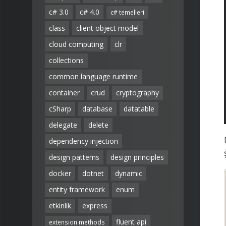
c# 3.0
c# 4.0
c# temelleri
class
client object model
cloud computing
clr
collections
common language runtime
container
crud
cryptography
cSharp
database
datatable
delegate
delete
dependency injection
design patterns
design principles
docker
dotnet
dynamic
entity framework
enum
etkinlik
express
fluent api
extension methods