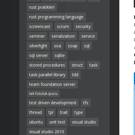
rust pratikleri
rust programming language
screencast
scrum
security
seminer
serialization
service
silverlight
soa
soap
sql
sql server
sqlite
stored procedures
struct
task
task parallel library
tdd
team foundation server
tek fotoluk ipucu
test driven development
tfs
thread
tpl
trait
type
ubuntu
unit test
visual studio
visual studio 2010