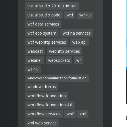
visual studio 2010 ultimate
visual studio code
wcf
wcf 4.0
wcf data services
wcf eco system
wcf ria services
wcf webhttp services
web api
webcast
webhttp services
webiner
websockets
wf
wf 4.0
windows communication foundation
windows forms
workflow foundation
workflow foundation 4.0
workflow services
wpf
xml
xml web service