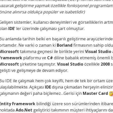
yazarak geliştirme yapmak özellikle fonksiyonel programlama
önüne alınırsa oldukça popüler ve isabetlidir)
Gelişen sistemler, kullanıcı deneyimleri ve görselliklerin artm
olan
IDE
’ ler üzerinde çalışması şart olmuştur.
Bu anlamda tarihin belki en başarılı geliştirme arayüzlerinden
ortamıdır. Ne varki o zaman ki
Borland
firmasının sahip oldu
Microsoft
takımına geçmesi ile birlikte yerini
Visual Studio
Framework
plaformu ve
C#
diline babalık etmemiş önemli 
Microsoft
şirketine taşımıştır.
Visual Studio
özellikle
2008
s
gelişti ve gelişmeye de devam ediyor.
Bu IDE ile çalışmak hem çok keyifli, hem de tek bir ortam üz
ulaşılabilmekte. Açıkçası
IDE
dışına çıkmadan herşeyin elinizi
çalışmanın değeri paha biçilemez…Gerisi için
Master Card
Entity Framework
bilindiği üzere son sürümlerinden itibare
noktada
Ado.Net
geliştirici takımının müşteri ihtiyaçlarını d