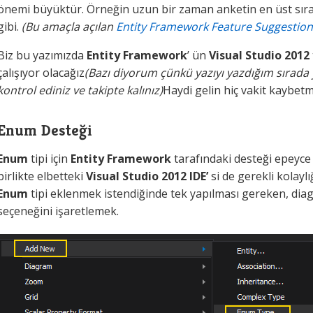
önemi büyüktür. Örneğin uzun bir zaman anketin en üst sıra
gibi.
(Bu amaçla açılan
Entity Framework Feature Suggestion
Biz bu yazımızda
Entity Framework
’ ün
Visual Studio 2012
çalışıyor olacağız
(Bazı diyorum çünkü yazıyı yazdığım sırada y
kontrol ediniz ve takipte kalınız)
Haydi gelin hiç vakit kaybet
Enum Desteği
Enum
tipi için
Entity Framework
tarafındaki desteği epeyce 
birlikte elbetteki
Visual Studio 2012 IDE’
si de gerekli kolayl
Enum
tipi eklenmek istendiğinde tek yapılması gereken, di
seçeneğini işaretlemek.