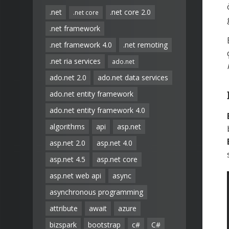
.net
.net core 2.0
.net core
.net framework
.net framework 4.0
.net remoting
.net ria services
ado.net
ado.net 2.0
ado.net data services
ado.net entity framework
ado.net entity framework 4.0
algorithms
api
asp.net
asp.net 2.0
asp.net 4.0
asp.net 4.5
asp.net core
asp.net web api
async
asynchronous programming
attribute
await
azure
bizspark
bootstrap
c#
C#