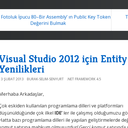
Fotoluk İpucu 80–Bir Assembly’ ın Public Key Token
T
Değerini Bulmak
Visual Studio 2012 için Enti
Yenilikleri
13 ŞUBAT 2013
BURAK-SELIM-SENYURT
.NET FRAMEWORK 4.5
Merhaba Arkadaşlar,
Çok eskiden kullanılan programlama dilleri ve platformları
düşünüldüğünde çok ilkel
IDE’
ler ile çalışmış olduğumuzu gö
Hatta bazı programlama dilleri ile yapılan geliştirmelerde de
komut satırına mahkum olmuşuzdur(
Gerçi komut satırında 