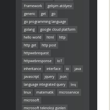
Framework
gelişim atölyesi
generic
get
go
go programming language
golang
google cloud platform
hello world
html
http
http get
http post
httpwebrequest
httpwebresponse
IoT
inheritance
interface
io
java
javascript
jquery
json
language integrated query
linq
linux
matematik
microservice
microsoft
microsoft teknoloji günleri