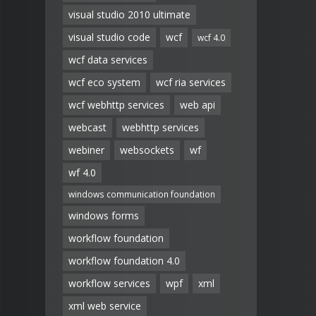
visual studio 2010 ultimate
visual studio code
wcf
wcf 4.0
wcf data services
wcf eco system
wcf ria services
wcf webhttp services
web api
webcast
webhttp services
webiner
websockets
wf
wf 4.0
windows communication foundation
windows forms
workflow foundation
workflow foundation 4.0
workflow services
wpf
xml
xml web service