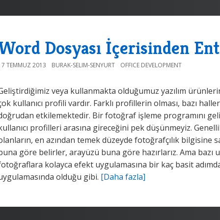
Word Dosyası İçerisinden Ent
17 TEMMUZ 2013
BURAK-SELIM-SENYURT
OFFICE DEVELOPMENT
Geliştirdiğimiz veya kullanmakta olduğumuz yazılım ürünleri
çok kullanıcı profili vardır. Farklı profillerin olması, bazı hal
doğrudan etkilemektedir. Bir fotoğraf işleme programını gel
kullanıcı profilleri arasına gireceğini pek düşünmeyiz. Genel
olanların, en azından temek düzeyde fotoğrafçılık bilgisine
buna göre belirler, arayüzü buna göre hazırlarız. Ama bazı u
fotoğraflara kolayca efekt uygulamasına bir kaç basit adımd
uygulamasında olduğu gibi.
[Daha fazla]