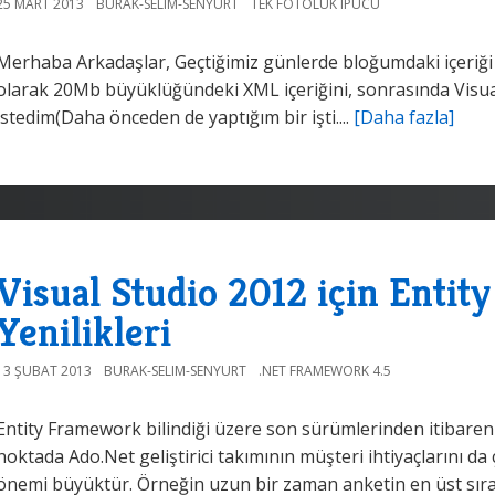
25 MART 2013
BURAK-SELIM-SENYURT
TEK FOTOLUK IPUCU
Merhaba Arkadaşlar, Geçtiğimiz günlerde bloğumdaki içeriği 
olarak 20Mb büyüklüğündeki XML içeriğini, sonrasında Visual
istedim(Daha önceden de yaptığım bir işti....
[Daha fazla]
Visual Studio 2012 için Enti
Yenilikleri
13 ŞUBAT 2013
BURAK-SELIM-SENYURT
.NET FRAMEWORK 4.5
Entity Framework bilindiği üzere son sürümlerinden itibaren 
noktada Ado.Net geliştirici takımının müşteri ihtiyaçlarını da 
önemi büyüktür. Örneğin uzun bir zaman anketin en üst sıra