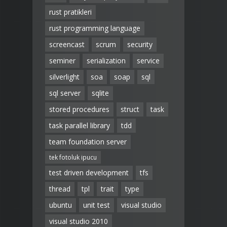
rust pratikleri
rust programming language
screencast
scrum
security
seminer
serialization
service
silverlight
soa
soap
sql
sql server
sqlite
stored procedures
struct
task
task parallel library
tdd
team foundation server
tek fotoluk ipucu
test driven development
tfs
thread
tpl
trait
type
ubuntu
unit test
visual studio
visual studio 2010