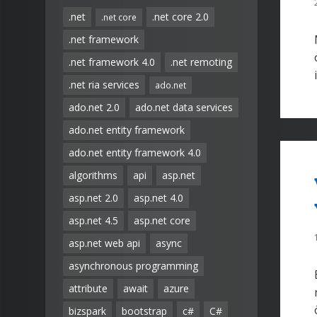
.net
.net core 2.0
.net core
.net framework
.net framework 4.0
.net remoting
.net ria services
ado.net
ado.net 2.0
ado.net data services
ado.net entity framework
ado.net entity framework 4.0
algorithms
api
asp.net
asp.net 2.0
asp.net 4.0
asp.net 4.5
asp.net core
asp.net web api
async
asynchronous programming
attribute
await
azure
bizspark
bootstrap
c#
C#