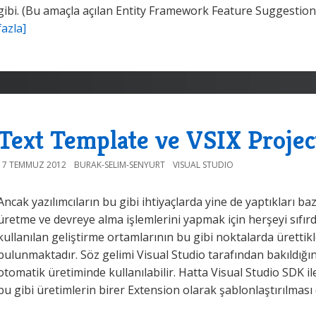
gibi. (Bu amaçla açılan Entity Framework Feature Suggestio
fazla]
Text Template ve VSIX Projec
17 TEMMUZ 2012
BURAK-SELIM-SENYURT
VISUAL STUDIO
Ancak yazılımcıların bu gibi ihtiyaçlarda yine de yaptıkları ba
üretme ve devreye alma işlemlerini yapmak için herşeyi sıfır
kullanılan geliştirme ortamlarının bu gibi noktalarda ürettikle
bulunmaktadır. Söz gelimi Visual Studio tarafından bakıldığı
otomatik üretiminde kullanılabilir. Hatta Visual Studio SDK ile
bu gibi üretimlerin birer Extension olarak şablonlaştırılma