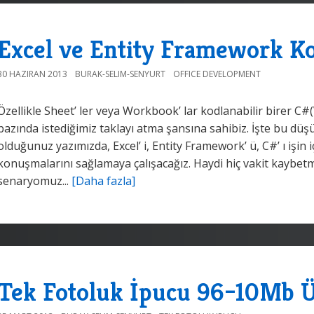
Excel ve Entity Framework K
30 HAZIRAN 2013
BURAK-SELIM-SENYURT
OFFICE DEVELOPMENT
Özellikle Sheet’ ler veya Workbook’ lar kodlanabilir birer C
bazında istediğimiz taklayı atma şansına sahibiz. İşte bu düş
olduğunuz yazımızda, Excel’ i, Entity Framework’ ü, C#’ ı işin iç
konuşmalarını sağlamaya çalışacağız. Haydi hiç vakit kaybe
senaryomuz...
[Daha fazla]
Tek Fotoluk İpucu 96–10Mb Ü