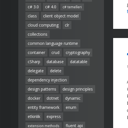
c# 3.0
c# 4.0
c# temelleri
class
client object model
cloud computing
clr
collections
common language runtime
container
crud
cryptography
cSharp
database
datatable
delegate
delete
dependency injection
design patterns
design principles
docker
dotnet
dynamic
entity framework
enum
etkinlik
express
fluent api
extension methods