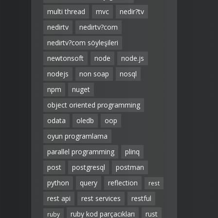
multi thread
mvc
nedir?tv
nedirtv
nedirtv?com
nedirtv?com söyleşileri
newtonsoft
node
node.js
nodejs
non soap
nosql
npm
nuget
object oriented programming
odata
oledb
oop
oyun programlama
parallel programming
plinq
post
postgresql
postman
python
query
reflection
rest
rest api
rest services
restful
ruby kod parçacıkları
rust
ruby