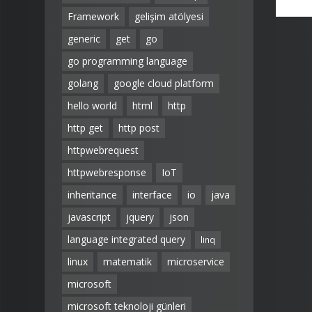
Framework
gelişim atölyesi
generic
get
go
go programming language
golang
google cloud platform
hello world
html
http
http get
http post
httpwebrequest
httpwebresponse
IoT
inheritance
interface
io
java
javascript
jquery
json
language integrated query
linq
linux
matematik
microservice
microsoft
microsoft teknoloji günleri