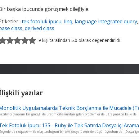
Bir başka ipucunda görüşmek dileğiyle.
Etiketler :
tek fotoluk ipucu
,
linq
,
language integrated query
base class
,
derived class
9 kişi tarafından 5.0 olarak değerlendirildi
İlişkili yazılar
Monolitik Uygulamalarda Teknik Borçlanma ile Mücadele (Te
Yazılımcı olmanın bir gerçeği de üretim ortamından gelen problemler ile uğraşmaktır belki de. 
Tek Fotoluk İpucu 135 - Ruby ile Tek Satırda Dosya içi Arama
Geçenlerde notpead++ ile oluşturduğum bir text dosya üzerinde düşünüyordum da...Dosya içer