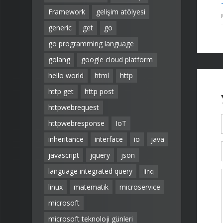
Framework
gelişim atölyesi
generic
get
go
go programming language
golang
google cloud platform
hello world
html
http
http get
http post
httpwebrequest
httpwebresponse
IoT
inheritance
interface
io
java
javascript
jquery
json
language integrated query
linq
linux
matematik
microservice
microsoft
microsoft teknoloji günleri