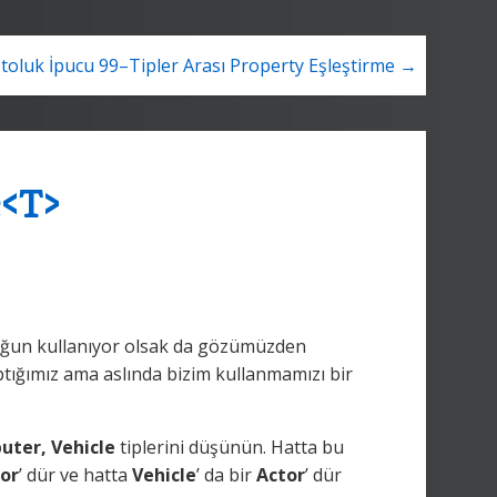
toluk İpucu 99–Tipler Arası Property Eşleştirme →
e<T>
yoğun kullanıyor olsak da gözümüzden
aptığımız ama aslında bizim kullanmamızı bir
uter, Vehicle
tiplerini düşünün. Hatta bu
or
’ dür ve hatta
Vehicle
’ da bir
Actor
’ dür