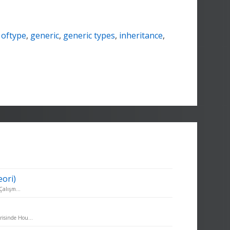
,
oftype
,
generic
,
generic types
,
inheritance
,
ori)
Çalışm...
isinde Hou...