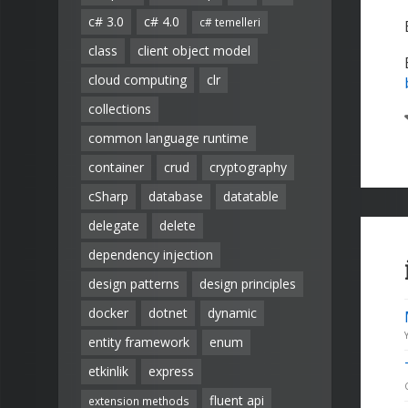
c# 3.0
c# 4.0
c# temelleri
class
client object model
cloud computing
clr
collections
common language runtime
container
crud
cryptography
cSharp
database
datatable
delegate
delete
dependency injection
design patterns
design principles
docker
dotnet
dynamic
entity framework
enum
etkinlik
express
fluent api
extension methods