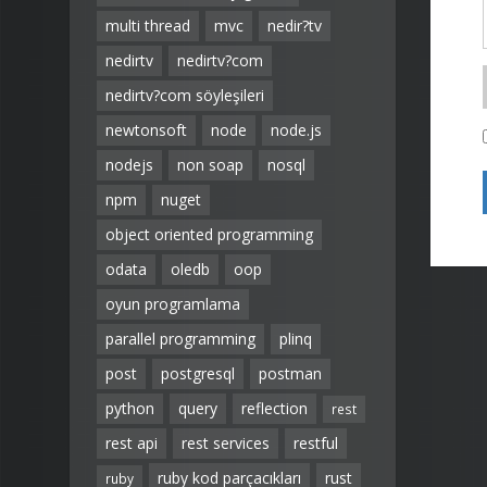
multi thread
mvc
nedir?tv
nedirtv
nedirtv?com
nedirtv?com söyleşileri
newtonsoft
node
node.js
nodejs
non soap
nosql
npm
nuget
object oriented programming
odata
oledb
oop
oyun programlama
parallel programming
plinq
post
postgresql
postman
python
query
reflection
rest
rest api
rest services
restful
ruby kod parçacıkları
rust
ruby