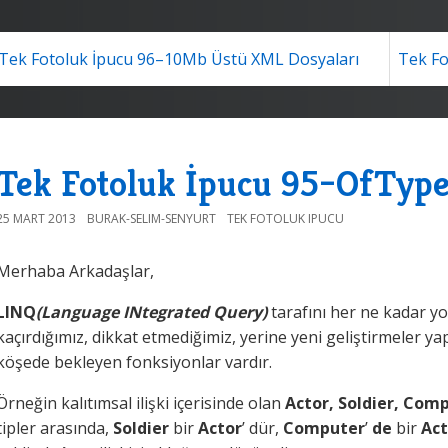
Tek Fotoluk İpucu 96–10Mb Üstü XML Dosyaları
Tek Fo
Tek Fotoluk İpucu 95–OfTyp
25 MART 2013
BURAK-SELIM-SENYURT
TEK FOTOLUK IPUCU
Merhaba Arkadaşlar,
LINQ
(Language INtegrated Query)
tarafını her ne kadar 
kaçırdığımız, dikkat etmediğimiz, yerine yeni geliştirmeler y
köşede bekleyen fonksiyonlar vardır.
Örneğin kalıtımsal ilişki içerisinde olan
Actor, Soldier, Comp
tipler arasında,
Soldier
bir
Actor
’ dür,
Computer
’
de
bir
Act