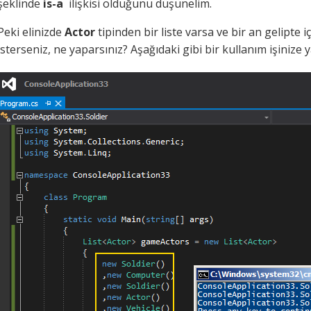
şeklinde
is-a
ilişkisi olduğunu düşünelim.
Peki elinizde
Actor
tipinden bir liste varsa ve bir an gelipte
isterseniz, ne yaparsınız? Aşağıdaki gibi bir kullanım işinize