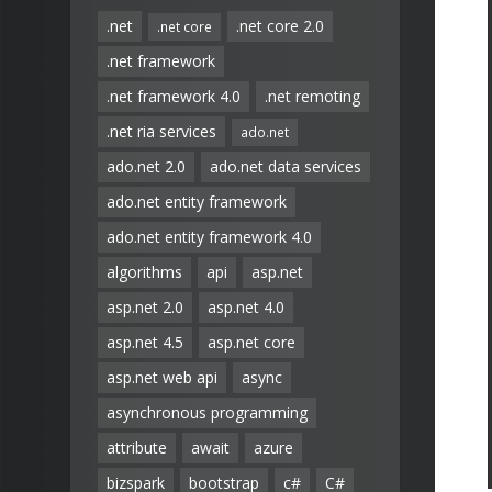
.net
.net core 2.0
.net core
.net framework
.net framework 4.0
.net remoting
.net ria services
ado.net
ado.net 2.0
ado.net data services
ado.net entity framework
ado.net entity framework 4.0
algorithms
api
asp.net
asp.net 2.0
asp.net 4.0
asp.net 4.5
asp.net core
asp.net web api
async
asynchronous programming
attribute
await
azure
bizspark
bootstrap
c#
C#