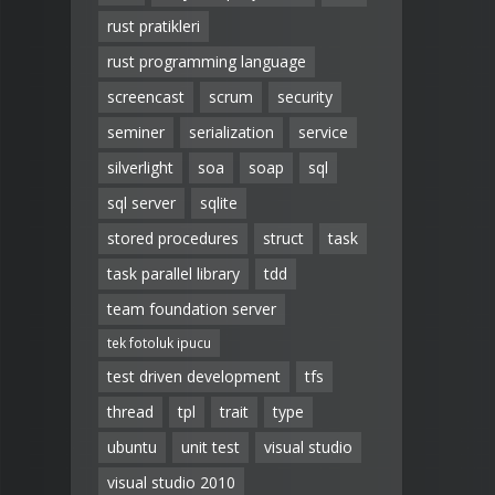
rust pratikleri
rust programming language
screencast
scrum
security
seminer
serialization
service
silverlight
soa
soap
sql
sql server
sqlite
stored procedures
struct
task
task parallel library
tdd
team foundation server
tek fotoluk ipucu
test driven development
tfs
thread
tpl
trait
type
ubuntu
unit test
visual studio
visual studio 2010