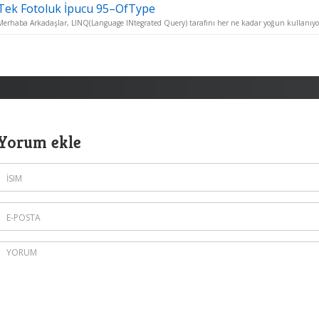
Tek Fotoluk İpucu 95–OfType
Merhaba Arkadaşlar, LINQ(Language INtegrated Query) tarafını her ne kadar yoğun kullanıyor
Yorum ekle