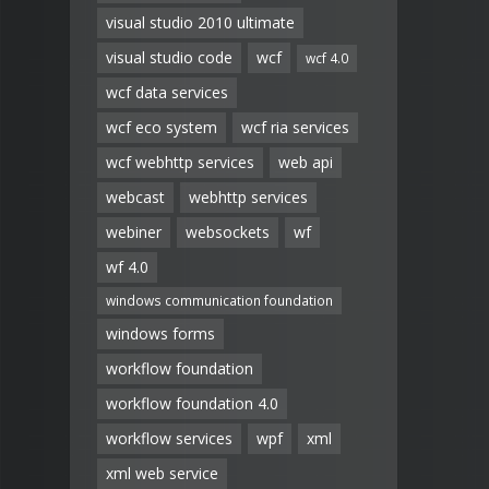
visual studio 2010 ultimate
visual studio code
wcf
wcf 4.0
wcf data services
wcf eco system
wcf ria services
wcf webhttp services
web api
webcast
webhttp services
webiner
websockets
wf
wf 4.0
windows communication foundation
windows forms
workflow foundation
workflow foundation 4.0
workflow services
wpf
xml
xml web service