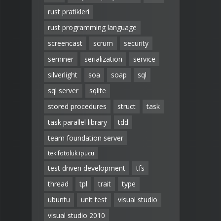
rust pratikleri
rust programming language
screencast
scrum
security
seminer
serialization
service
silverlight
soa
soap
sql
sql server
sqlite
stored procedures
struct
task
task parallel library
tdd
team foundation server
tek fotoluk ipucu
test driven development
tfs
thread
tpl
trait
type
ubuntu
unit test
visual studio
visual studio 2010