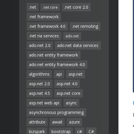
.net
.net core 2.0
.net core
.net framework
.net framework 4.0
.net remoting
.net ria services
ado.net
ado.net 2.0
ado.net data services
ado.net entity framework
ado.net entity framework 4.0
algorithms
api
asp.net
asp.net 2.0
asp.net 4.0
asp.net 4.5
asp.net core
asp.net web api
async
asynchronous programming
attribute
await
azure
bizspark
bootstrap
c#
C#