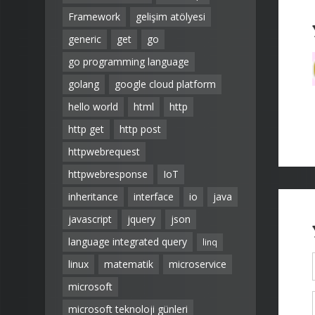
Framework
gelişim atölyesi
generic
get
go
go programming language
golang
google cloud platform
hello world
html
http
http get
http post
httpwebrequest
httpwebresponse
IoT
inheritance
interface
io
java
javascript
jquery
json
language integrated query
linq
linux
matematik
microservice
microsoft
microsoft teknoloji günleri