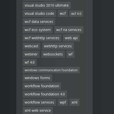
visual studio 2010 ultimate
visual studio code
wcf
wcf 4.0
wcf data services
wcf eco system
wcf ria services
wcf webhttp services
web api
webcast
webhttp services
webiner
websockets
wf
wf 4.0
windows communication foundation
windows forms
workflow foundation
workflow foundation 4.0
workflow services
wpf
xml
xml web service