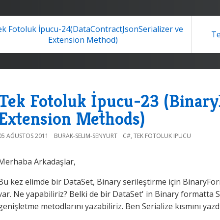
k Fotoluk İpucu-24(DataContractJsonSerializer ve
Te
Extension Method)
Tek Fotoluk İpucu-23 (Binary
Extension Methods)
05 AĞUSTOS 2011
BURAK-SELIM-SENYURT
C#
,
TEK FOTOLUK IPUCU
Merhaba Arkadaşlar,
Bu kez elimde bir DataSet, Binary serileştirme için BinaryFo
var. Ne yapabiliriz? Belki de bir DataSet' in Binary formatta S
genişletme metodlarını yazabiliriz. Ben Serialize kısmını yazd