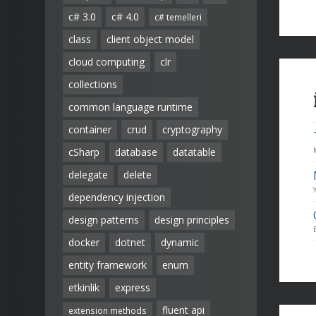
c# 3.0
c# 4.0
c# temelleri
class
client object model
cloud computing
clr
collections
common language runtime
container
crud
cryptography
cSharp
database
datatable
delegate
delete
dependency injection
design patterns
design principles
docker
dotnet
dynamic
entity framework
enum
etkinlik
express
fluent api
extension methods