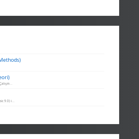
 Methods)
.
ori)
Çalışm...
 9.0) i...