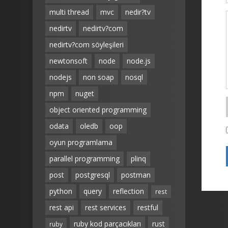
multi thread
mvc
nedir?tv
nedirtv
nedirtv?com
nedirtv?com söyleşileri
newtonsoft
node
node.js
nodejs
non soap
nosql
npm
nuget
object oriented programming
odata
oledb
oop
oyun programlama
parallel programming
plinq
post
postgresql
postman
python
query
reflection
rest
rest api
rest services
restful
ruby kod parçacıkları
rust
ruby