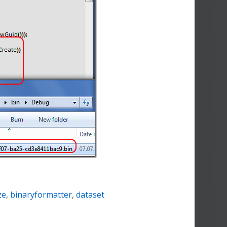
ze
,
binaryformatter
,
dataset