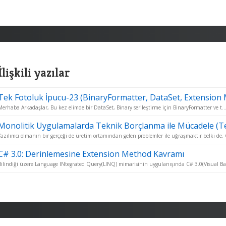
İlişkili yazılar
Tek Fotoluk İpucu-23 (BinaryFormatter, DataSet, Extension
Merhaba Arkadaşlar, Bu kez elimde bir DataSet, Binary serileştirme için BinaryFormatter ve t..
Monolitik Uygulamalarda Teknik Borçlanma ile Mücadele (Te
Yazılımcı olmanın bir gerçeği de üretim ortamından gelen problemler ile uğraşmaktır belki de. 
C# 3.0: Derinlemesine Extension Method Kavramı
Bilindiği üzere Language INtegrated Query(LINQ) mimarisinin uygulanışında C# 3.0(Visual Basic