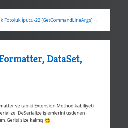
k Fotoluk İpucu-22 (GetCommandLineArgs) →
Formatter, DataSet,
rmatter ve tabiki Extension Method kabiliyeti
erialize, DeSerialize işlemlerini üstlenen
ım. Gerisi size kalmış