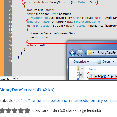
BinaryDataSet.rar (49,42 kb)
Etiketler :
c#
,
c# temelleri
,
extension methods
,
binary seriali
6 kişi tarafından 5.0 olarak değerlendirildi