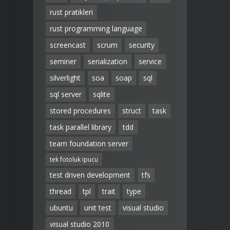
rust pratikleri
rust programming language
screencast
scrum
security
seminer
serialization
service
silverlight
soa
soap
sql
sql server
sqlite
stored procedures
struct
task
task parallel library
tdd
team foundation server
tek fotoluk ipucu
test driven development
tfs
thread
tpl
trait
type
ubuntu
unit test
visual studio
visual studio 2010