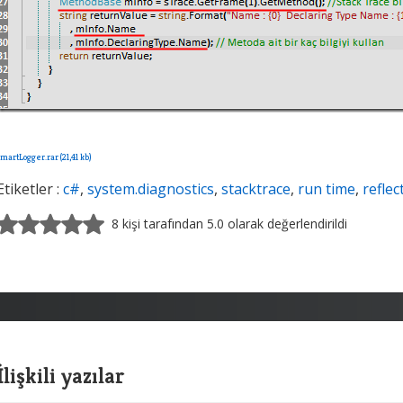
SmartLogger.rar (21,41 kb)
Etiketler :
c#
,
system.diagnostics
,
stacktrace
,
run time
,
reflec
8 kişi tarafından 5.0 olarak değerlendirildi
İlişkili yazılar