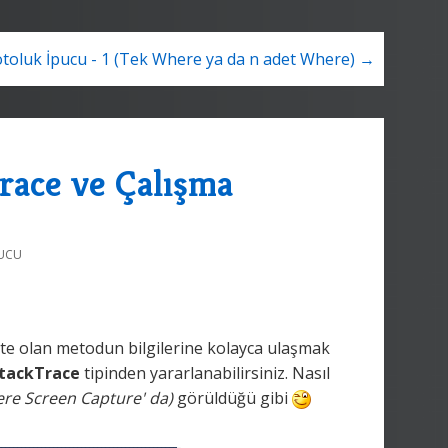
toluk İpucu - 1 (Tek Where ya da n adet Where) →
race ve Çalışma
PUCU
e olan metodun bilgilerine kolayca ulaşmak
tackTrace
tipinden yararlanabilirsiniz. Nasıl
zere Screen Capture' da)
görüldüğü gibi