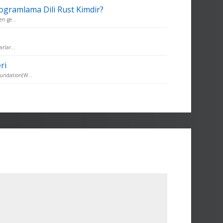
rogramlama Dili Rust Kimdir?
en ge...
rlar...
ri
undation(W...