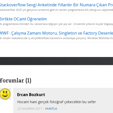
Stackoverflow Sevgi Anketinde Yıllardır Bir Numara Çıkan P
Stackoverflow 2020 yılı geliştirici anketine göre en sevilen programlama dili olduğunu söylemed
Birlikte OCaml Öğrenelim
İlk programlama dilinden bu zamanlara değişen çok şey var. Üniversite yıllarım kişisel bilgisaya
WWF : Çalışma Zamanı Motoru, Singleton ve Factory Desenle
Bir önceki makalemizde iş akışı(Workflow) kavramını anlamaya çalışmış, Windows Workflow Fo
Yorumlar (1)
Ercan Bozkurt
Hocam hani gerçek fotoğraf çekecektin bu sefer
22 HAZIRAN 2011
-
YANITLA