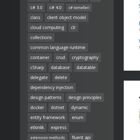
c# 3.0
c# 4.0
c# temelleri
class
client object model
cloud computing
clr
collections
common language runtime
container
crud
cryptography
cSharp
database
datatable
delegate
delete
dependency injection
design patterns
design principles
docker
dotnet
dynamic
entity framework
enum
etkinlik
express
fluent api
extension methods