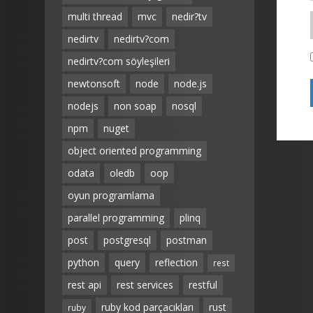
multi thread
mvc
nedir?tv
nedirtv
nedirtv?com
nedirtv?com söyleşileri
newtonsoft
node
node.js
nodejs
non soap
nosql
npm
nuget
object oriented programming
odata
oledb
oop
oyun programlama
parallel programming
plinq
post
postgresql
postman
python
query
reflection
rest
rest api
rest services
restful
ruby kod parçacıkları
rust
ruby