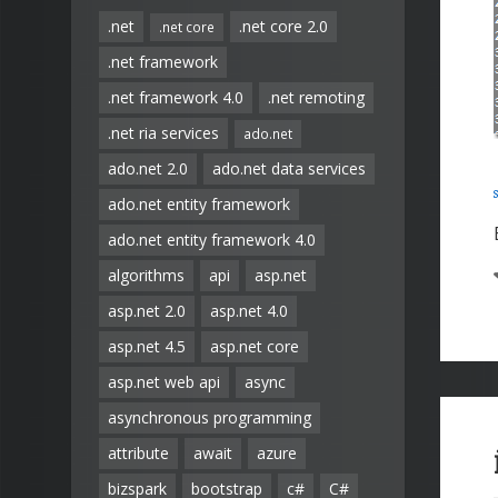
.net
.net core 2.0
.net core
.net framework
.net framework 4.0
.net remoting
.net ria services
ado.net
ado.net 2.0
ado.net data services
ado.net entity framework
ado.net entity framework 4.0
algorithms
api
asp.net
asp.net 2.0
asp.net 4.0
asp.net 4.5
asp.net core
asp.net web api
async
asynchronous programming
attribute
await
azure
bizspark
bootstrap
c#
C#