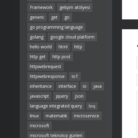
Framework
gelişim atölyesi
generic
get
go
go programming language
golang
google cloud platform
hello world
html
http
http get
http post
httpwebrequest
httpwebresponse
IoT
inheritance
interface
io
java
javascript
jquery
json
language integrated query
linq
linux
matematik
microservice
microsoft
microsoft teknoloji günleri