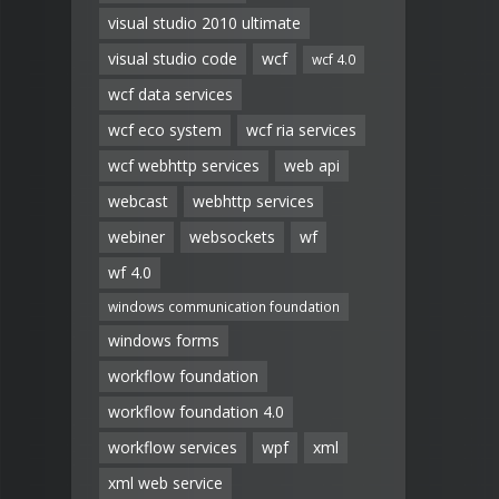
visual studio 2010 ultimate
visual studio code
wcf
wcf 4.0
wcf data services
wcf eco system
wcf ria services
wcf webhttp services
web api
webcast
webhttp services
webiner
websockets
wf
wf 4.0
windows communication foundation
windows forms
workflow foundation
workflow foundation 4.0
workflow services
wpf
xml
xml web service