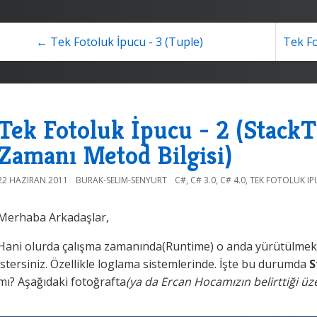
← Tek Fotoluk İpucu - 3 (Tuple)
Tek Fo
Tek Fotoluk İpucu - 2 (StackT
Zamanı Metod Bilgisi)
22 HAZIRAN 2011
BURAK-SELIM-SENYURT
C#
,
C# 3.0
,
C# 4.0
,
TEK FOTOLUK I
Merhaba Arkadaşlar,
Hani olurda çalışma zamanında(Runtime) o anda yürütülmekt
istersiniz. Özellikle loglama sistemlerinde. İşte bu durumda
S
mı? Aşağıdaki fotoğrafta
(ya da Ercan Hocamızın belirttiği ü