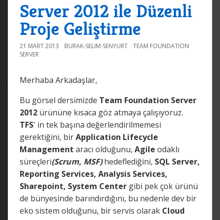
Server 2012 ile Düzenli
Proje Geliştirme
21 MART 2013
BURAK-SELIM-SENYURT
TEAM FOUNDATION
SERVER
Merhaba Arkadaşlar,
Bu görsel dersimizde
Team Foundation Server
2012
ürününe kısaca göz atmaya çalışıyoruz.
TFS
' in tek başına değerlendirilmemesi
gerektiğini, bir
Application Lifecycle
Management
aracı olduğunu,
Agile
odaklı
süreçleri
(Scrum, MSF)
hedeflediğini,
SQL Server,
Reporting Services, Analysis Services,
Sharepoint, System Center
gibi pek çok ürünü
de bünyesinde barındırdığını, bu nedenle dev bir
eko sistem olduğunu, bir servis olarak
Cloud