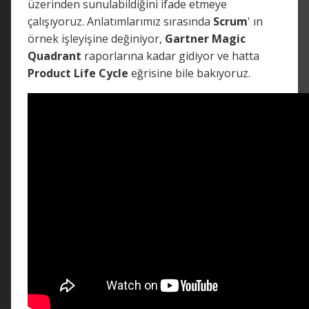
üzerinden sunulabildiğini ifade etmeye
çalışıyoruz. Anlatımlarımız sırasında
Scrum
' ın
örnek işleyişine değiniyor,
Gartner Magic
Quadrant
raporlarına kadar gidiyor ve hatta
Product Life Cycle
eğrisine bile bakıyoruz.