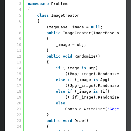
3
namespace
Problem
4
{
5
class
ImageCreator
6
{
7
ImageBase _image = 
null
;
8
public
ImageCreator(ImageBase obj)
9
{
10
_image = obj;
11
}
12
public
void
Randomize()
13
{
14
if
(_image 
is
Bmp)
15
((Bmp)_image).Randomize();
16
else
if
(_image 
is
Jpg)
17
((Jpg)_image).Randomize();
18
else
if
(_image 
is
Tif)
19
((Tif)_image).Randomize();
20
else
21
Console.WriteLine(
"Geçersiz 
22
}
23
public
void
Draw()
24
{