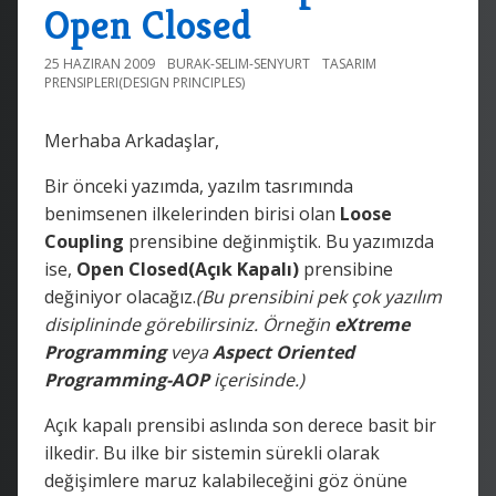
Open Closed
25 HAZIRAN 2009
BURAK-SELIM-SENYURT
TASARIM
PRENSIPLERI(DESIGN PRINCIPLES)
Merhaba Arkadaşlar,
Bir önceki yazımda, yazılm tasrımında
benimsenen ilkelerinden birisi olan
Loose
Coupling
prensibine değinmiştik. Bu yazımızda
ise,
Open Closed(Açık Kapalı)
prensibine
değiniyor olacağız.
(Bu prensibini pek çok yazılım
disiplininde görebilirsiniz. Örneğin
eXtreme
Programming
veya
Aspect Oriented
Programming-AOP
içerisinde.)
Açık kapalı prensibi aslında son derece basit bir
ilkedir. Bu ilke bir sistemin sürekli olarak
değişimlere maruz kalabileceğini göz önüne