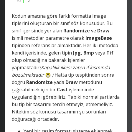
92
}
Kodun amacına göre farklı formatta Image
tiplerini oluşturan bir sınıf söz konusudur. Bu
sınıf içerisinde yer alan
Randomize
ve
Draw
isimli metodlar parametre olarak
ImageBase
tipinden referanslar almaktadır. Her iki metodda
kendi içerisinde, gelen tipin
Jpg, Bmp
veya
Tif
olup olmadığına bakarak işlemler
yapmaktadır
(Kapalılık ilkesi zaten if kısmında
bozulmaktadır
)
Hatta tip tespitinden sonra
doğru
Randomize
yada
Draw
metodunu
çağırabilmek için bir
Cast
işlemininde
uygulandığını görebiliriz. Tabiki normal şartlarda
bu tip bir tasarımı tercih etmeyiz, etmemeliyiz.
Nitekim söz konusu tasarımın şu sorunları
doğuracağı ortadadır.
Yeni bir resim formatı sisteme eklenmek