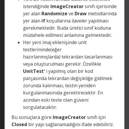
istendiğinde
ImageCreator
sınıfı içerisinde
yer alan
Randomize
ve
Draw
metodlarında
yer alan
if
koşullarına ilaveler yapılması
gerekmektedir. Buda üretici sınıf koduna
müdahele edilmesi anlamına gelmektedir.
Her yeni imaj eklenişinde unit
testlerininde(eğer
hazırlanmışlarda) tekrardan tasarlanması
veya oluşturulması gerekir. Özellikle
UnitTest'
i yapılmış olan bir kod
parçasında tekrardan değişikliğe gidilmek
zorunda kalınması, testin yeniden
kurgulanmasınıda gerektirecektir. En
azından eski teste olan güveni
sorgulatacaktır.
Bu sonuçlara göre
ImageCreator
sınıfı için
Closed
bir yapı sağlanamadığını ifade edebiliriz.