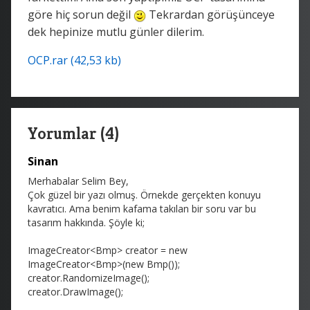
göre hiç sorun değil
Tekrardan görüşünceye
dek hepinize mutlu günler dilerim.
OCP.rar (42,53 kb)
Yorumlar (4)
Sinan
Merhabalar Selim Bey,
Çok güzel bir yazı olmuş. Örnekde gerçekten konuyu
kavratıcı. Ama benim kafama takılan bir soru var bu
tasarım hakkında. Şöyle ki;
ImageCreator<Bmp> creator = new
ImageCreator<Bmp>(new Bmp());
creator.RandomizeImage();
creator.DrawImage();