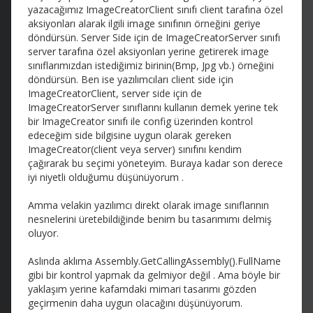
yazacağımız ImageCreatorClient sınıfı client tarafına özel
aksiyonları alarak ilgili image sınıfının örneğini geriye
döndürsün. Server Side için de ImageCreatorServer sınıfı
server tarafına özel aksiyonları yerine getirerek image
sınıflarımızdan istediğimiz birinin(Bmp, Jpg vb.) örneğini
döndürsün. Ben ise yazılımcıları client side için
ImageCreatorClient, server side için de
ImageCreatorServer sınıflarını kullanın demek yerine tek
bir ImageCreator sınıfı ile config üzerinden kontrol
edeceğim side bilgisine uygun olarak gereken
ImageCreator(client veya server) sınıfını kendim
çağırarak bu seçimi yöneteyim. Buraya kadar son derece
iyi niyetli olduğumu düşünüyorum
.
Amma velakin yazılımcı direkt olarak image sınıflarının
nesnelerini üretebildiğinde benim bu tasarımımı delmiş
oluyor.
Aslında aklıma Assembly.GetCallingAssembly().FullName
gibi bir kontrol yapmak da gelmiyor değil
. Ama böyle bir
yaklaşım yerine kafamdaki mimari tasarımı gözden
geçirmenin daha uygun olacağını düşünüyorum.