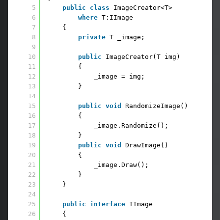
5
public
class
ImageCreator<T>
6
where
T:IImage
7
{
8
private
T _image;
9
10
public
ImageCreator(T img)
11
{
12
_image = img;
13
}
14
15
public
void
RandomizeImage()
16
{
17
_image.Randomize();
18
}
19
public
void
DrawImage()
20
{
21
_image.Draw();
22
}
23
}
24
25
public
interface
IImage
26
{