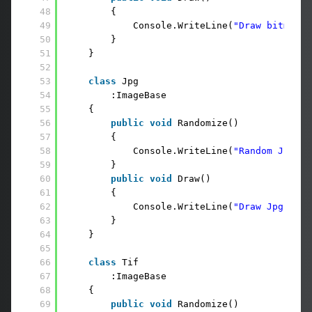
48
{
49
Console.WriteLine(
"Draw bitmap"
)
50
}
51
}
52
53
class
Jpg
54
:ImageBase
55
{
56
public
void
Randomize()
57
{
58
Console.WriteLine(
"Random Jpg"
);
59
}
60
public
void
Draw()
61
{
62
Console.WriteLine(
"Draw Jpg"
);
63
}
64
}
65
66
class
Tif
67
:ImageBase
68
{
69
public
void
Randomize()