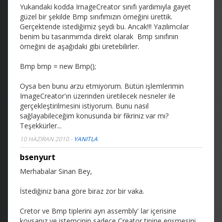
Yukarıdaki kodda ImageCreator sınıfı yardımıyla gayet
güzel bir şekilde Bmp sınıfımızın örneğini ürettik.
Gerçektende istediğimiz şeydi bu. Ancak!!! Yazılımcılar
benim bu tasarımımda direkt olarak Bmp sınıfının
örneğini de aşağıdaki gibi üretebilirler.
Bmp bmp = new Bmp();
Oysa ben bunu arzu etmiyorum. Bütün işlemlerimin
ImageCreator'ın üzerinden üretilecek nesneler ile
gerçekleştirilmesini istiyorum. Bunu nasıl
sağlayabileceğim konusunda bir fikriniz var mı?
Teşekkürler...
10 HAZIRAN 2010
-
YANITLA
bsenyurt
Merhabalar Sinan Bey,
İstediğiniz bana göre biraz zor bir vaka.
Cretor ve Bmp tiplerini ayrı assembly' lar içerisine
koysanız ve istemcinin sadece Creator tipine erişmesini