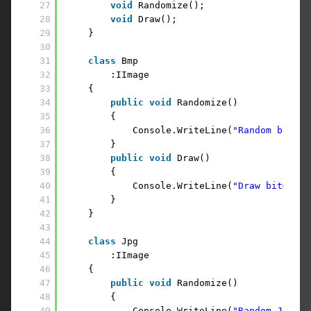
27
void
Randomize();
28
void
Draw();
29
}
30
31
class
Bmp
32
:IImage
33
{
34
public
void
Randomize()
35
{
36
Console.WriteLine(
"Random bitmap
37
}
38
public
void
Draw()
39
{
40
Console.WriteLine(
"Draw bitmap"
)
41
}
42
}
43
44
class
Jpg
45
:IImage
46
{
47
public
void
Randomize()
48
{
49
Console.WriteLine(
"Random Jpg"
);