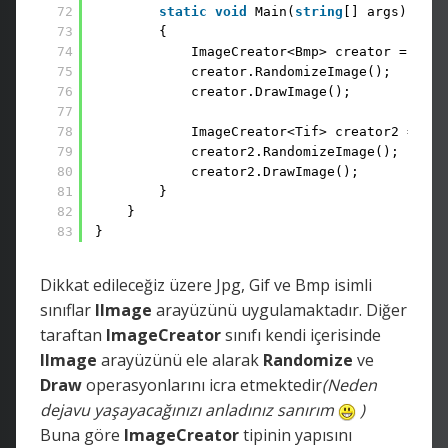
72
static
void
Main(
string
[] args)
73
{
74
ImageCreator<Bmp> creator = 
new
75
creator.RandomizeImage();
76
creator.DrawImage();
77
78
ImageCreator<Tif> creator2 = 
new
79
creator2.RandomizeImage();
80
creator2.DrawImage();           
81
}
82
}
83
}
Dikkat edileceğiz üzere Jpg, Gif ve Bmp isimli
sınıflar
IImage
arayüzünü uygulamaktadır. Diğer
taraftan
ImageCreator
sınıfı kendi içerisinde
IImage
arayüzünü ele alarak
Randomize
ve
Draw
operasyonlarını icra etmektedir
(Neden
dejavu yaşayacağınızı anladınız sanırım
)
Buna göre
ImageCreator
tipinin yapısını