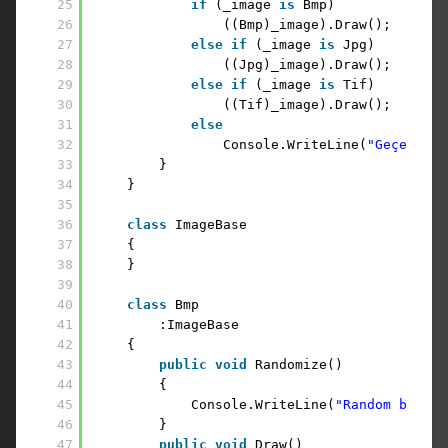
25
if
(_image 
is
Bmp)
26
((Bmp)_image).Draw();
27
else
if
(_image 
is
Jpg)
28
((Jpg)_image).Draw();
29
else
if
(_image 
is
Tif)
30
((Tif)_image).Draw();
31
else
32
Console.WriteLine(
"Geçersiz 
33
}    
34
}
35
36
class
ImageBase
37
{
38
}
39
40
class
Bmp
41
:ImageBase
42
{
43
public
void
Randomize()
44
{
45
Console.WriteLine(
"Random bitmap
46
}
47
public
void
Draw()