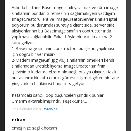
Aslında bir tane BaseImage sınıfı yazılmak ve tüm image
sınıflarının bundan türemesinin sağlamak(yeni yazdığım
ImageCreatorClient ve ImageCreatorServer sınıfları iptal
ediyorum bu durumda) suretiyle client side, server side
aksiyonlarının bu BaseImage sınıfının contructor ında
yapılması sağlanabilir. Fakat böyle olunca da aklıma 2
soru geliyor.
1-BaseImage sınıfının constructor ı bu işlerin yapılması
için doğru bir yer midir?
2-Madem image(Gif, Jpg vb.) sınıflarının örnekleri kendi
sınıflarından üretilebiliyorsa ImageCreator sınıfının
işlevinin o kadar da elzem olmadığı ortaya çıkıyor. Hasılı
bu tasarımı bir kutu olarak görürsek işimizi gören bir tane
giriş varken bir ikincisi bana ters geliyor.
Kafamdaki sancılı oop düşünceleri şimdilik bunlar.
Umarım aktarabilmişimdir. Teşekkürler...
11 HAZIRAN 2010
-
YANITLA
erkan
emeğinize sağlık hocam