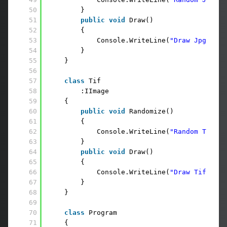
50
}
51
public
void
Draw()
52
{
53
Console.WriteLine(
"Draw Jpg"
);
54
}
55
}
56
57
class
Tif
58
:IImage
59
{
60
public
void
Randomize()
61
{
62
Console.WriteLine(
"Random Tif"
);
63
}
64
public
void
Draw()
65
{
66
Console.WriteLine(
"Draw Tif"
);
67
}
68
}
69
70
class
Program
71
{