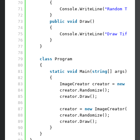
70
{
71
Console.WriteLine(
"Random Tif"
);
72
}
73
public
void
Draw()
74
{
75
Console.WriteLine(
"Draw Tif"
);
76
}
77
}
78
79
class
Program
80
{
81
static
void
Main(
string
[] args)
82
{
83
ImageCreator creator = 
new
Image
84
creator.Randomize();
85
creator.Draw();
86
87
creator = 
new
ImageCreator(
new
T
88
creator.Randomize();
89
creator.Draw();
90
}
91
}