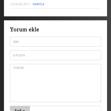
13 OCAK 2017
-
YANITLA
Yorum ekle
5+5 =