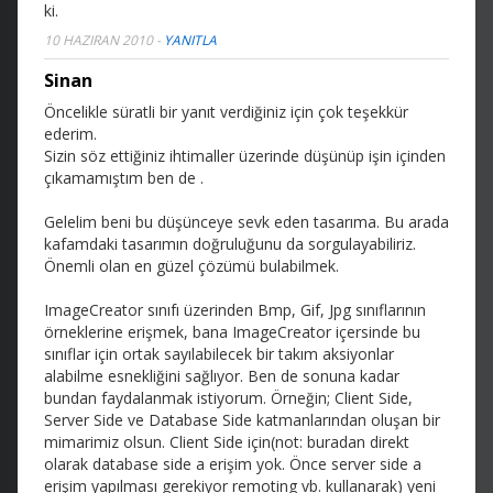
ki.
10 HAZIRAN 2010
-
YANITLA
Sinan
Öncelikle süratli bir yanıt verdiğiniz için çok teşekkür
ederim.
Sizin söz ettiğiniz ihtimaller üzerinde düşünüp işin içinden
çıkamamıştım ben de
.
Gelelim beni bu düşünceye sevk eden tasarıma. Bu arada
kafamdaki tasarımın doğruluğunu da sorgulayabiliriz.
Önemli olan en güzel çözümü bulabilmek.
ImageCreator sınıfı üzerinden Bmp, Gif, Jpg sınıflarının
örneklerine erişmek, bana ImageCreator içersinde bu
sınıflar için ortak sayılabilecek bir takım aksiyonlar
alabilme esnekliğini sağlıyor. Ben de sonuna kadar
bundan faydalanmak istiyorum. Örneğin; Client Side,
Server Side ve Database Side katmanlarından oluşan bir
mimarimiz olsun. Client Side için(not: buradan direkt
olarak database side a erişim yok. Önce server side a
erişim yapılması gerekiyor remoting vb. kullanarak) yeni