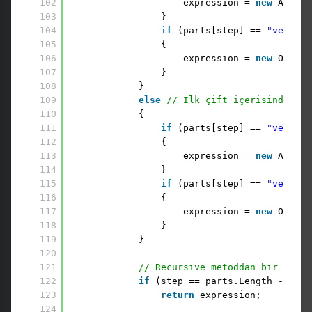
102
expression = 
new
AndExp
103
}
104
if
(parts[step] == 
"veya"
)
105
{
106
expression = 
new
OrExpr
107
}
108
}
109
else
// İlk çift içerisindeki o
110
{
111
if
(parts[step] == 
"ve"
)
112
{
113
expression = 
new
AndExp
114
}
115
if
(parts[step] == 
"veya"
)
116
{
117
expression = 
new
OrExpr
118
}
119
}
120
121
// Recursive metoddan bir notka
122
if
(step == parts.Length - 2)
123
return
expression;
124