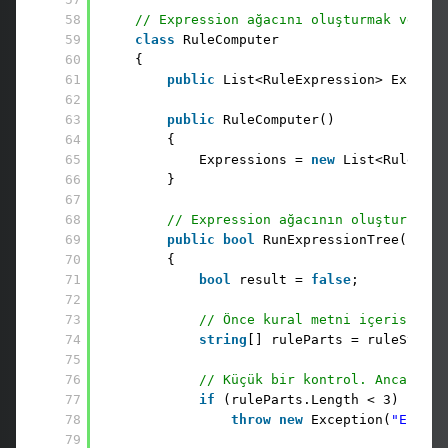
58
// Expression ağacını oluşturmak ve çaş
59
class
RuleComputer
60
{
61
public
List<RuleExpression> Express
62
63
public
RuleComputer()
64
{
65
Expressions = 
new
List<RuleExpr
66
}
67
68
// Expression ağacının oluşturucusu
69
public
bool
RunExpressionTree(
strin
70
{            
71
bool
result = 
false
;
72
73
// Önce kural metni içerisindek
74
string
[] ruleParts = ruleSyntax
75
76
// Küçük bir kontrol. Ancak faz
77
if
(ruleParts.Length < 3)
78
throw
new
Exception(
"Eleman
79