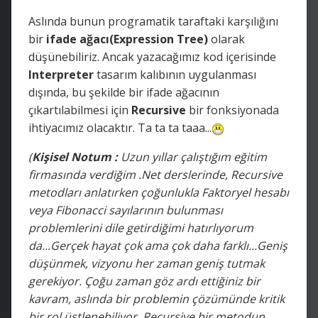
Aslında bunun programatik taraftaki karşılığını
bir
ifade ağacı(Expression Tree)
olarak
düşünebiliriz. Ancak yazacağımız kod içerisinde
Interpreter
tasarım kalıbının uygulanması
dışında, bu şekilde bir ifade ağacının
çıkartılabilmesi için
Recursive
bir fonksiyonada
ihtiyacımız olacaktır. Ta ta ta taaa...
(
Kişisel Notum :
Uzun yıllar çalıştığım eğitim
firmasında verdiğim .Net derslerinde, Recursive
metodları anlatırken çoğunlukla Faktoryel hesabı
veya Fibonacci sayılarının bulunması
problemlerini dile getirdiğimi hatırlıyorum
da...Gerçek hayat çok ama çok daha farklı...Geniş
düşünmek, vizyonu her zaman geniş tutmak
gerekiyor. Çoğu zaman göz ardı ettiğiniz bir
kavram, aslında bir problemin çözümünde kritik
bir rol üstlenebiliyor. Recursive bir metodun