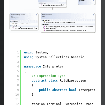
1
using
System;
2
using
System.Collections.Generic;
3
4
namespace
Interpreter
5
{
6
// Expression Type
7
abstract
class
RuleExpression
8
{   
9
public
abstract
bool
Interpret(List
10
}
11
12
#region Terminal Expression Types