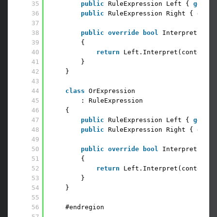
35
public
RuleExpression Left { 
get
; 
s
36
public
RuleExpression Right { 
get
; 
37
38
public
override
bool
Interpret(List
39
{
40
return
Left.Interpret(context) 
41
}
42
}
43
44
class
OrExpression
45
: RuleExpression
46
{
47
public
RuleExpression Left { 
get
; 
s
48
public
RuleExpression Right { 
get
; 
49
50
public
override
bool
Interpret(List
51
{
52
return
Left.Interpret(context) 
53
}
54
}
55
56
#endregion
57