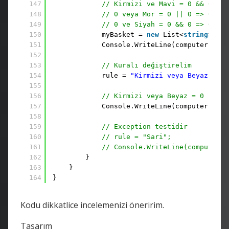
147
// Kirmizi ve Mavi = 0 && 0 => 
148
// 0 veya Mor = 0 || 0 => 0
149
// 0 ve Siyah = 0 && 0 => 0
150
myBasket = 
new
List<
string
> { 
"
151
Console.WriteLine(computer.RunE
152
153
// Kuralı değiştirelim
154
rule = 
"Kirmizi veya Beyaz"
;
155
156
// Kirmizi veya Beyaz = 0 || 1 
157
Console.WriteLine(computer.RunE
158
159
// Exception testidir
160
// rule = "Sari";
161
// Console.WriteLine(computer.R
162
}
163
}
164
}
Kodu dikkatlice incelemenizi öneririm.
Tasarım