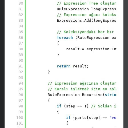
80
// Expression Tree oluşturulmas
81
RuleExpression longExpression =
82
// Expression ağacı koleksiyona
83
Expressions.Add(longExpression)
84
85
// Koleksiyondaki her bir Expre
86
foreach
(RuleExpression express
87
{
88
result = expression.Interpr
89
}
90
91
return
result;
92
}
93
94
// Expression ağacının oluşturulmas
95
// Kuralı işletmek için en soldaki 
96
RuleExpression Recursive(
string
[] p
97
{           
98
if
(step == 1) 
// Soldan ilk op
99
{
100
if
(parts[step] == 
"ve"
)
101
{