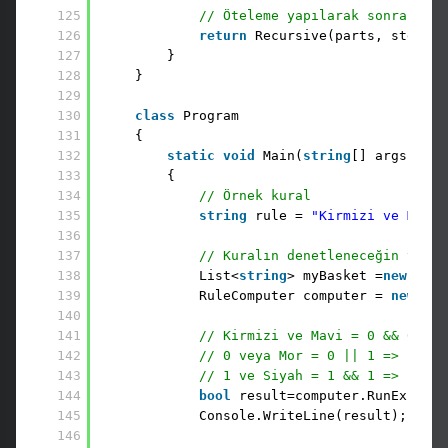
125
// Öteleme yapılarak sonraki çi
126
return
Recursive(parts, step + 
127
}
128
}
129
130
class
Program
131
{
132
static
void
Main(
string
[] args)
133
{
134
// Örnek kural
135
string
rule = 
"Kirmizi ve Mavi 
136
137
// Kuralın denetleneceğin veri 
138
List<
string
> myBasket =
new
List
139
RuleComputer computer = 
new
Rul
140
141
// Kirmizi ve Mavi = 0 && 0 => 
142
// 0 veya Mor = 0 || 1 => 1
143
// 1 ve Siyah = 1 && 1 => 1
144
bool
result=computer.RunExpress
145
Console.WriteLine(result);
146