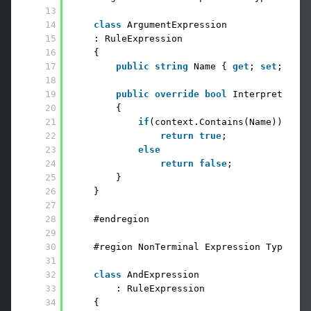
13
14
class
ArgumentExpression
15
: RuleExpression
16
{
17
public
string
Name { 
get
; 
set
; }
18
19
public
override
bool
Interpret(List
20
{
21
if
(context.Contains(Name))
22
return
true
;
23
else
24
return
false
;
25
}
26
}
27
28
#endregion
29
30
#region NonTerminal Expression Types
31
32
class
AndExpression
33
: RuleExpression
34
{