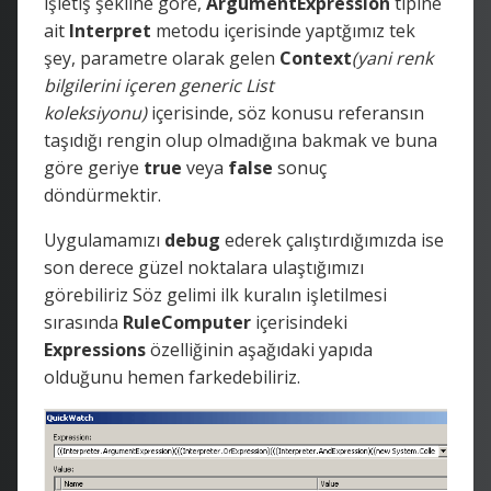
işletiş şekline göre,
ArgumentExpression
tipine
ait
Interpret
metodu içerisinde yaptğımız tek
şey, parametre olarak gelen
Context
(yani renk
bilgilerini içeren generic List
koleksiyonu)
içerisinde, söz konusu referansın
taşıdığı rengin olup olmadığına bakmak ve buna
göre geriye
true
veya
false
sonuç
döndürmektir.
Uygulamamızı
debug
ederek çalıştırdığımızda ise
son derece güzel noktalara ulaştığımızı
görebiliriz Söz gelimi ilk kuralın işletilmesi
sırasında
RuleComputer
içerisindeki
Expressions
özelliğinin aşağıdaki yapıda
olduğunu hemen farkedebiliriz.