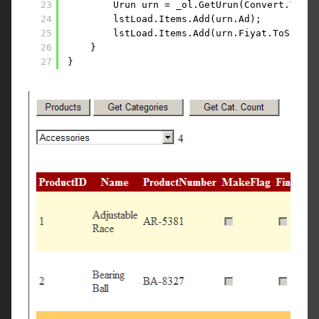
23
Urun urn = _ol.GetUrun(Convert.ToInt
24
lstLoad.Items.Add(urn.Ad);
25
lstLoad.Items.Add(urn.Fiyat.ToString
26
}
27
}