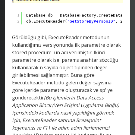
1
Database db = DatabaseFactory.CreateDatabase(
2
db.ExecuteReader(
"GetStoreByPersonID"
, 277);
Görüldüğü gibi, ExecuteReader metodunun
kullandığımız versiyonunda ilk parametre olarak
stored procedure' ün adı verilmiştir. İkinci
parametre olarak ise, params anahtar sözcüğü
kullanılarak n sayıda object tipinden değer
girilebilmesi sağlanmıştır. Buna göre
ExecuteReader metodu gelen değer sayısına
göre içeride parametre oluşturacak ve sp' ye
gönderecektir
(Bu işlemlerin Data Access
Application Block (Veri Erişimi Uygulama Bloğu)
içerisindeki kodlarda nasıl yapıldığını görmek
için, ExecuteReader satırına Breakpoint
koymanızı ve F11 ile adım adım ilerlemenizi