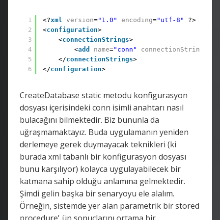
1
<?
xml
version
=
"1.0"
encoding
=
"utf-8"
?>
2
<
configuration
>
3
<
connectionStrings
>
4
<
add
name
=
"conn"
connectionString
=
"Da
5
</
connectionStrings
>
6
</
configuration
>
CreateDatabase static metodu konfigurasyon
dosyası içerisindeki conn isimli anahtarı nasıl
bulacağını bilmektedir. Biz bununla da
uğraşmamaktayız. Buda uygulamanın yeniden
derlemeye gerek duymayacak teknikleri (ki
burada xml tabanlı bir konfigurasyon dosyası
bunu karşılıyor) kolayca uygulayabilecek bir
katmana sahip olduğu anlamına gelmektedir.
Şimdi gelin başka bir senaryoyu ele alalım.
Örneğin, sistemde yer alan parametrik bir stored
procedure' ün sonuçlarını ortama bir