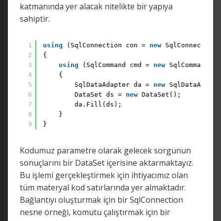
katmanında yer alacak nitelikte bir yapıya
sahiptir.
1
using
(SqlConnection con = 
new
SqlConnection(
2
{
3
using
(SqlCommand cmd = 
new
SqlCommand(qu
4
{
5
SqlDataAdapter da = 
new
SqlDataAdapte
6
DataSet ds = 
new
DataSet();
7
da.Fill(ds);
8
}
9
}
Kodumuz parametre olarak gelecek sorgunun
sonuçlarını bir DataSet içerisine aktarmaktayız.
Bu işlemi gerçekleştirmek için ihtiyacımız olan
tüm materyal kod satırlarında yer almaktadır.
Bağlantıyı oluşturmak için bir SqlConnection
nesne örneği, komutu çalıştırmak için bir