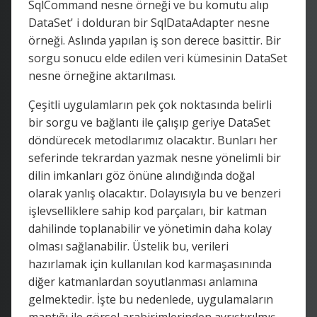
SqlCommand nesne örneği ve bu komutu alıp
DataSet' i dolduran bir SqlDataAdapter nesne
örneği. Aslında yapılan iş son derece basittir. Bir
sorgu sonucu elde edilen veri kümesinin DataSet
nesne örneğine aktarılması.
Çeşitli uygulamların pek çok noktasında belirli
bir sorgu ve bağlantı ile çalışıp geriye DataSet
döndürecek metodlarımız olacaktır. Bunları her
seferinde tekrardan yazmak nesne yönelimli bir
dilin imkanları göz önüne alındığında doğal
olarak yanlış olacaktır. Dolayısıyla bu ve benzeri
işlevselliklere sahip kod parçaları, bir katman
dahilinde toplanabilir ve yönetimin daha kolay
olması sağlanabilir. Üstelik bu, verileri
hazırlamak için kullanılan kod karmaşasınında
diğer katmanlardan soyutlanması anlamına
gelmektedir. İşte bu nedenlede, uygulamaların
mantığı ile görsel arabirimlerinden ayrıştırılmış