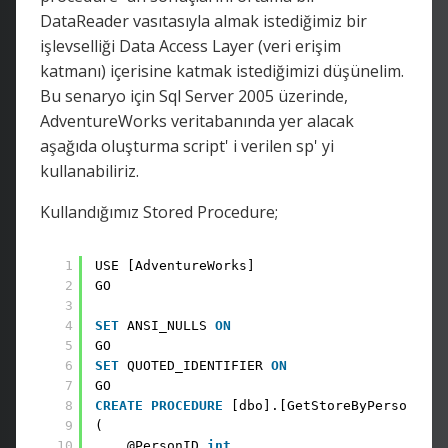
DataReader vasıtasıyla almak istediğimiz bir
işlevselliği Data Access Layer (veri erişim
katmanı) içerisine katmak istediğimizi düşünelim.
Bu senaryo için Sql Server 2005 üzerinde,
AdventureWorks veritabanında yer alacak
aşağıda oluşturma script' i verilen sp' yi
kullanabiliriz.
Kullandığımız Stored Procedure;
1
USE [AdventureWorks]
2
GO
3
4
SET
ANSI_NULLS 
ON
5
GO
6
SET
QUOTED_IDENTIFIER 
ON
7
GO
8
CREATE
PROCEDURE
[dbo].[GetStoreByPersonID] 
9
(
10
@PersonID 
int