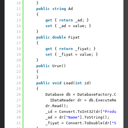
10
}
11
public
string
Ad
12
{
13
get
{ 
return
_ad; }
14
set
{ _ad = value; }
15
}
16
public
double
Fiyat
17
{
18
get
{ 
return
_fiyat; }
19
set
{ _fiyat = value; }
20
}
21
public
Urun()
22
{
23
}
24
public
void
Load(
int
id)
25
{
26
Database db = DatabaseFactory.Create
27
IDataReader dr = db.ExecuteReader(
28
dr.Read();
29
_id = Convert.ToInt32(dr[
"ProductID"
30
_ad = dr[
"Name"
].ToString();
31
_fiyat = Convert.ToDouble(dr[
"Standa