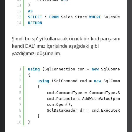
11
)
12
AS
13
SELECT
* 
FROM
Sales.Store 
WHERE
SalesPersonI
14
RETURN
Şimdi bu sp' yi kullanacak örnek bir kod parçasını
kendi DAL' ımız içerisinde aşağıdaki gibi
yazdığımızı düşünelim.
1
using
(SqlConnection con = 
new
SqlConnection
2
{
3
using
(SqlCommand cmd = 
new
SqlCommand(q
4
{
5
cmd.CommandType = CommandType.Stored
6
cmd.Parameters.AddWithValue(prmName,
7
con.Open();
8
SqlDataReader dr = cmd.ExecuteReader
9
}
10
}