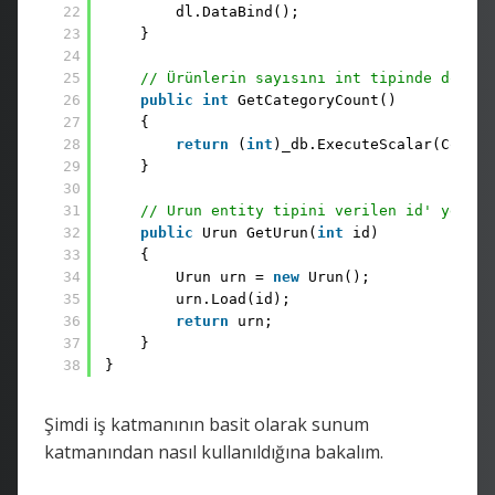
22
dl.DataBind();
23
}
24
25
// Ürünlerin sayısını int tipinde döndür
26
public
int
GetCategoryCount()
27
{
28
return
(
int
)_db.ExecuteScalar(Comman
29
}
30
31
// Urun entity tipini verilen id' ye gör
32
public
Urun GetUrun(
int
id)
33
{
34
Urun urn = 
new
Urun();
35
urn.Load(id);
36
return
urn;
37
}
38
}
Şimdi iş katmanının basit olarak sunum
katmanından nasıl kullanıldığına bakalım.