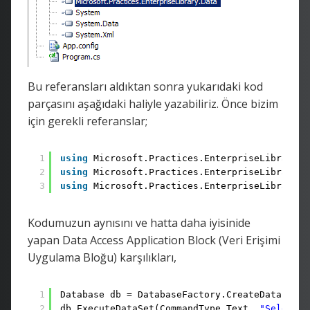
Bu referansları aldıktan sonra yukarıdaki kod
parçasını aşağıdaki haliyle yazabiliriz. Önce bizim
için gerekli referanslar;
1
using
Microsoft.Practices.EnterpriseLibrary.C
2
using
Microsoft.Practices.EnterpriseLibrary.D
3
using
Microsoft.Practices.EnterpriseLibrary.D
Kodumuzun aynısını ve hatta daha iyisinide
yapan Data Access Application Block (Veri Erişimi
Uygulama Bloğu) karşılıkları,
1
Database db = DatabaseFactory.CreateDatabase(
2
db.ExecuteDataSet(CommandType.Text, 
"Select *