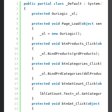
1
public
partial
class
_Default : System.Web.U
2
{
3
protected
OurLogic _ol;
4
5
protected
void
Page_Load(
object
sender, 
6
{
7
_ol = 
new
OurLogic();
8
}
9
protected
void
btnProducts_Click(
object
10
{
11
_ol.BindProducts(grdProducts);
12
}
13
protected
void
btnCategories_Click(
objec
14
{
15
_ol.BindPrdCategories(ddlProductCate
16
}
17
protected
void
btnGetCount_Click(
object
18
{
19
lblCatCount.Text=_ol.GetCategoryCoun
20
}
21
protected
void
btnGet_Click(
object
sende
22
{