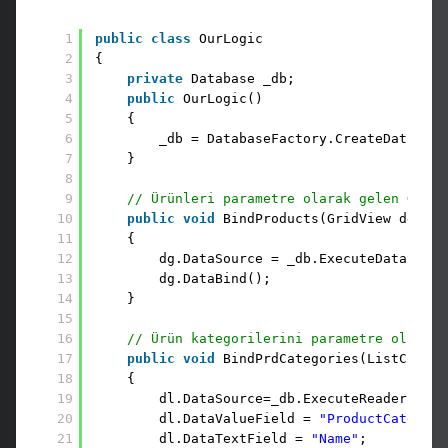
1
public
class
OurLogic
2
{
3
private
Database _db;
4
public
OurLogic()
5
{
6
_db = DatabaseFactory.CreateDatabase
7
}
8
9
// Ürünleri parametre olarak gelen GridV
10
public
void
BindProducts(GridView dg)
11
{ 
12
dg.DataSource = _db.ExecuteDataSet(C
13
dg.DataBind();
14
}
15
16
// Ürün kategorilerini parametre olarak 
17
public
void
BindPrdCategories(ListContro
18
{
19
dl.DataSource=_db.ExecuteReader(Comm
20
dl.DataValueField = 
"ProductCategory
21
dl.DataTextField = 
"Name"
;