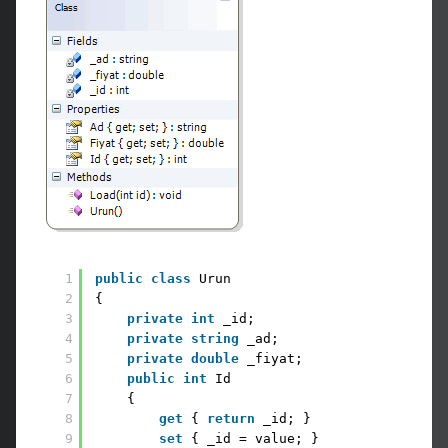
1
public
class
Urun
2
{
3
private
int
_id;
4
private
string
_ad;
5
private
double
_fiyat;
6
public
int
Id
7
{
8
get
{ 
return
_id; }
9
set
{ _id = value; }