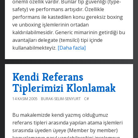
önemli özellik vardır. Bunlar tip güvenliği (type-
safety) ve performans artışıdır. Özellikle
performans ile kastedilen konu gereksiz boxing
ve unboxing işlemlerinin ortadan
kaldırılabilmesidir. Generic mimarinin getirdiği bu
avantajları delegate (temsilci) tipi içinde
kullanabilmekteyiz.
[Daha fazla]
Kendi Referans
Tiplerimizi Klonlamak
14 KASIM 2005
BURAK-SELIM-SENYURT
C#
Bu makalemizde kendi yazmış olduğumuz
referans tipleri arasında yapılan atama işlemleri
sırasında üyeden üyeye (Member by member)
kopyalamanın nasıl yapılabileceğini incelemeye