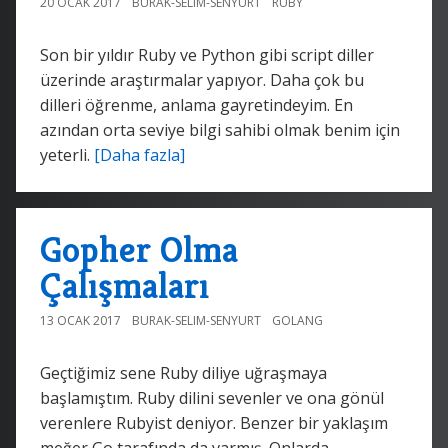
20 OCAK 2017
BURAK-SELIM-SENYURT
RUBY
Son bir yıldır Ruby ve Python gibi script diller
üzerinde araştırmalar yapıyor. Daha çok bu
dilleri öğrenme, anlama gayretindeyim. En
azından orta seviye bilgi sahibi olmak benim için
yeterli.
[Daha fazla]
Gopher Olma
Çalışmaları
13 OCAK 2017
BURAK-SELIM-SENYURT
GOLANG
Geçtiğimiz sene Ruby diliye uğraşmaya
başlamıştım. Ruby dilini sevenler ve ona gönül
verenlere Rubyist deniyor. Benzer bir yaklaşım
meğer Go tarafında da varmış. Onlarda