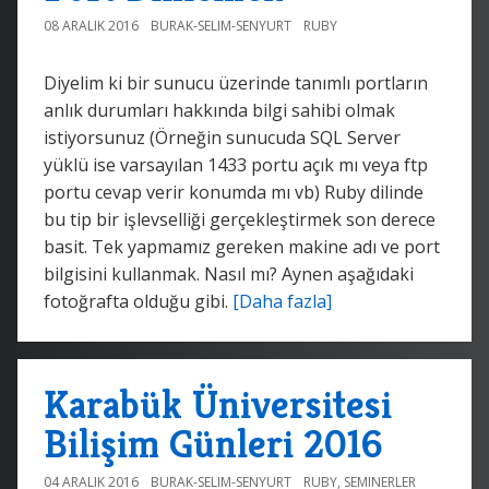
08 ARALIK 2016
BURAK-SELIM-SENYURT
RUBY
Diyelim ki bir sunucu üzerinde tanımlı portların
anlık durumları hakkında bilgi sahibi olmak
istiyorsunuz (Örneğin sunucuda SQL Server
yüklü ise varsayılan 1433 portu açık mı veya ftp
portu cevap verir konumda mı vb) Ruby dilinde
bu tip bir işlevselliği gerçekleştirmek son derece
basit. Tek yapmamız gereken makine adı ve port
bilgisini kullanmak. Nasıl mı? Aynen aşağıdaki
fotoğrafta olduğu gibi.
[Daha fazla]
Karabük Üniversitesi
Bilişim Günleri 2016
04 ARALIK 2016
BURAK-SELIM-SENYURT
RUBY
,
SEMINERLER