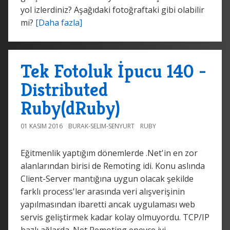
yol izlerdiniz? Aşağıdaki fotoğraftaki gibi olabilir
mi?
[Daha fazla]
Tek Fotoluk İpucu 140 -
Distributed
Ruby(dRuby)
01 KASIM 2016
BURAK-SELIM-SENYURT
RUBY
Eğitmenlik yaptığım dönemlerde .Net'in en zor
alanlarından birisi de Remoting idi. Konu aslında
Client-Server mantığına uygun olacak şekilde
farklı process'ler arasında veri alışverişinin
yapılmasından ibaretti ancak uygulaması web
servis geliştirmek kadar kolay olmuyordu. TCP/IP
bazlı ağlarda .Net Remoting epeyce iyi