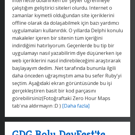
internette dolanırken bir şeyler öğrenmeye
çalıştığım geliştirici siteleri olurdu. Internet o
zamanlar kıymetli olduğundan site içeriklerini
offline olarak da dolaşabilmek için bazı yardımcı
uygulamaları kullanırdık. O yıllarda Delphi konulu
makaleler içeren bir sitenin tüm içeriğini
indirdiğimi hatırlıyorum. Geçenlerde bu tip bir
uygulamayı nasıl yazabilirim diye düşünerken işe
web içeriklerini nasıl indirebileceğimi araştırarak
başlayayım dedim. .Net tarafında bununla ilgili
daha önceden uğraşmıştım ama bu sefer Ruby'yi
seçtim. Aşağıdaki ekran görüntüsünde bu işi
gerçekleştiren basit bir kod parçasını
görebilirsiniz(Fotoğraftaki Zero Hour Maps
tab'ına aldırmayın :D )
[Daha fazla]
GDG Bolu DevFest'te