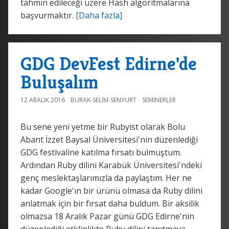
tahmin edileceği üzere Hash algoritmalarına
başvurmaktır.
[Daha fazla]
GDG DevFest Edirne'de
Buluşalım
12 ARALIK 2016
BURAK-SELIM-SENYURT
SEMINERLER
Bu sene yeni yetme bir Rubyist olarak Bolu
Abant İzzet Baysal Üniversitesi'nin düzenlediği
GDG festivaline katılma fırsatı bulmuştum.
Ardından Ruby dilini Karabük Üniversitesi'ndeki
genç meslektaşlarımızla da paylaştım. Her ne
kadar Google'ın bir ürünü olmasa da Ruby dilini
anlatmak için bir fırsat daha buldum. Bir aksilik
olmazsa 18 Aralık Pazar günü GDG Edirne'nin
düzenlediği etklinlikte Ruby dilini tanıtmaya