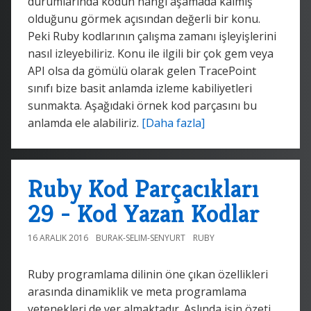
durumlarında kodun hangi aşamada kalmış
olduğunu görmek açısından değerli bir konu.
Peki Ruby kodlarının çalışma zamanı işleyişlerini
nasıl izleyebiliriz. Konu ile ilgili bir çok gem veya
API olsa da gömülü olarak gelen TracePoint
sınıfı bize basit anlamda izleme kabiliyetleri
sunmakta. Aşağıdaki örnek kod parçasını bu
anlamda ele alabiliriz.
[Daha fazla]
Ruby Kod Parçacıkları
29 - Kod Yazan Kodlar
16 ARALIK 2016
BURAK-SELIM-SENYURT
RUBY
Ruby programlama dilinin öne çıkan özellikleri
arasında dinamiklik ve meta programlama
yetenekleri de yer almaktadır. Aslında işin özeti