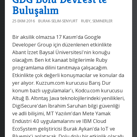
Buluşalım
25 EKIM 2016
BURAK-SELIM-SENYURT
RUBY
,
SEMINERLER
Bir aksilik olmazsa 17 Kasım'da Google
Developer Group için düzenlenen etkinlikte
Abant İzzet Baysal Üniversitesi'nin konuğu
olacağım. Ben kıt kanaat bilgilerimle Ruby
programlama dilini tanıtmaya çalışacağım.
Etkinlikte çok değerli konuşmacılar ve konular da
yer alıyor. Kuzzum.com kurucusu Barış Dur
konum bazlı uygulamalar'ı, Kodcu.com kurucusu
Altuğ B. Altıntaş Java teknolojilerindeki yenilikleri,
DigiSecure'dan İbrahim Saruhan bilgi güvenliği
ve adli bilişimi, MT Yazılım'dan Mete Yamak
Endüstri 4.0 uygulamalarını ve IBM Cloud
EcoSystem geliştiricisi Burak Aykan'da IoT ve
Bluemix'i anlatacak. Dolu dolu bir etkinlik olacağı