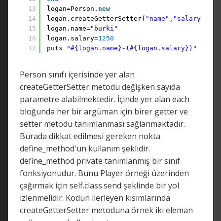
13
logan=Person.
new
14
logan.createGetterSetter(
"name"
,
"salary"
)
15
logan.name=
"burki"
16
logan.salary=
1250
17
puts 
"#{logan.name}-(#{logan.salary})"
Person sınıfı içerisinde yer alan
createGetterSetter metodu değişken sayıda
parametre alabilmektedir. İçinde yer alan each
bloğunda her bir argüman için birer getter ve
setter metodu tanımlanması sağlanmaktadır.
Burada dikkat edilmesi gereken nokta
define_method'un kullanım şeklidir.
define_method private tanımlanmış bir sınıf
fonksiyonudur. Bunu Player örneği üzerinden
çağırmak için self.class.send şeklinde bir yol
izlenmelidir. Kodun ilerleyen kısımlarında
createGetterSetter metoduna örnek iki eleman