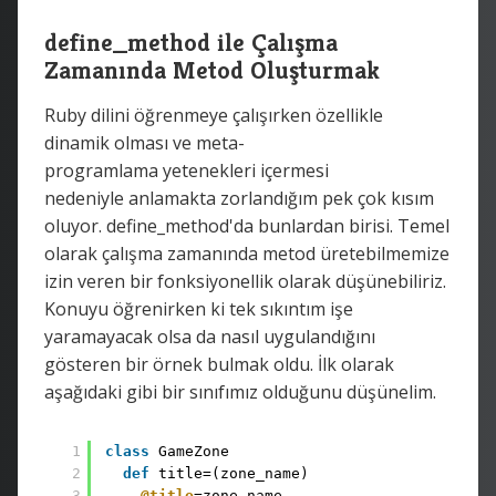
define_method ile Çalışma
Zamanında Metod Oluşturmak
Ruby dilini öğrenmeye çalışırken özellikle
dinamik olması ve meta-
programlama yetenekleri içermesi
nedeniyle anlamakta zorlandığım pek çok kısım
oluyor. define_method'da bunlardan birisi. Temel
olarak çalışma zamanında metod üretebilmemize
izin veren bir fonksiyonellik olarak düşünebiliriz.
Konuyu öğrenirken ki tek sıkıntım işe
yaramayacak olsa da nasıl uygulandığını
gösteren bir örnek bulmak oldu. İlk olarak
aşağıdaki gibi bir sınıfımız olduğunu düşünelim.
1
class
GameZone
2
def
title=(zone_name)
3
@title
=zone_name