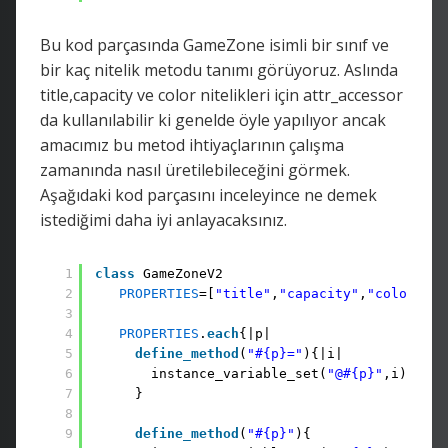
Bu kod parçasında GameZone isimli bir sınıf ve
bir kaç nitelik metodu tanımı görüyoruz. Aslında
title,capacity ve color nitelikleri için attr_accessor
da kullanılabilir ki genelde öyle yapılıyor ancak
amacımız bu metod ihtiyaçlarının çalışma
zamanında nasıl üretilebileceğini görmek.
Aşağıdaki kod parçasını inceleyince ne demek
istediğimi daha iyi anlayacaksınız.
1
class
GameZoneV2
2
PROPERTIES
=[
"title"
,
"capacity"
,
"color"
]
3
4
PROPERTIES
.
each
{|p|
5
define_method
(
"#{p}="
){|i|
6
instance_variable_set(
"@#{p}"
,i)
7
}
8
9
define_method
(
"#{p}"
){