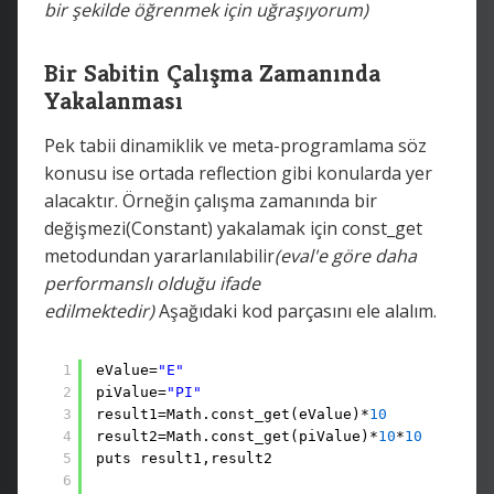
bir şekilde öğrenmek için uğraşıyorum)
Bir Sabitin Çalışma Zamanında
Yakalanması
Pek tabii dinamiklik ve meta-programlama söz
konusu ise ortada reflection gibi konularda yer
alacaktır. Örneğin çalışma zamanında bir
değişmezi(Constant) yakalamak için const_get
metodundan yararlanılabilir
(eval'e göre daha
performanslı olduğu ifade
edilmektedir)
Aşağıdaki kod parçasını ele alalım.
1
eValue=
"E"
2
piValue=
"PI"
3
result1=Math.const_get(eValue)*
10
4
result2=Math.const_get(piValue)*
10
*
10
5
puts result1,result2
6