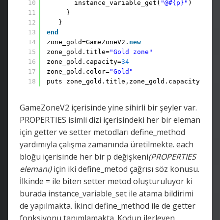
10
instance_variable_get(
"@#{p}"
)
11
}
12
}
13
end
14
zone_gold=GameZoneV2.
new
15
zone_gold.title=
"Gold zone"
16
zone_gold.capacity=
34
17
zone_gold.color=
"Gold"
18
puts zone_gold.title,zone_gold.capacity,zone
GameZoneV2 içerisinde yine sihirli bir şeyler var.
PROPERTIES isimli dizi içerisindeki her bir eleman
için getter ve setter metodları define_method
yardımıyla çalışma zamanında üretilmekte. each
bloğu içerisinde her bir p değişkeni
(PROPERTIES
elemanı)
için iki define_metod çağrısı söz konusu.
İlkinde = ile biten setter metod oluşturuluyor ki
burada instance_variable_set ile atama bildirimi
de yapılmakta. İkinci define_method ile de getter
fonksiyonu tanımlamakta. Kodun ilerleyen