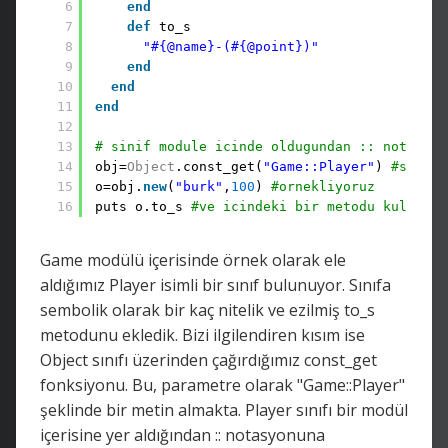
6
end
7
def
to_s
8
"#{@name}-(#{@point})"
9
end
10
end
11
end
12
13
# sinif module icinde oldugundan :: notasyon
14
obj=
Object
.const_get(
"Game::Player"
) 
#sinif 
15
o=obj.
new
(
"burk"
,
100
) 
#ornekliyoruz
16
puts o.to_s 
#ve icindeki bir metodu kullaniy
Game modülü içerisinde örnek olarak ele
aldığımız Player isimli bir sınıf bulunuyor. Sınıfa
sembolik olarak bir kaç nitelik ve ezilmiş to_s
metodunu ekledik. Bizi ilgilendiren kısım ise
Object sınıfı üzerinden çağırdığımız const_get
fonksiyonu. Bu, parametre olarak "Game::Player"
şeklinde bir metin almakta. Player sınıfı bir modül
içerisine yer aldığından :: notasyonuna