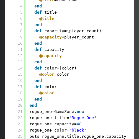
4
end
5
def
title
6
@title
7
end
8
def
capacity=(player_count)
9
@capacity
=player_count
10
end
11
def
capacity
12
@capacity
13
end
14
def
color=(color)
15
@color
=color
16
end
17
def
color
18
@color
19
end
20
end
21
rogue_one=GameZone.
new
22
rogue_one.title=
"Rogue One"
23
rogue_one.capacity=
48
24
rogue_one.color=
"black"
25
puts rogue_one.title,rogue_one.capacity,rogu