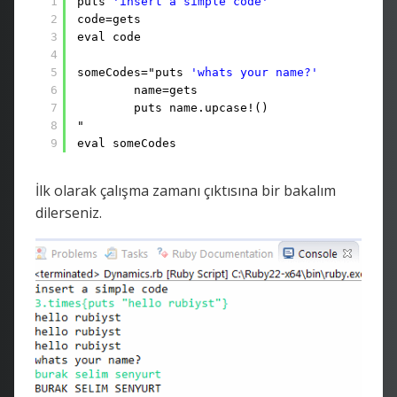
1
puts 
'insert a simple code'
2
code=gets
3
eval code
4
5
someCodes="puts 
'whats your name?'
6
name=gets
7
puts name.upcase!()
8
"
9
eval someCodes
İlk olarak çalışma zamanı çıktısına bir bakalım
dilerseniz.