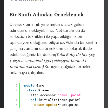
Bir Sınıfı Adından Örneklemek
Dilersek bir sınıfı yine metin olarak gelen
adından örnekleyebiliriz. .Net tarafında da
reflection teknikleri ile yapabildiğimiz bir
operasyon olduğunu biliyoruz. Aslında bir sınıfın
çalışma zamanında örneklenmesi olarak ifade
edebileceğimiz bir durum
(Tabii Ruby'de her şey
çalışma zamanında gerçekleşiyor bunu da
unutmamak lazım)
Konuyu aşağıdaki örnekle
anlamaya çalışalım.
1
module
Game
2
class
Player
3
attr_accessor 
:name
,
:point
4
def
initialize(name,point)
5
@name
,
@point
=name,point