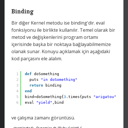
Binding
Bir diğer Kernel metodu ise binding'dir. eval
fonksiyonu ile birlikte kullanılır. Temel olarak bir
metod ve değişkenlerini program ortamı
içerisinde başka bir noktaya bağlayabilmemize
olanak sunar. Konuyu açıklamak için aşağıdaki
kod parçasını ele alalım.
1
def
doSomething
2
puts 
"in doSomething"
3
return
binding
4
end
5
bind=doSomething{
3
.times{puts 
"arigatou"
}}
6
eval 
"yield"
,bind
ve çalışma zamanı görüntüsü.