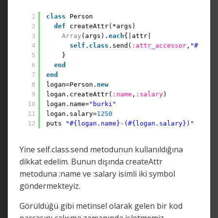
1
class
Person
2
def
createAttr(*args)
3
Array
(args).
each
{|attr|
4
self
.
class
.send(
:attr_accessor
,
"#{attr
5
}
6
end
7
end
8
logan=Person.
new
9
logan.createAttr(
:name
,
:salary
)
10
logan.name=
"burki"
11
logan.salary=
1250
12
puts 
"#{logan.name}-(#{logan.salary})"
Yine self.class.send metodunun kullanıldığına
dikkat edelim. Bunun dışında createAttr
metoduna :name ve :salary isimli iki symbol
göndermekteyiz.
Görüldüğü gibi metinsel olarak gelen bir kod
parçasını çalışma zamanında işletmemiz