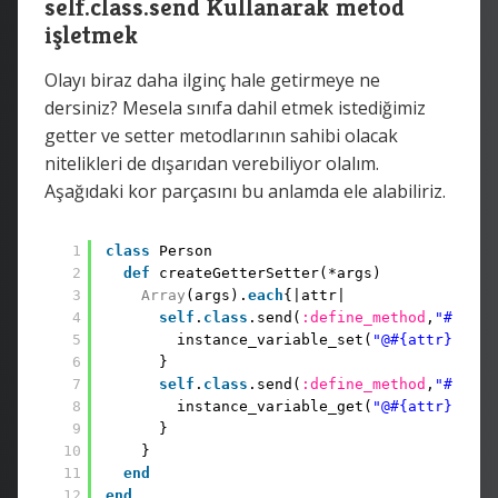
self.class.send Kullanarak metod
işletmek
Olayı biraz daha ilginç hale getirmeye ne
dersiniz? Mesela sınıfa dahil etmek istediğimiz
getter ve setter metodlarının sahibi olacak
nitelikleri de dışarıdan verebiliyor olalım.
Aşağıdaki kor parçasını bu anlamda ele alabiliriz.
1
class
Person
2
def
createGetterSetter(*args)
3
Array
(args).
each
{|attr|
4
self
.
class
.send(
:define_method
,
"#{attr
5
instance_variable_set(
"@#{attr}"
, v)
6
}
7
self
.
class
.send(
:define_method
,
"#{attr
8
instance_variable_get(
"@#{attr}"
)
9
}
10
}
11
end
12
end