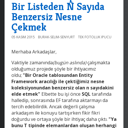
Bir Listeden N Sayıda
Benzersiz Nesne
Çekmek
05 KASIM 2015
BURAK-SELIM-SENYURT
TEK FOTOLUK IPUCU
Merhaba Arkadaşlar,
Vaktiyle zamanında
(bugün aslında)
çalışmakta
olduğumuz projede şöyle bir ihtiyacımız
oldu;
"Bir Oracle tablosundan Entity
Framework aracılığı ile çektiğimiz nesne
koleksiyonundan benzersiz olan n sayıdakini
elde etmek"
Elbette bu işi önce
SQL
tarafında
halledip, sonrasında EF tarafına aktarmayı da
tercih edebilirdik. A
ncak değerli çalışma
arkadaşım ile konuyu tartışırken fikir fikri
doğurdu ve ortaya şöyle bir ihtiyaç daha çıktı.
"Ya
bunu T tipinde elemanlardan oluşan herhangi