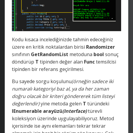
Kodu kısaca incelediğinizde tahmin edeceğiniz
üzere en kritik noktalardan birisi
Randomizer
sınıfının
GetRandomList
metoduna
bool
sonuç
döndürüp
T
tipinden değer alan
Func
temsilcisi
tipinden bir referans geçirilmesi.
Bu sayede sorgu koşulunu
(örneğin sadece iki
numaralı kategoriyi baz al, ya da her zaman
doğru olacak bir kriteri göndererek tüm listeyi
değerlendir)
yine metoda gelen
T
türündeki
IEnumerable arayüzü
(Interface)
türevli
koleksiyon üzerinde uygulayabiliyoruz. Metod
içerisinde ise aynı elemanları tekrar tekrar