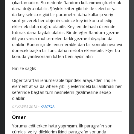
çıkartamadım. Bu nedenle Random kullanımını çıkartmak
daha doğru olabilir. Şöyleki kriter gibi bir de selector ya
da key selector gibi bir parametre daha kullanıp veriy
sıralı gezerek her objenin sadece key ini kontrol edip
eklemek daha doğru olabilir. Key leri de hash üzerinde
tutmak daha faydalı olabilir. Bir de eğer Random gezme
ihtiyacı varsa muhtemelen farklı gezme ihtiyaçları da
olabilir. Bunun içinde ienumerable dan bir sonraki nesneyi
dönecek başka bir func daha metota eklenebilir. Eğer bu
konuda yanılıyorsam lütfen beni aydınlatın
Elinize sağlık
Diğer taraftan ienumerable tipindeki arayüzden linq ile
element at ya da where gibi işlevlerindeki kullanılması her
seferinde baştan tüm nesnelerin gezilmesine sebep
olabilir.
07 KASIM 2015
-
YANITLA
Omer
Yorumu editlerken hata yapmışım. İlk paragrafın son
cümlesi ve iyi dileklerim ikinci paragrafın sonunda