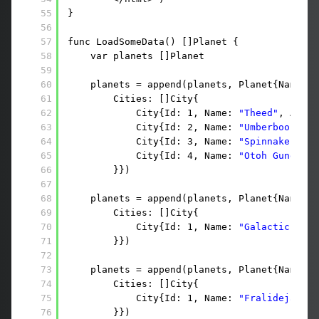
55
}
56
57
func LoadSomeData() []Planet {
58
var planets []Planet
59
60
planets = append(planets, Planet{Name: 
"
61
Cities: []City{
62
City{Id: 1, Name: 
"Theed"
, Affil
63
City{Id: 2, Name: 
"Umberbool Cit
64
City{Id: 3, Name: 
"Spinnaker"
, A
65
City{Id: 4, Name: 
"Otoh Gunga"
, 
66
}})
67
68
planets = append(planets, Planet{Name: 
"
69
Cities: []City{
70
City{Id: 1, Name: 
"Galactic City
71
}})
72
73
planets = append(planets, Planet{Name: 
"
74
Cities: []City{
75
City{Id: 1, Name: 
"Fralideja"
, A
76
}})