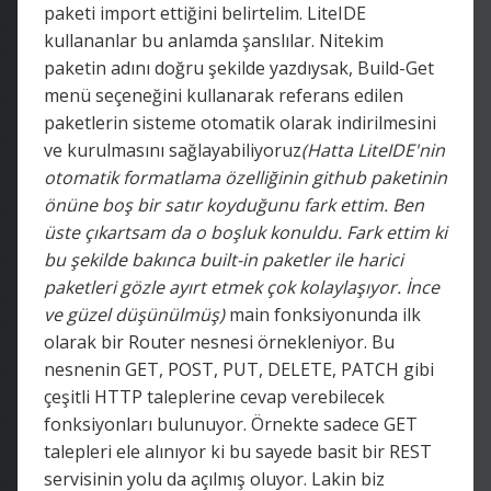
paketi import ettiğini belirtelim. LiteIDE
kullananlar bu anlamda şanslılar. Nitekim
paketin adını doğru şekilde yazdıysak, Build-Get
menü seçeneğini kullanarak referans edilen
paketlerin sisteme otomatik olarak indirilmesini
ve kurulmasını sağlayabiliyoruz
(Hatta LiteIDE'nin
otomatik formatlama özelliğinin github paketinin
önüne boş bir satır koyduğunu fark ettim. Ben
üste çıkartsam da o boşluk konuldu. Fark ettim ki
bu şekilde bakınca built-in paketler ile harici
paketleri gözle ayırt etmek çok kolaylaşıyor. İnce
ve güzel düşünülmüş)
main fonksiyonunda ilk
olarak bir Router nesnesi örnekleniyor. Bu
nesnenin GET, POST, PUT, DELETE, PATCH gibi
çeşitli HTTP taleplerine cevap verebilecek
fonksiyonları bulunuyor. Örnekte sadece GET
talepleri ele alınıyor ki bu sayede basit bir REST
servisinin yolu da açılmış oluyor. Lakin biz