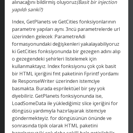
alınacağını bildirmiş oluyoruz
(Basit bir injection
yapıldı sanki?)
Index, GetPlanets ve GetCities fonksiyonlarının
parametre yapıları aynı. 3ncü parametrelerde url
üzerinden gelecek :ParametreAdi
formasyonundaki değişkenleri yakalayabiliyoruz
ki GetCities fonksiyonunda bir gezegen adını alıp
o gezegendeki şehirleri listelemek için
kullanmaktayız. Index fonksiyonu çok çok basit
bir HTML içeriğini fmt paketinin Fprintf yordamı
ile ResponseWriter üzerinden istemciye
basmakta. Burada esprilektüel bir şey yok
diyebiliriz. GetPlanets fonksiyonunda ise,
LoadSomeData ile yüklediğimiz slice içeriğini for
döngüsü yardımıyla hazırlayarak istemciye
göndermekteyiz. for döngüsünün önünde ve
sonrasında tipik olarak HTML paketini
hazırlıyoruz
(ki çok daha şekilli hale getirilebilir.