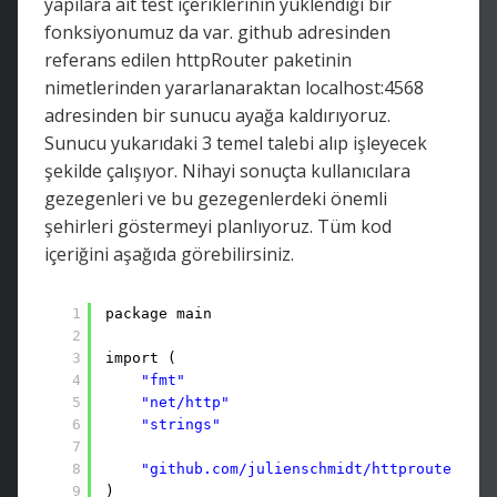
yapılara ait test içeriklerinin yüklendiği bir
fonksiyonumuz da var. github adresinden
referans edilen httpRouter paketinin
nimetlerinden yararlanaraktan localhost:4568
adresinden bir sunucu ayağa kaldırıyoruz.
Sunucu yukarıdaki 3 temel talebi alıp işleyecek
şekilde çalışıyor. Nihayi sonuçta kullanıcılara
gezegenleri ve bu gezegenlerdeki önemli
şehirleri göstermeyi planlıyoruz. Tüm kod
içeriğini aşağıda görebilirsiniz.
1
package main
2
3
import (
4
"fmt"
5
"net/http"
6
"strings"
7
8
"github.com/julienschmidt/httprouter"
9
)