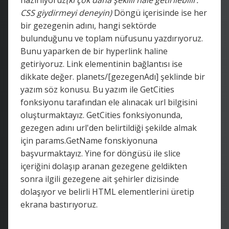
CSS giydirmeyi deneyin)
Döngü içerisinde ise her
bir gezegenin adını, hangi sektörde
bulunduğunu ve toplam nüfusunu yazdırıyoruz.
Bunu yaparken de bir hyperlink haline
getiriyoruz. Link elementinin bağlantısı ise
dikkate değer. planets/[gezegenAdı] şeklinde bir
yazım söz konusu. Bu yazım ile GetCities
fonksiyonu tarafından ele alınacak url bilgisini
oluşturmaktayız. GetCities fonksiyonunda,
gezegen adını url'den belirtildiği şekilde almak
için params.GetName fonskiyonuna
başvurmaktayız. Yine for döngüsü ile slice
içeriğini dolaşıp aranan gezegene geldikten
sonra ilgili gezegene ait şehirler dizisinde
dolaşıyor ve belirli HTML elementlerini üretip
ekrana bastırıyoruz.