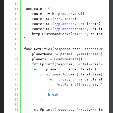
10
11
func main() {
12
router := httprouter.New()              
13
router.GET(
"/"
, Index)                  
14
router.GET(
"/planets"
, GetPlanets)      
15
router.GET(
"/planets/:name"
, GetCities) 
16
http.ListenAndServe(
":4568"
, router)    
17
}
18
19
func GetCities(response http.ResponseWriter,
20
planetName := params.ByName(
"name"
) 
21
planets := LoadSomeData()
22
fmt.Fprintf(response, `<html><head><titl
23
for
_, planet := range planets {
24
if
strings.ToLower(planet.Name) == s
25
for
_, city := range planet.Citi
26
fmt.Fprintf(response, `<p><b
27
}
28
break
29
}
30
}
31
fmt.Fprintf(response, `</body></html>`)