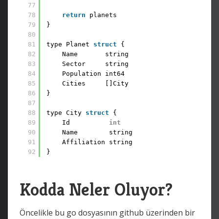
77
78
return
planets
79
}
80
81
type Planet 
struct
{
82
Name       string
83
Sector     string
84
Population int64
85
Cities     []City
86
}
87
88
type City 
struct
{
89
Id          
int
90
Name        string
91
Affiliation string
92
}
Kodda Neler Oluyor?
Öncelikle bu go dosyasının github üzerinden bir