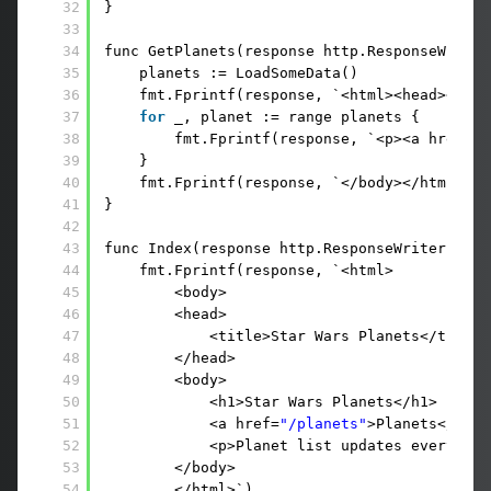
32
}
33
34
func GetPlanets(response http.ResponseWriter
35
planets := LoadSomeData() 
36
fmt.Fprintf(response, `<html><head><titl
37
for
_, planet := range planets {
38
fmt.Fprintf(response, `<p><a href=
'p
39
}
40
fmt.Fprintf(response, `</body></html>`)
41
}
42
43
func Index(response http.ResponseWriter, req
44
fmt.Fprintf(response, `<html>
45
<body>
46
<head>
47
<title>Star Wars Planets</title>
48
</head>
49
<body>
50
<h1>Star Wars Planets</h1>
51
<a href=
"/planets"
>Planets</a><b
52
<p>Planet list updates every mor
53
</body>
54
</html>`)