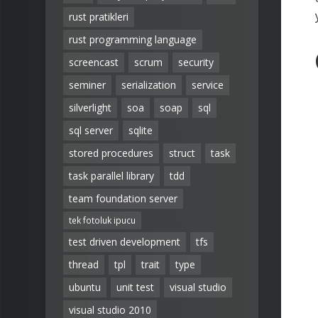
rust pratikleri
rust programming language
screencast
scrum
security
seminer
serialization
service
silverlight
soa
soap
sql
sql server
sqlite
stored procedures
struct
task
task parallel library
tdd
team foundation server
tek fotoluk ipucu
test driven development
tfs
thread
tpl
trait
type
ubuntu
unit test
visual studio
visual studio 2010