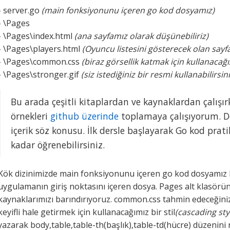
- server.go
(main fonksiyonunu içeren go kod dosyamız)
- \Pages
- \Pages\index.html
(ana sayfamız olarak düşünebiliriz)
- \Pages\players.html
(Oyuncu listesini gösterecek olan sayf
- \Pages\common.css
(biraz görsellik katmak için kullanacağı
- \Pages\stronger.gif
(siz istediğiniz bir resmi kullanabilirsini
Bu arada çeşitli kitaplardan ve kaynaklardan çalışı
örnekleri
github üzerinde
toplamaya çalışıyorum. De
içerik söz konusu. İlk dersle başlayarak Go kod pratikl
kadar öğrenebilirsiniz.
Kök dizinimizde main fonksiyonunu içeren go kod dosyamız 
uygulamanın giriş noktasını içeren dosya. Pages alt klasöründ
kaynaklarımızı barındırıyoruz. common.css tahmin edeceğiniz
keyifli hale getirmek için kullanacağımız bir stil
(cascading sty
yazarak body,table,table-th(başlık),table-td(hücre) düzenini 