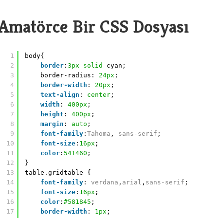
Amatörce Bir CSS Dosyası
1
body{
2
border
:
3px
solid
cyan;
3
border-radius: 
24px
;
4
border-width
: 
20px
;
5
text-align
: 
center
;
6
width
: 
400px
;
7
height
: 
400px
;
8
margin
: 
auto
;
9
font-family
:
Tahoma
, 
sans-serif
;
10
font-size
:
16px
;
11
color
:
541460
;
12
}
13
table.gridtable {
14
font-family
: 
verdana
,
arial
,
sans-serif
;
15
font-size
:
16px
;
16
color
:
#581845
;
17
border-width
: 
1px
;