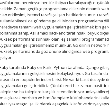
sayfalarının neredeyse her tür ihtiyacı karşılayacağı düşünü
belkide. Zaman geçtikçe programlama dillerinin dinamik web s
olan etkileşimi, istemci taraflı çalışan betiklerin sunucu tarafl
kullanılabilmesi de gündeme geldi. Modern programlama dill
neredeyse tamamı web uygulamaları geliştirebilmek için ger
donanıma sahip. Asıl amacı back-end tarafındaki büyük ölçek
yüksek performans sunmak olan, eş zamanlı programlamada 
uygulamalar geliştirebilmemiz mümkün. Go dilinin network 
yüksek performans da göz önüne alındığında web programlama
geliyor.
Ruby tarafında Ruby on Rails, Python tarafında Django gibi
uygulamalarının geliştirilmesini kolaylaştırıyor. Go tarafınd
arasında en popülerlerinden birisi. Ne var ki basit düzeyde 
uygulamaları geliştirebiliriz. Çünkü teori her zaman basittir. 
talepler ve bu taleplere karşılık istemcilerin yorumlayabile
yola çıkarak net/http ve html/template kütüphanelerini kull
sitesi yazacağız. İşe ilk olarak aşağıdaki klasör ve dosya yapıs