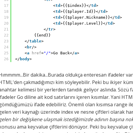
17
<
td
>{{$index}}</
td
>
18
<
td
>{{$player.Id}}</
td
>
19
<
td
>{{$player.Nickname}}</
td
>
20
<
td
>{{$player.Level}}</
td
>
21
</
tr
>
22
{{end}}
23
</
table
>
24
<
br
/>
25
<
a
href
=
"/"
>Go Back</
a
>
26
</
body
>
Hımmmm...Bir dakika...Burada oldukça enteresan ifadeler var. 
HTML'den çakmadığımızı kim söyleyebilir. Peki bu ikişer küm
anahtar kelimesi bir yerlerden tanıdık geliyor aslında. Sözü f
ifadeler Go diline ait kod satırlarını içeren kısımlar. Yani HT
gömdüğümüzü ifade edebiliriz. Önemli olan kısımsa range ile 
gelen veri kaynağı üzerinde index ve nesne çiftleri olarak h
gelen bir değişkene ulaşmak istediğimizde adının başına no
konusu ama key:value çiftlerini dönüyor. Peki bu key:value ç