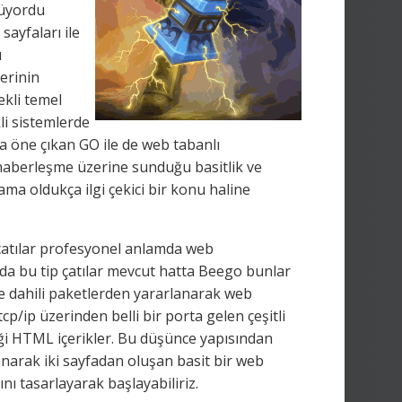
lüyordu
ayfaları ile
ı
erinin
ekli temel
li sistemlerde
öne çıkan GO ile de web tabanlı
haberleşme üzerine sunduğu basitlik ve
 oldukça ilgi çekici bir konu haline
 çatılar profesyonel anlamda web
a da bu tip çatılar mevcut hatta Beego bunlar
de dahili paketlerden yararlanarak web
tcp/ip üzerinden belli bir porta gelen çeşitli
ceği HTML içerikler. Bu düşünce yapısından
anarak iki sayfadan oluşan basit bir web
ını tasarlayarak başlayabiliriz.