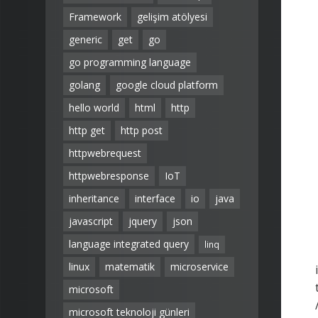
Framework
gelişim atölyesi
generic
get
go
go programming language
golang
google cloud platform
hello world
html
http
http get
http post
httpwebrequest
httpwebresponse
IoT
inheritance
interface
io
java
javascript
jquery
json
language integrated query
linq
linux
matematik
microservice
microsoft
microsoft teknoloji günleri