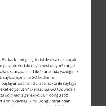
Bir back-end geliştiricisi de olsak az buçuk
e parantezleri de neyin nesi oluyor? range
azla uzatmayalım. {{ ile }} arasında yazdığımız
ML sayfası içerisine GO kodlarını
başlayan satırlar. Burada nokta ile sayfaya
areket ediyoruz
({{ }} arasında GO kodundan
kta koymamız gerekiyor)
Bir döngü söz
iftlerinin kaynağı kim? Döngü tarafından