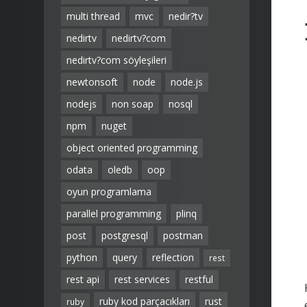
multi thread
mvc
nedir?tv
nedirtv
nedirtv?com
nedirtv?com söyleşileri
newtonsoft
node
node.js
nodejs
non soap
nosql
npm
nuget
object oriented programming
odata
oledb
oop
oyun programlama
parallel programming
plinq
post
postgresql
postman
python
query
reflection
rest
rest api
rest services
restful
ruby kod parçacıkları
rust
ruby