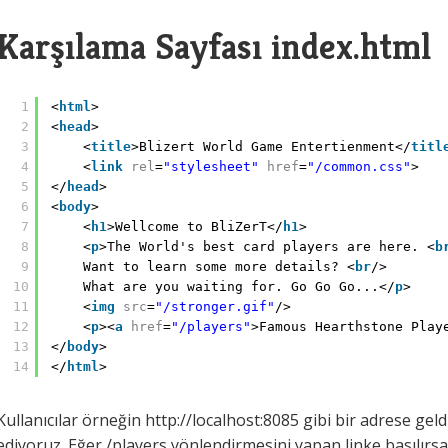
Karşılama Sayfası index.html
1
<
html
>
2
<
head
>
3
<
title
>Blizert World Game Entertienment</
titl
4
<
link
rel
=
"stylesheet"
href
=
"/common.css"
>
5
</
head
>
6
<
body
>
7
<
h1
>Wellcome to BliZerT</
h1
>
8
<
p
>The World's best card players are here. <
b
9
Want to learn some more details? <
br
/> 
10
What are you waiting for. Go Go Go...</
p
>
11
<
img
src
=
"/stronger.gif"
/>
12
<
p
><
a
href
=
"/players"
>Famous Hearthstone Play
13
</
body
>
14
</
html
>
Kullanıcılar örneğin http://localhost:8085 gibi bir adrese ge
ediyoruz. Eğer /players yönlendirmesini yapan linke basılırs