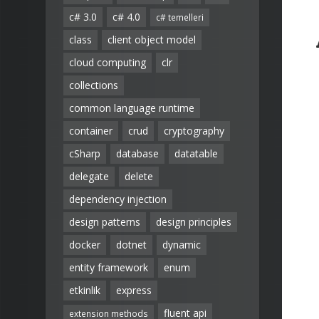
c# 3.0
c# 4.0
c# temelleri
class
client object model
cloud computing
clr
collections
common language runtime
container
crud
cryptography
cSharp
database
datatable
delegate
delete
dependency injection
design patterns
design principles
docker
dotnet
dynamic
entity framework
enum
etkinlik
express
fluent api
extension methods