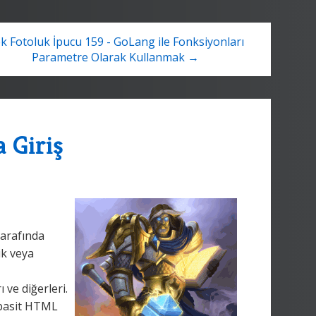
k Fotoluk İpucu 159 - GoLang ile Fonksiyonları
Parametre Olarak Kullanmak →
 Giriş
tarafında
tik veya
 ve diğerleri.
 basit HTML