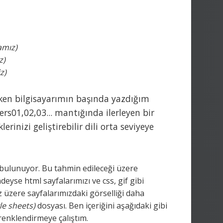
amız)
z)
z)
rken bilgisayarımın başında yazdığım
rs01,02,03... mantığında ilerleyen bir
erinizi geliştirebilir dili orta seviyeye
bulunuyor. Bu tahmin edileceği üzere
eyse html sayfalarımızı ve css, gif gibi
 üzere sayfalarımızdaki görselliği daha
le sheets)
dosyası. Ben içeriğini aşağıdaki gibi
renklendirmeye çalıştım.