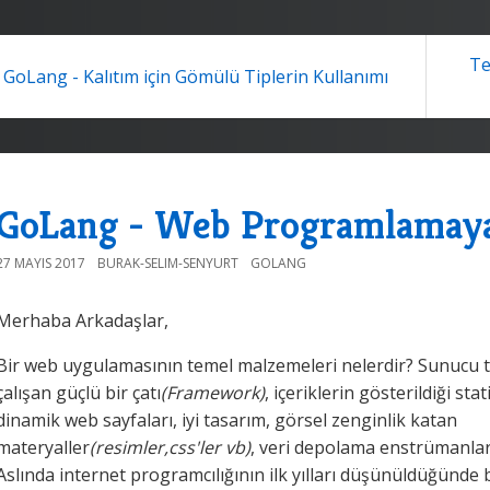
Te
GoLang - Kalıtım için Gömülü Tiplerin Kullanımı
GoLang - Web Programlamaya
27 MAYIS 2017
BURAK-SELIM-SENYURT
GOLANG
Merhaba Arkadaşlar,
Bir web uygulamasının temel malzemeleri nelerdir? Sunucu 
çalışan güçlü bir çatı
(Framework)
, içeriklerin gösterildiği sta
dinamik web sayfaları, iyi tasarım, görsel zenginlik katan
materyaller
(resimler,css'ler vb)
, veri depolama enstrümanları
Aslında internet programcılığının ilk yılları düşünüldüğünde