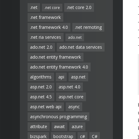
.net
.net core 2.0
.net core
.net framework
.net framework 4.0
.net remoting
.net ria services
ado.net
ado.net 2.0
ado.net data services
ado.net entity framework
ado.net entity framework 4.0
algorithms
api
asp.net
asp.net 2.0
asp.net 4.0
asp.net 4.5
asp.net core
asp.net web api
async
asynchronous programming
attribute
await
azure
bizspark
bootstrap
c#
C#