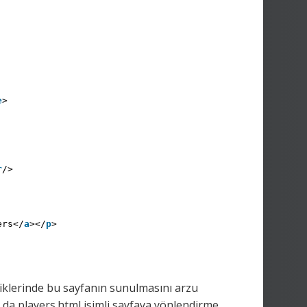
e
>
r
/>
ers</
a
></
p
>
ldiklerinde bu sayfanın sunulmasını arzu
a da players.html isimli sayfaya yönlendirme