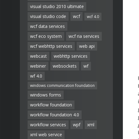
visual studio 2010 ultimate
visual studio code
wcf
wcf 4.0
wcf data services
wcf eco system
wcf ria services
wcf webhttp services
web api
webcast
webhttp services
webiner
websockets
wf
wf 4.0
windows communication foundation
windows forms
workflow foundation
workflow foundation 4.0
workflow services
wpf
xml
xml web service