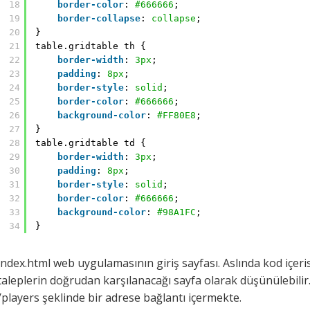
18
border-color
: 
#666666
;
19
border-collapse
: 
collapse
;
20
}
21
table.gridtable th {
22
border-width
: 
3px
;
23
padding
: 
8px
;
24
border-style
: 
solid
;
25
border-color
: 
#666666
;
26
background-color
: 
#FF80E8
;
27
}
28
table.gridtable td {
29
border-width
: 
3px
;
30
padding
: 
8px
;
31
border-style
: 
solid
;
32
border-color
: 
#666666
;
33
background-color
: 
#98A1FC
;
34
}
index.html web uygulamasının giriş sayfası. Aslında kod içer
taleplerin doğrudan karşılanacağı sayfa olarak düşünülebilir.
/players şeklinde bir adrese bağlantı içermekte.