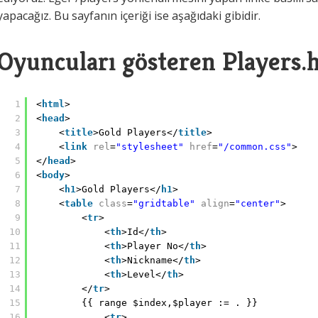
yapacağız. Bu sayfanın içeriği ise aşağıdaki gibidir.
Oyuncuları gösteren Players.h
1
<
html
>
2
<
head
>
3
<
title
>Gold Players</
title
>
4
<
link
rel
=
"stylesheet"
href
=
"/common.css"
>
5
</
head
>
6
<
body
>
7
<
h1
>Gold Players</
h1
>
8
<
table
class
=
"gridtable"
align
=
"center"
>
9
<
tr
>
10
<
th
>Id</
th
>
11
<
th
>Player No</
th
>
12
<
th
>Nickname</
th
>
13
<
th
>Level</
th
>
14
</
tr
>
15
{{ range $index,$player := . }}
16
<
tr
>