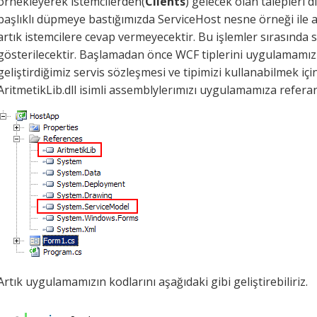
örnekleyerek istemcilerden(
Clients
) gelecek olan talepleri
başlıklı düpmeye bastığımızda ServiceHost nesne örneği ile 
artık istemcilere cevap vermeyecektir. Bu işlemler sırasında 
gösterilecektir. Başlamadan önce WCF tiplerini uygulamamız 
geliştirdiğimiz servis sözleşmesi ve tipimizi kullanabilmek içi
AritmetikLib.dll isimli assemblylerımızı uygulamamıza refer
Artık uygulamamızın kodlarını aşağıdaki gibi geliştirebiliriz.