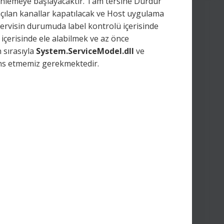
 dinlemeye başlayacaktır. Tam tersine Durdur
açılan kanallar kapatılacak ve Host uygulama
servisin durumuda label kontrolü içerisinde
içerisinde ele alabilmek ve az önce
n sırasıyla
System.ServiceModel.dll
ve
ans etmemiz gerekmektedir.