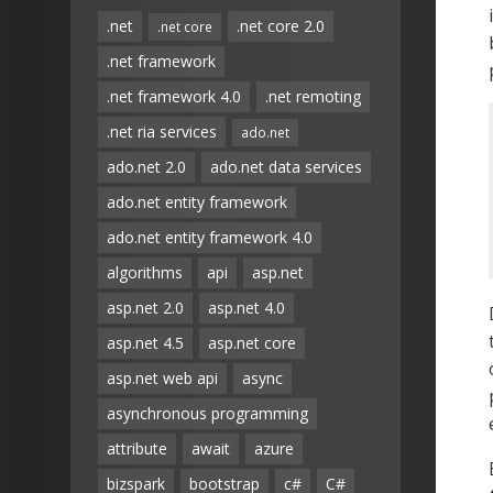
.net
.net core 2.0
.net core
.net framework
.net framework 4.0
.net remoting
.net ria services
ado.net
ado.net 2.0
ado.net data services
ado.net entity framework
ado.net entity framework 4.0
algorithms
api
asp.net
asp.net 2.0
asp.net 4.0
asp.net 4.5
asp.net core
asp.net web api
async
asynchronous programming
attribute
await
azure
bizspark
bootstrap
c#
C#