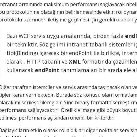
intranet ortamında maksimum performansı sağlayacak nitelikte
bu protokolün ne olacağının belirlenmesinde etkin rol oynar
protokolü üzerinden iletişime geçilmesi için gerekli olan alt 
Bazı WCF servis uygulamalarında, birden fazla
end
bir tekniktir. Söz gelimi intranet tabanlı sistemler i
tipi(Binding) içerecek bir endPoint ile birlikte, inte
olarak , HTTP tabanlı ve
XML
formatında çözümleme 
kullanacak
endPoint
tanımlamaları bir arada ele alı
Diğer taraftan istemciler ve servis arasında taşınacak olan v
tipler karar vermektedir. Burada söz konusu olan formatlam
olarak mı serileştirileceğidir. Yine binary formatta serileştirm
performans sağlayacaktır. Özellikle image gibi büyük boyutlu
edilmesi performans açısından önemli bir kriterdir.
Bağlayıcıların etkin olarak rol aldıkları diğer noktalar servisi