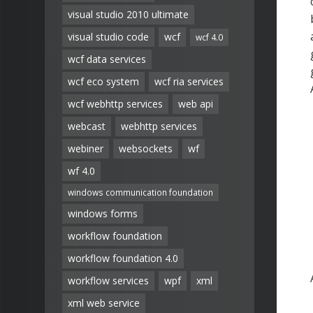
visual studio 2010 ultimate
visual studio code
wcf
wcf 4.0
wcf data services
wcf eco system
wcf ria services
wcf webhttp services
web api
webcast
webhttp services
webiner
websockets
wf
wf 4.0
windows communication foundation
windows forms
workflow foundation
workflow foundation 4.0
workflow services
wpf
xml
xml web service