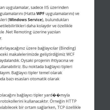
nan uygulamalar, sadece IIS üzerinden
gulamalarını (Hatta
WPF
uygulamalarını) ve
leri (
Windows Service
), bulundukları
ilebilirlikleri daha kolaydır ve özellikle
ikle .Net Remoting üzerine yazılan
r.
atırlayacağınız üzere bağlayıcılar (Binding)
ceki makalelerimizde geliştirdiğimiz WCF
aydalandık. Oysaki projenin ihtiyacına ve
llanabiliriz. Bu noktada bağlayıcı tipleri
ayım. Bağlayıcı tipler temel olarak
unda bazı esasları otomatik olarak
 olacağını bağlayıcı tipler yard��mıyla
im protokollerini kullanacaktır. Örneğin HTTP
labilecek bir ortam sağlarken, TCP özellikle