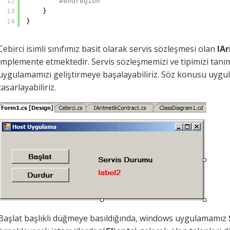
12
#endregion
13
}
14
}
Cebirci isimli sınıfımız basit olarak servis sözleşmesi olan
IA
implemente etmektedir. Servis sözleşmemizi ve tipimizi tanı
uygulamamızı geliştirmeye başalayabiliriz. Söz konusu uygu
tasarlayabiliriz.
Başlat başlıklı düğmeye basıldığında, windows uygulamamız