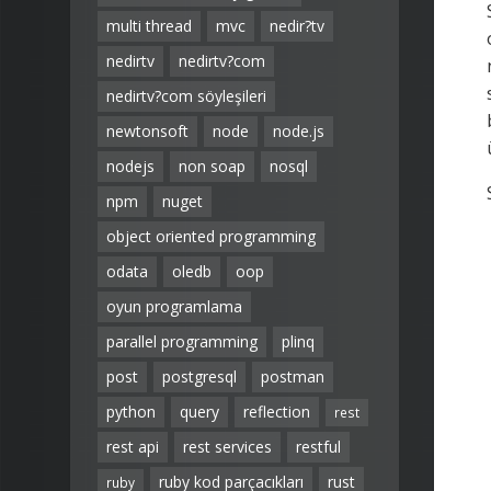
multi thread
mvc
nedir?tv
nedirtv
nedirtv?com
nedirtv?com söyleşileri
newtonsoft
node
node.js
nodejs
non soap
nosql
npm
nuget
object oriented programming
odata
oledb
oop
oyun programlama
parallel programming
plinq
post
postgresql
postman
python
query
reflection
rest
rest api
rest services
restful
ruby kod parçacıkları
rust
ruby