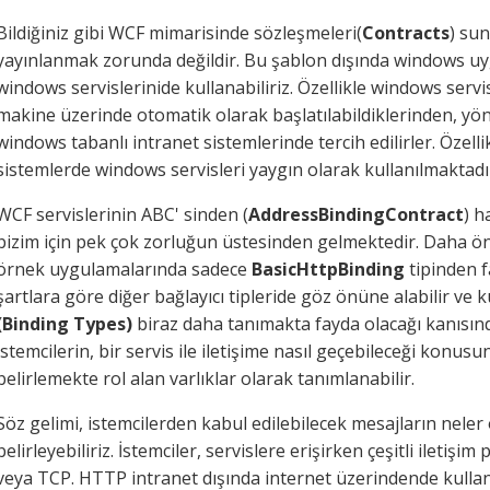
Bildiğiniz gibi WCF mimarisinde sözleşmeleri(
Contracts
) su
yayınlanmak zorunda değildir. Bu şablon dışında windows uy
windows servislerinide kullanabiliriz. Özellikle windows servis
makine üzerinde otomatik olarak başlatılabildiklerinden, yönet
windows tabanlı intranet sistemlerinde tercih edilirler. Özell
sistemlerde windows servisleri yaygın olarak kullanılmaktadı
WCF servislerinin ABC' sinden (
AddressBindingContract
) h
bizim için pek çok zorluğun üstesinden gelmektedir. Daha ön
örnek uygulamalarında sadece
BasicHttpBinding
tipinden f
şartlara göre diğer bağlayıcı tipleride göz önüne alabilir ve ku
(Binding Types)
biraz daha tanımakta fayda olacağı kanısınd
istemcilerin, bir servis ile iletişime nasıl geçebileceği konus
belirlemekte rol alan varlıklar olarak tanımlanabilir.
Söz gelimi, istemcilerden kabul edilebilecek mesajların neler
belirleyebiliriz. İstemciler, servislere erişirken çeşitli iletiş
veya TCP. HTTP intranet dışında internet üzerindende kullanı