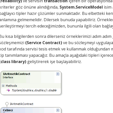
(reliability)
ve servisin
transaction
içeren bir operasyonda 
kriterler göz önüne alındığında,
System.ServiceModel
isim 
bağlayıcı tipler hazır çözümler sunmaktadır. Bu elbetteki ken
anlamına gelmemelidir. Dilersek bunuda yapabiliriz. Örnekl
serileştirmeyi tercih edeceğimizden, bununla ilgili olan bağlayıc
Bu kısa bilgilerden sonra dilerseniz örneklerimizi adım adım g
sözleşmemizi
(Service Contract)
ve bu sözleşmeyi uygulaya
kod tarafında servisi tesis etmek ve kullanmak olduğundan
tip tanımlaması yapacağız. Bu amaçla aşağıdaki tipleri içerece
(class library)
geliştirerek işe başlayabiliriz.