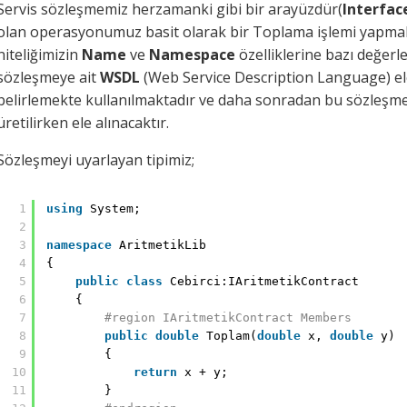
Servis sözleşmemiz herzamanki gibi bir arayüzdür(
Interfac
olan operasyonumuz basit olarak bir Toplama işlemi yapmak
niteliğimizin
Name
ve
Namespace
özelliklerine bazı değerl
sözleşmeye ait
WSDL
(Web Service Description Language) elem
belirlemekte kullanılmaktadır ve daha sonradan bu sözleşmenin
üretilirken ele alınacaktır.
Sözleşmeyi uyarlayan tipimiz;
1
using
System;
2
3
namespace
AritmetikLib
4
{
5
public
class
Cebirci:IAritmetikContract
6
{
7
#region IAritmetikContract Members
8
public
double
Toplam(
double
x, 
double
y)
9
{
10
return
x + y;
11
}