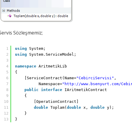
Servis Sözleşmemiz;
1
using
System;
2
using
System.ServiceModel;
3
4
namespace
AritmetikLib
5
{
6
[ServiceContract(Name=
"CebirciServisi"
,
7
Namespace=
"http://www.bsenyurt.com/Cebi
8
public
interface
IAritmetikContract
9
{
10
[OperationContract]
11
double
Toplam(
double
x, 
double
y);
12
}
13
}