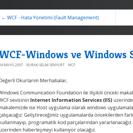
← WCF - Hata Yönetimi (Fault Management)
WCF-Windows ve Windows Se
04 MAYIS 2007
BURAK-SELIM-SENYURT
WCF
Değerli Okurlarım Merhabalar,
Windows Communication Foundation ile ilişikili önceki makal
WCF sevisinin
Internet Information Services (IIS)
üzerinden
makalemizde ise Host uygulama olarak windows uygulamaları
çalışacağız. Geliştireceğimiz uygulamalarda öncekilerden far
kullanmayıp, programatik kod parçalarından yararlanacağız.
üzerinden haberleşmeyi kullanıyor olacağız.