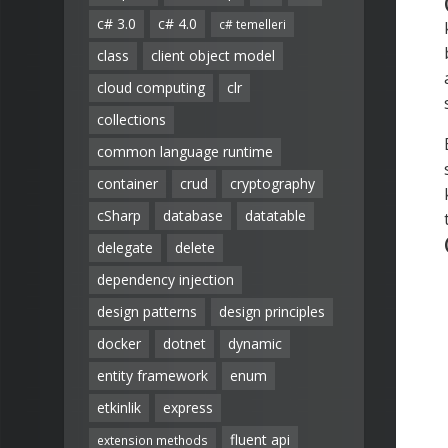
c# 3.0
c# 4.0
c# temelleri
class
client object model
cloud computing
clr
collections
common language runtime
container
crud
cryptography
cSharp
database
datatable
delegate
delete
dependency injection
design patterns
design principles
docker
dotnet
dynamic
entity framework
enum
etkinlik
express
fluent api
extension methods