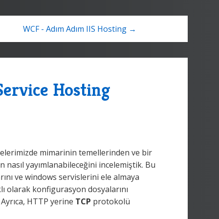
WCF - Adım Adım IIS Hosting →
rvice Hosting
elerimizde mimarinin temellerinden ve bir
 nasıl yayımlanabileceğini incelemiştik. Bu
nı ve windows servislerini ele almaya
klı olarak konfigurasyon dosyalarını
 Ayrıca, HTTP yerine
TCP
protokolü