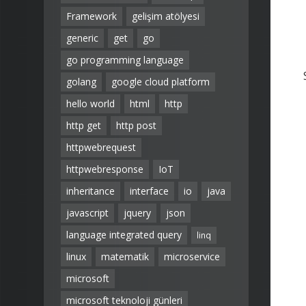
Framework
gelişim atölyesi
generic
get
go
go programming language
golang
google cloud platform
hello world
html
http
http get
http post
httpwebrequest
httpwebresponse
IoT
inheritance
interface
io
java
javascript
jquery
json
language integrated query
linq
linux
matematik
microservice
microsoft
microsoft teknoloji günleri