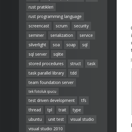
rust pratikleri
rust programming language
screencast
scrum
security
seminer
serialization
service
silverlight
soa
soap
sql
sql server
sqlite
stored procedures
struct
task
task parallel library
tdd
team foundation server
tek fotoluk ipucu
test driven development
tfs
thread
tpl
trait
type
ubuntu
unit test
visual studio
visual studio 2010