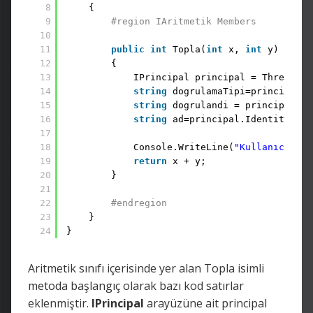
8
{
9
#region IAritmetik Members
10
11
public
int
Topla(
int
x, 
int
y)
12
{ 
13
IPrincipal principal = Thread.Cu
14
string
dogrulamaTipi=principal.I
15
string
dogrulandi = principal.Id
16
string
ad=principal.Identity.Nam
17
18
Console.WriteLine(
"Kullanıcı : "
19
return
x + y;
20
}
21
22
#endregion
23
}
24
}
Aritmetik sınıfı içerisinde yer alan Topla isimli
metoda başlangıç olarak bazı kod satırlar
eklenmiştir.
IPrincipal
arayüzüne ait principal