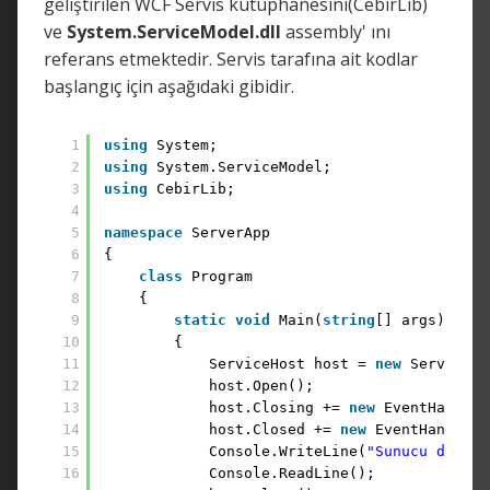
geliştirilen WCF Servis kütüphanesini(CebirLib)
ve
System.ServiceModel.dll
assembly' ını
referans etmektedir. Servis tarafına ait kodlar
başlangıç için aşağıdaki gibidir.
1
using
System;
2
using
System.ServiceModel;
3
using
CebirLib;
4
5
namespace
ServerApp
6
{
7
class
Program
8
{
9
static
void
Main(
string
[] args)
10
{
11
ServiceHost host = 
new
ServiceHo
12
host.Open();
13
host.Closing += 
new
EventHandler
14
host.Closed += 
new
EventHandler(
15
Console.WriteLine(
"Sunucu dinlem
16
Console.ReadLine();