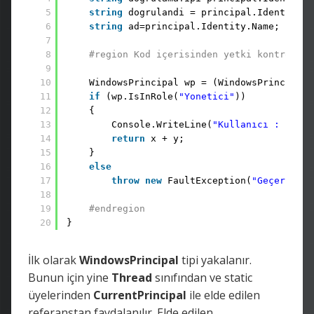
5
string
dogrulandi = principal.Identity.I
6
string
ad=principal.Identity.Name;
7
8
#region Kod içerisinden yetki kontrolü
9
10
WindowsPrincipal wp = (WindowsPrincipal)
11
if
(wp.IsInRole(
"Yonetici"
))
12
{
13
Console.WriteLine(
"Kullanıcı : "
+ a
14
return
x + y;
15
}
16
else
17
throw
new
FaultException(
"Geçersiz y
18
19
#endregion
20
}
İlk olarak
WindowsPrincipal
tipi yakalanır.
Bunun için yine
Thread
sınıfından ve static
üyelerinden
CurrentPrincipal
ile elde edilen
referanstan faydalanılır. Elde edilen