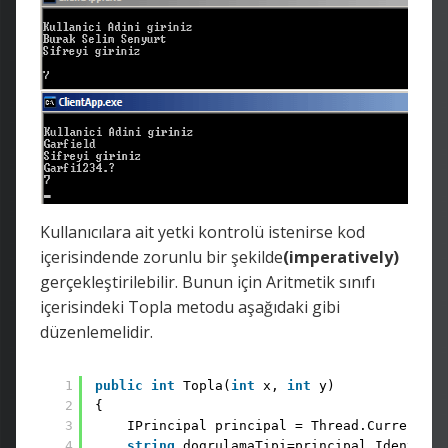
Kullanıcılara ait yetki kontrolü istenirse kod
içerisindende zorunlu bir şekilde
(imperatively)
gerçekleştirilebilir. Bunun için Aritmetik sınıfı
içerisindeki Topla metodu aşağıdaki gibi
düzenlemelidir.
1
public
int
Topla(
int
x, 
int
y)
2
{ 
3
IPrincipal principal = Thread.CurrentPri
4
string
dogrulamaTipi=principal.Identity.