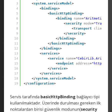
3
<
system.serviceModel
> 
4
<
bindings
>
5
<
basicHttpBinding
>
6
<
binding
name
=
"AritmetikBind
7
<
security
mode
=
"Transpor
8
<
transport
clientCre
9
</
security
>
10
</
binding
>
11
</
basicHttpBinding
>
12
</
bindings
>
13
<
services
>
14
<
service
name
=
"CebirLib.Aritmeti
15
<
endpoint
address
=
"http://lo
16
</
service
>
17
</
services
>
18
</
system.serviceModel
>
19
</
configuration
>
Servis tarafında
basicHttpBinding
bağlayıcı tipi
kullanılmaktadır. Üzerinde durulması gereken ilk
noktalardan birisi güvenlik modunun(
security