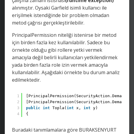
çalışma zamanı istisnası
(runtime exception)
alınmıştır. Oysaki Garfield isimli kullanıcı ile
erişilmek istendiğinde bir problem olmadan
metod çağrısı gerçekleştirilebilir.
PrincipalPermission niteliği istenirse bir metod
için birden fazla kez kullanılabilir. Sadece bu
örnekte olduğu gibi rollere yetki vermek
amacıyla değil belirli kullanıcıları yetkilendirmek
yada birden fazla role izin vermek amacıyla
kullanılabilir. Aşağıdaki örnekte bu durum analiz
edilmektedir.
1
[PrincipalPermission(SecurityAction.Demand,Ro
2
[PrincipalPermission(SecurityAction.Demand,Na
3
public
int
Topla(
int
x, 
int
y)
4
{
Buradaki tanımlamalara göre BURAKSENYURT