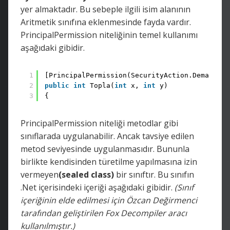
yer almaktadır. Bu sebeple ilgili isim alanının
Aritmetik sınıfına eklenmesinde fayda vardır.
PrincipalPermission niteliğinin temel kullanımı
aşağıdaki gibidir.
1
[PrincipalPermission(SecurityAction.Demand,Ro
2
public
int
Topla(
int
x, 
int
y)
3
{
PrincipalPermission niteliği metodlar gibi
sınıflarada uygulanabilir. Ancak tavsiye edilen
metod seviyesinde uygulanmasıdır. Bununla
birlikte kendisinden türetilme yapılmasına izin
vermeyen
(sealed class)
bir sınıftır. Bu sınıfın
.Net içerisindeki içeriği aşağıdaki gibidir.
(Sınıf
içeriğinin elde edilmesi için Özcan Değirmenci
tarafından geliştirilen Fox Decompiler aracı
kullanılmıştır.)