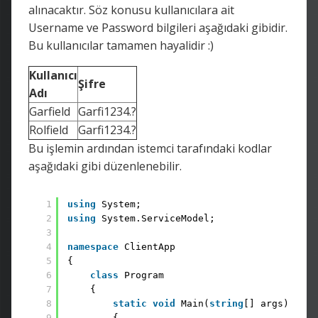
alınacaktır. Söz konusu kullanıcılara ait
Username ve Password bilgileri aşağıdaki gibidir.
Bu kullanıcılar tamamen hayalidir :)
Kullanıcı
Şifre
Adı
Garfield
Garfi1234.?
Rolfield
Garfi1234.?
Bu işlemin ardından istemci tarafındaki kodlar
aşağıdaki gibi düzenlenebilir.
1
using
System;
2
using
System.ServiceModel;
3
4
namespace
ClientApp
5
{
6
class
Program
7
{
8
static
void
Main(
string
[] args)
9
{