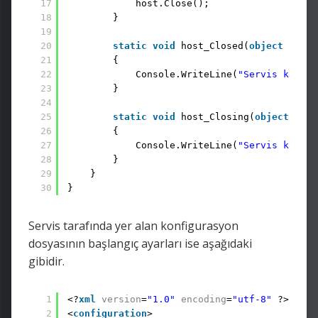
17
host.Close();
18
}
19
20
static
void
host_Closed(
object
sende
21
{
22
Console.WriteLine(
"Servis kapatı
23
}
24
25
static
void
host_Closing(
object
send
26
{
27
Console.WriteLine(
"Servis kapatı
28
}
29
}
30
}
Servis tarafında yer alan konfigurasyon
dosyasının başlangıç ayarları ise aşağıdaki
gibidir.
1
<?
xml
version
=
"1.0"
encoding
=
"utf-8"
?>
2
<
configuration
>