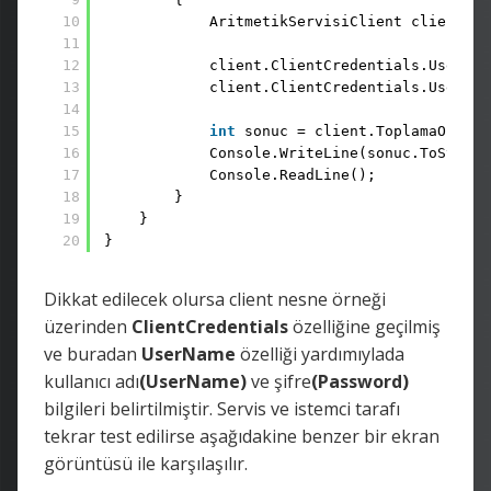
10
AritmetikServisiClient client = 
11
12
client.ClientCredentials.UserNam
13
client.ClientCredentials.UserNam
14
15
int
sonuc = client.ToplamaOperas
16
Console.WriteLine(sonuc.ToString
17
Console.ReadLine();
18
}
19
}
20
}
Dikkat edilecek olursa client nesne örneği
üzerinden
ClientCredentials
özelliğine geçilmiş
ve buradan
UserName
özelliği yardımıylada
kullanıcı adı
(UserName)
ve şifre
(Password)
bilgileri belirtilmiştir. Servis ve istemci tarafı
tekrar test edilirse aşağıdakine benzer bir ekran
görüntüsü ile karşılaşılır.