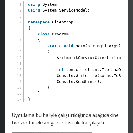
1
using
System;
2
using
System.ServiceModel;
3
4
namespace
ClientApp
5
{
6
class
Program
7
{
8
static
void
Main(
string
[] args)
9
{
10
AritmetikServisiClient client = 
11
12
int
sonuc = client.ToplamaOperas
13
Console.WriteLine(sonuc.ToString
14
Console.ReadLine();
15
}
16
}
17
}
Uygulama bu haliyle çalıştırıldığında aşağıdakine
benzer bir ekran görüntüsü ile karşılaşılır.