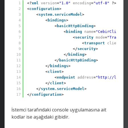
1
<?
xml
version
=
"1.0"
encoding
=
"utf-8"
?>
2
<
configuration
>
3
<
system.serviceModel
>
4
<
bindings
>
5
<
basicHttpBinding
>
6
<
binding
name
=
"CebirClientBi
7
<
security
mode
=
"Transpor
8
<
transport
clientCre
9
</
security
>
10
</
binding
>
11
</
basicHttpBinding
>
12
</
bindings
>
13
<
client
>
14
<
endpoint
address
=
"http://localh
15
</
client
>
16
</
system.serviceModel
>
17
</
configuration
>
İstemci tarafındaki console uygulamasına ait
kodlar ise aşağıdaki gibidir.