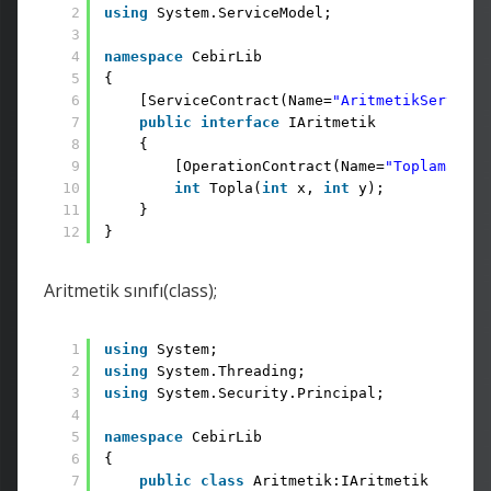
2
using
System.ServiceModel;
3
4
namespace
CebirLib
5
{
6
[ServiceContract(Name=
"AritmetikServisi"
7
public
interface
IAritmetik
8
{
9
[OperationContract(Name=
"ToplamaOper
10
int
Topla(
int
x, 
int
y); 
11
}
12
}
Aritmetik sınıfı(class);
1
using
System;
2
using
System.Threading;
3
using
System.Security.Principal;
4
5
namespace
CebirLib
6
{
7
public
class
Aritmetik:IAritmetik