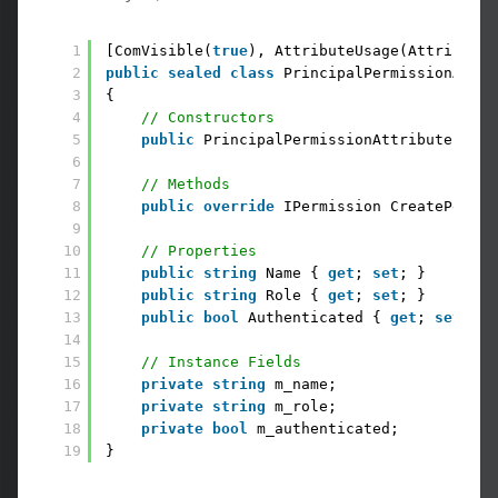
1
[ComVisible(
true
), AttributeUsage(AttributeT
2
public
sealed
class
PrincipalPermissionAttri
3
{
4
// Constructors
5
public
PrincipalPermissionAttribute (Sec
6
7
// Methods
8
public
override
IPermission CreatePermis
9
10
// Properties
11
public
string
Name { 
get
; 
set
; }
12
public
string
Role { 
get
; 
set
; }
13
public
bool
Authenticated { 
get
; 
set
; }
14
15
// Instance Fields
16
private
string
m_name;
17
private
string
m_role;
18
private
bool
m_authenticated;
19
}