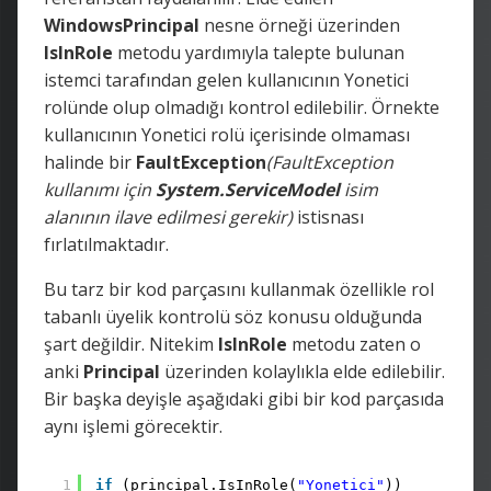
WindowsPrincipal
nesne örneği üzerinden
IsInRole
metodu yardımıyla talepte bulunan
istemci tarafından gelen kullanıcının Yonetici
rolünde olup olmadığı kontrol edilebilir. Örnekte
kullanıcının Yonetici rolü içerisinde olmaması
halinde bir
FaultException
(FaultException
kullanımı için
System.ServiceModel
isim
alanının ilave edilmesi gerekir)
istisnası
fırlatılmaktadır.
Bu tarz bir kod parçasını kullanmak özellikle rol
tabanlı üyelik kontrolü söz konusu olduğunda
şart değildir. Nitekim
IsInRole
metodu zaten o
anki
Principal
üzerinden kolaylıkla elde edilebilir.
Bir başka deyişle aşağıdaki gibi bir kod parçasıda
aynı işlemi görecektir.
1
if
(principal.IsInRole(
"Yonetici"
))