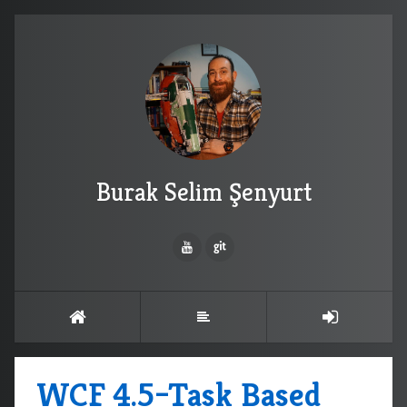
Burak Selim Şenyurt
WCF 4.5–Task Based