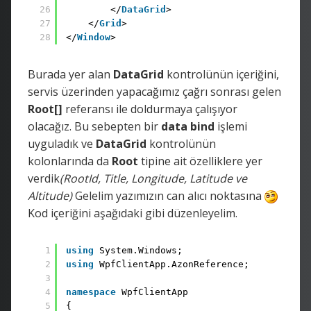
26
</
DataGrid
>        
27
</
Grid
> 
28
</
Window
>
Burada yer alan
DataGrid
kontrolünün içeriğini,
servis üzerinden yapacağımız çağrı sonrası gelen
Root[]
referansı ile doldurmaya çalışıyor
olacağız. Bu sebepten bir
data
bind
işlemi
uyguladık ve
DataGrid
kontrolünün
kolonlarında da
Root
tipine ait özelliklere yer
verdik
(RootId, Title, Longitude, Latitude ve
Altitude)
Gelelim yazımızın can alıcı noktasına
Kod içeriğini aşağıdaki gibi düzenleyelim.
1
using
System.Windows; 
2
using
WpfClientApp.AzonReference;
3
4
namespace
WpfClientApp 
5
{ 