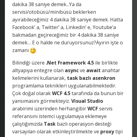
dakika 38 saniye demek...Ya da
servisi/otobüsü/minibüsü beklerken
ayırabileceğimiz 4 dakika 38 saniye demek. Hatta
Facebook’ a, Twitter’ a, Linkedin’ e, Youtube’a
bakmadan geçireceğimiz bir 4 dakika 38 saniye
demek… E o halde ne duruyorsunuz?Ayırın işte o
zamanı
Bilindiği üzere
.Net Framework 4.5
ile birlikte
altyapıya entegre olan
async
ve
await
anahtar
kelimelerini kullanarak,
task bazlı
asenkron
programlama teknikleri uygulanabilmektedir.
Çok doğal olarak
WCF 4.5
tarafında da bunun bir
yansımasını görmekteyiz.
Visual Studio
arabirimi üzerinden herhangibir
WCF
servis
referansını istemci uygulamaya eklemeye
çalıştığımızda
Task
bazlı operasyon desteği
varsayılan olarak etkinleştirilmekte ve
proxy
tipi