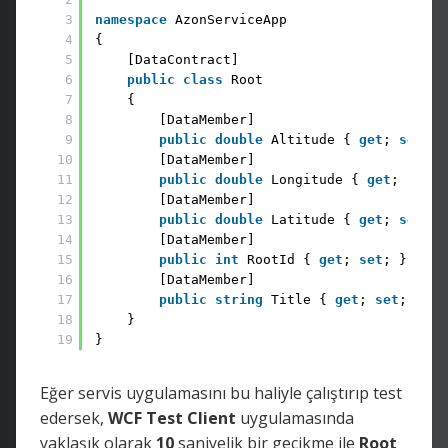
3
namespace
AzonServiceApp 
4
{ 
5
[DataContract] 
6
public
class
Root 
7
{ 
8
[DataMember] 
9
public
double
Altitude { 
get
; 
set
; }
10
[DataMember] 
11
public
double
Longitude { 
get
; 
set
; 
12
[DataMember] 
13
public
double
Latitude { 
get
; 
set
; }
14
[DataMember] 
15
public
int
RootId { 
get
; 
set
; } 
16
[DataMember] 
17
public
string
Title { 
get
; 
set
; } 
18
} 
19
}
Eğer servis uygulamasını bu haliyle çalıştırıp test
edersek,
WCF Test Client
uygulamasında
yaklaşık olarak
10
saniyelik bir gecikme ile
Root