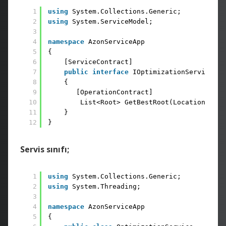
1
using
System.Collections.Generic; 
2
using
System.ServiceModel;
3
4
namespace
AzonServiceApp 
5
{ 
6
[ServiceContract] 
7
public
interface
IOptimizationService 
8
{ 
9
[OperationContract] 
10
List<Root> GetBestRoot(Location your
11
} 
12
}
Servis sınıfı;
1
using
System.Collections.Generic; 
2
using
System.Threading;
3
4
namespace
AzonServiceApp 
5
{ 