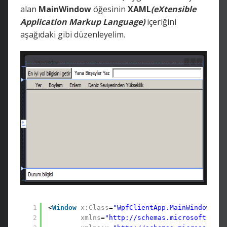
alan
MainWindow
öğesinin
XAML
(eXtensible
Application Markup Language)
içeriğini
aşağıdaki gibi düzenleyelim.
1
<
Window
x:Class
=
"WpfClientApp.MainWindow"
2
xmlns
=
"http://schemas.microsoft.com/