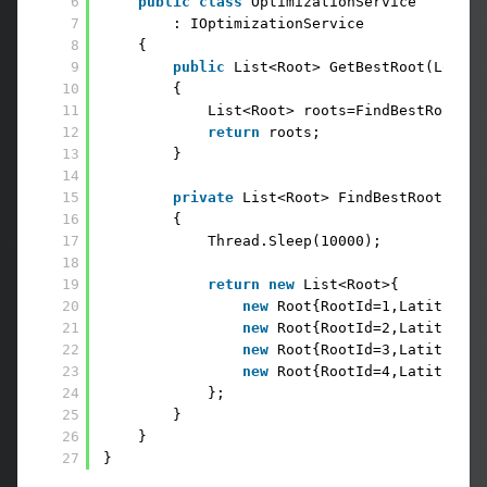
6
public
class
OptimizationService 
7
: IOptimizationService 
8
{ 
9
public
List<Root> GetBestRoot(Locati
10
{ 
11
List<Root> roots=FindBestRoot(yo
12
return
roots; 
13
}
14
15
private
List<Root> FindBestRoot(Loca
16
{ 
17
Thread.Sleep(10000);
18
19
return
new
List<Root>{ 
20
new
Root{RootId=1,Latitude=3
21
new
Root{RootId=2,Latitude=3
22
new
Root{RootId=3,Latitude=2
23
new
Root{RootId=4,Latitude=4
24
}; 
25
} 
26
} 
27
}