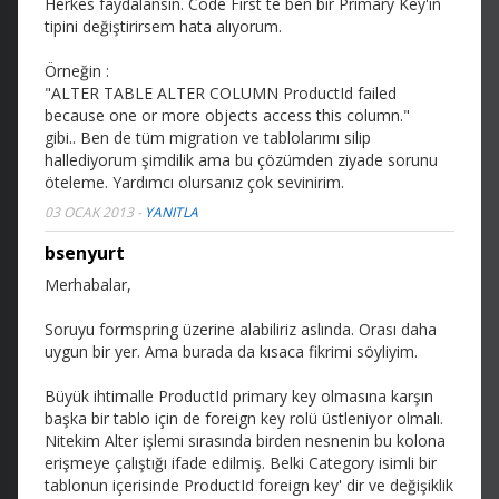
Herkes faydalansın. Code First te ben bir Primary Key'in
tipini değiştirirsem hata alıyorum.
Örneğin :
"ALTER TABLE ALTER COLUMN ProductId failed
because one or more objects access this column."
gibi.. Ben de tüm migration ve tablolarımı silip
hallediyorum şimdilik ama bu çözümden ziyade sorunu
öteleme. Yardımcı olursanız çok sevinirim.
03 OCAK 2013
-
YANITLA
bsenyurt
Merhabalar,
Soruyu formspring üzerine alabiliriz aslında. Orası daha
uygun bir yer. Ama burada da kısaca fikrimi söyliyim.
Büyük ihtimalle ProductId primary key olmasına karşın
başka bir tablo için de foreign key rolü üstleniyor olmalı.
Nitekim Alter işlemi sırasında birden nesnenin bu kolona
erişmeye çalıştığı ifade edilmiş. Belki Category isimli bir
tablonun içerisinde ProductId foreign key' dir ve değişiklik