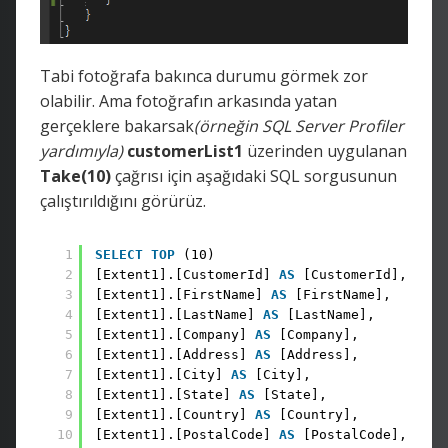
Tabi fotoğrafa bakınca durumu görmek zor
olabilir. Ama fotoğrafın arkasında yatan
gerçeklere bakarsak
(örneğin SQL Server Profiler
yardımıyla)
customerList1
üzerinden uygulanan
Take(10)
çağrısı için aşağıdaki SQL sorgusunun
çalıştırıldığını görürüz.
1
SELECT
TOP
(10) 
2
[Extent1].[CustomerId] 
AS
[CustomerId], 
3
[Extent1].[FirstName] 
AS
[FirstName], 
4
[Extent1].[LastName] 
AS
[LastName], 
5
[Extent1].[Company] 
AS
[Company], 
6
[Extent1].[Address] 
AS
[Address], 
7
[Extent1].[City] 
AS
[City], 
8
[Extent1].[State] 
AS
[State], 
9
[Extent1].[Country] 
AS
[Country], 
10
[Extent1].[PostalCode] 
AS
[PostalCode], 