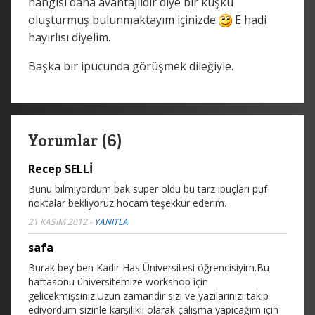
hangisi daha avantajlıdır diye bir kuşku
oluşturmuş bulunmaktayım içinizde
E hadi
hayırlısı diyelim.
Başka bir ipucunda görüşmek dileğiyle.
Yorumlar (6)
Recep SELLİ
Bunu bilmiyordum bak süper oldu bu tarz ipuçları püf
noktalar bekliyoruz hocam teşekkür ederim.
21 KASIM 2012
-
YANITLA
safa
Burak bey ben Kadir Has Üniversitesi öğrencisiyim.Bu
haftasonu üniversitemize workshop için
gelicekmişsiniz.Uzun zamandır sizi ve yazılarınızı takip
ediyordum sizinle karşılıklı olarak çalışma yapıcağım için