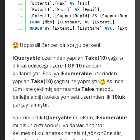
12
[Extent1].[Fax] 
AS
[Fax], 
13
[Extent1].[Email] 
AS
[Email], 
14
[Extent1].[SupportRepId] 
AS
[SupportRepId] 
15
FROM
[dbo].[Customer] 
AS
[Extent1] 
16
ORDER
BY
[Extent1].[LastName] 
ASC
, [Extent1]
Uppsss!!! Benzer bir sorgu derken!
IQueryable
üzerinden yapılan
Take(10)
çağrısı
dikkat edileceği üzere
TOP 10
ifadesini
kullanmıştır. Peki ya
IEnumerable
üzerinden
yapılan
Take(10)
çağrısı ne yapmıştır
Aslında
tüm liste çekilmiş sonrasında
Take
metodu,
belleğe aldığı koleksiyon seti üzerinden ilk
10luk
parçayı almıştır.
Sanırım artık
IQueryable
mı olsun,
IEnumerable
mı olsun çıktı sonucu ya da
var
anahtar
kelimesini kullanırsak hangisini göz önüne alır,