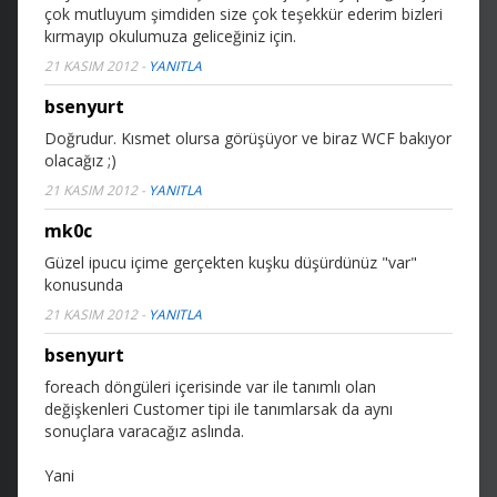
çok mutluyum
şimdiden size çok teşekkür ederim bizleri
kırmayıp okulumuza geliceğiniz için.
21 KASIM 2012
-
YANITLA
bsenyurt
Doğrudur. Kısmet olursa görüşüyor ve biraz WCF bakıyor
olacağız ;)
21 KASIM 2012
-
YANITLA
mk0c
Güzel ipucu
içime gerçekten kuşku düşürdünüz "var"
konusunda
21 KASIM 2012
-
YANITLA
bsenyurt
foreach döngüleri içerisinde var ile tanımlı olan
değişkenleri Customer tipi ile tanımlarsak da aynı
sonuçlara varacağız aslında.
Yani