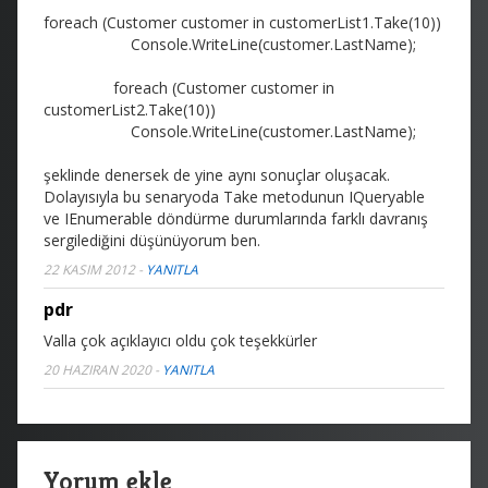
foreach (Customer customer in customerList1.Take(10))
Console.WriteLine(customer.LastName);
foreach (Customer customer in
customerList2.Take(10))
Console.WriteLine(customer.LastName);
şeklinde denersek de yine aynı sonuçlar oluşacak.
Dolayısıyla bu senaryoda Take metodunun IQueryable
ve IEnumerable döndürme durumlarında farklı davranış
sergilediğini düşünüyorum ben.
22 KASIM 2012
-
YANITLA
pdr
Valla çok açıklayıcı oldu çok teşekkürler
20 HAZIRAN 2020
-
YANITLA
Yorum ekle