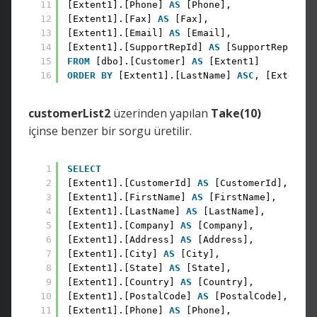
11
[Extent1].[Phone] 
AS
[Phone], 
12
[Extent1].[Fax] 
AS
[Fax], 
13
[Extent1].[Email] 
AS
[Email], 
14
[Extent1].[SupportRepId] 
AS
[SupportRepId] 
15
FROM
[dbo].[Customer] 
AS
[Extent1] 
16
ORDER
BY
[Extent1].[LastName] 
ASC
, [Extent1]
customerList2
üzerinden yapılan
Take(10)
içinse benzer bir sorgu üretilir.
1
SELECT
2
[Extent1].[CustomerId] 
AS
[CustomerId], 
3
[Extent1].[FirstName] 
AS
[FirstName], 
4
[Extent1].[LastName] 
AS
[LastName], 
5
[Extent1].[Company] 
AS
[Company], 
6
[Extent1].[Address] 
AS
[Address], 
7
[Extent1].[City] 
AS
[City], 
8
[Extent1].[State] 
AS
[State], 
9
[Extent1].[Country] 
AS
[Country], 
10
[Extent1].[PostalCode] 
AS
[PostalCode], 
11
[Extent1].[Phone] 
AS
[Phone], 