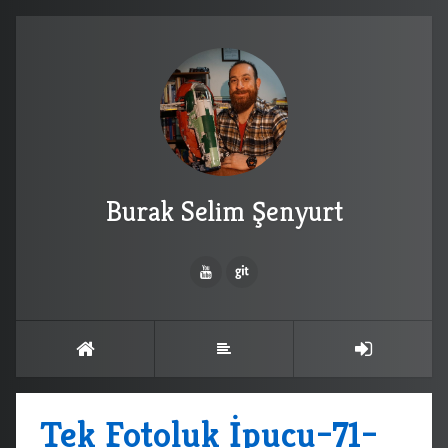
Burak Selim Şenyurt
Tek Fotoluk İpucu–71–