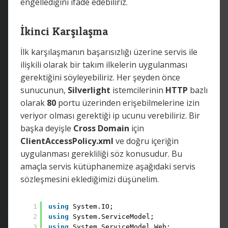
engellediğini ifade edebiliriz.
İkinci Karşılaşma
İlk karşılaşmanın başarısızlığı üzerine servis ile
ilişkili olarak bir takım ilkelerin uygulanması
gerektiğini söyleyebiliriz. Her şeyden önce
sunucunun,
Silverlight
istemcilerinin
HTTP
bazlı
olarak
80
portu üzerinden erişebilmelerine izin
veriyor olması gerektiği ip ucunu verebiliriz. Bir
başka deyişle
Cross Domain
için
ClientAccessPolicy.xml
ve doğru içeriğin
uygulanması gerekliliği söz konusudur. Bu
amaçla servis kütüphanemize aşağıdaki servis
sözleşmesini eklediğimizi düşünelim.
1
using
System.IO; 
2
using
System.ServiceModel; 
3
using
System.ServiceModel.Web;