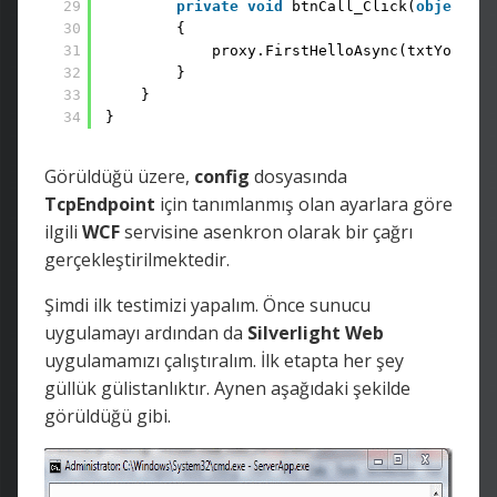
29
private
void
btnCall_Click(
object
se
30
{ 
31
proxy.FirstHelloAsync(txtYournam
32
} 
33
} 
34
}
Görüldüğü üzere,
config
dosyasında
TcpEndpoint
için tanımlanmış olan ayarlara göre
ilgili
WCF
servisine asenkron olarak bir çağrı
gerçekleştirilmektedir.
Şimdi ilk testimizi yapalım. Önce sunucu
uygulamayı ardından da
Silverlight
Web
uygulamamızı çalıştıralım. İlk etapta her şey
güllük gülistanlıktır. Aynen aşağıdaki şekilde
görüldüğü gibi.