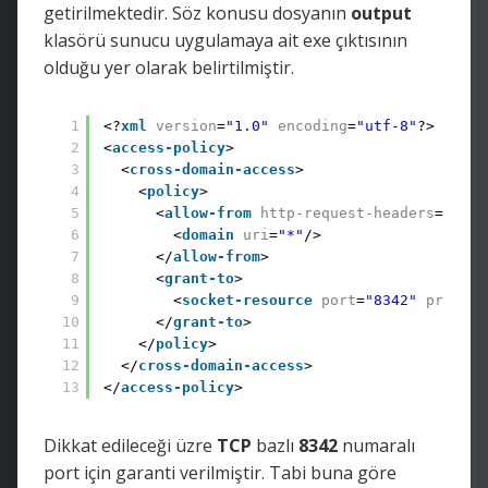
getirilmektedir. Söz konusu dosyanın
output
klasörü sunucu uygulamaya ait exe çıktısının
olduğu yer olarak belirtilmiştir.
1
<?
xml
version
=
"1.0"
encoding
=
"utf-8"
?> 
2
<
access-policy
> 
3
<
cross-domain-access
> 
4
<
policy
> 
5
<
allow-from
http-request-headers
=
"*"
> 
6
<
domain
uri
=
"*"
/> 
7
</
allow-from
> 
8
<
grant-to
> 
9
<
socket-resource
port
=
"8342"
protoco
10
</
grant-to
> 
11
</
policy
> 
12
</
cross-domain-access
> 
13
</
access-policy
>
Dikkat edileceği üzre
TCP
bazlı
8342
numaralı
port için garanti verilmiştir. Tabi buna göre