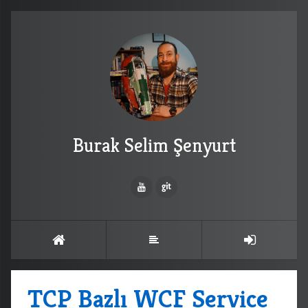
Burak Selim Şenyurt
TCP Bazlı WCF Service