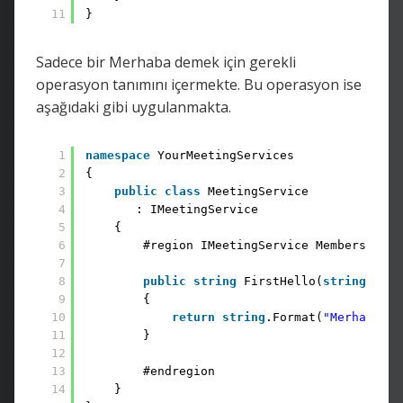
11
}
Sadece bir Merhaba demek için gerekli
operasyon tanımını içermekte. Bu operasyon ise
aşağıdaki gibi uygulanmakta.
1
namespace
YourMeetingServices 
2
{ 
3
public
class
MeetingService 
4
: IMeetingService 
5
{ 
6
#region IMeetingService Members
7
8
public
string
FirstHello(
string
your
9
{ 
10
return
string
.Format(
"Merhaba {0
11
}
12
13
#endregion 
14
} 