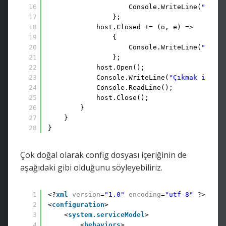
16
Console.WriteLine(
"Servi
17
}; 
18
host.Closed += (o, e) => 
19
{ 
20
Console.WriteLine(
"Servi
21
}; 
22
host.Open(); 
23
Console.WriteLine(
"Çıkmak için b
24
Console.ReadLine(); 
25
host.Close(); 
26
} 
27
} 
28
}
Çok doğal olarak config dosyası içeriğinin de
aşağıdaki gibi olduğunu söyleyebiliriz.
1
<?
xml
version
=
"1.0"
encoding
=
"utf-8"
?> 
2
<
configuration
> 
3
<
system.serviceModel
> 
4
<
behaviors
> 