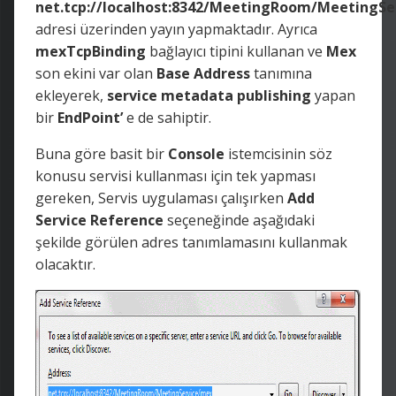
net.tcp://localhost:8342/MeetingRoom/MeetingSe
adresi üzerinden yayın yapmaktadır. Ayrıca
mexTcpBinding
bağlayıcı tipini kullanan ve
Mex
son ekini var olan
Base
Address
tanımına
ekleyerek,
service
metadata
publishing
yapan
bir
EndPoint’
e de sahiptir.
Buna göre basit bir
Console
istemcisinin söz
konusu servisi kullanması için tek yapması
gereken, Servis uygulaması çalışırken
Add
Service Reference
seçeneğinde aşağıdaki
şekilde görülen adres tanımlamasını kullanmak
olacaktır.