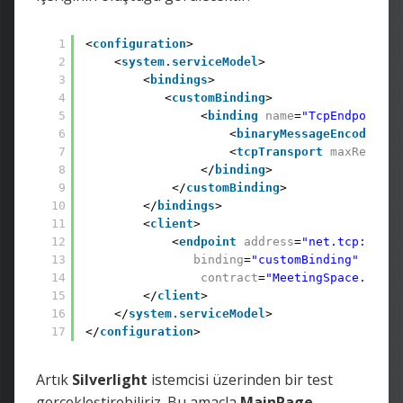
1
<
configuration
> 
2
<
system.serviceModel
> 
3
<
bindings
> 
4
<
customBinding
> 
5
<
binding
name
=
"TcpEndpoint"
>
6
<
binaryMessageEncoding
/
7
<
tcpTransport
maxReceive
8
</
binding
> 
9
</
customBinding
> 
10
</
bindings
> 
11
<
client
> 
12
<
endpoint
address
=
"net.tcp://loc
13
binding
=
"customBinding"
bindi
14
contract
=
"MeetingSpace.IMeet
15
</
client
> 
16
</
system.serviceModel
> 
17
</
configuration
>
Artık
Silverlight
istemcisi üzerinden bir test
gerçekleştirebiliriz. Bu amaçla
MainPage