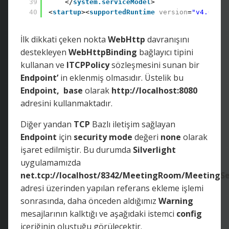
39
</
system.serviceModel
> 
40
<
startup
><
supportedRuntime
version
=
"v4.0"
sk
İlk dikkati çeken nokta
WebHttp
davranışını
destekleyen
WebHttpBinding
bağlayıcı tipini
kullanan ve
ITCPPolicy
sözleşmesini sunan bir
Endpoint’
in eklenmiş olmasıdır. Üstelik bu
Endpoint,
base
olarak
http://localhost:8080
adresini kullanmaktadır.
Diğer yandan
TCP
Bazlı iletişim sağlayan
Endpoint
için
security
mode
değeri
none
olarak
işaret edilmiştir. Bu durumda
Silverlight
uygulamamızda
net.tcp://localhost/8342/MeetingRoom/MeetingS
adresi üzerinden yapılan referans ekleme işlemi
sonrasında, daha önceden aldığımız
Warning
mesajlarının kalktığı ve aşağıdaki istemci
config
içeriğinin oluştuğu görülecektir.