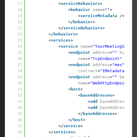
17
<
serviceBehaviors
> 
18
<
behavior
name
=
""
> 
19
<
serviceMetadata
/> 
20
</
behavior
> 
21
</
serviceBehaviors
> 
22
</
behaviors
> 
23
<
services
> 
24
<
service
name
=
"YourMeetingServic
25
<
endpoint
address
=
""
binding
26
name
=
"TcpEndpoint"
contr
27
<
endpoint
address
=
"mex"
bind
28
contract
=
"IMetadataExcha
29
<
endpoint
address
=
""
behavio
30
name
=
"WebHttpEndpoint"
c
31
<
host
> 
32
<
baseAddresses
> 
33
<
add
baseAddress
=
"ht
34
<
add
baseAddress
=
"ne
35
</
baseAddresses
> 
36
</
host
> 
37
</
service
> 
38
</
services
> 