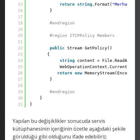
15
return
string
.Format(
"Merhaba {0
16
}
17
18
#endregion
19
20
#region ITCPPolicy Members
21
22
public
Stream GetPolicy() 
23
{ 
24
string
content = File.ReadAllTex
25
WebOperationContext.Current.Outg
26
return
new
MemoryStream(Encoding.
27
}
28
29
#endregion 
30
} 
31
}
Yapılan bu değişiklikler sonucuda servis
kütüphanesinin içeriğinin özetle aşağıdaki şekile
görüldüğü gibi olduğunu ifade edebiliriz.