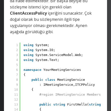
da ifade edilmektedir. Bir başka deyişle bu
sözleşme istemci için gerekli olan
ClientAccessPolicy
içeriğini sunacaktır. Çok
doğal olarak bu sözleşmenin ilgili tipe
uygulanıyor olması gerekmektedir. Aynen
aşağıda görüldüğü gibi.
1
using
System; 
2
using
System.IO; 
3
using
System.ServiceModel.Web; 
4
using
System.Text;
5
6
namespace
YourMeetingServices 
7
{ 
8
public
class
MeetingService 
9
: IMeetingService,ITCPPolicy 
10
{ 
11
#region IMeetingService Members
12
13
public
string
FirstHello(
string
your
14
{ 