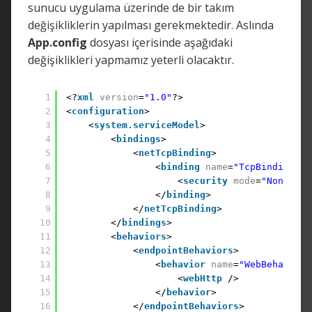
sunucu uygulama üzerinde de bir takım
değişikliklerin yapılması gerekmektedir. Aslında
App.config
dosyası içerisinde aşağıdaki
değişiklikleri yapmamız yeterli olacaktır.
1
<?
xml
version
=
"1.0"
?> 
2
<
configuration
> 
3
<
system.serviceModel
> 
4
<
bindings
> 
5
<
netTcpBinding
> 
6
<
binding
name
=
"TcpBindingCon
7
<
security
mode
=
"None"
/>
8
</
binding
> 
9
</
netTcpBinding
> 
10
</
bindings
> 
11
<
behaviors
> 
12
<
endpointBehaviors
> 
13
<
behavior
name
=
"WebBehavior"
14
<
webHttp
/> 
15
</
behavior
> 
16
</
endpointBehaviors
> 