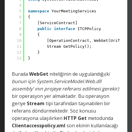
4
5
namespace
YourMeetingServices 
6
{ 
7
[ServiceContract] 
8
public
interface
ITCPPolicy 
9
{ 
10
[OperationContract, WebGet(UriTempla
11
Stream GetPolicy(); 
12
} 
13
}
Burada
WebGet
niteliğinin de uygulandığı
(ki
bunun için System.ServiceModel.Web.dll
assembly’ ının projeye referans edilmesi gerekir)
bir operasyon yer almaktadır. Bu operasyon
geriye
Stream
tipi tarafından taşınabilen bir
referans döndürmektedir. Söz konusu
operasyona ulaşılırken
HTTP Get
metodunda
Clientaccesspolicy.xml
son ekinin kullanılacağı