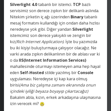
Silverlight 4.0
tabanlı bir istemci.
TCP
bazlı
servisimiz son derece zıpkın bir delikanlı aslında.
Nitekim şirketin iç ağı üzerinden
Binary
tabanlı
mesaj formatını kullandığı için ondan daha hızlısı
neredeyse yok gibi. Diğer yandan
Silverlight
istemcimiz son derece yakışıklı ve zengin bir
kız
(Rich Internet Application)
. İşte bu yazımızda
bu iki kişiyi buluşturmaya çalışıyor olacağız. Ne
varki arada zıpkın delikanlının bir de ablası var ki
o da
IIS(Internet Information Services)
mahallesinde oturmayı istemeyen ama hep hayal
eden
Self-Hosted
stilde yazılmış bir
Console
uygulaması. Neredeyse içi kap kara olmuş
birisi
(Ama biz çalışma zamanı ekranında onun
içindeki iyiliği beyaza boyayıp çıkartacağız)
Bakalım abla, kızın, erkek arkadaşına ulaşmasına
izin verecek mi?