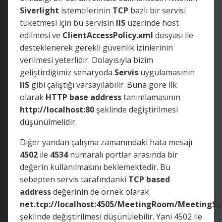
Siverlight
istemcilerinin
TCP
bazlı bir servisi
tüketmesi için bu servisin
IIS
üzerinde host
edilmesi ve
ClientAccessPolicy.xml
dosyası ile
desteklenerek gerekli güvenlik izinlerinin
verilmesi yeterlidir. Dolayısıyla bizim
geliştirdiğimiz senaryoda
Servis
uygulamasının
IIS
gibi çalıştığı varsayılabilir. Buna göre ilk
olarak
HTTP base address
tanımlamasının
http://localhost:80
şeklinde değiştirilmesi
düşünülmelidir.
Diğer yandan çalışma zamanındaki hata mesajı
4502
ile
4534
numaralı portlar arasında bir
değerin kullanılmasını beklemektedir. Bu
sebepten servis tarafındanki
TCP based
address
değerinin de örnek olarak
net.tcp://localhost:4505/MeetingRoom/MeetingSe
şeklinde değiştirilmesi düşünülebilir. Yani 4502 ile