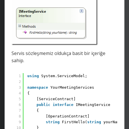
Servis sözleşmemiz oldukça basit bir içeriğe
sahip.
1
using
System.ServiceModel;
2
3
namespace
YourMeetingServices 
4
{ 
5
[ServiceContract] 
6
public
interface
IMeetingService 
7
{ 
8
[OperationContract] 
9
string
FirstHello(
string
yourName); 
10
} 