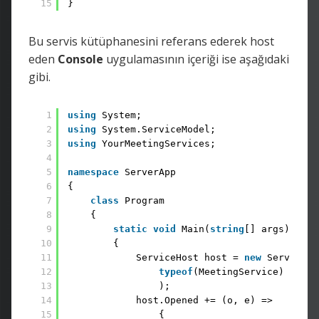
15
}
Bu servis kütüphanesini referans ederek host
eden
Console
uygulamasının içeriği ise aşağıdaki
gibi.
1
using
System; 
2
using
System.ServiceModel; 
3
using
YourMeetingServices;
4
5
namespace
ServerApp 
6
{ 
7
class
Program 
8
{ 
9
static
void
Main(
string
[] args) 
10
{ 
11
ServiceHost host = 
new
ServiceHo
12
typeof
(MeetingService) 
13
); 
14
host.Opened += (o, e) => 
15
{ 