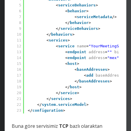
5
<
serviceBehaviors
> 
6
<
behavior
> 
7
<
serviceMetadata
/> 
8
</
behavior
> 
9
</
serviceBehaviors
> 
10
</
behaviors
> 
11
<
services
> 
12
<
service
name
=
"YourMeetingServic
13
<
endpoint
address
=
""
binding
14
<
endpoint
address
=
"mex"
bind
15
<
host
> 
16
<
baseAddresses
> 
17
<
add
baseAddress
=
"ne
18
</
baseAddresses
> 
19
</
host
> 
20
</
service
> 
21
</
services
> 
22
</
system.serviceModel
> 
23
</
configuration
>
Buna göre servisimiz
TCP
bazlı olaraktan