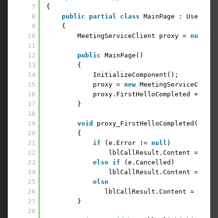
7
{ 
8
public
partial
class
MainPage : UserCont
9
{ 
10
MeetingServiceClient proxy = 
null
;
11
12
public
MainPage() 
13
{ 
14
InitializeComponent(); 
15
proxy = 
new
MeetingServiceClient
16
proxy.FirstHelloCompleted += 
new
17
}
18
19
void
proxy_FirstHelloCompleted(
objec
20
{ 
21
if
(e.Error != 
null
) 
22
lblCallResult.Content = 
"Bir
23
else
if
(e.Cancelled) 
24
lblCallResult.Content = 
"İşl
25
else
26
lblCallResult.Content = e.Res
27
}
28