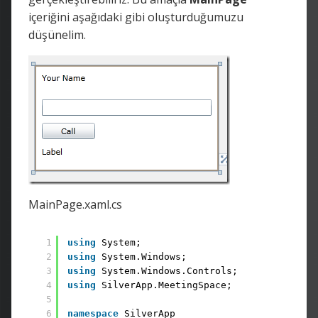
içeriğini aşağıdaki gibi oluşturduğumuzu
düşünelim.
MainPage.xaml.cs
1
using
System; 
2
using
System.Windows; 
3
using
System.Windows.Controls; 
4
using
SilverApp.MeetingSpace;
5
6
namespace
SilverApp 