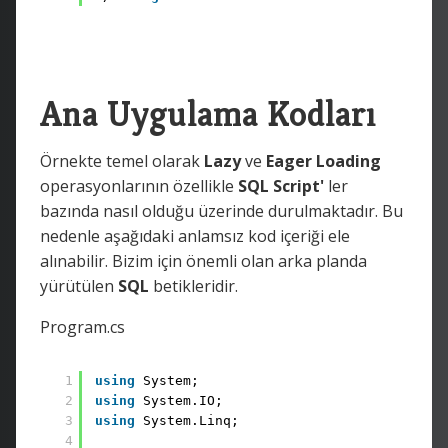
Ana Uygulama Kodları
Örnekte temel olarak
Lazy
ve
Eager Loading
operasyonlarının özellikle
SQL Script'
ler
bazında nasıl olduğu üzerinde durulmaktadır. Bu
nedenle aşağıdaki anlamsız kod içeriği ele
alınabilir. Bizim için önemli olan arka planda
yürütülen
SQL
betikleridir.
Program.cs
1
using
System; 
2
using
System.IO; 
3
using
System.Linq;
4