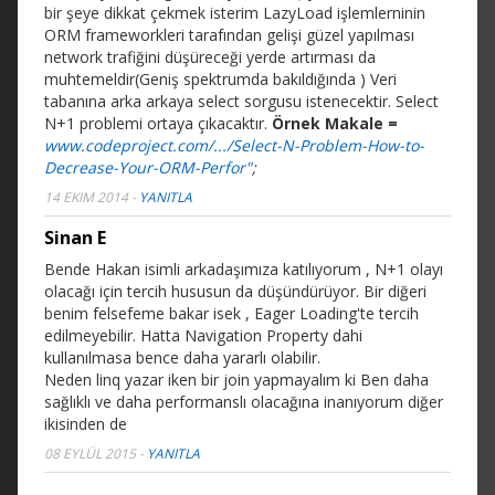
bir şeye dikkat çekmek isterim LazyLoad işlemlerninin
ORM frameworkleri tarafından gelişi güzel yapılması
network trafiğini düşüreceği yerde artırması da
muhtemeldir(Geniş spektrumda bakıldığında
) Veri
tabanına arka arkaya select sorgusu istenecektir. Select
N+1 problemi ortaya çıkacaktır.
Örnek Makale =
www.codeproject.com/.../Select-N-Problem-How-to-
Decrease-Your-ORM-Perfor"
;
14 EKIM 2014
-
YANITLA
Sinan E
Bende Hakan isimli arkadaşımıza katılıyorum , N+1 olayı
olacağı için tercih hususun da düşündürüyor. Bir diğeri
benim felsefeme bakar isek , Eager Loading'te tercih
edilmeyebilir. Hatta Navigation Property dahi
kullanılmasa bence daha yararlı olabilir.
Neden linq yazar iken bir join yapmayalım ki
Ben daha
sağlıklı ve daha performanslı olacağına inanıyorum diğer
ikisinden de
08 EYLÜL 2015
-
YANITLA