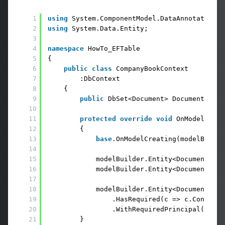
1
using
System.ComponentModel.DataAnnotations;
2
using
System.Data.Entity;
3
4
namespace
HowTo_EFTable 
5
{ 
6
public
class
CompanyBookContext 
7
:DbContext 
8
{ 
9
public
DbSet<Document> Document { 
ge
10
11
protected
override
void
OnModelCreat
12
{ 
13
base
.OnModelCreating(modelBuilde
14
15
modelBuilder.Entity<Document>().
16
modelBuilder.Entity<DocumentCont
17
18
modelBuilder.Entity<Document>() 
19
.HasRequired(c => c.Content)
20
.WithRequiredPrincipal(); 
21
} 