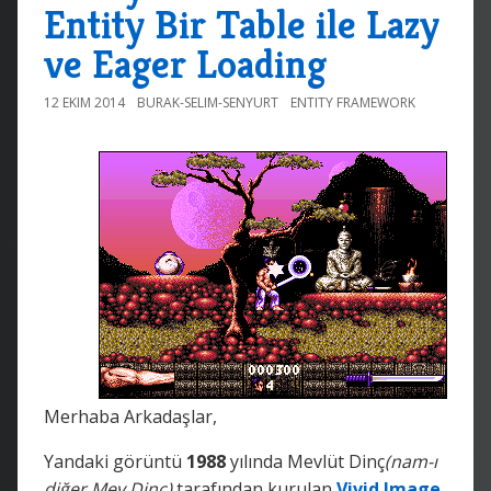
Entity Bir Table ile Lazy
ve Eager Loading
12 EKIM 2014
BURAK-SELIM-SENYURT
ENTITY FRAMEWORK
Merhaba Arkadaşlar,
Yandaki görüntü
1988
yılında Mevlüt Dinç
(nam-ı
diğer Mev Dinc)
tarafından kurulan
Vivid Image