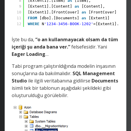
8
[Extent1].[ISBN] 
as
[ISBN],
9
[Extent1].[Content] 
as
[Content],
10
[Extent1].[FrontCover] 
as
[FrontCover]
11
FROM
[dbo].[Documents] 
as
[Extent1]
12
WHERE
N
'1234-3456-BOOK-1202'
=[Extent1].[ISBN
İşte bu da,
“o an kullanmayacak olsam da tüm
içeriği şu anda bana ver.”
felsefesidir. Yani
Eager Loading
…
Tabi program çalıştırıldığında modelin inşasının
sonuçlarına da bakılmalıdır.
SQL Management
Studio
ile ilgili veritabanına gidilirse
Documents
isimli tek bir tablonun aşağıdaki şekildeki gibi
oluşturulduğu görülebilir.