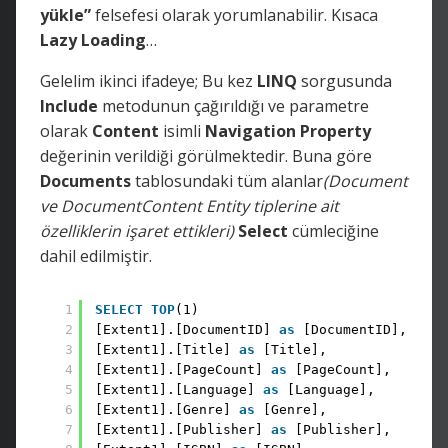
yükle”
felsefesi olarak yorumlanabilir. Kısaca
Lazy Loading
…
Gelelim ikinci ifadeye; Bu kez
LINQ
sorgusunda
Include
metodunun çağırıldığı ve parametre
olarak
Content
isimli
Navigation Property
değerinin verildiği görülmektedir. Buna göre
Documents
tablosundaki tüm alanlar
(Document
ve DocumentContent Entity tiplerine ait
özelliklerin işaret ettikleri)
Select
cümleciğine
dahil edilmiştir.
1
SELECT
TOP
(1)
2
[Extent1].[DocumentID] 
as
[DocumentID],
3
[Extent1].[Title] 
as
[Title],
4
[Extent1].[PageCount] 
as
[PageCount],
5
[Extent1].[Language] 
as
[Language],
6
[Extent1].[Genre] 
as
[Genre],
7
[Extent1].[Publisher] 
as
[Publisher],