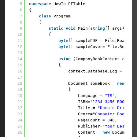
5
namespace
HowTo_EFTable 
6
{ 
7
class
Program 
8
{ 
9
static
void
Main(
string
[] args) 
10
{ 
11
byte
[] samplePDF = File.ReadAllB
12
byte
[] sampleCover= File.ReadAll
13
14
using
(CompanyBookContext contex
15
{ 
16
context.Database.Log = Conso
17
18
Document someBook = 
new
Docu
19
{ 
20
Language = 
"TR"
, 
21
ISBN=
"1234-3456-BOOK-120
22
Title = 
"Domain Driven D
23
Genre=
"Computer Books"
, 
24
PageCount = 348, 
25
Publisher=
"Your Best Pub
26
Content = 
new
DocumentCo