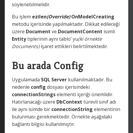
söylenebilmelidir.
Bu işlem
ezilen
(Override)
OnModelCreating
metodu içerisinde yapılmaktadır. Dikkat edileceği
üzere
Document
ve
DocumentContent
isimli
Entity
tiplerinin aynı tablo’ yu
(ki örnekte
Documents)
işaret ettikleri belirtilmektedir.
Bu arada Config
Uygulamada
SQL Server
kullanılmaktadır. Bu
nedenle
config
dosyası içerisindeki
connectionStrings
elementi içeriği önemlidir.
Hatırlanacağı üzere
DbContext
türevli sınıf adı
ile aynı isimde bir
connectionString
elementinin
bulunması gerekmektedir. Örnekte aşağıdaki
bağlantı bilgisi kullanılmıştır.