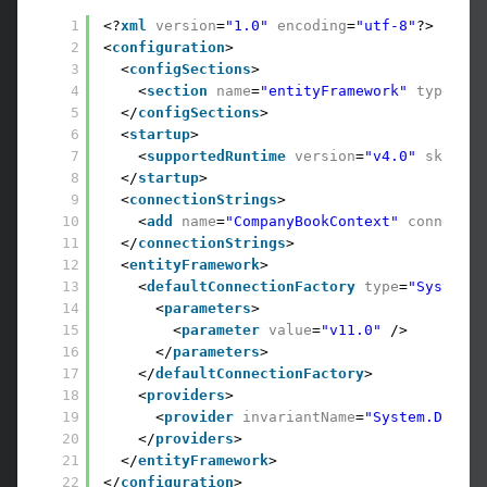
1
<?
xml
version
=
"1.0"
encoding
=
"utf-8"
?> 
2
<
configuration
> 
3
<
configSections
> 
4
<
section
name
=
"entityFramework"
type
=
"Sy
5
</
configSections
> 
6
<
startup
> 
7
<
supportedRuntime
version
=
"v4.0"
sku
=
".N
8
</
startup
> 
9
<
connectionStrings
> 
10
<
add
name
=
"CompanyBookContext"
connectio
11
</
connectionStrings
> 
12
<
entityFramework
> 
13
<
defaultConnectionFactory
type
=
"System.D
14
<
parameters
> 
15
<
parameter
value
=
"v11.0"
/> 
16
</
parameters
> 
17
</
defaultConnectionFactory
> 
18
<
providers
> 
19
<
provider
invariantName
=
"System.Data.S
20
</
providers
> 
21
</
entityFramework
> 
22
</
configuration
>