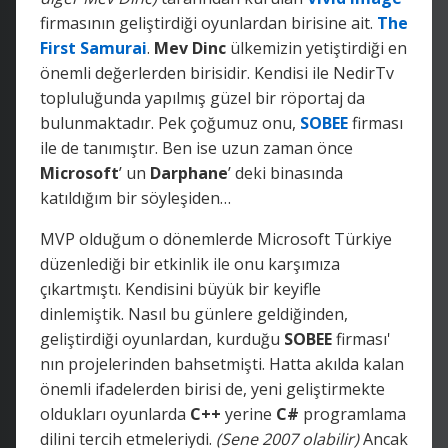
firmasının geliştirdiği oyunlardan birisine ait.
The
First Samurai
.
Mev Dinc
ülkemizin yetiştirdiği en
önemli değerlerden birisidir. Kendisi ile NedirTv
topluluğunda yapılmış güzel bir röportaj da
bulunmaktadır. Pek çoğumuz onu,
SOBEE
firması
ile de tanımıştır. Ben ise uzun zaman önce
Microsoft
’ un
Darphane
’ deki binasında
katıldığım bir söyleşiden…
MVP olduğum o dönemlerde Microsoft Türkiye
düzenlediği bir etkinlik ile onu karşımıza
çıkartmıştı. Kendisini büyük bir keyifle
dinlemiştik. Nasıl bu günlere geldiğinden,
geliştirdiği oyunlardan, kurduğu
SOBEE
firması'
nın projelerinden bahsetmişti. Hatta akılda kalan
önemli ifadelerden birisi de, yeni geliştirmekte
oldukları oyunlarda
C++
yerine
C#
programlama
dilini tercih etmeleriydi.
(Sene 2007 olabilir)
Ancak