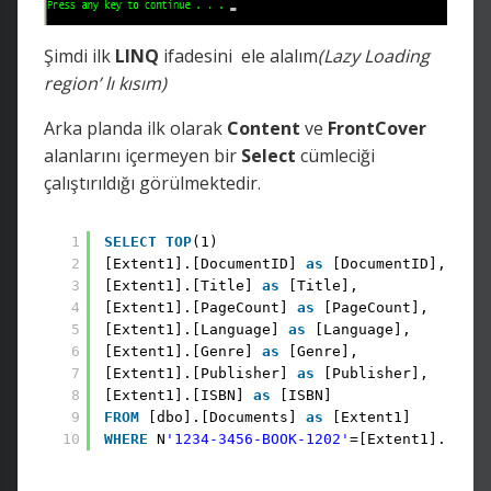
Şimdi ilk
LINQ
ifadesini ele alalım
(Lazy Loading
region’ lı kısım)
Arka planda ilk olarak
Content
ve
FrontCover
alanlarını içermeyen bir
Select
cümleciği
çalıştırıldığı görülmektedir.
1
SELECT
TOP
(1)
2
[Extent1].[DocumentID] 
as
[DocumentID],
3
[Extent1].[Title] 
as
[Title],
4
[Extent1].[PageCount] 
as
[PageCount],
5
[Extent1].[Language] 
as
[Language],
6
[Extent1].[Genre] 
as
[Genre],
7
[Extent1].[Publisher] 
as
[Publisher],
8
[Extent1].[ISBN] 
as
[ISBN]
9
FROM
[dbo].[Documents] 
as
[Extent1]
10
WHERE
N
'1234-3456-BOOK-1202'
=[Extent1].[ISBN