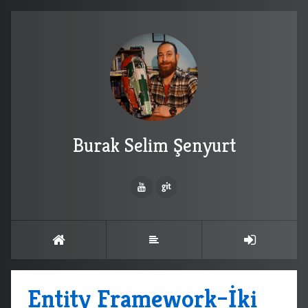
Burak Selim Şenyurt
Entity Framework–İki