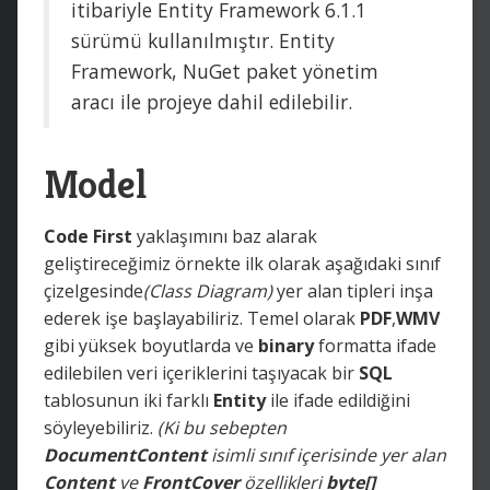
itibariyle Entity Framework 6.1.1
sürümü kullanılmıştır. Entity
Framework, NuGet paket yönetim
aracı ile projeye dahil edilebilir.
Model
Code First
yaklaşımını baz alarak
geliştireceğimiz örnekte ilk olarak aşağıdaki sınıf
çizelgesinde
(Class Diagram)
yer alan tipleri inşa
ederek işe başlayabiliriz. Temel olarak
PDF
,
WMV
gibi yüksek boyutlarda ve
binary
formatta ifade
edilebilen veri içeriklerini taşıyacak bir
SQL
tablosunun iki farklı
Entity
ile ifade edildiğini
söyleyebiliriz.
(Ki bu sebepten
DocumentContent
isimli sınıf içerisinde yer alan
Content
ve
FrontCover
özellikleri
byte[]