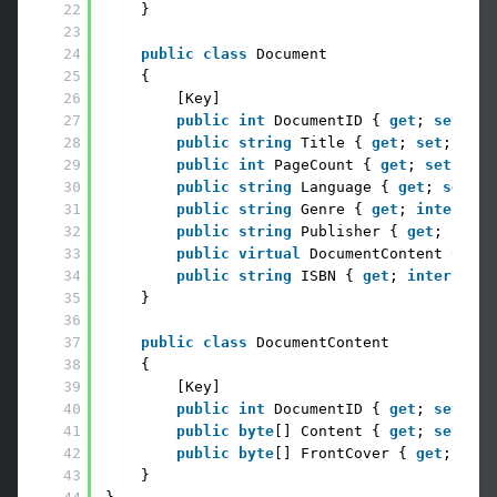
22
}
23
24
public
class
Document 
25
{   
26
[Key] 
27
public
int
DocumentID { 
get
; 
set
; } 
28
public
string
Title { 
get
; 
set
; } 
29
public
int
PageCount { 
get
; 
set
; } 
30
public
string
Language { 
get
; 
set
; }
31
public
string
Genre { 
get
; 
internal
32
public
string
Publisher { 
get
; 
set
; 
33
public
virtual
DocumentContent Conte
34
public
string
ISBN { 
get
; 
internal
s
35
}
36
37
public
class
DocumentContent 
38
{ 
39
[Key] 
40
public
int
DocumentID { 
get
; 
set
; } 
41
public
byte
[] Content { 
get
; 
set
; } 
42
public
byte
[] FrontCover { 
get
;
set
; 
43
} 