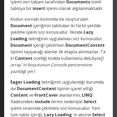
işlemi veri tabanı tarafından
Documents
isimli
tabloya bir
insert
işlemi olarak algılanmaktadır.
Kodun sonraki kısmında ise oluşturulan
Document
içeriğinin tablodan iki farklı şekilde
çekilme işlemi söz konusudur. İlkinde
Lazy
Loading
tekniğinin
uygulaması söz konusudur.
Document
içeriği çekilirken
DocumentContent
tipinin taşıyacağı alanlar ilk etapta alınmazlar. Ta
ki
Content
özelliği kodda kullanılana dek
(byte[]
array' in boyutunun Console penceresine
yazıldığı yer)
Eager Loading
tekniğinin uygulandığı
durumda
ise
DocumentContent
tipinin işaret ettiği
Content
ve
FrontCover
alanlarının,
LINQ
ifadesindeki
Include
terimi nedeniyle
Select
işlemi sırasında çekilmesi söz konusudur. Yani
tüm tablo içeriği,
Lazy Loading
’ in aksine
Select