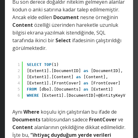
Bu son derece doğaldır nitekim gelmeyen alanlar
kodun o anki satırına kadar talep edilmemiştir.
Ancak elde edilen
Document
nesne örneğinin
Content
özelliği üzerinden hareketle uzunluk
bilgisi ekrana yazılmak istendiğinde, SQL
tarafında ikinci bir
Select
ifadesinin çalıştırıldığı
görülmektedir.
1
SELECT
TOP
(1)
2
[Extent1].[DocumentID] 
as
[DocumentID],
3
[Extent1].[Content] 
as
[Content],
4
[Extent1].[FrontCover] 
as
[FrontCover]
5
FROM
[dbo].[Documents] 
as
[Extent1]
6
WHERE
[Extent1].[DocumentID]=@EntityKeyValue1
Aynı
Where
koşulu için çalıştırılan bu ifade de
Documents
tablosundan sadece
FrontCover
ve
Content
alanlarının çekildiğine dikkat edilmelidir.
İşte bu,
“ihtiyaç duyduğum yerde verileri