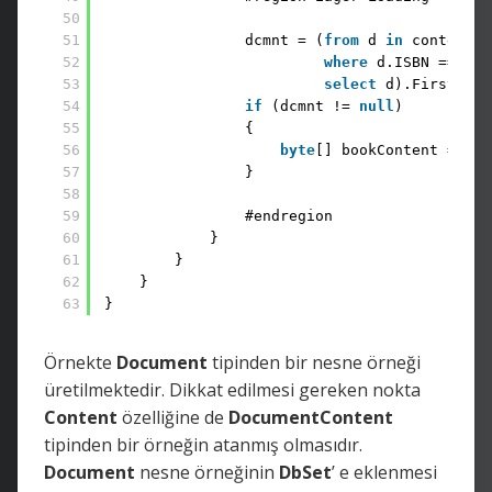
50
51
dcmnt = (
from
d 
in
context.D
52
where
d.ISBN == 
"12
53
select
d).FirstOrDe
54
if
(dcmnt != 
null
) 
55
{ 
56
byte
[] bookContent = dcm
57
}
58
59
#endregion 
60
} 
61
} 
62
}    
63
}
Örnekte
Document
tipinden bir nesne örneği
üretilmektedir. Dikkat edilmesi gereken nokta
Content
özelliğine de
DocumentContent
tipinden bir örneğin atanmış olmasıdır.
Document
nesne örneğinin
DbSet
’ e eklenmesi