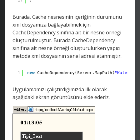
27
}
Burada, Cache nesnesinin içeriğinin durumunu
xml dosyamıza bağlayabilmek için
CacheDependency sınıfına ait bir nesne örneği
oluşturulmuştur. Burada CacheDependency
sınıfına ait nesne örneği oluşturulurken yapıcı
metoda xml dosyasının sanal adresi atanmıştır.
1
new
CacheDependency(Server.MapPath(
"Kategoril
Uygulamamızı çalıştırdığımızda ilk olarak
aşağıdaki ekran görüntüsünü elde ederiz.