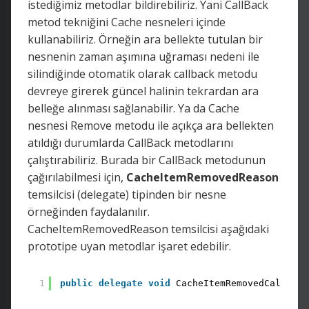
istediğimiz metodlar bildirebiliriz. Yani CallBack
metod tekniğini Cache nesneleri içinde
kullanabiliriz. Örneğin ara bellekte tutulan bir
nesnenin zaman aşımına uğraması nedeni ile
silindiğinde otomatik olarak callback metodu
devreye girerek güncel halinin tekrardan ara
belleğe alınması sağlanabilir. Ya da Cache
nesnesi Remove metodu ile açıkça ara bellekten
atıldığı durumlarda CallBack metodlarını
çalıştırabiliriz. Burada bir CallBack metodunun
çağırılabilmesi için,
CacheItemRemovedReason
temsilcisi (delegate) tipinden bir nesne
örneğinden faydalanılır.
CacheItemRemovedReason temsilcisi aşağıdaki
prototipe uyan metodlar işaret edebilir.
1
public
delegate
void
CacheItemRemovedCallback