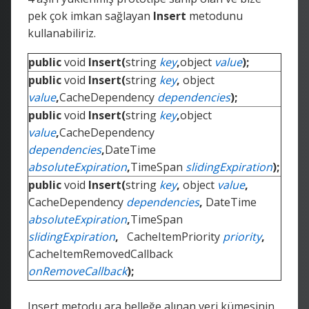
pek çok imkan sağlayan
Insert
metodunu
kullanabiliriz.
public
void
Insert(
string
key
,
object
value
);
public
void
Insert(
string
key
,
object
value
,
CacheDependency
dependencies
);
public
void
Insert(
string
key
,
object
value
,
CacheDependency
dependencies
,
DateTime
absoluteExpiration
,
TimeSpan
slidingExpiration
);
public
void
Insert(
string
key
,
object
value
,
CacheDependency
dependencies
,
DateTime
absoluteExpiration
,
TimeSpan
slidingExpiration
,
CacheItemPriority
priority
,
CacheItemRemovedCallback
onRemoveCallback
);
Insert metodu ara belleğe alınan veri kümesinin