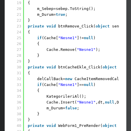
19
{
20
m_Sebep=sebep.ToString();
21
m_Durum=
true
;
22
} 
23
private
void
btnRemove_Click(
object
sender, 
24
{
25
if
(Cache[
"Nesne1"
]!=
null
)
26
{ 
27
Cache.Remove(
"Nesne1"
); 
28
}
29
}
30
private
void
btnCacheEkle_Click(
object
sende
31
{
32
delCallBack=
new
CacheItemRemovedCallback
33
if
(Cache[
"Nesne1"
]==
null
)
34
{
35
KategorileriAl();
36
Cache.Insert(
"Nesne1"
,dt,
null
,DateTi
37
m_Durum=
false
;
38
}
39
}
40
private
void
WebForm1_PreRender(
object
sende