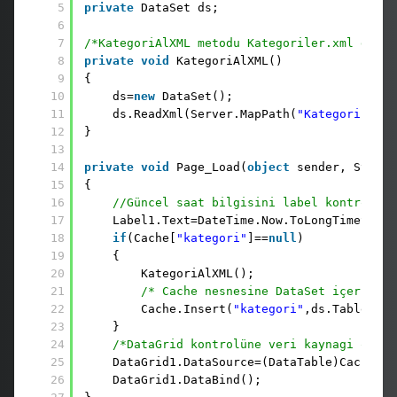
5
private
DataSet ds;
6
7
/*KategoriAlXML metodu Kategoriler.xml dosya
8
private
void
KategoriAlXML()
9
{
10
ds=
new
DataSet();
11
ds.ReadXml(Server.MapPath(
"Kategoriler.x
12
}
13
14
private
void
Page_Load(
object
sender, System
15
{
16
//Güncel saat bilgisini label kontrolüne
17
Label1.Text=DateTime.Now.ToLongTimeStrin
18
if
(Cache[
"kategori"
]==
null
)
19
{
20
KategoriAlXML();
21
/* Cache nesnesine DataSet içerisind
22
Cache.Insert(
"kategori"
,ds.Tables[0]
23
}
24
/*DataGrid kontrolüne veri kaynagi olara
25
DataGrid1.DataSource=(DataTable)Cache[
"k
26
DataGrid1.DataBind();