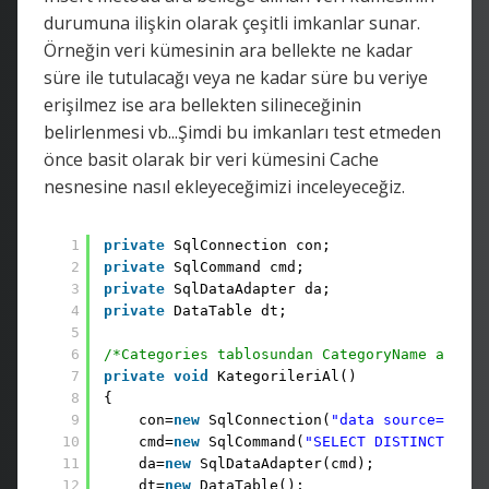
durumuna ilişkin olarak çeşitli imkanlar sunar.
Örneğin veri kümesinin ara bellekte ne kadar
süre ile tutulacağı veya ne kadar süre bu veriye
erişilmez ise ara bellekten silineceğinin
belirlenmesi vb...Şimdi bu imkanları test etmeden
önce basit olarak bir veri kümesini Cache
nesnesine nasıl ekleyeceğimizi inceleyeceğiz.
1
private
SqlConnection con;
2
private
SqlCommand cmd;
3
private
SqlDataAdapter da;
4
private
DataTable dt;
5
6
/*Categories tablosundan CategoryName alanın
7
private
void
KategorileriAl()
8
{
9
con=
new
SqlConnection(
"data source=BURKI
10
cmd=
new
SqlCommand(
"SELECT DISTINCT Cate
11
da=
new
SqlDataAdapter(cmd);
12
dt=
new
DataTable(); 