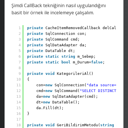
Şimdi CallBack tekniğinin nasıl uygulandığını
basit bir örnek ile incelemeye çalışalım.
1
private
CacheItemRemovedCallback delCallBack
2
private
SqlConnection con;
3
private
SqlCommand cmd;
4
private
SqlDataAdapter da; 
5
private
DataTable dt;
6
private
static
string
m_Sebep;
7
private
static
bool
m_Durum=
false
;
8
9
private
void
KategorileriAl()
10
{
11
con=
new
SqlConnection(
"data source=BURKI
12
cmd=
new
SqlCommand(
"SELECT DISTINCT Cate
13
da=
new
SqlDataAdapter(cmd);
14
dt=
new
DataTable(); 
15
da.Fill(dt);
16
}
17
18
private
void
GeriBildirimMetodu(
string
anaht