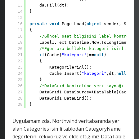
13
da.Fill(dt);
14
}
15
16
private
void
Page_Load(
object
sender, System
17
{
18
//Güncel saat bilgisini label kontrolüne
19
Label1.Text=DateTime.Now.ToLongTimeStrin
20
/*Eğer ara bellekte kategori isimli Cach
21
if
(Cache[
"kategori"
]==
null
)
22
{
23
KategorileriAl();
24
Cache.Insert(
"kategori"
,dt,
null
,Date
25
}
26
/*DataGrid kontrolüne veri kaynağı olara
27
DataGrid1.DataSource=(DataTable)Cache[
"k
28
DataGrid1.DataBind();
29
}
Uygulamamızda, Northwind veritabanında yer
alan Categories isimli tablodan CategoryName
değerlerini çekiyoruz ve elde ettiğimiz DataTable