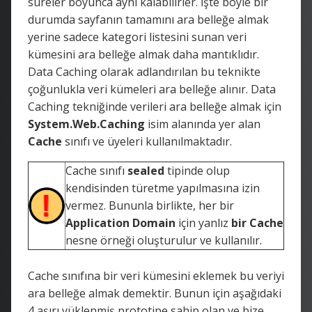
süreler boyunca aynı kalabilirler. İşte böyle bir
durumda sayfanın tamamını ara belleğe almak
yerine sadece kategori listesini sunan veri
kümesini ara belleğe almak daha mantıklıdır.
Data Caching olarak adlandırılan bu teknikte
çoğunlukla veri kümeleri ara belleğe alınır. Data
Caching tekniğinde verileri ara belleğe almak için
System.Web.Caching
isim alanında yer alan
Cache
sınıfı ve üyeleri kullanılmaktadır.
Cache sınıfı
sealed
tipinde olup
kendisinden türetme yapılmasına izin
vermez. Bununla birlikte, her bir
Application Domain
için yanlız
bir
Cache
nesne örneği oluşturulur ve kullanılır.
Cache sınıfına bir veri kümesini eklemek bu veriyi
ara belleğe almak demektir. Bunun için aşağıdaki
4 aşırı yüklenmiş prototipe sahip olan ve bize