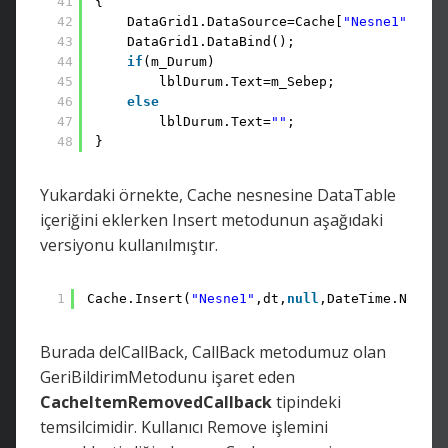
41
{
42
DataGrid1.DataSource=Cache[
"Nesne1"
];
43
DataGrid1.DataBind();
44
if
(m_Durum)
45
lblDurum.Text=m_Sebep;
46
else
47
lblDurum.Text=
""
;
48
}
Yukardaki örnekte, Cache nesnesine DataTable
içeriğini eklerken Insert metodunun aşağıdaki
versiyonu kullanılmıştır.
1
Cache.Insert(
"Nesne1"
,dt,
null
,DateTime.Now.Ad
Burada delCallBack, CallBack metodumuz olan
GeriBildirimMetodunu işaret eden
CacheItemRemovedCallback
tipindeki
temsilcimidir. Kullanıcı Remove işlemini