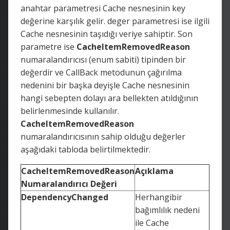
anahtar parametresi Cache nesnesinin key
değerine karşılık gelir. deger parametresi ise ilgili
Cache nesnesinin taşıdığı veriye sahiptir. Son
parametre ise
CacheItemRemovedReason
numaralandırıcısı (enum sabiti) tipinden bir
değerdir ve CallBack metodunun çağırılma
nedenini bir başka deyişle Cache nesnesinin
hangi sebepten dolayı ara bellekten atıldığının
belirlenmesinde kullanılır.
CacheItemRemovedReason
numaralandırıcısının sahip olduğu değerler
aşağıdaki tabloda belirtilmektedir.
CacheItemRemovedReason
Açıklama
Numaralandırıcı Değeri
DependencyChanged
Herhangibir
bağımlılık nedeni
ile Cache