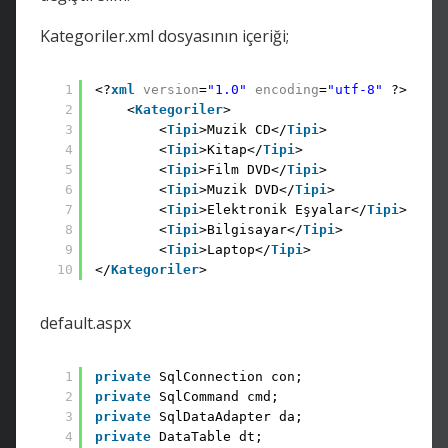
Kategoriler.xml dosyasının içeriği;
1
<?
xml
version
=
"1.0"
encoding
=
"utf-8"
?> 
2
<
Kategoriler
>
3
<
Tipi
>Muzik CD</
Tipi
>
4
<
Tipi
>Kitap</
Tipi
>
5
<
Tipi
>Film DVD</
Tipi
>
6
<
Tipi
>Muzik DVD</
Tipi
>
7
<
Tipi
>Elektronik Eşyalar</
Tipi
>
8
<
Tipi
>Bilgisayar</
Tipi
>
9
<
Tipi
>Laptop</
Tipi
>
10
</
Kategoriler
>
default.aspx
1
private
SqlConnection con;
2
private
SqlCommand cmd;
3
private
SqlDataAdapter da;
4
private
DataTable dt;